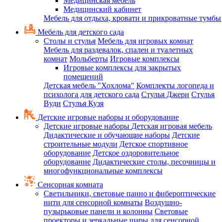
Медицинская мебель
Медицинский кабинет
Мебель для отдыха, кровати и прикроватные тумбы
Мебель для детского сада
Столы и стулья
Мебель для игровых комнат
Мебель для раздевалок, спален и туалетных
комнат
Мольберты
Игровые комплексы
Игровые комплексы для закрытых
помещений
Детская мебель "Хохлома"
Комплекты логопеда и
психолога для детского сада
Стулья Джери
Стулья
Вуди
Стулья Кузя
Детские игровые наборы и оборудование
Детские игровые наборы
Детская игровая мебель
Дидактические и обучающие наборы
Детские
строительные модули
Детское спортивное
оборудование
Детское оздоровительное
оборудование
Дидактические столы, песочницы и
многофункциональные комплексы
Сенсорная комната
Светильники, световые панно и фибероптические
нити для сенсорной комнаты
Воздушно-
пузырьковые панели и колонны
Световые
проекторы и зеркальные шары для сенсорной