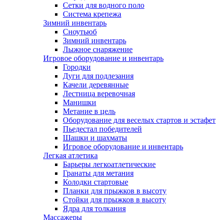
Сетки для водного поло
Система крепежа
Зимний инвентарь
Сноутьюб
Зимний инвентарь
Лыжное снаряжение
Игровое оборудование и инвентарь
Городки
Дуги для подлезания
Качели деревянные
Лестница веревочная
Манишки
Метание в цель
Оборудование для веселых стартов и эстафет
Пьедестал победителей
Шашки и шахматы
Игровое оборудование и инвентарь
Легкая атлетика
Барьеры легкоатлетические
Гранаты для метания
Колодки стартовые
Планки для прыжков в высоту
Стойки для прыжков в высоту
Ядра для толкания
Массажеры