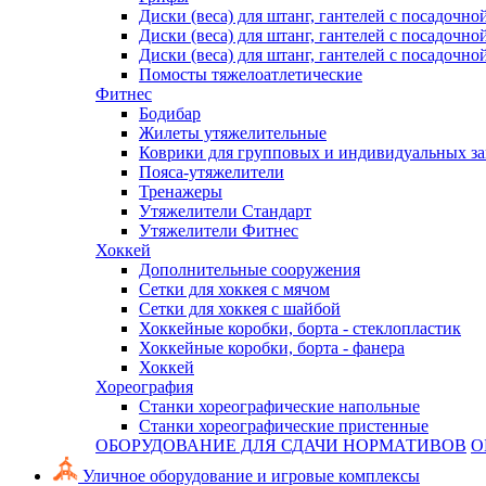
Диски (веса) для штанг, гантелей с посадочно
Диски (веса) для штанг, гантелей с посадочно
Диски (веса) для штанг, гантелей с посадочно
Помосты тяжелоатлетические
Фитнес
Бодибар
Жилеты утяжелительные
Коврики для групповых и индивидуальных з
Пояса-утяжелители
Тренажеры
Утяжелители Стандарт
Утяжелители Фитнес
Хоккей
Дополнительные сооружения
Сетки для хоккея с мячом
Сетки для хоккея с шайбой
Хоккейные коробки, борта - стеклопластик
Хоккейные коробки, борта - фанера
Хоккей
Хореография
Станки хореографические напольные
Станки хореографические пристенные
ОБОРУДОВАНИЕ ДЛЯ СДАЧИ НОРМАТИВОВ
О
Уличное оборудование и игровые комплексы