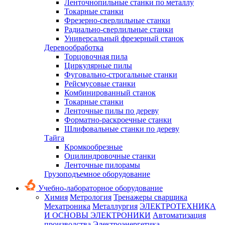
Ленточнопильные станки по металлу
Токарные станки
Фрезерно-сверлильные станки
Радиально-сверлильные станки
Универсальный фрезерный станок
Деревообработка
Торцовочная пила
Циркулярные пилы
Фуговально-строгальные станки
Рейсмусовые станки
Комбинированный станок
Токарные станки
Ленточные пилы по дереву
Форматно-раскроечные станки
Шлифовальные станки по дереву
Тайга
Кромкообрезные
Оцилиндровочные станки
Ленточные пилорамы
Грузоподъемное оборудование
Учебно-лабораторное оборудование
Химия
Метрология
Тренажеры сварщика
Мехатроника
Металлургия
ЭЛЕКТРОТЕХНИКА
И ОСНОВЫ ЭЛЕКТРОНИКИ
Автоматизация
производства
Электроэнергетика