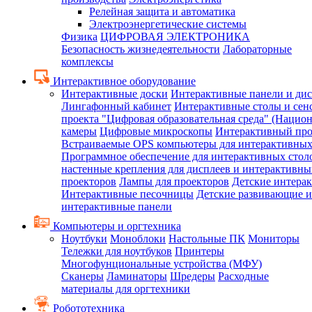
Релейная защита и автоматика
Электроэнергетические системы
Физика
ЦИФРОВАЯ ЭЛЕКТРОНИКА
Безопасность жизнедеятельности
Лабораторные
комплексы
Интерактивное оборудование
Интерактивные доски
Интерактивные панели и ди
Лингафонный кабинет
Интерактивные столы и сен
проекта "Цифровая образовательная среда" (Нацио
камеры
Цифровые микроскопы
Интерактивный про
Встраиваемые OPS компьютеры для интерактивных
Программное обеспечение для интерактивных стол
настенные крепления для дисплеев и интерактивны
проекторов
Лампы для проекторов
Детские интера
Интерактивные песочницы
Детские развивающие и
интерактивные панели
Компьютеры и оргтехника
Ноутбуки
Моноблоки
Настольные ПК
Мониторы
Тележки для ноутбуков
Принтеры
Многофунциональные устройства (МФУ)
Сканеры
Ламинаторы
Шредеры
Расходные
материалы для оргтехники
Робототехника