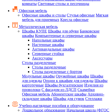
комнаты
Световые столы и песочницы
Офисная мебель
Офисные шкафы и столы
Стулья офисные
Мягкая
мебель для приемных
Кресла офисные
Металлическая мебель
Шкафы КУПЕ
Шкафы для обуви
Банковские
шкафы
Компьютерные и серверные шкафы
Напольные шкафы
Настенные шкафы
Антивандальные шкафы
Серверные стойки
Аксессуары
Столы разделочные
Столы разделочные
Столы разделочные с бортом
Модульные шкафы
Оружейные шкафы
Шкафы
для одежды
Опции к шкафам для одежды
Шкафы
картотечные
Шкафы бухгалтерские
Изделия из
проволоки
С фасадом из ЛДСП
Скамейки
Офисная мебель
Абонентские шкафы
Архивно-
складские шкафы
Шкафы для сумок
Стеллажи
Учебно-наглядные пособия и оборудование
Дошкольное образование
Начальная школа (ФГОС