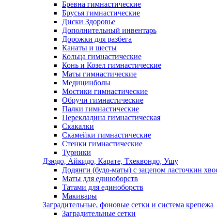
Бревна гимнастические
Брусья гимнастические
Диски Здоровье
Дополнительный инвентарь
Дорожки для разбега
Канаты и шесты
Кольца гимнастические
Конь и Козел гимнастические
Маты гимнастические
Медицинболы
Мостики гимнастические
Обручи гимнастические
Палки гимнастические
Перекладина гимнастическая
Скакалки
Скамейки гимнастические
Стенки гимнастические
Турники
Дзюдо, Айкидо, Карате, Тхеквондо, Ушу
Додянги (будо-маты) с зацепом ласточкин хво
Маты для единоборств
Татами для единоборств
Макивары
Заградительные, фоновые сетки и система крепежа
Заградительные сетки