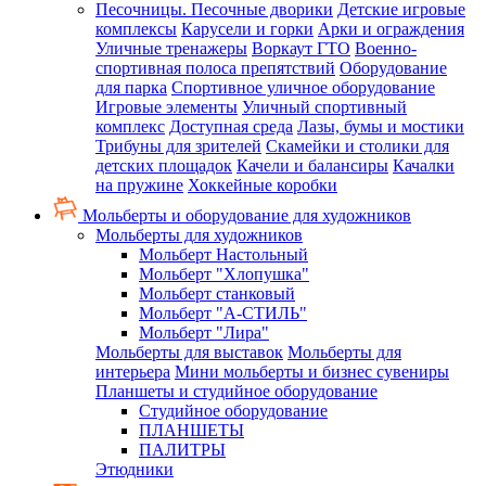
Песочницы. Песочные дворики
Детские игровые
комплексы
Карусели и горки
Арки и ограждения
Уличные тренажеры
Воркаут ГТО
Военно-
спортивная полоса препятствий
Оборудование
для парка
Спортивное уличное оборудование
Игровые элементы
Уличный спортивный
комплекс
Доступная среда
Лазы, бумы и мостики
Трибуны для зрителей
Скамейки и столики для
детских площадок
Качели и балансиры
Качалки
на пружине
Хоккейные коробки
Мольберты и оборудование для художников
Мольберты для художников
Мольберт Настольный
Мольберт "Хлопушка"
Мольберт станковый
Мольберт "А-СТИЛЬ"
Мольберт "Лира"
Мольберты для выставок
Мольберты для
интерьера
Мини мольберты и бизнес сувениры
Планшеты и студийное оборудование
Студийное оборудование
ПЛАНШЕТЫ
ПАЛИТРЫ
Этюдники