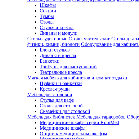
Шкафы
Секции
Тумбы
Столы
Стулья и кресла
Диваны и модули
Столы аудиторные
Столы учительские
Столы для з
физики, химии, биологи
Оборудование для кабинета
Блоки стульев
Диваны и кресла
Банкетки
Трибуны для выступлений
Театральные кресла
Мягкая мебель для кабинетов и комнат отдыха
Пуфики и банкетки
Кресла-груши
Мебель для столовой
Cтулья для кафе
Cтолы для столовой
Скамейки для столовой
Мебель для библиотек
Мебель для гардеробов
Обору
Медицинские шкафы серии RomMed
Медицинские шкафы
Опции к медицинским шкафам