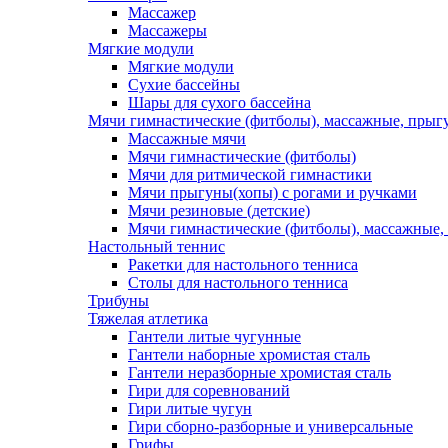
Массажер
Массажеры
Мягкие модули
Мягкие модули
Сухие бассейны
Шары для сухого бассейна
Мячи гимнастические (фитболы), массажные, прыгу
Массажные мячи
Мячи гимнастические (фитболы)
Мячи для ритмической гимнастики
Мячи прыгуны(хопы) с рогами и ручками
Мячи резиновые (детские)
Мячи гимнастические (фитболы), массажные,
Настольный теннис
Ракетки для настольного тенниса
Столы для настольного тенниса
Трибуны
Тяжелая атлетика
Гантели литые чугунные
Гантели наборные хромистая сталь
Гантели неразборные хромистая сталь
Гири для соревнований
Гири литые чугун
Гири сборно-разборные и универсальные
Грифы