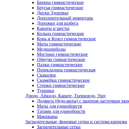
Бревна гимнастические
Брусья гимнастические
Диски Здоровье
Дополнительный инвентарь
Дорожки для разбега
Канаты и шесты
Кольца гимнастические
Конь и Козел гимнастические
Маты гимнастические
Медицинболы
Мостики гимнастические
Обручи гимнастические
Палки гимнастические
Перекладина гимнастическая
Скакалки
Скамейки гимнастические
Стенки гимнастические
Турники
Дзюдо, Айкидо, Карате, Тхеквондо, Ушу
Додянги (будо-маты) с зацепом ласточкин хво
Маты для единоборств
Татами для единоборств
Макивары
Заградительные, фоновые сетки и система крепежа
Заградительные сетки