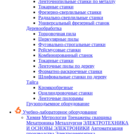
Ленточнопильные станки по металлу
Токарные станки
Фрезерно-сверлильные станки
Радиально-сверлильные станки
Универсальный фрезерный станок
Деревообработка
Торцовочная пила
Циркулярные пилы
Фуговально-строгальные станки
Рейсмусовые станки
Комбинированный станок
Токарные станки
Ленточные пилы по дереву
Форматно-раскроечные станки
Шлифовальные станки по дереву
Тайга
Кромкообрезные
Оцилиндровочные станки
Ленточные пилорамы
Грузоподъемное оборудование
Учебно-лабораторное оборудование
Химия
Метрология
Тренажеры сварщика
Мехатроника
Металлургия
ЭЛЕКТРОТЕХНИКА
И ОСНОВЫ ЭЛЕКТРОНИКИ
Автоматизация
производства
Электроэнергетика