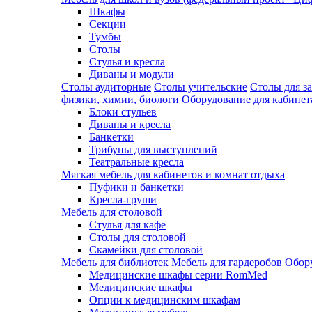
Шкафы
Секции
Тумбы
Столы
Стулья и кресла
Диваны и модули
Столы аудиторные
Столы учительские
Столы для з
физики, химии, биологи
Оборудование для кабинета
Блоки стульев
Диваны и кресла
Банкетки
Трибуны для выступлений
Театральные кресла
Мягкая мебель для кабинетов и комнат отдыха
Пуфики и банкетки
Кресла-груши
Мебель для столовой
Cтулья для кафе
Cтолы для столовой
Скамейки для столовой
Мебель для библиотек
Мебель для гардеробов
Обору
Медицинские шкафы серии RomMed
Медицинские шкафы
Опции к медицинским шкафам