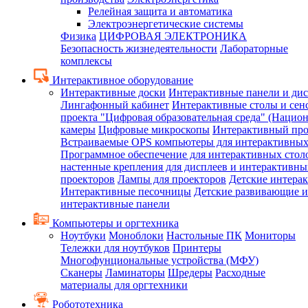
Релейная защита и автоматика
Электроэнергетические системы
Физика
ЦИФРОВАЯ ЭЛЕКТРОНИКА
Безопасность жизнедеятельности
Лабораторные
комплексы
Интерактивное оборудование
Интерактивные доски
Интерактивные панели и ди
Лингафонный кабинет
Интерактивные столы и сен
проекта "Цифровая образовательная среда" (Нацио
камеры
Цифровые микроскопы
Интерактивный про
Встраиваемые OPS компьютеры для интерактивных
Программное обеспечение для интерактивных стол
настенные крепления для дисплеев и интерактивны
проекторов
Лампы для проекторов
Детские интера
Интерактивные песочницы
Детские развивающие и
интерактивные панели
Компьютеры и оргтехника
Ноутбуки
Моноблоки
Настольные ПК
Мониторы
Тележки для ноутбуков
Принтеры
Многофунциональные устройства (МФУ)
Сканеры
Ламинаторы
Шредеры
Расходные
материалы для оргтехники
Робототехника