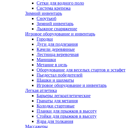
Сетки для водного поло
Система крепежа
Зимний инвентарь
Сноутьюб
Зимний инвентарь
Лыжное снаряжение
Игровое оборудование и инвентарь
Городки
Дуги для подлезания
Качели деревянные
Лестница веревочная
Манишки
Метание в цель
Оборудование для веселых стартов и эстафет
Пьедестал победителей
Шашки и шахматы
Игровое оборудование и инвентарь
Легкая атлетика
Барьеры легкоатлетические
Гранаты для метания
Колодки стартовые
Планки для прыжков в высоту
Стойки для прыжков в высоту
Ядра для толкания
Массажеры