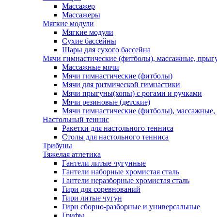
Массажер
Массажеры
Мягкие модули
Мягкие модули
Сухие бассейны
Шары для сухого бассейна
Мячи гимнастические (фитболы), массажные, прыгу
Массажные мячи
Мячи гимнастические (фитболы)
Мячи для ритмической гимнастики
Мячи прыгуны(хопы) с рогами и ручками
Мячи резиновые (детские)
Мячи гимнастические (фитболы), массажные,
Настольный теннис
Ракетки для настольного тенниса
Столы для настольного тенниса
Трибуны
Тяжелая атлетика
Гантели литые чугунные
Гантели наборные хромистая сталь
Гантели неразборные хромистая сталь
Гири для соревнований
Гири литые чугун
Гири сборно-разборные и универсальные
Грифы