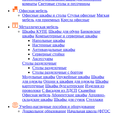
комнаты
Световые столы и песочницы
Офисная мебель
Офисные шкафы и столы
Стулья офисные
Мягкая
мебель для приемных
Кресла офисные
Металлическая мебель
Шкафы КУПЕ
Шкафы для обуви
Банковские
шкафы
Компьютерные и серверные шкафы
Напольные шкафы
Настенные шкафы
Антивандальные шкафы
Серверные стойки
Аксессуары
Столы разделочные
Столы разделочные
Столы разделочные с бортом
Модульные шкафы
Оружейные шкафы
Шкафы
для одежды
Опции к шкафам для одежды
Шкафы
картотечные
Шкафы бухгалтерские
Изделия из
проволоки
С фасадом из ЛДСП
Скамейки
Офисная мебель
Абонентские шкафы
Архивно-
складские шкафы
Шкафы для сумок
Стеллажи
Учебно-наглядные пособия и оборудование
Дошкольное образование
Начальная школа (ФГОС