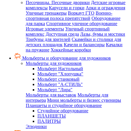
Песочницы. Песочные дворики
Детские игровые
комплексы
Карусели и горки
Арки и ограждения
Уличные тренажеры
Воркаут ГТО
Военно-
спортивная полоса препятствий
Оборудование
для парка
Спортивное уличное оборудование
Игровые элементы
Уличный спортивный
комплекс
Доступная среда
Лазы, бумы и мостики
Трибуны для зрителей
Скамейки и столики для
детских площадок
Качели и балансиры
Качалки
на пружине
Хоккейные коробки
Мольберты и оборудование для художников
Мольберты для художников
Мольберт Настольный
Мольберт "Хлопушка"
Мольберт станковый
Мольберт "А-СТИЛЬ"
Мольберт "Лира"
Мольберты для выставок
Мольберты для
интерьера
Мини мольберты и бизнес сувениры
Планшеты и студийное оборудование
Студийное оборудование
ПЛАНШЕТЫ
ПАЛИТРЫ
Этюдники