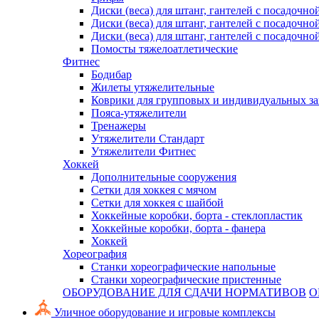
Диски (веса) для штанг, гантелей с посадочно
Диски (веса) для штанг, гантелей с посадочно
Диски (веса) для штанг, гантелей с посадочно
Помосты тяжелоатлетические
Фитнес
Бодибар
Жилеты утяжелительные
Коврики для групповых и индивидуальных з
Пояса-утяжелители
Тренажеры
Утяжелители Стандарт
Утяжелители Фитнес
Хоккей
Дополнительные сооружения
Сетки для хоккея с мячом
Сетки для хоккея с шайбой
Хоккейные коробки, борта - стеклопластик
Хоккейные коробки, борта - фанера
Хоккей
Хореография
Станки хореографические напольные
Станки хореографические пристенные
ОБОРУДОВАНИЕ ДЛЯ СДАЧИ НОРМАТИВОВ
О
Уличное оборудование и игровые комплексы