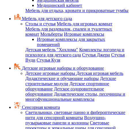
Медицинская мебель
Медицинский кабинет
Мебель для отдыха, кровати и прикроватные тумбы
Мебель для детского сада
Столы и стулья
Мебель для игровых комнат
Мебель для раздевалок, спален и туалетных
комнат
Мольберты
Игровые комплексы
Игровые комплексы для закрытых
помещений
Детская мебель "Хохлома"
Комплекты логопеда и
психолога для детского сада
Стулья Джери
Стулья
Вуди
Стулья Кузя
Детские игровые наборы и оборудование
Детские игровые наборы
Детская игровая мебель
Дидактические и обучающие наборы
Детские
строительные модули
Детское спортивное
оборудование
Детское оздоровительное
оборудование
Дидактические столы, песочницы и
многофункциональные комплексы
Сенсорная комната
Светильники, световые панно и фибероптические
нити для сенсорной комнаты
Воздушно-
пузырьковые панели и колонны
Световые
проекторы и зеркальные шары для сенсорной