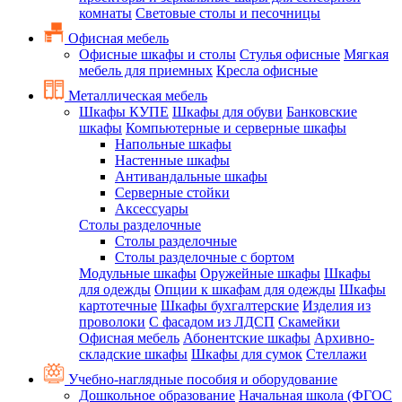
комнаты
Световые столы и песочницы
Офисная мебель
Офисные шкафы и столы
Стулья офисные
Мягкая
мебель для приемных
Кресла офисные
Металлическая мебель
Шкафы КУПЕ
Шкафы для обуви
Банковские
шкафы
Компьютерные и серверные шкафы
Напольные шкафы
Настенные шкафы
Антивандальные шкафы
Серверные стойки
Аксессуары
Столы разделочные
Столы разделочные
Столы разделочные с бортом
Модульные шкафы
Оружейные шкафы
Шкафы
для одежды
Опции к шкафам для одежды
Шкафы
картотечные
Шкафы бухгалтерские
Изделия из
проволоки
С фасадом из ЛДСП
Скамейки
Офисная мебель
Абонентские шкафы
Архивно-
складские шкафы
Шкафы для сумок
Стеллажи
Учебно-наглядные пособия и оборудование
Дошкольное образование
Начальная школа (ФГОС