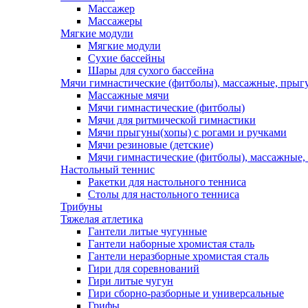
Массажер
Массажеры
Мягкие модули
Мягкие модули
Сухие бассейны
Шары для сухого бассейна
Мячи гимнастические (фитболы), массажные, прыгу
Массажные мячи
Мячи гимнастические (фитболы)
Мячи для ритмической гимнастики
Мячи прыгуны(хопы) с рогами и ручками
Мячи резиновые (детские)
Мячи гимнастические (фитболы), массажные,
Настольный теннис
Ракетки для настольного тенниса
Столы для настольного тенниса
Трибуны
Тяжелая атлетика
Гантели литые чугунные
Гантели наборные хромистая сталь
Гантели неразборные хромистая сталь
Гири для соревнований
Гири литые чугун
Гири сборно-разборные и универсальные
Грифы