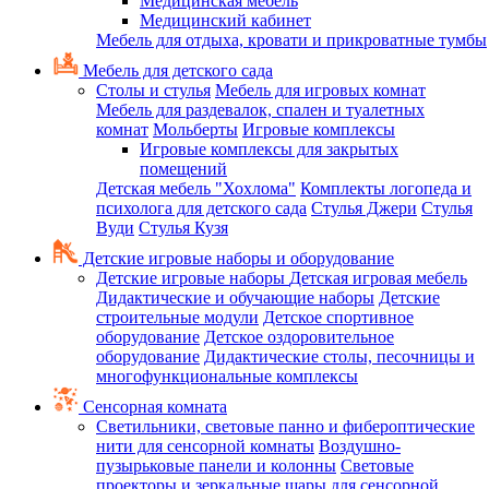
Медицинская мебель
Медицинский кабинет
Мебель для отдыха, кровати и прикроватные тумбы
Мебель для детского сада
Столы и стулья
Мебель для игровых комнат
Мебель для раздевалок, спален и туалетных
комнат
Мольберты
Игровые комплексы
Игровые комплексы для закрытых
помещений
Детская мебель "Хохлома"
Комплекты логопеда и
психолога для детского сада
Стулья Джери
Стулья
Вуди
Стулья Кузя
Детские игровые наборы и оборудование
Детские игровые наборы
Детская игровая мебель
Дидактические и обучающие наборы
Детские
строительные модули
Детское спортивное
оборудование
Детское оздоровительное
оборудование
Дидактические столы, песочницы и
многофункциональные комплексы
Сенсорная комната
Светильники, световые панно и фибероптические
нити для сенсорной комнаты
Воздушно-
пузырьковые панели и колонны
Световые
проекторы и зеркальные шары для сенсорной