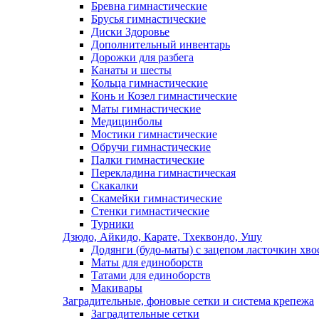
Бревна гимнастические
Брусья гимнастические
Диски Здоровье
Дополнительный инвентарь
Дорожки для разбега
Канаты и шесты
Кольца гимнастические
Конь и Козел гимнастические
Маты гимнастические
Медицинболы
Мостики гимнастические
Обручи гимнастические
Палки гимнастические
Перекладина гимнастическая
Скакалки
Скамейки гимнастические
Стенки гимнастические
Турники
Дзюдо, Айкидо, Карате, Тхеквондо, Ушу
Додянги (будо-маты) с зацепом ласточкин хво
Маты для единоборств
Татами для единоборств
Макивары
Заградительные, фоновые сетки и система крепежа
Заградительные сетки