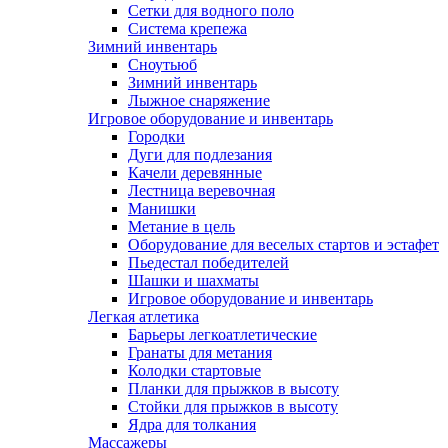
Сетки для водного поло
Система крепежа
Зимний инвентарь
Сноутьюб
Зимний инвентарь
Лыжное снаряжение
Игровое оборудование и инвентарь
Городки
Дуги для подлезания
Качели деревянные
Лестница веревочная
Манишки
Метание в цель
Оборудование для веселых стартов и эстафет
Пьедестал победителей
Шашки и шахматы
Игровое оборудование и инвентарь
Легкая атлетика
Барьеры легкоатлетические
Гранаты для метания
Колодки стартовые
Планки для прыжков в высоту
Стойки для прыжков в высоту
Ядра для толкания
Массажеры