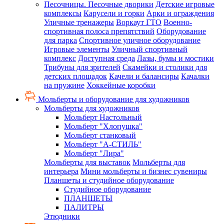
Песочницы. Песочные дворики
Детские игровые
комплексы
Карусели и горки
Арки и ограждения
Уличные тренажеры
Воркаут ГТО
Военно-
спортивная полоса препятствий
Оборудование
для парка
Спортивное уличное оборудование
Игровые элементы
Уличный спортивный
комплекс
Доступная среда
Лазы, бумы и мостики
Трибуны для зрителей
Скамейки и столики для
детских площадок
Качели и балансиры
Качалки
на пружине
Хоккейные коробки
Мольберты и оборудование для художников
Мольберты для художников
Мольберт Настольный
Мольберт "Хлопушка"
Мольберт станковый
Мольберт "А-СТИЛЬ"
Мольберт "Лира"
Мольберты для выставок
Мольберты для
интерьера
Мини мольберты и бизнес сувениры
Планшеты и студийное оборудование
Студийное оборудование
ПЛАНШЕТЫ
ПАЛИТРЫ
Этюдники