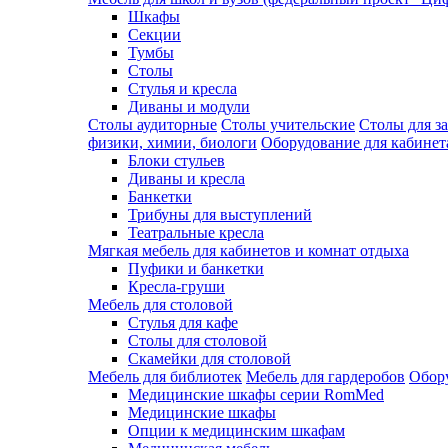
Шкафы
Секции
Тумбы
Столы
Стулья и кресла
Диваны и модули
Столы аудиторные
Столы учительские
Столы для з
физики, химии, биологи
Оборудование для кабинета
Блоки стульев
Диваны и кресла
Банкетки
Трибуны для выступлений
Театральные кресла
Мягкая мебель для кабинетов и комнат отдыха
Пуфики и банкетки
Кресла-груши
Мебель для столовой
Cтулья для кафе
Cтолы для столовой
Скамейки для столовой
Мебель для библиотек
Мебель для гардеробов
Обору
Медицинские шкафы серии RomMed
Медицинские шкафы
Опции к медицинским шкафам