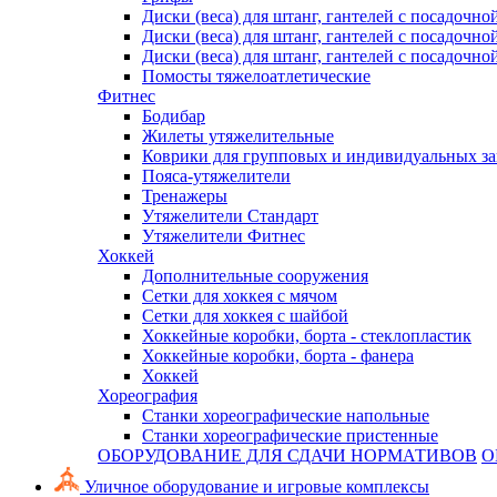
Диски (веса) для штанг, гантелей с посадочно
Диски (веса) для штанг, гантелей с посадочно
Диски (веса) для штанг, гантелей с посадочно
Помосты тяжелоатлетические
Фитнес
Бодибар
Жилеты утяжелительные
Коврики для групповых и индивидуальных з
Пояса-утяжелители
Тренажеры
Утяжелители Стандарт
Утяжелители Фитнес
Хоккей
Дополнительные сооружения
Сетки для хоккея с мячом
Сетки для хоккея с шайбой
Хоккейные коробки, борта - стеклопластик
Хоккейные коробки, борта - фанера
Хоккей
Хореография
Станки хореографические напольные
Станки хореографические пристенные
ОБОРУДОВАНИЕ ДЛЯ СДАЧИ НОРМАТИВОВ
О
Уличное оборудование и игровые комплексы