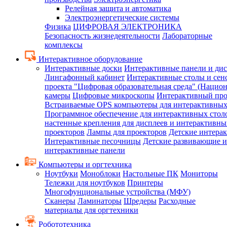
Релейная защита и автоматика
Электроэнергетические системы
Физика
ЦИФРОВАЯ ЭЛЕКТРОНИКА
Безопасность жизнедеятельности
Лабораторные
комплексы
Интерактивное оборудование
Интерактивные доски
Интерактивные панели и ди
Лингафонный кабинет
Интерактивные столы и сен
проекта "Цифровая образовательная среда" (Нацио
камеры
Цифровые микроскопы
Интерактивный про
Встраиваемые OPS компьютеры для интерактивных
Программное обеспечение для интерактивных стол
настенные крепления для дисплеев и интерактивны
проекторов
Лампы для проекторов
Детские интера
Интерактивные песочницы
Детские развивающие и
интерактивные панели
Компьютеры и оргтехника
Ноутбуки
Моноблоки
Настольные ПК
Мониторы
Тележки для ноутбуков
Принтеры
Многофунциональные устройства (МФУ)
Сканеры
Ламинаторы
Шредеры
Расходные
материалы для оргтехники
Робототехника