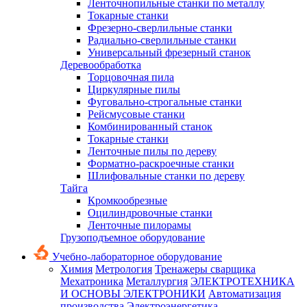
Ленточнопильные станки по металлу
Токарные станки
Фрезерно-сверлильные станки
Радиально-сверлильные станки
Универсальный фрезерный станок
Деревообработка
Торцовочная пила
Циркулярные пилы
Фуговально-строгальные станки
Рейсмусовые станки
Комбинированный станок
Токарные станки
Ленточные пилы по дереву
Форматно-раскроечные станки
Шлифовальные станки по дереву
Тайга
Кромкообрезные
Оцилиндровочные станки
Ленточные пилорамы
Грузоподъемное оборудование
Учебно-лабораторное оборудование
Химия
Метрология
Тренажеры сварщика
Мехатроника
Металлургия
ЭЛЕКТРОТЕХНИКА
И ОСНОВЫ ЭЛЕКТРОНИКИ
Автоматизация
производства
Электроэнергетика