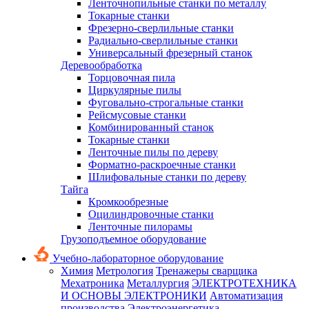
Ленточнопильные станки по металлу
Токарные станки
Фрезерно-сверлильные станки
Радиально-сверлильные станки
Универсальный фрезерный станок
Деревообработка
Торцовочная пила
Циркулярные пилы
Фуговально-строгальные станки
Рейсмусовые станки
Комбинированный станок
Токарные станки
Ленточные пилы по дереву
Форматно-раскроечные станки
Шлифовальные станки по дереву
Тайга
Кромкообрезные
Оцилиндровочные станки
Ленточные пилорамы
Грузоподъемное оборудование
Учебно-лабораторное оборудование
Химия
Метрология
Тренажеры сварщика
Мехатроника
Металлургия
ЭЛЕКТРОТЕХНИКА
И ОСНОВЫ ЭЛЕКТРОНИКИ
Автоматизация
производства
Электроэнергетика