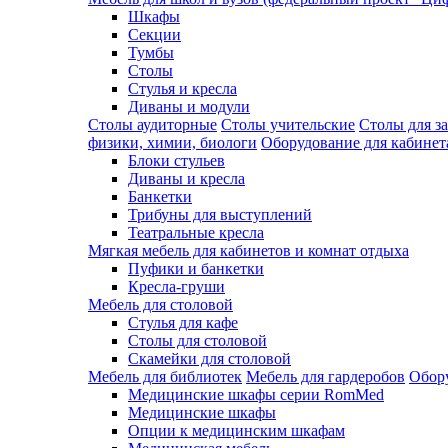
Шкафы
Секции
Тумбы
Столы
Стулья и кресла
Диваны и модули
Столы аудиторные
Столы учительские
Столы для з
физики, химии, биологи
Оборудование для кабинета
Блоки стульев
Диваны и кресла
Банкетки
Трибуны для выступлений
Театральные кресла
Мягкая мебель для кабинетов и комнат отдыха
Пуфики и банкетки
Кресла-груши
Мебель для столовой
Cтулья для кафе
Cтолы для столовой
Скамейки для столовой
Мебель для библиотек
Мебель для гардеробов
Обору
Медицинские шкафы серии RomMed
Медицинские шкафы
Опции к медицинским шкафам