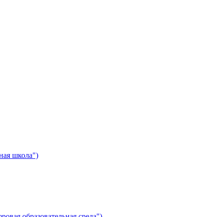
ная школа")
ровая образовательная среда")