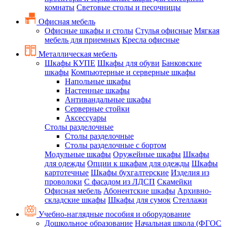
комнаты
Световые столы и песочницы
Офисная мебель
Офисные шкафы и столы
Стулья офисные
Мягкая
мебель для приемных
Кресла офисные
Металлическая мебель
Шкафы КУПЕ
Шкафы для обуви
Банковские
шкафы
Компьютерные и серверные шкафы
Напольные шкафы
Настенные шкафы
Антивандальные шкафы
Серверные стойки
Аксессуары
Столы разделочные
Столы разделочные
Столы разделочные с бортом
Модульные шкафы
Оружейные шкафы
Шкафы
для одежды
Опции к шкафам для одежды
Шкафы
картотечные
Шкафы бухгалтерские
Изделия из
проволоки
С фасадом из ЛДСП
Скамейки
Офисная мебель
Абонентские шкафы
Архивно-
складские шкафы
Шкафы для сумок
Стеллажи
Учебно-наглядные пособия и оборудование
Дошкольное образование
Начальная школа (ФГОС