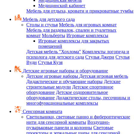
Медицинская мебель
Медицинский кабинет
Мебель для отдыха, кровати и прикроватные тумбы
Мебель для детского сада
Столы и стулья
Мебель для игровых комнат
Мебель для раздевалок, спален и туалетных
комнат
Мольберты
Игровые комплексы
Игровые комплексы для закрытых
помещений
Детская мебель "Хохлома"
Комплекты логопеда и
психолога для детского сада
Стулья Джери
Стулья
Вуди
Стулья Кузя
Детские игровые наборы и оборудование
Детские игровые наборы
Детская игровая мебель
Дидактические и обучающие наборы
Детские
строительные модули
Детское спортивное
оборудование
Детское оздоровительное
оборудование
Дидактические столы, песочницы и
многофункциональные комплексы
Сенсорная комната
Светильники, световые панно и фибероптические
нити для сенсорной комнаты
Воздушно-
пузырьковые панели и колонны
Световые
проекторы и зеркальные шары для сенсорной