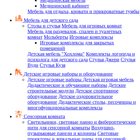
Медицинская мебель
Медицинский кабинет
Мебель для отдыха, кровати и прикроватные тумбы
Мебель для детского сада
Столы и стулья
Мебель для игровых комнат
Мебель для раздевалок, спален и туалетных
комнат
Мольберты
Игровые комплексы
Игровые комплексы для закрытых
помещений
Детская мебель "Хохлома"
Комплекты логопеда и
психолога для детского сада
Стулья Джери
Стулья
Вуди
Стулья Кузя
Детские игровые наборы и оборудование
Детские игровые наборы
Детская игровая мебель
Дидактические и обучающие наборы
Детские
строительные модули
Детское спортивное
оборудование
Детское оздоровительное
оборудование
Дидактические столы, песочницы и
многофункциональные комплексы
Сенсорная комната
Светильники, световые панно и фибероптические
нити для сенсорной комнаты
Воздушно-
пузырьковые панели и колонны
Световые
проекторы и зеркальные шары для сенсорной