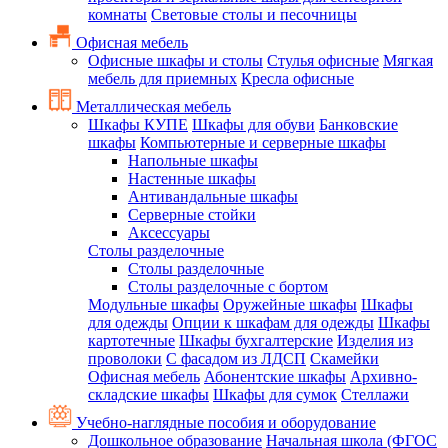
комнаты
Световые столы и песочницы
Офисная мебель
Офисные шкафы и столы
Стулья офисные
Мягкая
мебель для приемных
Кресла офисные
Металлическая мебель
Шкафы КУПЕ
Шкафы для обуви
Банковские
шкафы
Компьютерные и серверные шкафы
Напольные шкафы
Настенные шкафы
Антивандальные шкафы
Серверные стойки
Аксессуары
Столы разделочные
Столы разделочные
Столы разделочные с бортом
Модульные шкафы
Оружейные шкафы
Шкафы
для одежды
Опции к шкафам для одежды
Шкафы
картотечные
Шкафы бухгалтерские
Изделия из
проволоки
С фасадом из ЛДСП
Скамейки
Офисная мебель
Абонентские шкафы
Архивно-
складские шкафы
Шкафы для сумок
Стеллажи
Учебно-наглядные пособия и оборудование
Дошкольное образование
Начальная школа (ФГОС