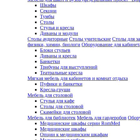
Шкафы
Секции
Тумбы
Столы
Стулья и кресла
Диваны и модули
Столы аудиторные
Столы учительские
Столы для з
физики, химии, биологи
Оборудование для кабинета
Блоки стульев
Диваны и кресла
Банкетки
Трибуны для выступлений
Театральные кресла
Мягкая мебель для кабинетов и комнат отдыха
Пуфики и банкетки
Кресла-груши
Мебель для столовой
Cтулья для кафе
Cтолы для столовой
Скамейки для столовой
Мебель для библиотек
Мебель для гардеробов
Обору
Медицинские шкафы серии RomMed
Медицинские шкафы
Опции к медицинским шкафам