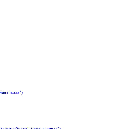
ная школа")
ровая образовательная среда")