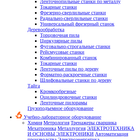
Ленточнопильные станки по металлу
Токарные станки
Фрезерно-сверлильные станки
Радиально-сверлильные станки
Универсальный фрезерный станок
Деревообработка
Торцовочная пила
Циркулярные пилы
Фуговально-строгальные станки
Рейсмусовые станки
Комбинированный станок
Токарные станки
Ленточные пилы по дереву
Форматно-раскроечные станки
Шлифовальные станки по дереву
Тайга
Кромкообрезные
Оцилиндровочные станки
Ленточные пилорамы
Грузоподъемное оборудование
Учебно-лабораторное оборудование
Химия
Метрология
Тренажеры сварщика
Мехатроника
Металлургия
ЭЛЕКТРОТЕХНИКА
И ОСНОВЫ ЭЛЕКТРОНИКИ
Автоматизация
производства
Электроэнергетика