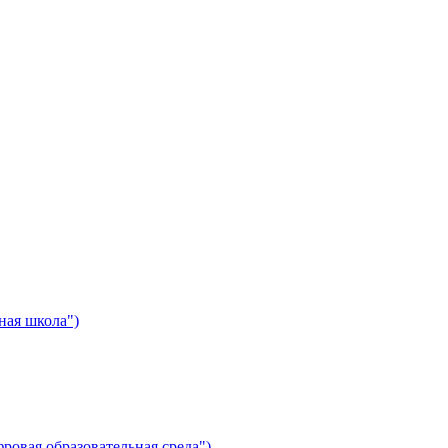
ная школа")
ровая образовательная среда")