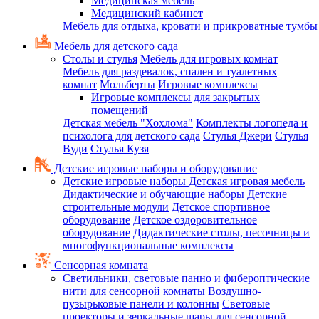
Медицинская мебель
Медицинский кабинет
Мебель для отдыха, кровати и прикроватные тумбы
Мебель для детского сада
Столы и стулья
Мебель для игровых комнат
Мебель для раздевалок, спален и туалетных
комнат
Мольберты
Игровые комплексы
Игровые комплексы для закрытых
помещений
Детская мебель "Хохлома"
Комплекты логопеда и
психолога для детского сада
Стулья Джери
Стулья
Вуди
Стулья Кузя
Детские игровые наборы и оборудование
Детские игровые наборы
Детская игровая мебель
Дидактические и обучающие наборы
Детские
строительные модули
Детское спортивное
оборудование
Детское оздоровительное
оборудование
Дидактические столы, песочницы и
многофункциональные комплексы
Сенсорная комната
Светильники, световые панно и фибероптические
нити для сенсорной комнаты
Воздушно-
пузырьковые панели и колонны
Световые
проекторы и зеркальные шары для сенсорной