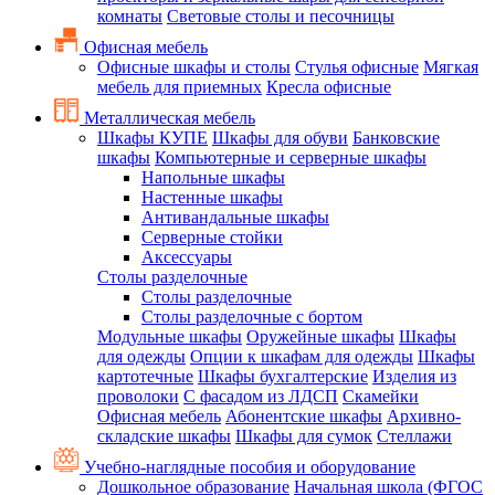
комнаты
Световые столы и песочницы
Офисная мебель
Офисные шкафы и столы
Стулья офисные
Мягкая
мебель для приемных
Кресла офисные
Металлическая мебель
Шкафы КУПЕ
Шкафы для обуви
Банковские
шкафы
Компьютерные и серверные шкафы
Напольные шкафы
Настенные шкафы
Антивандальные шкафы
Серверные стойки
Аксессуары
Столы разделочные
Столы разделочные
Столы разделочные с бортом
Модульные шкафы
Оружейные шкафы
Шкафы
для одежды
Опции к шкафам для одежды
Шкафы
картотечные
Шкафы бухгалтерские
Изделия из
проволоки
С фасадом из ЛДСП
Скамейки
Офисная мебель
Абонентские шкафы
Архивно-
складские шкафы
Шкафы для сумок
Стеллажи
Учебно-наглядные пособия и оборудование
Дошкольное образование
Начальная школа (ФГОС