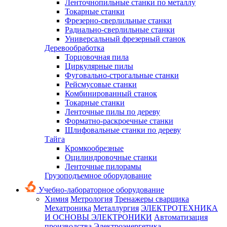
Ленточнопильные станки по металлу
Токарные станки
Фрезерно-сверлильные станки
Радиально-сверлильные станки
Универсальный фрезерный станок
Деревообработка
Торцовочная пила
Циркулярные пилы
Фуговально-строгальные станки
Рейсмусовые станки
Комбинированный станок
Токарные станки
Ленточные пилы по дереву
Форматно-раскроечные станки
Шлифовальные станки по дереву
Тайга
Кромкообрезные
Оцилиндровочные станки
Ленточные пилорамы
Грузоподъемное оборудование
Учебно-лабораторное оборудование
Химия
Метрология
Тренажеры сварщика
Мехатроника
Металлургия
ЭЛЕКТРОТЕХНИКА
И ОСНОВЫ ЭЛЕКТРОНИКИ
Автоматизация
производства
Электроэнергетика