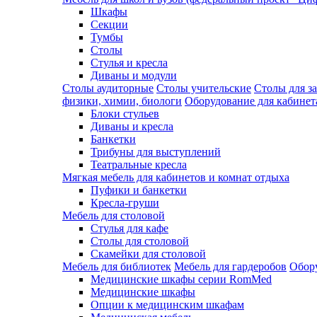
Шкафы
Секции
Тумбы
Столы
Стулья и кресла
Диваны и модули
Столы аудиторные
Столы учительские
Столы для з
физики, химии, биологи
Оборудование для кабинета
Блоки стульев
Диваны и кресла
Банкетки
Трибуны для выступлений
Театральные кресла
Мягкая мебель для кабинетов и комнат отдыха
Пуфики и банкетки
Кресла-груши
Мебель для столовой
Cтулья для кафе
Cтолы для столовой
Скамейки для столовой
Мебель для библиотек
Мебель для гардеробов
Обору
Медицинские шкафы серии RomMed
Медицинские шкафы
Опции к медицинским шкафам