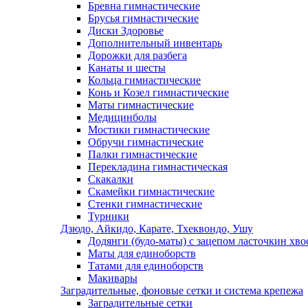
Бревна гимнастические
Брусья гимнастические
Диски Здоровье
Дополнительный инвентарь
Дорожки для разбега
Канаты и шесты
Кольца гимнастические
Конь и Козел гимнастические
Маты гимнастические
Медицинболы
Мостики гимнастические
Обручи гимнастические
Палки гимнастические
Перекладина гимнастическая
Скакалки
Скамейки гимнастические
Стенки гимнастические
Турники
Дзюдо, Айкидо, Карате, Тхеквондо, Ушу
Додянги (будо-маты) с зацепом ласточкин хво
Маты для единоборств
Татами для единоборств
Макивары
Заградительные, фоновые сетки и система крепежа
Заградительные сетки