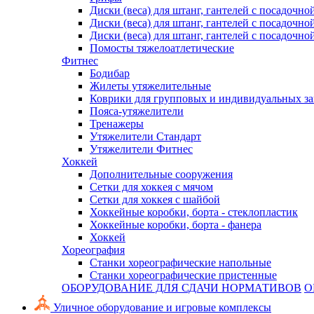
Диски (веса) для штанг, гантелей с посадочно
Диски (веса) для штанг, гантелей с посадочно
Диски (веса) для штанг, гантелей с посадочно
Помосты тяжелоатлетические
Фитнес
Бодибар
Жилеты утяжелительные
Коврики для групповых и индивидуальных з
Пояса-утяжелители
Тренажеры
Утяжелители Стандарт
Утяжелители Фитнес
Хоккей
Дополнительные сооружения
Сетки для хоккея с мячом
Сетки для хоккея с шайбой
Хоккейные коробки, борта - стеклопластик
Хоккейные коробки, борта - фанера
Хоккей
Хореография
Станки хореографические напольные
Станки хореографические пристенные
ОБОРУДОВАНИЕ ДЛЯ СДАЧИ НОРМАТИВОВ
О
Уличное оборудование и игровые комплексы