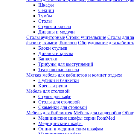
Шкафы
Секции
Тумбы
Столы
Стулья и кресла
Диваны и модули
Столы аудиторные
Столы учительские
Столы для з
физики, химии, биологи
Оборудование для кабинета
Блоки стульев
Диваны и кресла
Банкетки
Трибуны для выступлений
Театральные кресла
Мягкая мебель для кабинетов и комнат отдыха
Пуфики и банкетки
Кресла-груши
Мебель для столовой
Cтулья для кафе
Cтолы для столовой
Скамейки для столовой
Мебель для библиотек
Мебель для гардеробов
Обору
Медицинские шкафы серии RomMed
Медицинские шкафы
Опции к медицинским шкафам