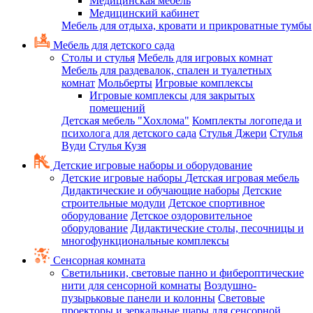
Медицинская мебель
Медицинский кабинет
Мебель для отдыха, кровати и прикроватные тумбы
Мебель для детского сада
Столы и стулья
Мебель для игровых комнат
Мебель для раздевалок, спален и туалетных
комнат
Мольберты
Игровые комплексы
Игровые комплексы для закрытых
помещений
Детская мебель "Хохлома"
Комплекты логопеда и
психолога для детского сада
Стулья Джери
Стулья
Вуди
Стулья Кузя
Детские игровые наборы и оборудование
Детские игровые наборы
Детская игровая мебель
Дидактические и обучающие наборы
Детские
строительные модули
Детское спортивное
оборудование
Детское оздоровительное
оборудование
Дидактические столы, песочницы и
многофункциональные комплексы
Сенсорная комната
Светильники, световые панно и фибероптические
нити для сенсорной комнаты
Воздушно-
пузырьковые панели и колонны
Световые
проекторы и зеркальные шары для сенсорной