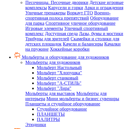
Песочницы. Песочные дворики
Детские игровые
комплексы
Карусели и горки
Арки и ограждения
Уличные тренажеры
Воркаут ГТО
Военно-
спортивная полоса препятствий
Оборудование
для парка
Спортивное уличное оборудование
Игровые элементы
Уличный спортивный
комплекс
Доступная среда
Лазы, бумы и мостики
Трибуны для зрителей
Скамейки и столики для
детских площадок
Качели и балансиры
Качалки
на пружине
Хоккейные коробки
Мольберты и оборудование для художников
Мольберты для художников
Мольберт Настольный
Мольберт "Хлопушка"
Мольберт станковый
Мольберт "А-СТИЛЬ"
Мольберт "Лира"
Мольберты для выставок
Мольберты для
интерьера
Мини мольберты и бизнес сувениры
Планшеты и студийное оборудование
Студийное оборудование
ПЛАНШЕТЫ
ПАЛИТРЫ
Этюдники