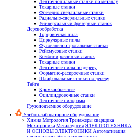
Ленточнопильные станки по металлу
Токарные станки
Фрезерно-сверлильные станки
Радиально-сверлильные станки
Универсальный фрезерный станок
Деревообработка
Торцовочная пила
Циркулярные пилы
Фуговально-строгальные станки
Рейсмусовые станки
Комбинированный станок
Токарные станки
Ленточные пилы по дереву
Форматно-раскроечные станки
Шлифовальные станки по дереву
Тайга
Кромкообрезные
Оцилиндровочные станки
Ленточные пилорамы
Грузоподъемное оборудование
Учебно-лабораторное оборудование
Химия
Метрология
Тренажеры сварщика
Мехатроника
Металлургия
ЭЛЕКТРОТЕХНИКА
И ОСНОВЫ ЭЛЕКТРОНИКИ
Автоматизация
производства
Электроэнергетика