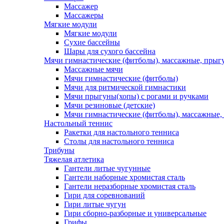
Массажер
Массажеры
Мягкие модули
Мягкие модули
Сухие бассейны
Шары для сухого бассейна
Мячи гимнастические (фитболы), массажные, прыгу
Массажные мячи
Мячи гимнастические (фитболы)
Мячи для ритмической гимнастики
Мячи прыгуны(хопы) с рогами и ручками
Мячи резиновые (детские)
Мячи гимнастические (фитболы), массажные,
Настольный теннис
Ракетки для настольного тенниса
Столы для настольного тенниса
Трибуны
Тяжелая атлетика
Гантели литые чугунные
Гантели наборные хромистая сталь
Гантели неразборные хромистая сталь
Гири для соревнований
Гири литые чугун
Гири сборно-разборные и универсальные
Грифы