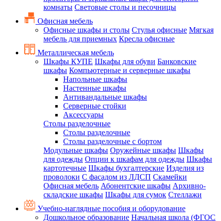
комнаты
Световые столы и песочницы
Офисная мебель
Офисные шкафы и столы
Стулья офисные
Мягкая
мебель для приемных
Кресла офисные
Металлическая мебель
Шкафы КУПЕ
Шкафы для обуви
Банковские
шкафы
Компьютерные и серверные шкафы
Напольные шкафы
Настенные шкафы
Антивандальные шкафы
Серверные стойки
Аксессуары
Столы разделочные
Столы разделочные
Столы разделочные с бортом
Модульные шкафы
Оружейные шкафы
Шкафы
для одежды
Опции к шкафам для одежды
Шкафы
картотечные
Шкафы бухгалтерские
Изделия из
проволоки
С фасадом из ЛДСП
Скамейки
Офисная мебель
Абонентские шкафы
Архивно-
складские шкафы
Шкафы для сумок
Стеллажи
Учебно-наглядные пособия и оборудование
Дошкольное образование
Начальная школа (ФГОС