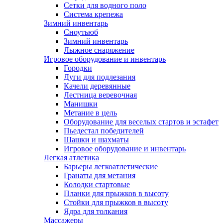
Сетки для водного поло
Система крепежа
Зимний инвентарь
Сноутьюб
Зимний инвентарь
Лыжное снаряжение
Игровое оборудование и инвентарь
Городки
Дуги для подлезания
Качели деревянные
Лестница веревочная
Манишки
Метание в цель
Оборудование для веселых стартов и эстафет
Пьедестал победителей
Шашки и шахматы
Игровое оборудование и инвентарь
Легкая атлетика
Барьеры легкоатлетические
Гранаты для метания
Колодки стартовые
Планки для прыжков в высоту
Стойки для прыжков в высоту
Ядра для толкания
Массажеры