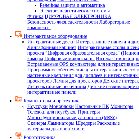
Релейная защита и автоматика
Электроэнергетические системы
Физика
ЦИФРОВАЯ ЭЛЕКТРОНИКА
Безопасность жизнедеятельности
Лабораторные
комплексы
Интерактивное оборудование
Интерактивные доски
Интерактивные панели и ди
Лингафонный кабинет
Интерактивные столы и сен
проекта "Цифровая образовательная среда" (Нацио
камеры
Цифровые микроскопы
Интерактивный про
Встраиваемые OPS компьютеры для интерактивных
Программное обеспечение для интерактивных стол
настенные крепления для дисплеев и интерактивны
проекторов
Лампы для проекторов
Детские интера
Интерактивные песочницы
Детские развивающие и
интерактивные панели
Компьютеры и оргтехника
Ноутбуки
Моноблоки
Настольные ПК
Мониторы
Тележки для ноутбуков
Принтеры
Многофунциональные устройства (МФУ)
Сканеры
Ламинаторы
Шредеры
Расходные
материалы для оргтехники
Робототехника