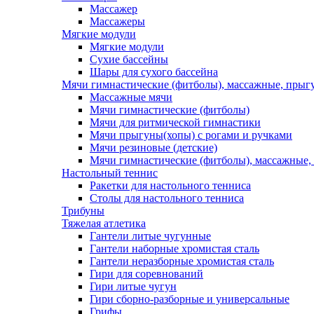
Массажер
Массажеры
Мягкие модули
Мягкие модули
Сухие бассейны
Шары для сухого бассейна
Мячи гимнастические (фитболы), массажные, прыгу
Массажные мячи
Мячи гимнастические (фитболы)
Мячи для ритмической гимнастики
Мячи прыгуны(хопы) с рогами и ручками
Мячи резиновые (детские)
Мячи гимнастические (фитболы), массажные,
Настольный теннис
Ракетки для настольного тенниса
Столы для настольного тенниса
Трибуны
Тяжелая атлетика
Гантели литые чугунные
Гантели наборные хромистая сталь
Гантели неразборные хромистая сталь
Гири для соревнований
Гири литые чугун
Гири сборно-разборные и универсальные
Грифы