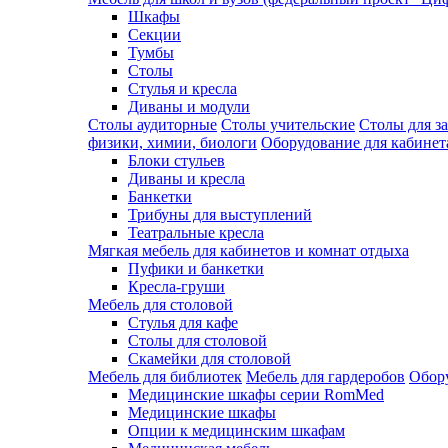
Шкафы
Секции
Тумбы
Столы
Стулья и кресла
Диваны и модули
Столы аудиторные
Столы учительские
Столы для з
физики, химии, биологи
Оборудование для кабинета
Блоки стульев
Диваны и кресла
Банкетки
Трибуны для выступлений
Театральные кресла
Мягкая мебель для кабинетов и комнат отдыха
Пуфики и банкетки
Кресла-груши
Мебель для столовой
Cтулья для кафе
Cтолы для столовой
Скамейки для столовой
Мебель для библиотек
Мебель для гардеробов
Обору
Медицинские шкафы серии RomMed
Медицинские шкафы
Опции к медицинским шкафам