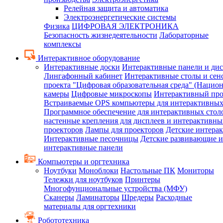
Релейная защита и автоматика
Электроэнергетические системы
Физика
ЦИФРОВАЯ ЭЛЕКТРОНИКА
Безопасность жизнедеятельности
Лабораторные
комплексы
Интерактивное оборудование
Интерактивные доски
Интерактивные панели и ди
Лингафонный кабинет
Интерактивные столы и сен
проекта "Цифровая образовательная среда" (Нацио
камеры
Цифровые микроскопы
Интерактивный про
Встраиваемые OPS компьютеры для интерактивных
Программное обеспечение для интерактивных стол
настенные крепления для дисплеев и интерактивны
проекторов
Лампы для проекторов
Детские интера
Интерактивные песочницы
Детские развивающие и
интерактивные панели
Компьютеры и оргтехника
Ноутбуки
Моноблоки
Настольные ПК
Мониторы
Тележки для ноутбуков
Принтеры
Многофунциональные устройства (МФУ)
Сканеры
Ламинаторы
Шредеры
Расходные
материалы для оргтехники
Робототехника