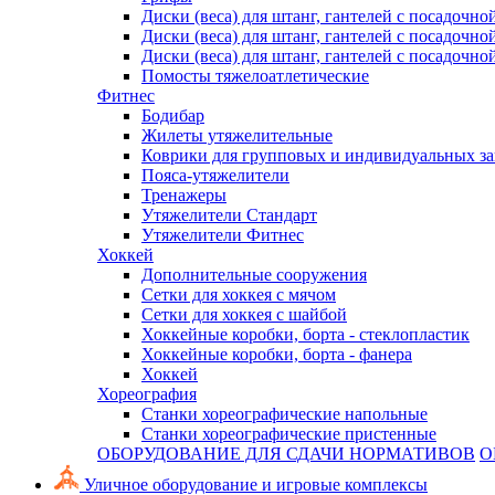
Диски (веса) для штанг, гантелей с посадочно
Диски (веса) для штанг, гантелей с посадочно
Диски (веса) для штанг, гантелей с посадочно
Помосты тяжелоатлетические
Фитнес
Бодибар
Жилеты утяжелительные
Коврики для групповых и индивидуальных з
Пояса-утяжелители
Тренажеры
Утяжелители Стандарт
Утяжелители Фитнес
Хоккей
Дополнительные сооружения
Сетки для хоккея с мячом
Сетки для хоккея с шайбой
Хоккейные коробки, борта - стеклопластик
Хоккейные коробки, борта - фанера
Хоккей
Хореография
Станки хореографические напольные
Станки хореографические пристенные
ОБОРУДОВАНИЕ ДЛЯ СДАЧИ НОРМАТИВОВ
О
Уличное оборудование и игровые комплексы