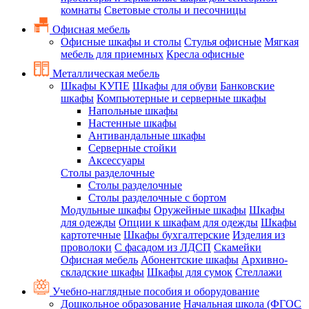
комнаты
Световые столы и песочницы
Офисная мебель
Офисные шкафы и столы
Стулья офисные
Мягкая
мебель для приемных
Кресла офисные
Металлическая мебель
Шкафы КУПЕ
Шкафы для обуви
Банковские
шкафы
Компьютерные и серверные шкафы
Напольные шкафы
Настенные шкафы
Антивандальные шкафы
Серверные стойки
Аксессуары
Столы разделочные
Столы разделочные
Столы разделочные с бортом
Модульные шкафы
Оружейные шкафы
Шкафы
для одежды
Опции к шкафам для одежды
Шкафы
картотечные
Шкафы бухгалтерские
Изделия из
проволоки
С фасадом из ЛДСП
Скамейки
Офисная мебель
Абонентские шкафы
Архивно-
складские шкафы
Шкафы для сумок
Стеллажи
Учебно-наглядные пособия и оборудование
Дошкольное образование
Начальная школа (ФГОС