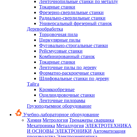
Ленточнопильные станки по металлу
Токарные станки
Фрезерно-сверлильные станки
Радиально-сверлильные станки
Универсальный фрезерный станок
Деревообработка
Торцовочная пила
Циркулярные пилы
Фуговально-строгальные станки
Рейсмусовые станки
Комбинированный станок
Токарные станки
Ленточные пилы по дереву
Форматно-раскроечные станки
Шлифовальные станки по дереву
Тайга
Кромкообрезные
Оцилиндровочные станки
Ленточные пилорамы
Грузоподъемное оборудование
Учебно-лабораторное оборудование
Химия
Метрология
Тренажеры сварщика
Мехатроника
Металлургия
ЭЛЕКТРОТЕХНИКА
И ОСНОВЫ ЭЛЕКТРОНИКИ
Автоматизация
производства
Электроэнергетика