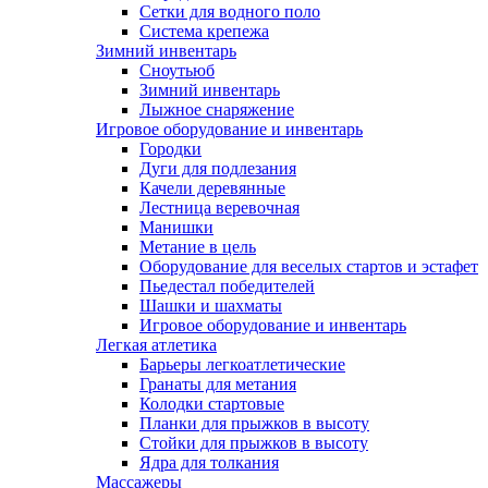
Сетки для водного поло
Система крепежа
Зимний инвентарь
Сноутьюб
Зимний инвентарь
Лыжное снаряжение
Игровое оборудование и инвентарь
Городки
Дуги для подлезания
Качели деревянные
Лестница веревочная
Манишки
Метание в цель
Оборудование для веселых стартов и эстафет
Пьедестал победителей
Шашки и шахматы
Игровое оборудование и инвентарь
Легкая атлетика
Барьеры легкоатлетические
Гранаты для метания
Колодки стартовые
Планки для прыжков в высоту
Стойки для прыжков в высоту
Ядра для толкания
Массажеры