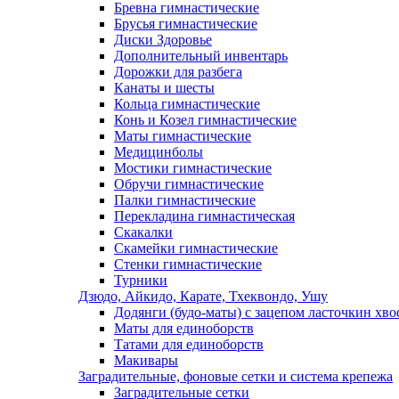
Бревна гимнастические
Брусья гимнастические
Диски Здоровье
Дополнительный инвентарь
Дорожки для разбега
Канаты и шесты
Кольца гимнастические
Конь и Козел гимнастические
Маты гимнастические
Медицинболы
Мостики гимнастические
Обручи гимнастические
Палки гимнастические
Перекладина гимнастическая
Скакалки
Скамейки гимнастические
Стенки гимнастические
Турники
Дзюдо, Айкидо, Карате, Тхеквондо, Ушу
Додянги (будо-маты) с зацепом ласточкин хво
Маты для единоборств
Татами для единоборств
Макивары
Заградительные, фоновые сетки и система крепежа
Заградительные сетки