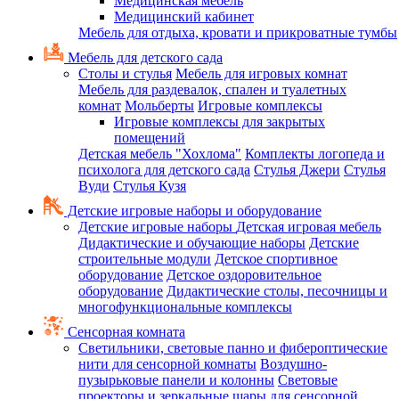
Медицинская мебель
Медицинский кабинет
Мебель для отдыха, кровати и прикроватные тумбы
Мебель для детского сада
Столы и стулья
Мебель для игровых комнат
Мебель для раздевалок, спален и туалетных
комнат
Мольберты
Игровые комплексы
Игровые комплексы для закрытых
помещений
Детская мебель "Хохлома"
Комплекты логопеда и
психолога для детского сада
Стулья Джери
Стулья
Вуди
Стулья Кузя
Детские игровые наборы и оборудование
Детские игровые наборы
Детская игровая мебель
Дидактические и обучающие наборы
Детские
строительные модули
Детское спортивное
оборудование
Детское оздоровительное
оборудование
Дидактические столы, песочницы и
многофункциональные комплексы
Сенсорная комната
Светильники, световые панно и фибероптические
нити для сенсорной комнаты
Воздушно-
пузырьковые панели и колонны
Световые
проекторы и зеркальные шары для сенсорной