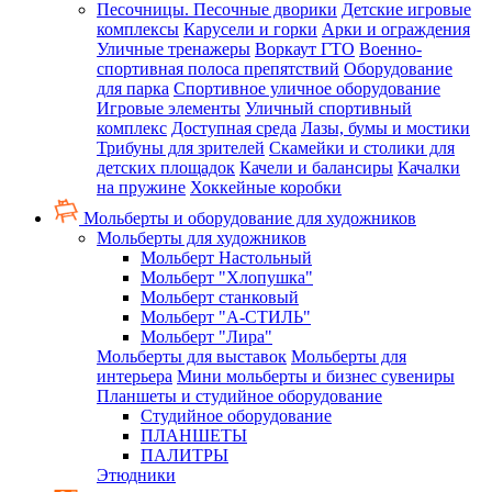
Песочницы. Песочные дворики
Детские игровые
комплексы
Карусели и горки
Арки и ограждения
Уличные тренажеры
Воркаут ГТО
Военно-
спортивная полоса препятствий
Оборудование
для парка
Спортивное уличное оборудование
Игровые элементы
Уличный спортивный
комплекс
Доступная среда
Лазы, бумы и мостики
Трибуны для зрителей
Скамейки и столики для
детских площадок
Качели и балансиры
Качалки
на пружине
Хоккейные коробки
Мольберты и оборудование для художников
Мольберты для художников
Мольберт Настольный
Мольберт "Хлопушка"
Мольберт станковый
Мольберт "А-СТИЛЬ"
Мольберт "Лира"
Мольберты для выставок
Мольберты для
интерьера
Мини мольберты и бизнес сувениры
Планшеты и студийное оборудование
Студийное оборудование
ПЛАНШЕТЫ
ПАЛИТРЫ
Этюдники