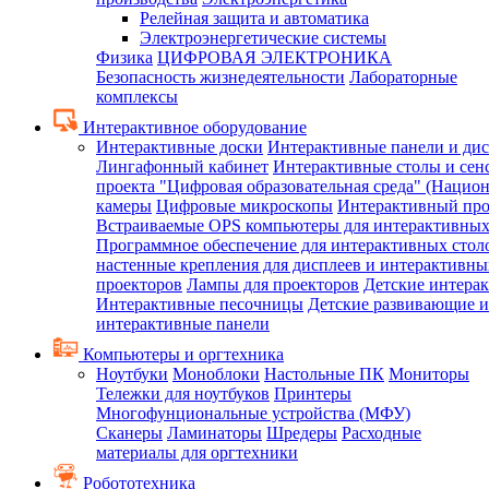
Релейная защита и автоматика
Электроэнергетические системы
Физика
ЦИФРОВАЯ ЭЛЕКТРОНИКА
Безопасность жизнедеятельности
Лабораторные
комплексы
Интерактивное оборудование
Интерактивные доски
Интерактивные панели и ди
Лингафонный кабинет
Интерактивные столы и сен
проекта "Цифровая образовательная среда" (Нацио
камеры
Цифровые микроскопы
Интерактивный про
Встраиваемые OPS компьютеры для интерактивных
Программное обеспечение для интерактивных стол
настенные крепления для дисплеев и интерактивны
проекторов
Лампы для проекторов
Детские интера
Интерактивные песочницы
Детские развивающие и
интерактивные панели
Компьютеры и оргтехника
Ноутбуки
Моноблоки
Настольные ПК
Мониторы
Тележки для ноутбуков
Принтеры
Многофунциональные устройства (МФУ)
Сканеры
Ламинаторы
Шредеры
Расходные
материалы для оргтехники
Робототехника