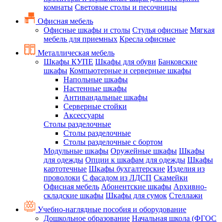
комнаты
Световые столы и песочницы
Офисная мебель
Офисные шкафы и столы
Стулья офисные
Мягкая
мебель для приемных
Кресла офисные
Металлическая мебель
Шкафы КУПЕ
Шкафы для обуви
Банковские
шкафы
Компьютерные и серверные шкафы
Напольные шкафы
Настенные шкафы
Антивандальные шкафы
Серверные стойки
Аксессуары
Столы разделочные
Столы разделочные
Столы разделочные с бортом
Модульные шкафы
Оружейные шкафы
Шкафы
для одежды
Опции к шкафам для одежды
Шкафы
картотечные
Шкафы бухгалтерские
Изделия из
проволоки
С фасадом из ЛДСП
Скамейки
Офисная мебель
Абонентские шкафы
Архивно-
складские шкафы
Шкафы для сумок
Стеллажи
Учебно-наглядные пособия и оборудование
Дошкольное образование
Начальная школа (ФГОС