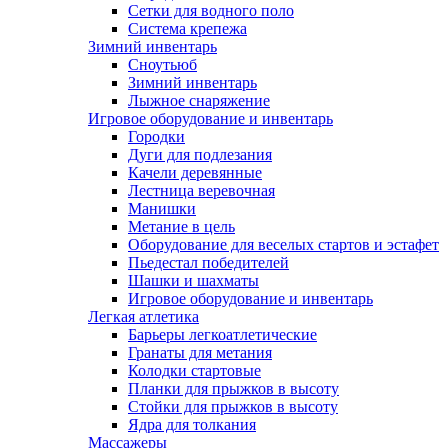
Сетки для водного поло
Система крепежа
Зимний инвентарь
Сноутьюб
Зимний инвентарь
Лыжное снаряжение
Игровое оборудование и инвентарь
Городки
Дуги для подлезания
Качели деревянные
Лестница веревочная
Манишки
Метание в цель
Оборудование для веселых стартов и эстафет
Пьедестал победителей
Шашки и шахматы
Игровое оборудование и инвентарь
Легкая атлетика
Барьеры легкоатлетические
Гранаты для метания
Колодки стартовые
Планки для прыжков в высоту
Стойки для прыжков в высоту
Ядра для толкания
Массажеры