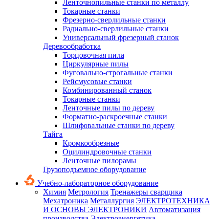
Ленточнопильные станки по металлу
Токарные станки
Фрезерно-сверлильные станки
Радиально-сверлильные станки
Универсальный фрезерный станок
Деревообработка
Торцовочная пила
Циркулярные пилы
Фуговально-строгальные станки
Рейсмусовые станки
Комбинированный станок
Токарные станки
Ленточные пилы по дереву
Форматно-раскроечные станки
Шлифовальные станки по дереву
Тайга
Кромкообрезные
Оцилиндровочные станки
Ленточные пилорамы
Грузоподъемное оборудование
Учебно-лабораторное оборудование
Химия
Метрология
Тренажеры сварщика
Мехатроника
Металлургия
ЭЛЕКТРОТЕХНИКА
И ОСНОВЫ ЭЛЕКТРОНИКИ
Автоматизация
производства
Электроэнергетика