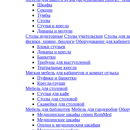
Шкафы
Секции
Тумбы
Столы
Стулья и кресла
Диваны и модули
Столы аудиторные
Столы учительские
Столы для з
физики, химии, биологи
Оборудование для кабинета
Блоки стульев
Диваны и кресла
Банкетки
Трибуны для выступлений
Театральные кресла
Мягкая мебель для кабинетов и комнат отдыха
Пуфики и банкетки
Кресла-груши
Мебель для столовой
Cтулья для кафе
Cтолы для столовой
Скамейки для столовой
Мебель для библиотек
Мебель для гардеробов
Обору
Медицинские шкафы серии RomMed
Медицинские шкафы
Опции к медицинским шкафам