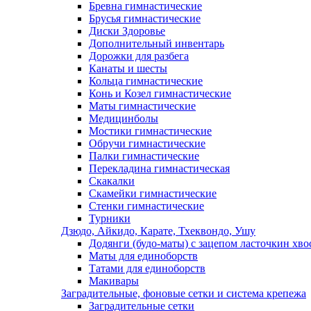
Бревна гимнастические
Брусья гимнастические
Диски Здоровье
Дополнительный инвентарь
Дорожки для разбега
Канаты и шесты
Кольца гимнастические
Конь и Козел гимнастические
Маты гимнастические
Медицинболы
Мостики гимнастические
Обручи гимнастические
Палки гимнастические
Перекладина гимнастическая
Скакалки
Скамейки гимнастические
Стенки гимнастические
Турники
Дзюдо, Айкидо, Карате, Тхеквондо, Ушу
Додянги (будо-маты) с зацепом ласточкин хво
Маты для единоборств
Татами для единоборств
Макивары
Заградительные, фоновые сетки и система крепежа
Заградительные сетки