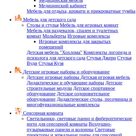
Медицинская мебель
Медицинский кабинет
Мебель для отдыха, кровати и прикроватные тумбы
Мебель для детского сада
Столы и стулья
Мебель для игровых комнат
Мебель для раздевалок, спален и туалетных
комнат
Мольберты
Игровые комплексы
Игровые комплексы для закрытых
помещений
Детская мебель "Хохлома"
Комплекты логопеда и
психолога для детского сада
Стулья Джери
Стулья
Вуди
Стулья Кузя
Детские игровые наборы и оборудование
Детские игровые наборы
Детская игровая мебель
Дидактические и обучающие наборы
Детские
строительные модули
Детское спортивное
оборудование
Детское оздоровительное
оборудование
Дидактические столы, песочницы и
многофункциональные комплексы
Сенсорная комната
Светильники, световые панно и фибероптические
нити для сенсорной комнаты
Воздушно-
пузырьковые панели и колонны
Световые
проекторы и зеркальные шары для сенсорной