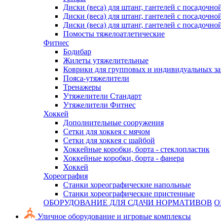
Диски (веса) для штанг, гантелей с посадочно
Диски (веса) для штанг, гантелей с посадочно
Диски (веса) для штанг, гантелей с посадочно
Помосты тяжелоатлетические
Фитнес
Бодибар
Жилеты утяжелительные
Коврики для групповых и индивидуальных з
Пояса-утяжелители
Тренажеры
Утяжелители Стандарт
Утяжелители Фитнес
Хоккей
Дополнительные сооружения
Сетки для хоккея с мячом
Сетки для хоккея с шайбой
Хоккейные коробки, борта - стеклопластик
Хоккейные коробки, борта - фанера
Хоккей
Хореография
Станки хореографические напольные
Станки хореографические пристенные
ОБОРУДОВАНИЕ ДЛЯ СДАЧИ НОРМАТИВОВ
О
Уличное оборудование и игровые комплексы