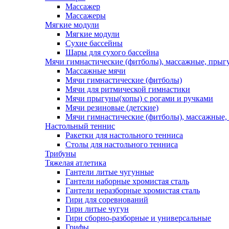
Массажер
Массажеры
Мягкие модули
Мягкие модули
Сухие бассейны
Шары для сухого бассейна
Мячи гимнастические (фитболы), массажные, прыгу
Массажные мячи
Мячи гимнастические (фитболы)
Мячи для ритмической гимнастики
Мячи прыгуны(хопы) с рогами и ручками
Мячи резиновые (детские)
Мячи гимнастические (фитболы), массажные,
Настольный теннис
Ракетки для настольного тенниса
Столы для настольного тенниса
Трибуны
Тяжелая атлетика
Гантели литые чугунные
Гантели наборные хромистая сталь
Гантели неразборные хромистая сталь
Гири для соревнований
Гири литые чугун
Гири сборно-разборные и универсальные
Грифы