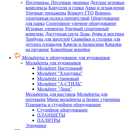
Песочницы. Песочные дворики
Детские игровые
комплексы
Карусели и горки
Арки и ограждения
Уличные тренажеры
Воркаут ГТО
Военно-
спортивная полоса препятствий
Оборудование
для парка
Спортивное уличное оборудование
Игровые элементы
Уличный спортивный
комплекс
Доступная среда
Лазы, бумы и мостики
Трибуны для зрителей
Скамейки и столики для
детских площадок
Качели и балансиры
Качалки
на пружине
Хоккейные коробки
Мольберты и оборудование для художников
Мольберты для художников
Мольберт Настольный
Мольберт "Хлопушка"
Мольберт станковый
Мольберт "А-СТИЛЬ"
Мольберт "Лира"
Мольберты для выставок
Мольберты для
интерьера
Мини мольберты и бизнес сувениры
Планшеты и студийное оборудование
Студийное оборудование
ПЛАНШЕТЫ
ПАЛИТРЫ
Этюдники