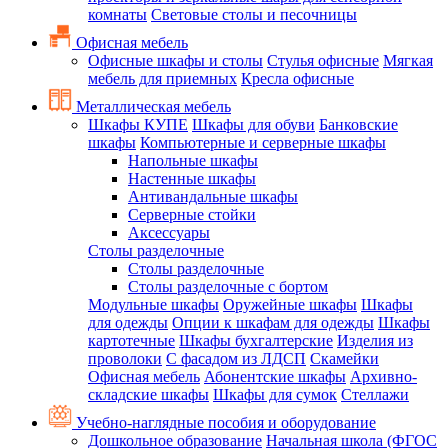
комнаты
Световые столы и песочницы
Офисная мебель
Офисные шкафы и столы
Стулья офисные
Мягкая
мебель для приемных
Кресла офисные
Металлическая мебель
Шкафы КУПЕ
Шкафы для обуви
Банковские
шкафы
Компьютерные и серверные шкафы
Напольные шкафы
Настенные шкафы
Антивандальные шкафы
Серверные стойки
Аксессуары
Столы разделочные
Столы разделочные
Столы разделочные с бортом
Модульные шкафы
Оружейные шкафы
Шкафы
для одежды
Опции к шкафам для одежды
Шкафы
картотечные
Шкафы бухгалтерские
Изделия из
проволоки
С фасадом из ЛДСП
Скамейки
Офисная мебель
Абонентские шкафы
Архивно-
складские шкафы
Шкафы для сумок
Стеллажи
Учебно-наглядные пособия и оборудование
Дошкольное образование
Начальная школа (ФГОС