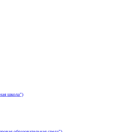
ная школа")
ровая образовательная среда")