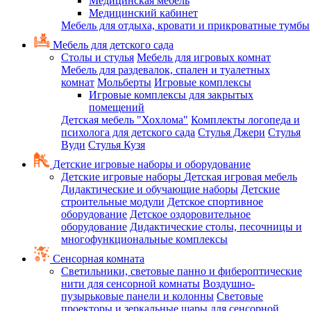
Медицинская мебель
Медицинский кабинет
Мебель для отдыха, кровати и прикроватные тумбы
Мебель для детского сада
Столы и стулья
Мебель для игровых комнат
Мебель для раздевалок, спален и туалетных
комнат
Мольберты
Игровые комплексы
Игровые комплексы для закрытых
помещений
Детская мебель "Хохлома"
Комплекты логопеда и
психолога для детского сада
Стулья Джери
Стулья
Вуди
Стулья Кузя
Детские игровые наборы и оборудование
Детские игровые наборы
Детская игровая мебель
Дидактические и обучающие наборы
Детские
строительные модули
Детское спортивное
оборудование
Детское оздоровительное
оборудование
Дидактические столы, песочницы и
многофункциональные комплексы
Сенсорная комната
Светильники, световые панно и фибероптические
нити для сенсорной комнаты
Воздушно-
пузырьковые панели и колонны
Световые
проекторы и зеркальные шары для сенсорной