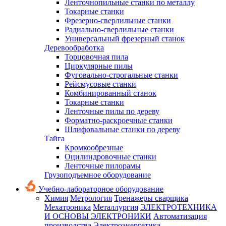
Ленточнопильные станки по металлу
Токарные станки
Фрезерно-сверлильные станки
Радиально-сверлильные станки
Универсальный фрезерный станок
Деревообработка
Торцовочная пила
Циркулярные пилы
Фуговально-строгальные станки
Рейсмусовые станки
Комбинированный станок
Токарные станки
Ленточные пилы по дереву
Форматно-раскроечные станки
Шлифовальные станки по дереву
Тайга
Кромкообрезные
Оцилиндровочные станки
Ленточные пилорамы
Грузоподъемное оборудование
Учебно-лабораторное оборудование
Химия
Метрология
Тренажеры сварщика
Мехатроника
Металлургия
ЭЛЕКТРОТЕХНИКА
И ОСНОВЫ ЭЛЕКТРОНИКИ
Автоматизация
производства
Электроэнергетика