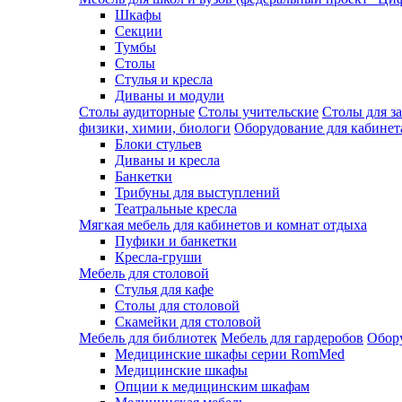
Шкафы
Секции
Тумбы
Столы
Стулья и кресла
Диваны и модули
Столы аудиторные
Столы учительские
Столы для з
физики, химии, биологи
Оборудование для кабинета
Блоки стульев
Диваны и кресла
Банкетки
Трибуны для выступлений
Театральные кресла
Мягкая мебель для кабинетов и комнат отдыха
Пуфики и банкетки
Кресла-груши
Мебель для столовой
Cтулья для кафе
Cтолы для столовой
Скамейки для столовой
Мебель для библиотек
Мебель для гардеробов
Обору
Медицинские шкафы серии RomMed
Медицинские шкафы
Опции к медицинским шкафам