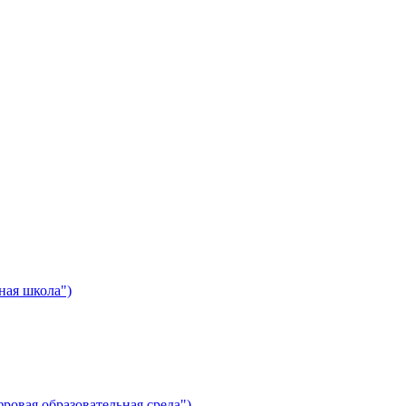
ная школа")
ровая образовательная среда")