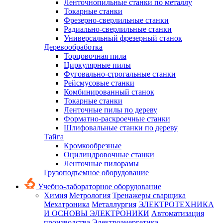
Ленточнопильные станки по металлу
Токарные станки
Фрезерно-сверлильные станки
Радиально-сверлильные станки
Универсальный фрезерный станок
Деревообработка
Торцовочная пила
Циркулярные пилы
Фуговально-строгальные станки
Рейсмусовые станки
Комбинированный станок
Токарные станки
Ленточные пилы по дереву
Форматно-раскроечные станки
Шлифовальные станки по дереву
Тайга
Кромкообрезные
Оцилиндровочные станки
Ленточные пилорамы
Грузоподъемное оборудование
Учебно-лабораторное оборудование
Химия
Метрология
Тренажеры сварщика
Мехатроника
Металлургия
ЭЛЕКТРОТЕХНИКА
И ОСНОВЫ ЭЛЕКТРОНИКИ
Автоматизация
производства
Электроэнергетика