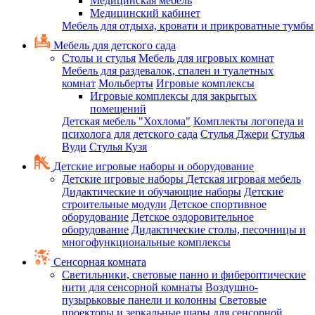
Медицинская мебель
Медицинский кабинет
Мебель для отдыха, кровати и прикроватные тумбы
Мебель для детского сада
Столы и стулья
Мебель для игровых комнат
Мебель для раздевалок, спален и туалетных
комнат
Мольберты
Игровые комплексы
Игровые комплексы для закрытых
помещений
Детская мебель "Хохлома"
Комплекты логопеда и
психолога для детского сада
Стулья Джери
Стулья
Вуди
Стулья Кузя
Детские игровые наборы и оборудование
Детские игровые наборы
Детская игровая мебель
Дидактические и обучающие наборы
Детские
строительные модули
Детское спортивное
оборудование
Детское оздоровительное
оборудование
Дидактические столы, песочницы и
многофункциональные комплексы
Сенсорная комната
Светильники, световые панно и фибероптические
нити для сенсорной комнаты
Воздушно-
пузырьковые панели и колонны
Световые
проекторы и зеркальные шары для сенсорной