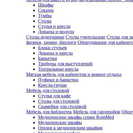
Шкафы
Секции
Тумбы
Столы
Стулья и кресла
Диваны и модули
Столы аудиторные
Столы учительские
Столы для з
физики, химии, биологи
Оборудование для кабинета
Блоки стульев
Диваны и кресла
Банкетки
Трибуны для выступлений
Театральные кресла
Мягкая мебель для кабинетов и комнат отдыха
Пуфики и банкетки
Кресла-груши
Мебель для столовой
Cтулья для кафе
Cтолы для столовой
Скамейки для столовой
Мебель для библиотек
Мебель для гардеробов
Обору
Медицинские шкафы серии RomMed
Медицинские шкафы
Опции к медицинским шкафам