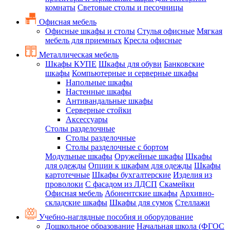
комнаты
Световые столы и песочницы
Офисная мебель
Офисные шкафы и столы
Стулья офисные
Мягкая
мебель для приемных
Кресла офисные
Металлическая мебель
Шкафы КУПЕ
Шкафы для обуви
Банковские
шкафы
Компьютерные и серверные шкафы
Напольные шкафы
Настенные шкафы
Антивандальные шкафы
Серверные стойки
Аксессуары
Столы разделочные
Столы разделочные
Столы разделочные с бортом
Модульные шкафы
Оружейные шкафы
Шкафы
для одежды
Опции к шкафам для одежды
Шкафы
картотечные
Шкафы бухгалтерские
Изделия из
проволоки
С фасадом из ЛДСП
Скамейки
Офисная мебель
Абонентские шкафы
Архивно-
складские шкафы
Шкафы для сумок
Стеллажи
Учебно-наглядные пособия и оборудование
Дошкольное образование
Начальная школа (ФГОС