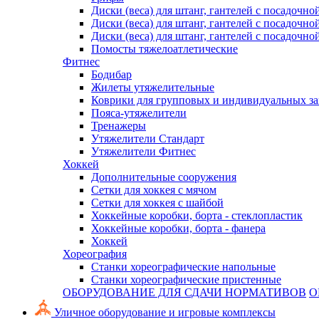
Диски (веса) для штанг, гантелей с посадочно
Диски (веса) для штанг, гантелей с посадочно
Диски (веса) для штанг, гантелей с посадочно
Помосты тяжелоатлетические
Фитнес
Бодибар
Жилеты утяжелительные
Коврики для групповых и индивидуальных з
Пояса-утяжелители
Тренажеры
Утяжелители Стандарт
Утяжелители Фитнес
Хоккей
Дополнительные сооружения
Сетки для хоккея с мячом
Сетки для хоккея с шайбой
Хоккейные коробки, борта - стеклопластик
Хоккейные коробки, борта - фанера
Хоккей
Хореография
Станки хореографические напольные
Станки хореографические пристенные
ОБОРУДОВАНИЕ ДЛЯ СДАЧИ НОРМАТИВОВ
О
Уличное оборудование и игровые комплексы