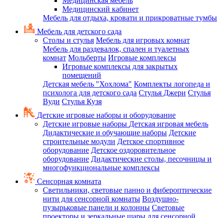
Медицинская мебель
Медицинский кабинет
Мебель для отдыха, кровати и прикроватные тумбы
Мебель для детского сада
Столы и стулья
Мебель для игровых комнат
Мебель для раздевалок, спален и туалетных
комнат
Мольберты
Игровые комплексы
Игровые комплексы для закрытых
помещений
Детская мебель "Хохлома"
Комплекты логопеда и
психолога для детского сада
Стулья Джери
Стулья
Вуди
Стулья Кузя
Детские игровые наборы и оборудование
Детские игровые наборы
Детская игровая мебель
Дидактические и обучающие наборы
Детские
строительные модули
Детское спортивное
оборудование
Детское оздоровительное
оборудование
Дидактические столы, песочницы и
многофункциональные комплексы
Сенсорная комната
Светильники, световые панно и фибероптические
нити для сенсорной комнаты
Воздушно-
пузырьковые панели и колонны
Световые
проекторы и зеркальные шары для сенсорной