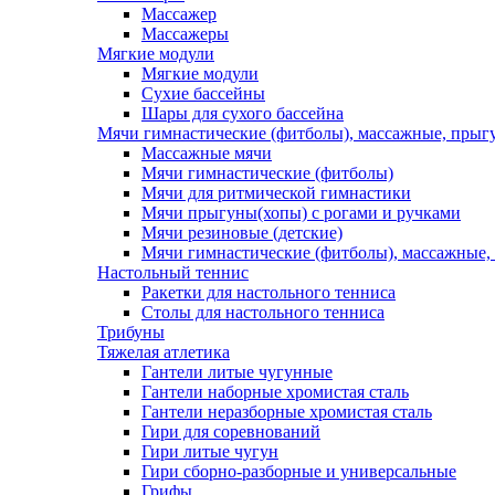
Массажер
Массажеры
Мягкие модули
Мягкие модули
Сухие бассейны
Шары для сухого бассейна
Мячи гимнастические (фитболы), массажные, прыгу
Массажные мячи
Мячи гимнастические (фитболы)
Мячи для ритмической гимнастики
Мячи прыгуны(хопы) с рогами и ручками
Мячи резиновые (детские)
Мячи гимнастические (фитболы), массажные,
Настольный теннис
Ракетки для настольного тенниса
Столы для настольного тенниса
Трибуны
Тяжелая атлетика
Гантели литые чугунные
Гантели наборные хромистая сталь
Гантели неразборные хромистая сталь
Гири для соревнований
Гири литые чугун
Гири сборно-разборные и универсальные
Грифы