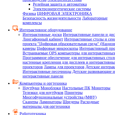
Релейная защита и автоматика
Электроэнергетические системы
Физика
ЦИФРОВАЯ ЭЛЕКТРОНИКА
Безопасность жизнедеятельности
Лабораторные
комплексы
Интерактивное оборудование
Интерактивные доски
Интерактивные панели и ди
Лингафонный кабинет
Интерактивные столы и сен
проекта "Цифровая образовательная среда" (Нацио
камеры
Цифровые микроскопы
Интерактивный про
Встраиваемые OPS компьютеры для интерактивных
Программное обеспечение для интерактивных стол
настенные крепления для дисплеев и интерактивны
проекторов
Лампы для проекторов
Детские интера
Интерактивные песочницы
Детские развивающие и
интерактивные панели
Компьютеры и оргтехника
Ноутбуки
Моноблоки
Настольные ПК
Мониторы
Тележки для ноутбуков
Принтеры
Многофунциональные устройства (МФУ)
Сканеры
Ламинаторы
Шредеры
Расходные
материалы для оргтехники
Робототехника