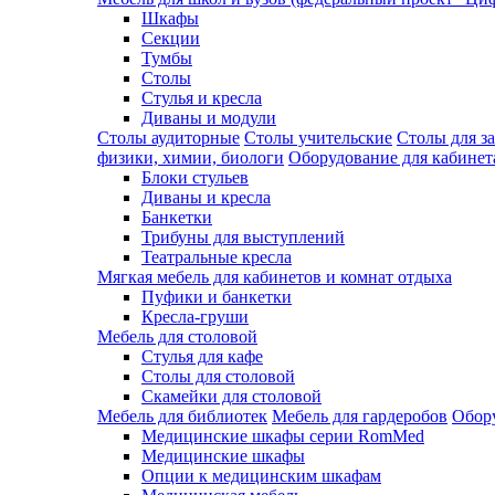
Шкафы
Секции
Тумбы
Столы
Стулья и кресла
Диваны и модули
Столы аудиторные
Столы учительские
Столы для з
физики, химии, биологи
Оборудование для кабинета
Блоки стульев
Диваны и кресла
Банкетки
Трибуны для выступлений
Театральные кресла
Мягкая мебель для кабинетов и комнат отдыха
Пуфики и банкетки
Кресла-груши
Мебель для столовой
Cтулья для кафе
Cтолы для столовой
Скамейки для столовой
Мебель для библиотек
Мебель для гардеробов
Обору
Медицинские шкафы серии RomMed
Медицинские шкафы
Опции к медицинским шкафам