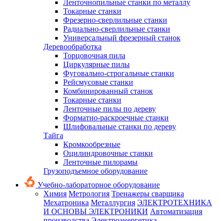
Ленточнопильные станки по металлу
Токарные станки
Фрезерно-сверлильные станки
Радиально-сверлильные станки
Универсальный фрезерный станок
Деревообработка
Торцовочная пила
Циркулярные пилы
Фуговально-строгальные станки
Рейсмусовые станки
Комбинированный станок
Токарные станки
Ленточные пилы по дереву
Форматно-раскроечные станки
Шлифовальные станки по дереву
Тайга
Кромкообрезные
Оцилиндровочные станки
Ленточные пилорамы
Грузоподъемное оборудование
Учебно-лабораторное оборудование
Химия
Метрология
Тренажеры сварщика
Мехатроника
Металлургия
ЭЛЕКТРОТЕХНИКА
И ОСНОВЫ ЭЛЕКТРОНИКИ
Автоматизация
производства
Электроэнергетика