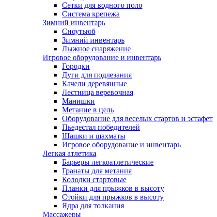
Сетки для водного поло
Система крепежа
Зимний инвентарь
Сноутьюб
Зимний инвентарь
Лыжное снаряжение
Игровое оборудование и инвентарь
Городки
Дуги для подлезания
Качели деревянные
Лестница веревочная
Манишки
Метание в цель
Оборудование для веселых стартов и эстафет
Пьедестал победителей
Шашки и шахматы
Игровое оборудование и инвентарь
Легкая атлетика
Барьеры легкоатлетические
Гранаты для метания
Колодки стартовые
Планки для прыжков в высоту
Стойки для прыжков в высоту
Ядра для толкания
Массажеры