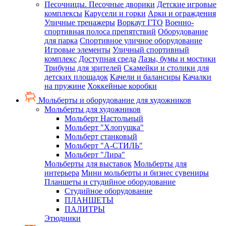
Песочницы. Песочные дворики
Детские игровые
комплексы
Карусели и горки
Арки и ограждения
Уличные тренажеры
Воркаут ГТО
Военно-
спортивная полоса препятствий
Оборудование
для парка
Спортивное уличное оборудование
Игровые элементы
Уличный спортивный
комплекс
Доступная среда
Лазы, бумы и мостики
Трибуны для зрителей
Скамейки и столики для
детских площадок
Качели и балансиры
Качалки
на пружине
Хоккейные коробки
Мольберты и оборудование для художников
Мольберты для художников
Мольберт Настольный
Мольберт "Хлопушка"
Мольберт станковый
Мольберт "А-СТИЛЬ"
Мольберт "Лира"
Мольберты для выставок
Мольберты для
интерьера
Мини мольберты и бизнес сувениры
Планшеты и студийное оборудование
Студийное оборудование
ПЛАНШЕТЫ
ПАЛИТРЫ
Этюдники