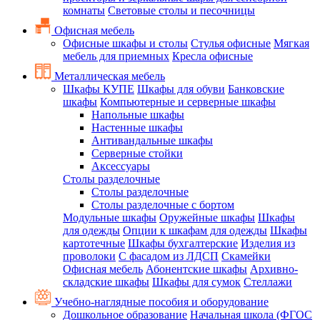
комнаты
Световые столы и песочницы
Офисная мебель
Офисные шкафы и столы
Стулья офисные
Мягкая
мебель для приемных
Кресла офисные
Металлическая мебель
Шкафы КУПЕ
Шкафы для обуви
Банковские
шкафы
Компьютерные и серверные шкафы
Напольные шкафы
Настенные шкафы
Антивандальные шкафы
Серверные стойки
Аксессуары
Столы разделочные
Столы разделочные
Столы разделочные с бортом
Модульные шкафы
Оружейные шкафы
Шкафы
для одежды
Опции к шкафам для одежды
Шкафы
картотечные
Шкафы бухгалтерские
Изделия из
проволоки
С фасадом из ЛДСП
Скамейки
Офисная мебель
Абонентские шкафы
Архивно-
складские шкафы
Шкафы для сумок
Стеллажи
Учебно-наглядные пособия и оборудование
Дошкольное образование
Начальная школа (ФГОС