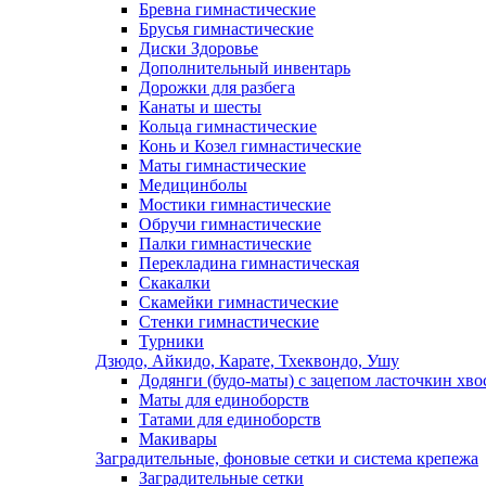
Бревна гимнастические
Брусья гимнастические
Диски Здоровье
Дополнительный инвентарь
Дорожки для разбега
Канаты и шесты
Кольца гимнастические
Конь и Козел гимнастические
Маты гимнастические
Медицинболы
Мостики гимнастические
Обручи гимнастические
Палки гимнастические
Перекладина гимнастическая
Скакалки
Скамейки гимнастические
Стенки гимнастические
Турники
Дзюдо, Айкидо, Карате, Тхеквондо, Ушу
Додянги (будо-маты) с зацепом ласточкин хво
Маты для единоборств
Татами для единоборств
Макивары
Заградительные, фоновые сетки и система крепежа
Заградительные сетки