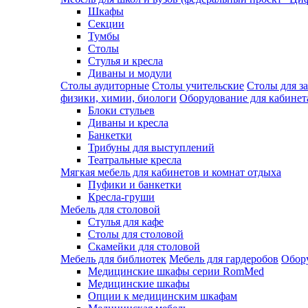
Шкафы
Секции
Тумбы
Столы
Стулья и кресла
Диваны и модули
Столы аудиторные
Столы учительские
Столы для з
физики, химии, биологи
Оборудование для кабинета
Блоки стульев
Диваны и кресла
Банкетки
Трибуны для выступлений
Театральные кресла
Мягкая мебель для кабинетов и комнат отдыха
Пуфики и банкетки
Кресла-груши
Мебель для столовой
Cтулья для кафе
Cтолы для столовой
Скамейки для столовой
Мебель для библиотек
Мебель для гардеробов
Обору
Медицинские шкафы серии RomMed
Медицинские шкафы
Опции к медицинским шкафам