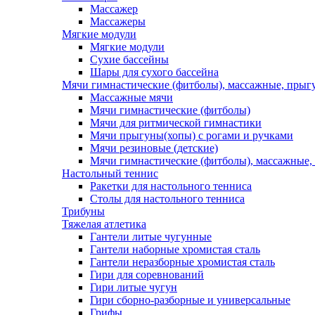
Массажер
Массажеры
Мягкие модули
Мягкие модули
Сухие бассейны
Шары для сухого бассейна
Мячи гимнастические (фитболы), массажные, прыгу
Массажные мячи
Мячи гимнастические (фитболы)
Мячи для ритмической гимнастики
Мячи прыгуны(хопы) с рогами и ручками
Мячи резиновые (детские)
Мячи гимнастические (фитболы), массажные,
Настольный теннис
Ракетки для настольного тенниса
Столы для настольного тенниса
Трибуны
Тяжелая атлетика
Гантели литые чугунные
Гантели наборные хромистая сталь
Гантели неразборные хромистая сталь
Гири для соревнований
Гири литые чугун
Гири сборно-разборные и универсальные
Грифы