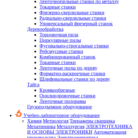
Ленточнопильные станки по металлу
Токарные станки
Фрезерно-сверлильные станки
Радиально-сверлильные станки
Универсальный фрезерный станок
Деревообработка
Торцовочная пила
Циркулярные пилы
Фуговально-строгальные станки
Рейсмусовые станки
Комбинированный станок
Токарные станки
Ленточные пилы по дереву
Форматно-раскроечные станки
Шлифовальные станки по дереву
Тайга
Кромкообрезные
Оцилиндровочные станки
Ленточные пилорамы
Грузоподъемное оборудование
Учебно-лабораторное оборудование
Химия
Метрология
Тренажеры сварщика
Мехатроника
Металлургия
ЭЛЕКТРОТЕХНИКА
И ОСНОВЫ ЭЛЕКТРОНИКИ
Автоматизация
производства
Электроэнергетика