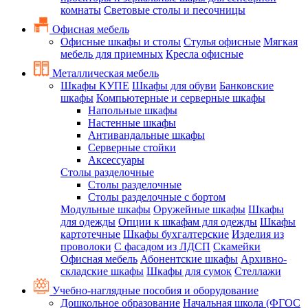
комнаты
Световые столы и песочницы
Офисная мебель
Офисные шкафы и столы
Стулья офисные
Мягкая
мебель для приемных
Кресла офисные
Металлическая мебель
Шкафы КУПЕ
Шкафы для обуви
Банковские
шкафы
Компьютерные и серверные шкафы
Напольные шкафы
Настенные шкафы
Антивандальные шкафы
Серверные стойки
Аксессуары
Столы разделочные
Столы разделочные
Столы разделочные с бортом
Модульные шкафы
Оружейные шкафы
Шкафы
для одежды
Опции к шкафам для одежды
Шкафы
картотечные
Шкафы бухгалтерские
Изделия из
проволоки
С фасадом из ЛДСП
Скамейки
Офисная мебель
Абонентские шкафы
Архивно-
складские шкафы
Шкафы для сумок
Стеллажи
Учебно-наглядные пособия и оборудование
Дошкольное образование
Начальная школа (ФГОС