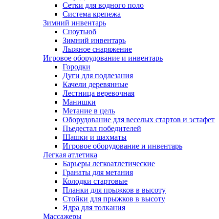
Сетки для водного поло
Система крепежа
Зимний инвентарь
Сноутьюб
Зимний инвентарь
Лыжное снаряжение
Игровое оборудование и инвентарь
Городки
Дуги для подлезания
Качели деревянные
Лестница веревочная
Манишки
Метание в цель
Оборудование для веселых стартов и эстафет
Пьедестал победителей
Шашки и шахматы
Игровое оборудование и инвентарь
Легкая атлетика
Барьеры легкоатлетические
Гранаты для метания
Колодки стартовые
Планки для прыжков в высоту
Стойки для прыжков в высоту
Ядра для толкания
Массажеры