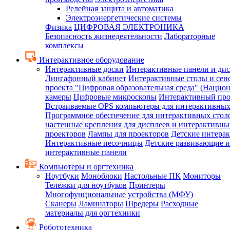
Релейная защита и автоматика
Электроэнергетические системы
Физика
ЦИФРОВАЯ ЭЛЕКТРОНИКА
Безопасность жизнедеятельности
Лабораторные
комплексы
Интерактивное оборудование
Интерактивные доски
Интерактивные панели и ди
Лингафонный кабинет
Интерактивные столы и сен
проекта "Цифровая образовательная среда" (Нацио
камеры
Цифровые микроскопы
Интерактивный про
Встраиваемые OPS компьютеры для интерактивных
Программное обеспечение для интерактивных стол
настенные крепления для дисплеев и интерактивны
проекторов
Лампы для проекторов
Детские интера
Интерактивные песочницы
Детские развивающие и
интерактивные панели
Компьютеры и оргтехника
Ноутбуки
Моноблоки
Настольные ПК
Мониторы
Тележки для ноутбуков
Принтеры
Многофунциональные устройства (МФУ)
Сканеры
Ламинаторы
Шредеры
Расходные
материалы для оргтехники
Робототехника