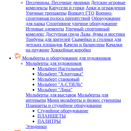
Песочницы. Песочные дворики
Детские игровые
комплексы
Карусели и горки
Арки и ограждения
Уличные тренажеры
Воркаут ГТО
Военно-
спортивная полоса препятствий
Оборудование
для парка
Спортивное уличное оборудование
Игровые элементы
Уличный спортивный
комплекс
Доступная среда
Лазы, бумы и мостики
Трибуны для зрителей
Скамейки и столики для
детских площадок
Качели и балансиры
Качалки
на пружине
Хоккейные коробки
Мольберты и оборудование для художников
Мольберты для художников
Мольберт Настольный
Мольберт "Хлопушка"
Мольберт станковый
Мольберт "А-СТИЛЬ"
Мольберт "Лира"
Мольберты для выставок
Мольберты для
интерьера
Мини мольберты и бизнес сувениры
Планшеты и студийное оборудование
Студийное оборудование
ПЛАНШЕТЫ
ПАЛИТРЫ
Этюдники