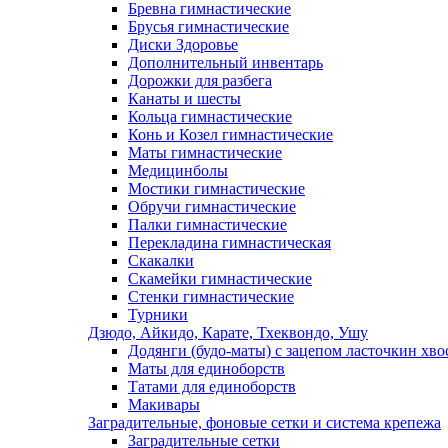
Бревна гимнастические
Брусья гимнастические
Диски Здоровье
Дополнительный инвентарь
Дорожки для разбега
Канаты и шесты
Кольца гимнастические
Конь и Козел гимнастические
Маты гимнастические
Медицинболы
Мостики гимнастические
Обручи гимнастические
Палки гимнастические
Перекладина гимнастическая
Скакалки
Скамейки гимнастические
Стенки гимнастические
Турники
Дзюдо, Айкидо, Карате, Тхеквондо, Ушу
Додянги (будо-маты) с зацепом ласточкин хво
Маты для единоборств
Татами для единоборств
Макивары
Заградительные, фоновые сетки и система крепежа
Заградительные сетки