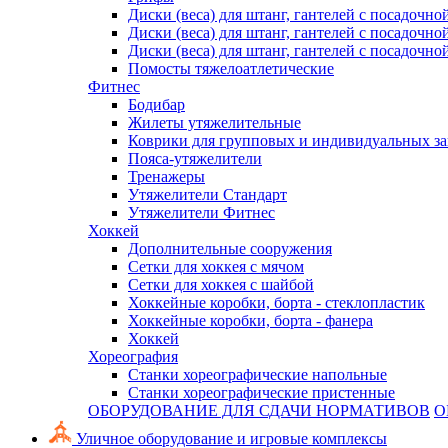
Диски (веса) для штанг, гантелей с посадочно
Диски (веса) для штанг, гантелей с посадочно
Диски (веса) для штанг, гантелей с посадочно
Помосты тяжелоатлетические
Фитнес
Бодибар
Жилеты утяжелительные
Коврики для групповых и индивидуальных з
Пояса-утяжелители
Тренажеры
Утяжелители Стандарт
Утяжелители Фитнес
Хоккей
Дополнительные сооружения
Сетки для хоккея с мячом
Сетки для хоккея с шайбой
Хоккейные коробки, борта - стеклопластик
Хоккейные коробки, борта - фанера
Хоккей
Хореография
Станки хореографические напольные
Станки хореографические пристенные
ОБОРУДОВАНИЕ ДЛЯ СДАЧИ НОРМАТИВОВ
О
Уличное оборудование и игровые комплексы