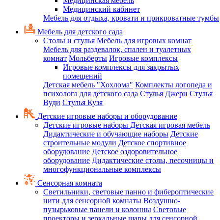
Медицинская мебель
Медицинский кабинет
Мебель для отдыха, кровати и прикроватные тумбы
Мебель для детского сада
Столы и стулья
Мебель для игровых комнат
Мебель для раздевалок, спален и туалетных
комнат
Мольберты
Игровые комплексы
Игровые комплексы для закрытых
помещений
Детская мебель "Хохлома"
Комплекты логопеда и
психолога для детского сада
Стулья Джери
Стулья
Вуди
Стулья Кузя
Детские игровые наборы и оборудование
Детские игровые наборы
Детская игровая мебель
Дидактические и обучающие наборы
Детские
строительные модули
Детское спортивное
оборудование
Детское оздоровительное
оборудование
Дидактические столы, песочницы и
многофункциональные комплексы
Сенсорная комната
Светильники, световые панно и фибероптические
нити для сенсорной комнаты
Воздушно-
пузырьковые панели и колонны
Световые
проекторы и зеркальные шары для сенсорной