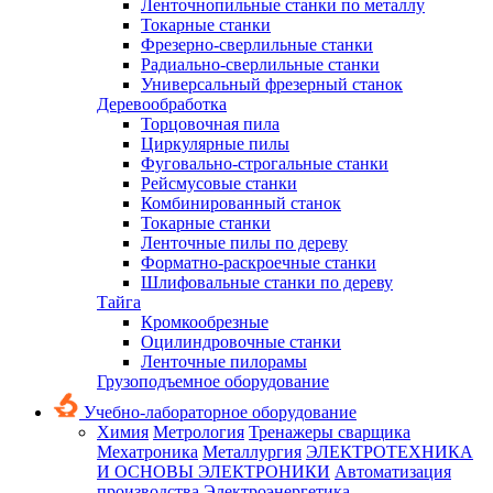
Ленточнопильные станки по металлу
Токарные станки
Фрезерно-сверлильные станки
Радиально-сверлильные станки
Универсальный фрезерный станок
Деревообработка
Торцовочная пила
Циркулярные пилы
Фуговально-строгальные станки
Рейсмусовые станки
Комбинированный станок
Токарные станки
Ленточные пилы по дереву
Форматно-раскроечные станки
Шлифовальные станки по дереву
Тайга
Кромкообрезные
Оцилиндровочные станки
Ленточные пилорамы
Грузоподъемное оборудование
Учебно-лабораторное оборудование
Химия
Метрология
Тренажеры сварщика
Мехатроника
Металлургия
ЭЛЕКТРОТЕХНИКА
И ОСНОВЫ ЭЛЕКТРОНИКИ
Автоматизация
производства
Электроэнергетика