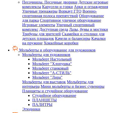
Песочницы. Песочные дворики
Детские игровые
комплексы
Карусели и горки
Арки и ограждения
Уличные тренажеры
Воркаут ГТО
Военно-
спортивная полоса препятствий
Оборудование
для парка
Спортивное уличное оборудование
Игровые элементы
Уличный спортивный
комплекс
Доступная среда
Лазы, бумы и мостики
Трибуны для зрителей
Скамейки и столики для
детских площадок
Качели и балансиры
Качалки
на пружине
Хоккейные коробки
Мольберты и оборудование для художников
Мольберты для художников
Мольберт Настольный
Мольберт "Хлопушка"
Мольберт станковый
Мольберт "А-СТИЛЬ"
Мольберт "Лира"
Мольберты для выставок
Мольберты для
интерьера
Мини мольберты и бизнес сувениры
Планшеты и студийное оборудование
Студийное оборудование
ПЛАНШЕТЫ
ПАЛИТРЫ
Этюдники