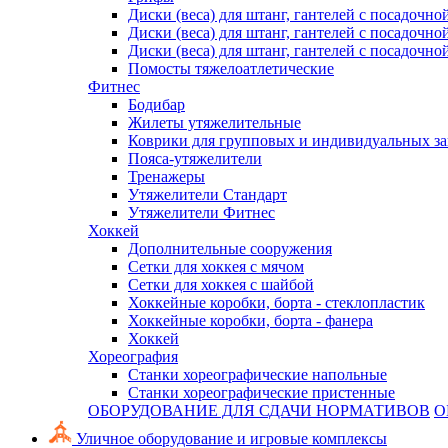
Диски (веса) для штанг, гантелей с посадочно
Диски (веса) для штанг, гантелей с посадочно
Диски (веса) для штанг, гантелей с посадочно
Помосты тяжелоатлетические
Фитнес
Бодибар
Жилеты утяжелительные
Коврики для групповых и индивидуальных з
Пояса-утяжелители
Тренажеры
Утяжелители Стандарт
Утяжелители Фитнес
Хоккей
Дополнительные сооружения
Сетки для хоккея с мячом
Сетки для хоккея с шайбой
Хоккейные коробки, борта - стеклопластик
Хоккейные коробки, борта - фанера
Хоккей
Хореография
Станки хореографические напольные
Станки хореографические пристенные
ОБОРУДОВАНИЕ ДЛЯ СДАЧИ НОРМАТИВОВ
О
Уличное оборудование и игровые комплексы