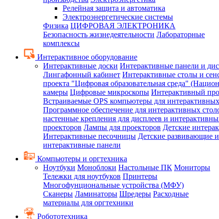
Релейная защита и автоматика
Электроэнергетические системы
Физика
ЦИФРОВАЯ ЭЛЕКТРОНИКА
Безопасность жизнедеятельности
Лабораторные
комплексы
Интерактивное оборудование
Интерактивные доски
Интерактивные панели и ди
Лингафонный кабинет
Интерактивные столы и сен
проекта "Цифровая образовательная среда" (Нацио
камеры
Цифровые микроскопы
Интерактивный про
Встраиваемые OPS компьютеры для интерактивных
Программное обеспечение для интерактивных стол
настенные крепления для дисплеев и интерактивны
проекторов
Лампы для проекторов
Детские интера
Интерактивные песочницы
Детские развивающие и
интерактивные панели
Компьютеры и оргтехника
Ноутбуки
Моноблоки
Настольные ПК
Мониторы
Тележки для ноутбуков
Принтеры
Многофунциональные устройства (МФУ)
Сканеры
Ламинаторы
Шредеры
Расходные
материалы для оргтехники
Робототехника