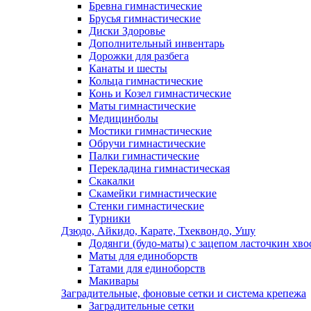
Бревна гимнастические
Брусья гимнастические
Диски Здоровье
Дополнительный инвентарь
Дорожки для разбега
Канаты и шесты
Кольца гимнастические
Конь и Козел гимнастические
Маты гимнастические
Медицинболы
Мостики гимнастические
Обручи гимнастические
Палки гимнастические
Перекладина гимнастическая
Скакалки
Скамейки гимнастические
Стенки гимнастические
Турники
Дзюдо, Айкидо, Карате, Тхеквондо, Ушу
Додянги (будо-маты) с зацепом ласточкин хво
Маты для единоборств
Татами для единоборств
Макивары
Заградительные, фоновые сетки и система крепежа
Заградительные сетки