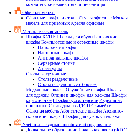
комнаты
Световые столы и песочницы
Офисная мебель
Офисные шкафы и столы
Стулья офисные
Мягкая
мебель для приемных
Кресла офисные
Металлическая мебель
Шкафы КУПЕ
Шкафы для обуви
Банковские
шкафы
Компьютерные и серверные шкафы
Напольные шкафы
Настенные шкафы
Антивандальные шкафы
Серверные стойки
Аксессуары
Столы разделочные
Столы разделочные
Столы разделочные с бортом
Модульные шкафы
Оружейные шкафы
Шкафы
для одежды
Опции к шкафам для одежды
Шкафы
картотечные
Шкафы бухгалтерские
Изделия из
проволоки
С фасадом из ЛДСП
Скамейки
Офисная мебель
Абонентские шкафы
Архивно-
складские шкафы
Шкафы для сумок
Стеллажи
Учебно-наглядные пособия и оборудование
Дошкольное образование
Начальная школа (ФГОС