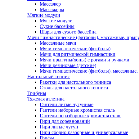
Массажер
Массажеры
Мягкие модули
Мягкие модули
Сухие бассейны
Шары для сухого бассейна
Мячи гимнастические (фитболы), массажные, прыгу
Массажные мячи
Мячи гимнастические (фитболы)
Мячи для ритмической гимнастики
Мячи прыгуны(хопы) с рогами и ручками
Мячи резиновые (детские)
Мячи гимнастические (фитболы), массажные,
Настольный теннис
Ракетки для настольного тенниса
Столы для настольного тенниса
Трибуны
Тяжелая атлетика
Гантели литые чугунные
Гантели наборные хромистая сталь
Гантели неразборные хромистая сталь
Гири для соревнований
Гири литые чугун
Гири сборно-разборные и универсальные
Грифы