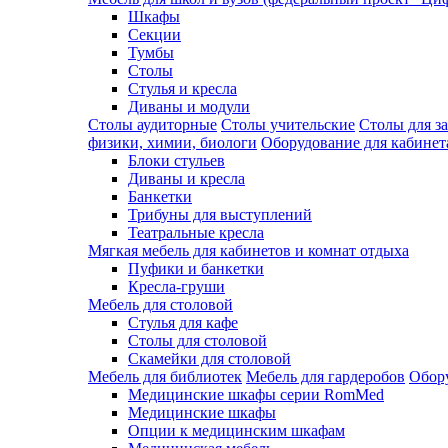
Шкафы
Секции
Тумбы
Столы
Стулья и кресла
Диваны и модули
Столы аудиторные
Столы учительские
Столы для з
физики, химии, биологи
Оборудование для кабинета
Блоки стульев
Диваны и кресла
Банкетки
Трибуны для выступлений
Театральные кресла
Мягкая мебель для кабинетов и комнат отдыха
Пуфики и банкетки
Кресла-груши
Мебель для столовой
Cтулья для кафе
Cтолы для столовой
Скамейки для столовой
Мебель для библиотек
Мебель для гардеробов
Обору
Медицинские шкафы серии RomMed
Медицинские шкафы
Опции к медицинским шкафам