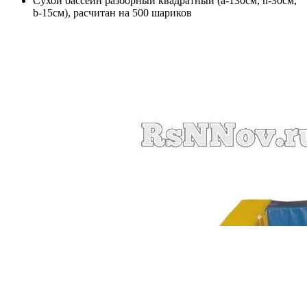
Сухой бассейн разборный квадратный (a-130см, h-30см,
b-15см), расчитан на 500 шариков