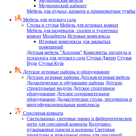
Медицинская мебель
Медицинский кабинет
Мебель для отдыха, кровати и прикроватные тумбы
Мебель для детского сада
Столы и стулья
Мебель для игровых комнат
Мебель для раздевалок, спален и туалетных
комнат
Мольберты
Игровые комплексы
Игровые комплексы для закрытых
помещений
Детская мебель "Хохлома"
Комплекты логопеда и
психолога для детского сада
Стулья Джери
Стулья
Вуди
Стулья Кузя
Детские игровые наборы и оборудование
Детские игровые наборы
Детская игровая мебель
Дидактические и обучающие наборы
Детские
строительные модули
Детское спортивное
оборудование
Детское оздоровительное
оборудование
Дидактические столы, песочницы и
многофункциональные комплексы
Сенсорная комната
Светильники, световые панно и фибероптические
нити для сенсорной комнаты
Воздушно-
пузырьковые панели и колонны
Световые
проекторы и зеркальные шары для сенсорной