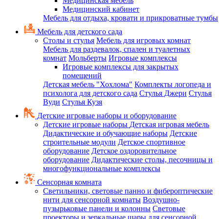
Медицинская мебель
Медицинский кабинет
Мебель для отдыха, кровати и прикроватные тумбы
Мебель для детского сада
Столы и стулья
Мебель для игровых комнат
Мебель для раздевалок, спален и туалетных
комнат
Мольберты
Игровые комплексы
Игровые комплексы для закрытых
помещений
Детская мебель "Хохлома"
Комплекты логопеда и
психолога для детского сада
Стулья Джери
Стулья
Вуди
Стулья Кузя
Детские игровые наборы и оборудование
Детские игровые наборы
Детская игровая мебель
Дидактические и обучающие наборы
Детские
строительные модули
Детское спортивное
оборудование
Детское оздоровительное
оборудование
Дидактические столы, песочницы и
многофункциональные комплексы
Сенсорная комната
Светильники, световые панно и фибероптические
нити для сенсорной комнаты
Воздушно-
пузырьковые панели и колонны
Световые
проекторы и зеркальные шары для сенсорной