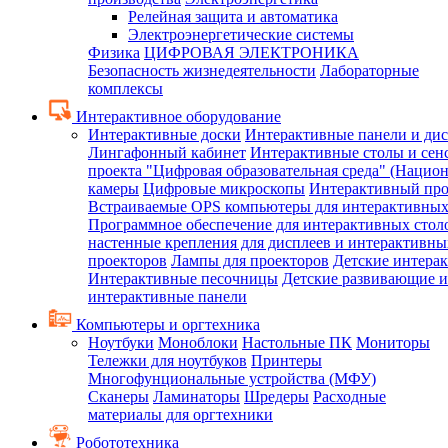
Релейная защита и автоматика
Электроэнергетические системы
Физика
ЦИФРОВАЯ ЭЛЕКТРОНИКА
Безопасность жизнедеятельности
Лабораторные
комплексы
Интерактивное оборудование
Интерактивные доски
Интерактивные панели и ди
Лингафонный кабинет
Интерактивные столы и сен
проекта "Цифровая образовательная среда" (Нацио
камеры
Цифровые микроскопы
Интерактивный про
Встраиваемые OPS компьютеры для интерактивных
Программное обеспечение для интерактивных стол
настенные крепления для дисплеев и интерактивны
проекторов
Лампы для проекторов
Детские интера
Интерактивные песочницы
Детские развивающие и
интерактивные панели
Компьютеры и оргтехника
Ноутбуки
Моноблоки
Настольные ПК
Мониторы
Тележки для ноутбуков
Принтеры
Многофунциональные устройства (МФУ)
Сканеры
Ламинаторы
Шредеры
Расходные
материалы для оргтехники
Робототехника