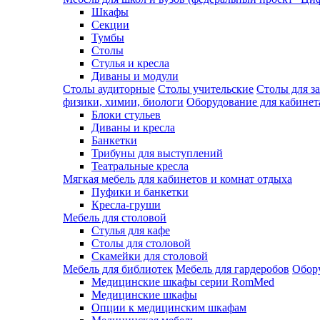
Шкафы
Секции
Тумбы
Столы
Стулья и кресла
Диваны и модули
Столы аудиторные
Столы учительские
Столы для з
физики, химии, биологи
Оборудование для кабинета
Блоки стульев
Диваны и кресла
Банкетки
Трибуны для выступлений
Театральные кресла
Мягкая мебель для кабинетов и комнат отдыха
Пуфики и банкетки
Кресла-груши
Мебель для столовой
Cтулья для кафе
Cтолы для столовой
Скамейки для столовой
Мебель для библиотек
Мебель для гардеробов
Обору
Медицинские шкафы серии RomMed
Медицинские шкафы
Опции к медицинским шкафам