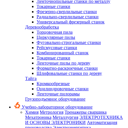
Ленточнопильные станки по металлу
Токарные станки
Фрезерно-сверлильные станки
Радиально-сверлильные станки
Универсальный фрезерный станок
Деревообработка
Торцовочная пила
Циркулярные пилы
Фуговально-строгальные станки
Рейсмусовые станки
Комбинированный станок
Токарные станки
Ленточные пилы по дереву
Форматно-раскроечные станки
Шлифовальные станки по дереву
Тайга
Кромкообрезные
Оцилиндровочные станки
Ленточные пилорамы
Грузоподъемное оборудование
Учебно-лабораторное оборудование
Химия
Метрология
Тренажеры сварщика
Мехатроника
Металлургия
ЭЛЕКТРОТЕХНИКА
И ОСНОВЫ ЭЛЕКТРОНИКИ
Автоматизация
производства
Электроэнергетика