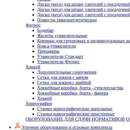
Диски (веса) для штанг, гантелей с посадочно
Диски (веса) для штанг, гантелей с посадочно
Диски (веса) для штанг, гантелей с посадочно
Помосты тяжелоатлетические
Фитнес
Бодибар
Жилеты утяжелительные
Коврики для групповых и индивидуальных з
Пояса-утяжелители
Тренажеры
Утяжелители Стандарт
Утяжелители Фитнес
Хоккей
Дополнительные сооружения
Сетки для хоккея с мячом
Сетки для хоккея с шайбой
Хоккейные коробки, борта - стеклопластик
Хоккейные коробки, борта - фанера
Хоккей
Хореография
Станки хореографические напольные
Станки хореографические пристенные
ОБОРУДОВАНИЕ ДЛЯ СДАЧИ НОРМАТИВОВ
О
Уличное оборудование и игровые комплексы