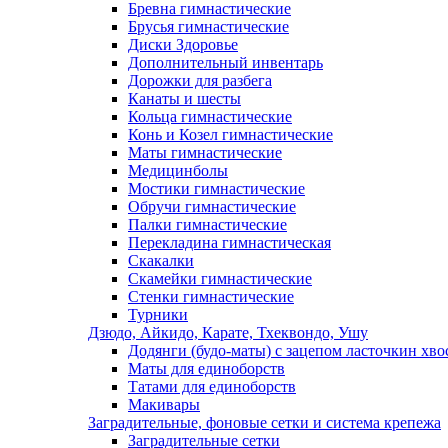
Бревна гимнастические
Брусья гимнастические
Диски Здоровье
Дополнительный инвентарь
Дорожки для разбега
Канаты и шесты
Кольца гимнастические
Конь и Козел гимнастические
Маты гимнастические
Медицинболы
Мостики гимнастические
Обручи гимнастические
Палки гимнастические
Перекладина гимнастическая
Скакалки
Скамейки гимнастические
Стенки гимнастические
Турники
Дзюдо, Айкидо, Карате, Тхеквондо, Ушу
Додянги (будо-маты) с зацепом ласточкин хво
Маты для единоборств
Татами для единоборств
Макивары
Заградительные, фоновые сетки и система крепежа
Заградительные сетки