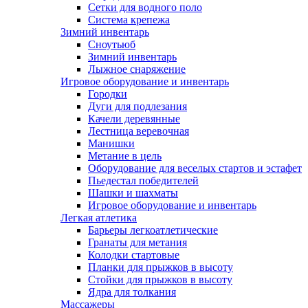
Сетки для водного поло
Система крепежа
Зимний инвентарь
Сноутьюб
Зимний инвентарь
Лыжное снаряжение
Игровое оборудование и инвентарь
Городки
Дуги для подлезания
Качели деревянные
Лестница веревочная
Манишки
Метание в цель
Оборудование для веселых стартов и эстафет
Пьедестал победителей
Шашки и шахматы
Игровое оборудование и инвентарь
Легкая атлетика
Барьеры легкоатлетические
Гранаты для метания
Колодки стартовые
Планки для прыжков в высоту
Стойки для прыжков в высоту
Ядра для толкания
Массажеры