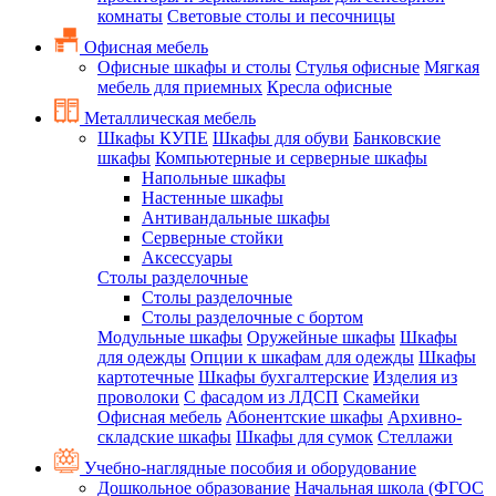
комнаты
Световые столы и песочницы
Офисная мебель
Офисные шкафы и столы
Стулья офисные
Мягкая
мебель для приемных
Кресла офисные
Металлическая мебель
Шкафы КУПЕ
Шкафы для обуви
Банковские
шкафы
Компьютерные и серверные шкафы
Напольные шкафы
Настенные шкафы
Антивандальные шкафы
Серверные стойки
Аксессуары
Столы разделочные
Столы разделочные
Столы разделочные с бортом
Модульные шкафы
Оружейные шкафы
Шкафы
для одежды
Опции к шкафам для одежды
Шкафы
картотечные
Шкафы бухгалтерские
Изделия из
проволоки
С фасадом из ЛДСП
Скамейки
Офисная мебель
Абонентские шкафы
Архивно-
складские шкафы
Шкафы для сумок
Стеллажи
Учебно-наглядные пособия и оборудование
Дошкольное образование
Начальная школа (ФГОС