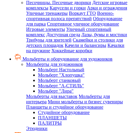
Песочницы. Песочные дворики
Детские игровые
комплексы
Карусели и горки
Арки и ограждения
Уличные тренажеры
Воркаут ГТО
Военно-
спортивная полоса препятствий
Оборудование
для парка
Спортивное уличное оборудование
Игровые элементы
Уличный спортивный
комплекс
Доступная среда
Лазы, бумы и мостики
Трибуны для зрителей
Скамейки и столики для
детских площадок
Качели и балансиры
Качалки
на пружине
Хоккейные коробки
Мольберты и оборудование для художников
Мольберты для художников
Мольберт Настольный
Мольберт "Хлопушка"
Мольберт станковый
Мольберт "А-СТИЛЬ"
Мольберт "Лира"
Мольберты для выставок
Мольберты для
интерьера
Мини мольберты и бизнес сувениры
Планшеты и студийное оборудование
Студийное оборудование
ПЛАНШЕТЫ
ПАЛИТРЫ
Этюдники