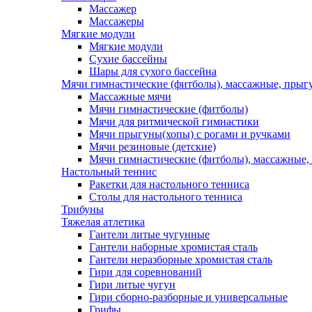
Массажер
Массажеры
Мягкие модули
Мягкие модули
Сухие бассейны
Шары для сухого бассейна
Мячи гимнастические (фитболы), массажные, прыгу
Массажные мячи
Мячи гимнастические (фитболы)
Мячи для ритмической гимнастики
Мячи прыгуны(хопы) с рогами и ручками
Мячи резиновые (детские)
Мячи гимнастические (фитболы), массажные,
Настольный теннис
Ракетки для настольного тенниса
Столы для настольного тенниса
Трибуны
Тяжелая атлетика
Гантели литые чугунные
Гантели наборные хромистая сталь
Гантели неразборные хромистая сталь
Гири для соревнований
Гири литые чугун
Гири сборно-разборные и универсальные
Грифы