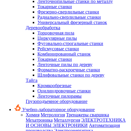
Ленточнопильные станки по металлу
Токарные станки
Фрезерно-сверлильные станки
Радиально-сверлильные станки
Универсальный фрезерный станок
Деревообработка
Торцовочная пила
Циркулярные пилы
Фуговально-строгальные станки
Рейсмусовые станки
Комбинированный станок
Токарные станки
Ленточные пилы по дереву
Форматно-раскроечные станки
Шлифовальные станки по дереву
Тайга
Кромкообрезные
Оцилиндровочные станки
Ленточные пилорамы
Грузоподъемное оборудование
Учебно-лабораторное оборудование
Химия
Метрология
Тренажеры сварщика
Мехатроника
Металлургия
ЭЛЕКТРОТЕХНИКА
И ОСНОВЫ ЭЛЕКТРОНИКИ
Автоматизация
производства
Электроэнергетика