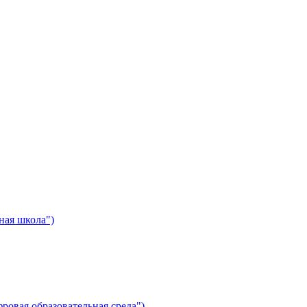
ная школа")
ровая образовательная среда")