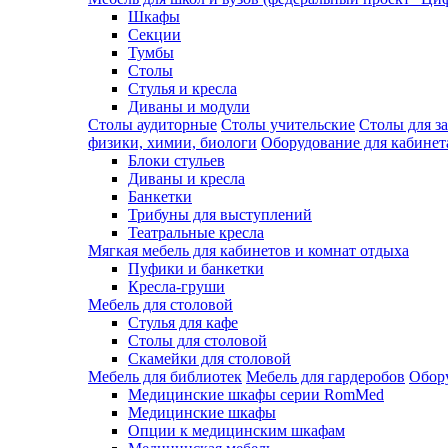
Шкафы
Секции
Тумбы
Столы
Стулья и кресла
Диваны и модули
Столы аудиторные
Столы учительские
Столы для з
физики, химии, биологи
Оборудование для кабинета
Блоки стульев
Диваны и кресла
Банкетки
Трибуны для выступлений
Театральные кресла
Мягкая мебель для кабинетов и комнат отдыха
Пуфики и банкетки
Кресла-груши
Мебель для столовой
Cтулья для кафе
Cтолы для столовой
Скамейки для столовой
Мебель для библиотек
Мебель для гардеробов
Обору
Медицинские шкафы серии RomMed
Медицинские шкафы
Опции к медицинским шкафам