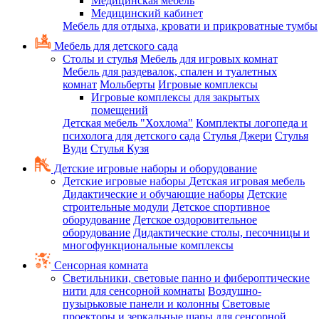
Медицинская мебель
Медицинский кабинет
Мебель для отдыха, кровати и прикроватные тумбы
Мебель для детского сада
Столы и стулья
Мебель для игровых комнат
Мебель для раздевалок, спален и туалетных
комнат
Мольберты
Игровые комплексы
Игровые комплексы для закрытых
помещений
Детская мебель "Хохлома"
Комплекты логопеда и
психолога для детского сада
Стулья Джери
Стулья
Вуди
Стулья Кузя
Детские игровые наборы и оборудование
Детские игровые наборы
Детская игровая мебель
Дидактические и обучающие наборы
Детские
строительные модули
Детское спортивное
оборудование
Детское оздоровительное
оборудование
Дидактические столы, песочницы и
многофункциональные комплексы
Сенсорная комната
Светильники, световые панно и фибероптические
нити для сенсорной комнаты
Воздушно-
пузырьковые панели и колонны
Световые
проекторы и зеркальные шары для сенсорной