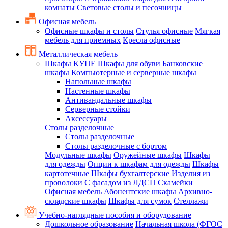
комнаты
Световые столы и песочницы
Офисная мебель
Офисные шкафы и столы
Стулья офисные
Мягкая
мебель для приемных
Кресла офисные
Металлическая мебель
Шкафы КУПЕ
Шкафы для обуви
Банковские
шкафы
Компьютерные и серверные шкафы
Напольные шкафы
Настенные шкафы
Антивандальные шкафы
Серверные стойки
Аксессуары
Столы разделочные
Столы разделочные
Столы разделочные с бортом
Модульные шкафы
Оружейные шкафы
Шкафы
для одежды
Опции к шкафам для одежды
Шкафы
картотечные
Шкафы бухгалтерские
Изделия из
проволоки
С фасадом из ЛДСП
Скамейки
Офисная мебель
Абонентские шкафы
Архивно-
складские шкафы
Шкафы для сумок
Стеллажи
Учебно-наглядные пособия и оборудование
Дошкольное образование
Начальная школа (ФГОС