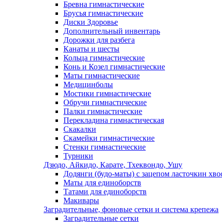
Бревна гимнастические
Брусья гимнастические
Диски Здоровье
Дополнительный инвентарь
Дорожки для разбега
Канаты и шесты
Кольца гимнастические
Конь и Козел гимнастические
Маты гимнастические
Медицинболы
Мостики гимнастические
Обручи гимнастические
Палки гимнастические
Перекладина гимнастическая
Скакалки
Скамейки гимнастические
Стенки гимнастические
Турники
Дзюдо, Айкидо, Карате, Тхеквондо, Ушу
Додянги (будо-маты) с зацепом ласточкин хво
Маты для единоборств
Татами для единоборств
Макивары
Заградительные, фоновые сетки и система крепежа
Заградительные сетки