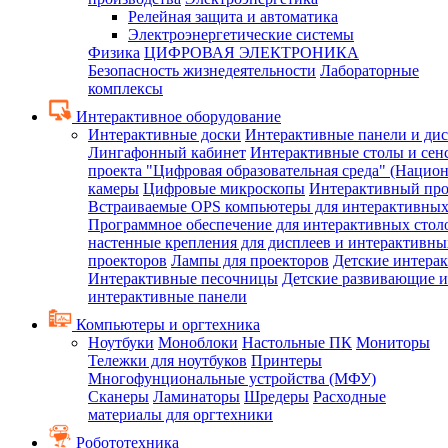
Релейная защита и автоматика
Электроэнергетические системы
Физика
ЦИФРОВАЯ ЭЛЕКТРОНИКА
Безопасность жизнедеятельности
Лабораторные
комплексы
Интерактивное оборудование
Интерактивные доски
Интерактивные панели и ди
Лингафонный кабинет
Интерактивные столы и сен
проекта "Цифровая образовательная среда" (Нацио
камеры
Цифровые микроскопы
Интерактивный про
Встраиваемые OPS компьютеры для интерактивных
Программное обеспечение для интерактивных стол
настенные крепления для дисплеев и интерактивны
проекторов
Лампы для проекторов
Детские интера
Интерактивные песочницы
Детские развивающие и
интерактивные панели
Компьютеры и оргтехника
Ноутбуки
Моноблоки
Настольные ПК
Мониторы
Тележки для ноутбуков
Принтеры
Многофунциональные устройства (МФУ)
Сканеры
Ламинаторы
Шредеры
Расходные
материалы для оргтехники
Робототехника