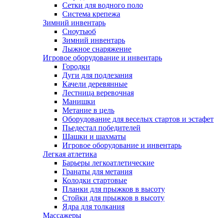
Сетки для водного поло
Система крепежа
Зимний инвентарь
Сноутьюб
Зимний инвентарь
Лыжное снаряжение
Игровое оборудование и инвентарь
Городки
Дуги для подлезания
Качели деревянные
Лестница веревочная
Манишки
Метание в цель
Оборудование для веселых стартов и эстафет
Пьедестал победителей
Шашки и шахматы
Игровое оборудование и инвентарь
Легкая атлетика
Барьеры легкоатлетические
Гранаты для метания
Колодки стартовые
Планки для прыжков в высоту
Стойки для прыжков в высоту
Ядра для толкания
Массажеры