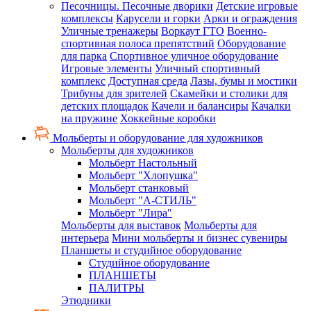
Песочницы. Песочные дворики
Детские игровые
комплексы
Карусели и горки
Арки и ограждения
Уличные тренажеры
Воркаут ГТО
Военно-
спортивная полоса препятствий
Оборудование
для парка
Спортивное уличное оборудование
Игровые элементы
Уличный спортивный
комплекс
Доступная среда
Лазы, бумы и мостики
Трибуны для зрителей
Скамейки и столики для
детских площадок
Качели и балансиры
Качалки
на пружине
Хоккейные коробки
Мольберты и оборудование для художников
Мольберты для художников
Мольберт Настольный
Мольберт "Хлопушка"
Мольберт станковый
Мольберт "А-СТИЛЬ"
Мольберт "Лира"
Мольберты для выставок
Мольберты для
интерьера
Мини мольберты и бизнес сувениры
Планшеты и студийное оборудование
Студийное оборудование
ПЛАНШЕТЫ
ПАЛИТРЫ
Этюдники