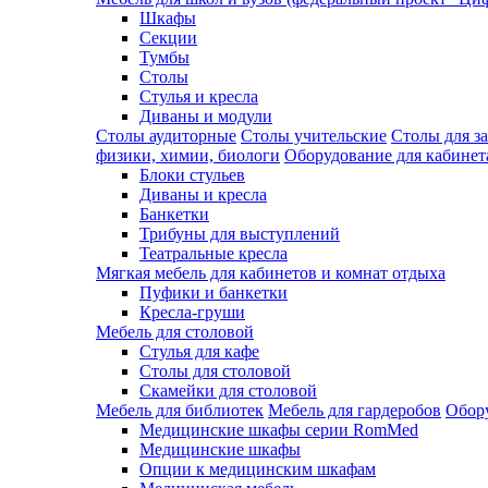
Шкафы
Секции
Тумбы
Столы
Стулья и кресла
Диваны и модули
Столы аудиторные
Столы учительские
Столы для з
физики, химии, биологи
Оборудование для кабинета
Блоки стульев
Диваны и кресла
Банкетки
Трибуны для выступлений
Театральные кресла
Мягкая мебель для кабинетов и комнат отдыха
Пуфики и банкетки
Кресла-груши
Мебель для столовой
Cтулья для кафе
Cтолы для столовой
Скамейки для столовой
Мебель для библиотек
Мебель для гардеробов
Обору
Медицинские шкафы серии RomMed
Медицинские шкафы
Опции к медицинским шкафам