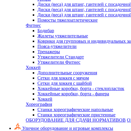
Диски (веса) для штанг, гантелей с посадочно
Диски (веса) для штанг, гантелей с посадочно
Диски (веса) для штанг, гантелей с посадочно
Помосты тяжелоатлетические
Фитнес
Бодибар
Жилеты утяжелительные
Коврики для групповых и индивидуальных з
Пояса-утяжелители
Тренажеры
Утяжелители Стандарт
Утяжелители Фитнес
Хоккей
Дополнительные сооружения
Сетки для хоккея с мячом
Сетки для хоккея с шайбой
Хоккейные коробки, борта - стеклопластик
Хоккейные коробки, борта - фанера
Хоккей
Хореография
Станки хореографические напольные
Станки хореографические пристенные
ОБОРУДОВАНИЕ ДЛЯ СДАЧИ НОРМАТИВОВ
О
Уличное оборудование и игровые комплексы