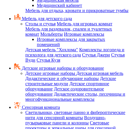
Медицинская мебель
Медицинский кабинет
Мебель для отдыха, кровати и прикроватные тумбы
Мебель для детского сада
Столы и стулья
Мебель для игровых комнат
Мебель для раздевалок, спален и туалетных
комнат
Мольберты
Игровые комплексы
Игровые комплексы для закрытых
помещений
Детская мебель "Хохлома"
Комплекты логопеда и
психолога для детского сада
Стулья Джери
Стулья
Вуди
Стулья Кузя
Детские игровые наборы и оборудование
Детские игровые наборы
Детская игровая мебель
Дидактические и обучающие наборы
Детские
строительные модули
Детское спортивное
оборудование
Детское оздоровительное
оборудование
Дидактические столы, песочницы и
многофункциональные комплексы
Сенсорная комната
Светильники, световые панно и фибероптические
нити для сенсорной комнаты
Воздушно-
пузырьковые панели и колонны
Световые
проекторы и зеркальные шары для сенсорной