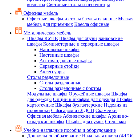
комнаты
Световые столы и песочницы
Офисная мебель
Офисные шкафы и столы
Стулья офисные
Мягкая
мебель для приемных
Кресла офисные
Металлическая мебель
Шкафы КУПЕ
Шкафы для обуви
Банковские
шкафы
Компьютерные и серверные шкафы
Напольные шкафы
Настенные шкафы
Антивандальные шкафы
Серверные стойки
Аксессуары
Столы разделочные
Столы разделочные
Столы разделочные с бортом
Модульные шкафы
Оружейные шкафы
Шкафы
для одежды
Опции к шкафам для одежды
Шкафы
картотечные
Шкафы бухгалтерские
Изделия из
проволоки
С фасадом из ЛДСП
Скамейки
Офисная мебель
Абонентские шкафы
Архивно-
складские шкафы
Шкафы для сумок
Стеллажи
Учебно-наглядные пособия и оборудование
Дошкольное образование
Начальная школа (ФГОС