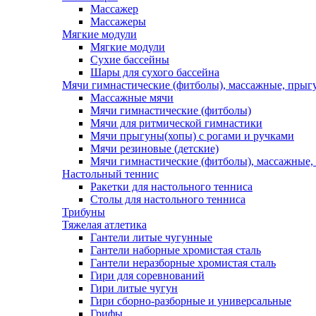
Массажер
Массажеры
Мягкие модули
Мягкие модули
Сухие бассейны
Шары для сухого бассейна
Мячи гимнастические (фитболы), массажные, прыгу
Массажные мячи
Мячи гимнастические (фитболы)
Мячи для ритмической гимнастики
Мячи прыгуны(хопы) с рогами и ручками
Мячи резиновые (детские)
Мячи гимнастические (фитболы), массажные,
Настольный теннис
Ракетки для настольного тенниса
Столы для настольного тенниса
Трибуны
Тяжелая атлетика
Гантели литые чугунные
Гантели наборные хромистая сталь
Гантели неразборные хромистая сталь
Гири для соревнований
Гири литые чугун
Гири сборно-разборные и универсальные
Грифы