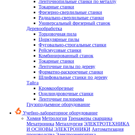
Ленточнопильные станки по металлу
Токарные станки
Фрезерно-сверлильные станки
Радиально-сверлильные станки
Универсальный фрезерный станок
Деревообработка
Торцовочная пила
Циркулярные пилы
Фуговально-строгальные станки
Рейсмусовые станки
Комбинированный станок
Токарные станки
Ленточные пилы по дереву
Форматно-раскроечные станки
Шлифовальные станки по дереву
Тайга
Кромкообрезные
Оцилиндровочные станки
Ленточные пилорамы
Грузоподъемное оборудование
Учебно-лабораторное оборудование
Химия
Метрология
Тренажеры сварщика
Мехатроника
Металлургия
ЭЛЕКТРОТЕХНИКА
И ОСНОВЫ ЭЛЕКТРОНИКИ
Автоматизация
производства
Электроэнергетика