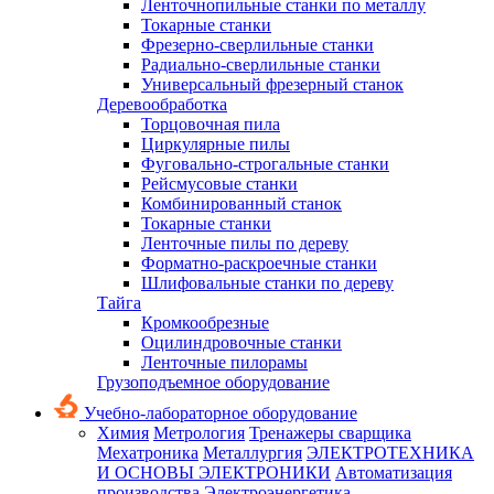
Ленточнопильные станки по металлу
Токарные станки
Фрезерно-сверлильные станки
Радиально-сверлильные станки
Универсальный фрезерный станок
Деревообработка
Торцовочная пила
Циркулярные пилы
Фуговально-строгальные станки
Рейсмусовые станки
Комбинированный станок
Токарные станки
Ленточные пилы по дереву
Форматно-раскроечные станки
Шлифовальные станки по дереву
Тайга
Кромкообрезные
Оцилиндровочные станки
Ленточные пилорамы
Грузоподъемное оборудование
Учебно-лабораторное оборудование
Химия
Метрология
Тренажеры сварщика
Мехатроника
Металлургия
ЭЛЕКТРОТЕХНИКА
И ОСНОВЫ ЭЛЕКТРОНИКИ
Автоматизация
производства
Электроэнергетика