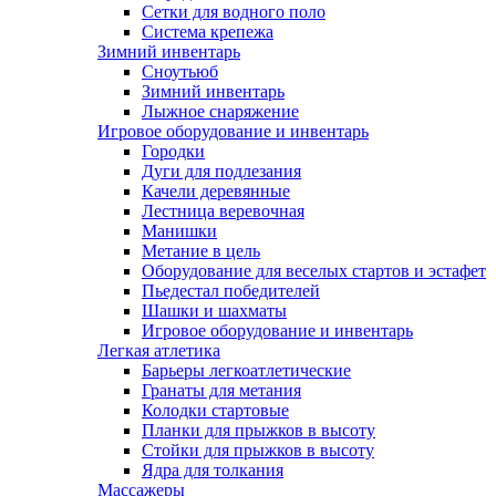
Сетки для водного поло
Система крепежа
Зимний инвентарь
Сноутьюб
Зимний инвентарь
Лыжное снаряжение
Игровое оборудование и инвентарь
Городки
Дуги для подлезания
Качели деревянные
Лестница веревочная
Манишки
Метание в цель
Оборудование для веселых стартов и эстафет
Пьедестал победителей
Шашки и шахматы
Игровое оборудование и инвентарь
Легкая атлетика
Барьеры легкоатлетические
Гранаты для метания
Колодки стартовые
Планки для прыжков в высоту
Стойки для прыжков в высоту
Ядра для толкания
Массажеры