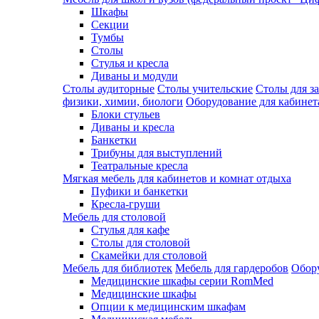
Шкафы
Секции
Тумбы
Столы
Стулья и кресла
Диваны и модули
Столы аудиторные
Столы учительские
Столы для з
физики, химии, биологи
Оборудование для кабинета
Блоки стульев
Диваны и кресла
Банкетки
Трибуны для выступлений
Театральные кресла
Мягкая мебель для кабинетов и комнат отдыха
Пуфики и банкетки
Кресла-груши
Мебель для столовой
Cтулья для кафе
Cтолы для столовой
Скамейки для столовой
Мебель для библиотек
Мебель для гардеробов
Обору
Медицинские шкафы серии RomMed
Медицинские шкафы
Опции к медицинским шкафам