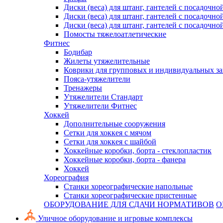
Диски (веса) для штанг, гантелей с посадочно
Диски (веса) для штанг, гантелей с посадочно
Диски (веса) для штанг, гантелей с посадочно
Помосты тяжелоатлетические
Фитнес
Бодибар
Жилеты утяжелительные
Коврики для групповых и индивидуальных з
Пояса-утяжелители
Тренажеры
Утяжелители Стандарт
Утяжелители Фитнес
Хоккей
Дополнительные сооружения
Сетки для хоккея с мячом
Сетки для хоккея с шайбой
Хоккейные коробки, борта - стеклопластик
Хоккейные коробки, борта - фанера
Хоккей
Хореография
Станки хореографические напольные
Станки хореографические пристенные
ОБОРУДОВАНИЕ ДЛЯ СДАЧИ НОРМАТИВОВ
О
Уличное оборудование и игровые комплексы