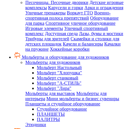
Песочницы. Песочные дворики
Детские игровые
комплексы
Карусели и горки
Арки и ограждения
Уличные тренажеры
Воркаут ГТО
Военно-
спортивная полоса препятствий
Оборудование
для парка
Спортивное уличное оборудование
Игровые элементы
Уличный спортивный
комплекс
Доступная среда
Лазы, бумы и мостики
Трибуны для зрителей
Скамейки и столики для
детских площадок
Качели и балансиры
Качалки
на пружине
Хоккейные коробки
Мольберты и оборудование для художников
Мольберты для художников
Мольберт Настольный
Мольберт "Хлопушка"
Мольберт станковый
Мольберт "А-СТИЛЬ"
Мольберт "Лира"
Мольберты для выставок
Мольберты для
интерьера
Мини мольберты и бизнес сувениры
Планшеты и студийное оборудование
Студийное оборудование
ПЛАНШЕТЫ
ПАЛИТРЫ
Этюдники