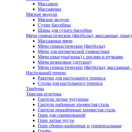
Массажер
Массажеры
Мягкие модули
Мягкие модули
Сухие бассейны
Шары для сухого бассейна
Мячи гимнастические (фитболы), массажные, прыгу
Массажные мячи
Мячи гимнастические (фитболы)
Мячи для ритмической гимнастики
Мячи прыгуны(хопы) с рогами и ручками
Мячи резиновые (детские)
Мячи гимнастические (фитболы), массажные,
Настольный теннис
Ракетки для настольного тенниса
Столы для настольного тенниса
Трибуны
Тяжелая атлетика
Гантели литые чугунные
Гантели наборные хромистая сталь
Гантели неразборные хромистая сталь
Гири для соревнований
Гири литые чугун
Гири сборно-разборные и универсальные
Грифы