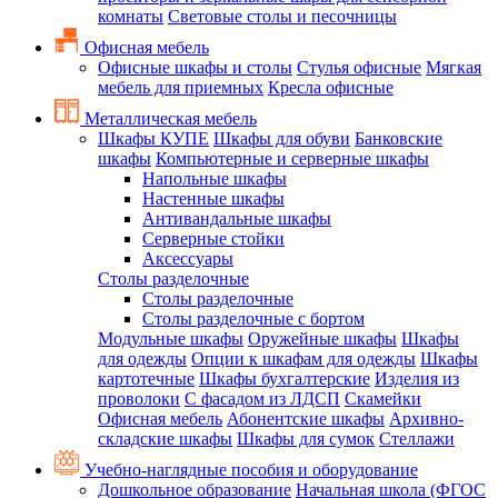
комнаты
Световые столы и песочницы
Офисная мебель
Офисные шкафы и столы
Стулья офисные
Мягкая
мебель для приемных
Кресла офисные
Металлическая мебель
Шкафы КУПЕ
Шкафы для обуви
Банковские
шкафы
Компьютерные и серверные шкафы
Напольные шкафы
Настенные шкафы
Антивандальные шкафы
Серверные стойки
Аксессуары
Столы разделочные
Столы разделочные
Столы разделочные с бортом
Модульные шкафы
Оружейные шкафы
Шкафы
для одежды
Опции к шкафам для одежды
Шкафы
картотечные
Шкафы бухгалтерские
Изделия из
проволоки
С фасадом из ЛДСП
Скамейки
Офисная мебель
Абонентские шкафы
Архивно-
складские шкафы
Шкафы для сумок
Стеллажи
Учебно-наглядные пособия и оборудование
Дошкольное образование
Начальная школа (ФГОС