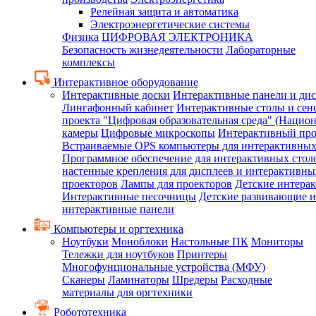
Релейная защита и автоматика
Электроэнергетические системы
Физика
ЦИФРОВАЯ ЭЛЕКТРОНИКА
Безопасность жизнедеятельности
Лабораторные
комплексы
Интерактивное оборудование
Интерактивные доски
Интерактивные панели и ди
Лингафонный кабинет
Интерактивные столы и сен
проекта "Цифровая образовательная среда" (Нацио
камеры
Цифровые микроскопы
Интерактивный про
Встраиваемые OPS компьютеры для интерактивных
Программное обеспечение для интерактивных стол
настенные крепления для дисплеев и интерактивны
проекторов
Лампы для проекторов
Детские интера
Интерактивные песочницы
Детские развивающие и
интерактивные панели
Компьютеры и оргтехника
Ноутбуки
Моноблоки
Настольные ПК
Мониторы
Тележки для ноутбуков
Принтеры
Многофунциональные устройства (МФУ)
Сканеры
Ламинаторы
Шредеры
Расходные
материалы для оргтехники
Робототехника