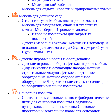
Медицинская мебель
Медицинский кабинет
Мебель для отдыха, кровати и прикроватные тумбы
Мебель для детского сада
Столы и стулья
Мебель для игровых комнат
Мебель для раздевалок, спален и туалетных
комнат
Мольберты
Игровые комплексы
Игровые комплексы для закрытых
помещений
Детская мебель "Хохлома"
Комплекты логопеда и
психолога для детского сада
Стулья Джери
Стулья
Вуди
Стулья Кузя
Детские игровые наборы и оборудование
Детские игровые наборы
Детская игровая мебель
Дидактические и обучающие наборы
Детские
строительные модули
Детское спортивное
оборудование
Детское оздоровительное
оборудование
Дидактические столы, песочницы и
многофункциональные комплексы
Сенсорная комната
Светильники, световые панно и фибероптические
нити для сенсорной комнаты
Воздушно-
пузырьковые панели и колонны
Световые
проекторы и зеркальные шары для сенсорной