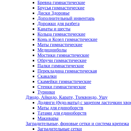
Бревна гимнастические
Брусья гимнастические
Диски Здоровье
Дополнительный инвентарь
Дорожки для разбега
Канаты и шесты
Кольца гимнастические
Конь и Козел гимнастические
Маты гимнастические
Медицинболы
Мостики гимнастические
Обручи гимнастические
Палки гимнастические
Перекладина гимнастическая
Скакалки
Скамейки гимнастические
Стенки гимнастические
Турники
Дзюдо, Айкидо, Карате, Тхеквондо, Ушу
Додянги (будо-маты) с зацепом ласточкин хво
Маты для единоборств
Татами для единоборств
Макивары
Заградительные, фоновые сетки и система крепежа
Заградительные сетки