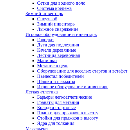
Сетки для водного поло
Система крепежа
Зимний инвентарь
Сноутьюб
Зимний инвентарь
Лыжное снаряжение
Игровое оборудование и инвентарь
Городки
Дуги для подлезания
Качели деревянные
Лестница веревочная
Манишки
Метание в цель
Оборудование для веселых стартов и эстафет
Пьедестал победителей
Шашки и шахматы
Игровое оборудование и инвентарь
Легкая атлетика
Барьеры легкоатлетические
Гранаты для метания
Колодки стартовые
Планки для прыжков в высоту
Стойки для прыжков в высоту
Ядра для толкания
Массажеры