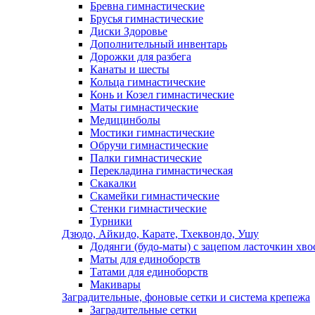
Бревна гимнастические
Брусья гимнастические
Диски Здоровье
Дополнительный инвентарь
Дорожки для разбега
Канаты и шесты
Кольца гимнастические
Конь и Козел гимнастические
Маты гимнастические
Медицинболы
Мостики гимнастические
Обручи гимнастические
Палки гимнастические
Перекладина гимнастическая
Скакалки
Скамейки гимнастические
Стенки гимнастические
Турники
Дзюдо, Айкидо, Карате, Тхеквондо, Ушу
Додянги (будо-маты) с зацепом ласточкин хво
Маты для единоборств
Татами для единоборств
Макивары
Заградительные, фоновые сетки и система крепежа
Заградительные сетки