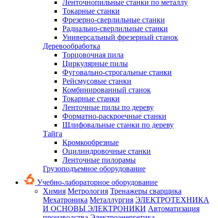
Ленточнопильные станки по металлу
Токарные станки
Фрезерно-сверлильные станки
Радиально-сверлильные станки
Универсальный фрезерный станок
Деревообработка
Торцовочная пила
Циркулярные пилы
Фуговально-строгальные станки
Рейсмусовые станки
Комбинированный станок
Токарные станки
Ленточные пилы по дереву
Форматно-раскроечные станки
Шлифовальные станки по дереву
Тайга
Кромкообрезные
Оцилиндровочные станки
Ленточные пилорамы
Грузоподъемное оборудование
Учебно-лабораторное оборудование
Химия
Метрология
Тренажеры сварщика
Мехатроника
Металлургия
ЭЛЕКТРОТЕХНИКА
И ОСНОВЫ ЭЛЕКТРОНИКИ
Автоматизация
производства
Электроэнергетика