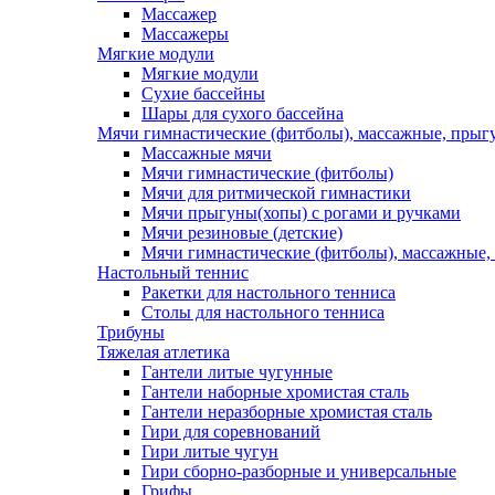
Массажер
Массажеры
Мягкие модули
Мягкие модули
Сухие бассейны
Шары для сухого бассейна
Мячи гимнастические (фитболы), массажные, прыгу
Массажные мячи
Мячи гимнастические (фитболы)
Мячи для ритмической гимнастики
Мячи прыгуны(хопы) с рогами и ручками
Мячи резиновые (детские)
Мячи гимнастические (фитболы), массажные,
Настольный теннис
Ракетки для настольного тенниса
Столы для настольного тенниса
Трибуны
Тяжелая атлетика
Гантели литые чугунные
Гантели наборные хромистая сталь
Гантели неразборные хромистая сталь
Гири для соревнований
Гири литые чугун
Гири сборно-разборные и универсальные
Грифы