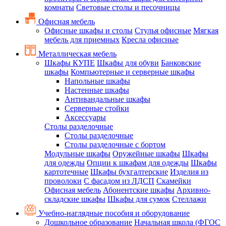
комнаты
Световые столы и песочницы
Офисная мебель
Офисные шкафы и столы
Стулья офисные
Мягкая
мебель для приемных
Кресла офисные
Металлическая мебель
Шкафы КУПЕ
Шкафы для обуви
Банковские
шкафы
Компьютерные и серверные шкафы
Напольные шкафы
Настенные шкафы
Антивандальные шкафы
Серверные стойки
Аксессуары
Столы разделочные
Столы разделочные
Столы разделочные с бортом
Модульные шкафы
Оружейные шкафы
Шкафы
для одежды
Опции к шкафам для одежды
Шкафы
картотечные
Шкафы бухгалтерские
Изделия из
проволоки
С фасадом из ЛДСП
Скамейки
Офисная мебель
Абонентские шкафы
Архивно-
складские шкафы
Шкафы для сумок
Стеллажи
Учебно-наглядные пособия и оборудование
Дошкольное образование
Начальная школа (ФГОС