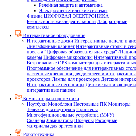
Релейная защита и автоматика
Электроэнергетические системы
Физика
ЦИФРОВАЯ ЭЛЕКТРОНИКА
Безопасность жизнедеятельности
Лабораторные
комплексы
Интерактивное оборудование
Интерактивные доски
Интерактивные панели и ди
Лингафонный кабинет
Интерактивные столы и сен
проекта "Цифровая образовательная среда" (Нацио
камеры
Цифровые микроскопы
Интерактивный про
Встраиваемые OPS компьютеры для интерактивных
Программное обеспечение для интерактивных стол
настенные крепления для дисплеев и интерактивны
проекторов
Лампы для проекторов
Детские интера
Интерактивные песочницы
Детские развивающие и
интерактивные панели
Компьютеры и оргтехника
Ноутбуки
Моноблоки
Настольные ПК
Мониторы
Тележки для ноутбуков
Принтеры
Многофунциональные устройства (МФУ)
Сканеры
Ламинаторы
Шредеры
Расходные
материалы для оргтехники
Робототехника