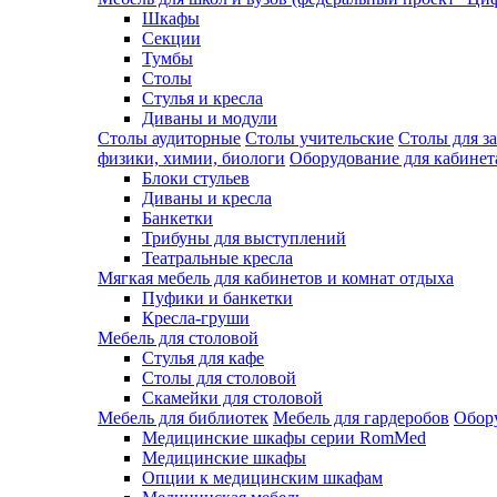
Шкафы
Секции
Тумбы
Столы
Стулья и кресла
Диваны и модули
Столы аудиторные
Столы учительские
Столы для з
физики, химии, биологи
Оборудование для кабинета
Блоки стульев
Диваны и кресла
Банкетки
Трибуны для выступлений
Театральные кресла
Мягкая мебель для кабинетов и комнат отдыха
Пуфики и банкетки
Кресла-груши
Мебель для столовой
Cтулья для кафе
Cтолы для столовой
Скамейки для столовой
Мебель для библиотек
Мебель для гардеробов
Обору
Медицинские шкафы серии RomMed
Медицинские шкафы
Опции к медицинским шкафам