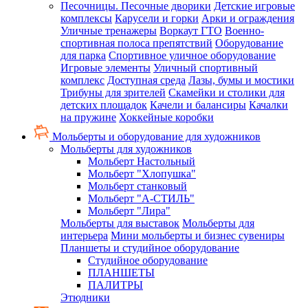
Песочницы. Песочные дворики
Детские игровые
комплексы
Карусели и горки
Арки и ограждения
Уличные тренажеры
Воркаут ГТО
Военно-
спортивная полоса препятствий
Оборудование
для парка
Спортивное уличное оборудование
Игровые элементы
Уличный спортивный
комплекс
Доступная среда
Лазы, бумы и мостики
Трибуны для зрителей
Скамейки и столики для
детских площадок
Качели и балансиры
Качалки
на пружине
Хоккейные коробки
Мольберты и оборудование для художников
Мольберты для художников
Мольберт Настольный
Мольберт "Хлопушка"
Мольберт станковый
Мольберт "А-СТИЛЬ"
Мольберт "Лира"
Мольберты для выставок
Мольберты для
интерьера
Мини мольберты и бизнес сувениры
Планшеты и студийное оборудование
Студийное оборудование
ПЛАНШЕТЫ
ПАЛИТРЫ
Этюдники