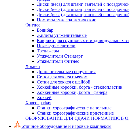
Диски (веса) для штанг, гантелей с посадочно
Диски (веса) для штанг, гантелей с посадочно
Диски (веса) для штанг, гантелей с посадочно
Помосты тяжелоатлетические
Фитнес
Бодибар
Жилеты утяжелительные
Коврики для групповых и индивидуальных з
Пояса-утяжелители
Тренажеры
Утяжелители Стандарт
Утяжелители Фитнес
Хоккей
Дополнительные сооружения
Сетки для хоккея с мячом
Сетки для хоккея с шайбой
Хоккейные коробки, борта - стеклопластик
Хоккейные коробки, борта - фанера
Хоккей
Хореография
Станки хореографические напольные
Станки хореографические пристенные
ОБОРУДОВАНИЕ ДЛЯ СДАЧИ НОРМАТИВОВ
О
Уличное оборудование и игровые комплексы