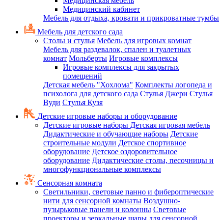
Медицинская мебель
Медицинский кабинет
Мебель для отдыха, кровати и прикроватные тумбы
Мебель для детского сада
Столы и стулья
Мебель для игровых комнат
Мебель для раздевалок, спален и туалетных
комнат
Мольберты
Игровые комплексы
Игровые комплексы для закрытых
помещений
Детская мебель "Хохлома"
Комплекты логопеда и
психолога для детского сада
Стулья Джери
Стулья
Вуди
Стулья Кузя
Детские игровые наборы и оборудование
Детские игровые наборы
Детская игровая мебель
Дидактические и обучающие наборы
Детские
строительные модули
Детское спортивное
оборудование
Детское оздоровительное
оборудование
Дидактические столы, песочницы и
многофункциональные комплексы
Сенсорная комната
Светильники, световые панно и фибероптические
нити для сенсорной комнаты
Воздушно-
пузырьковые панели и колонны
Световые
проекторы и зеркальные шары для сенсорной