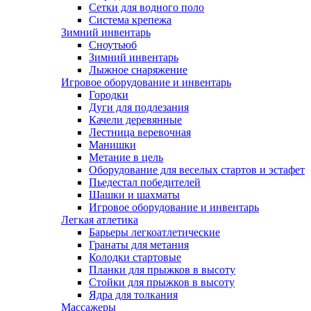
Сетки для водного поло
Система крепежа
Зимний инвентарь
Сноутьюб
Зимний инвентарь
Лыжное снаряжение
Игровое оборудование и инвентарь
Городки
Дуги для подлезания
Качели деревянные
Лестница веревочная
Манишки
Метание в цель
Оборудование для веселых стартов и эстафет
Пьедестал победителей
Шашки и шахматы
Игровое оборудование и инвентарь
Легкая атлетика
Барьеры легкоатлетические
Гранаты для метания
Колодки стартовые
Планки для прыжков в высоту
Стойки для прыжков в высоту
Ядра для толкания
Массажеры