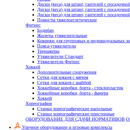
Диски (веса) для штанг, гантелей с посадочно
Диски (веса) для штанг, гантелей с посадочно
Диски (веса) для штанг, гантелей с посадочно
Помосты тяжелоатлетические
Фитнес
Бодибар
Жилеты утяжелительные
Коврики для групповых и индивидуальных з
Пояса-утяжелители
Тренажеры
Утяжелители Стандарт
Утяжелители Фитнес
Хоккей
Дополнительные сооружения
Сетки для хоккея с мячом
Сетки для хоккея с шайбой
Хоккейные коробки, борта - стеклопластик
Хоккейные коробки, борта - фанера
Хоккей
Хореография
Станки хореографические напольные
Станки хореографические пристенные
ОБОРУДОВАНИЕ ДЛЯ СДАЧИ НОРМАТИВОВ
О
Уличное оборудование и игровые комплексы