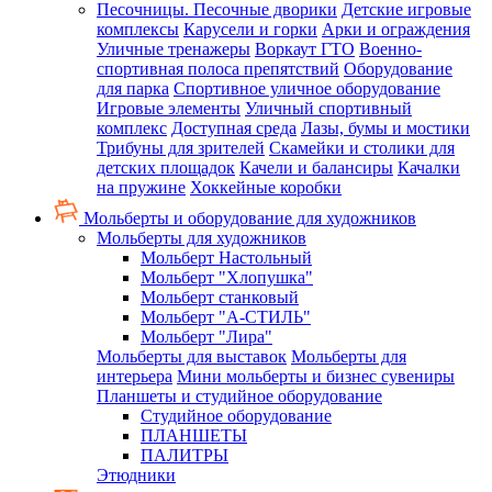
Песочницы. Песочные дворики
Детские игровые
комплексы
Карусели и горки
Арки и ограждения
Уличные тренажеры
Воркаут ГТО
Военно-
спортивная полоса препятствий
Оборудование
для парка
Спортивное уличное оборудование
Игровые элементы
Уличный спортивный
комплекс
Доступная среда
Лазы, бумы и мостики
Трибуны для зрителей
Скамейки и столики для
детских площадок
Качели и балансиры
Качалки
на пружине
Хоккейные коробки
Мольберты и оборудование для художников
Мольберты для художников
Мольберт Настольный
Мольберт "Хлопушка"
Мольберт станковый
Мольберт "А-СТИЛЬ"
Мольберт "Лира"
Мольберты для выставок
Мольберты для
интерьера
Мини мольберты и бизнес сувениры
Планшеты и студийное оборудование
Студийное оборудование
ПЛАНШЕТЫ
ПАЛИТРЫ
Этюдники