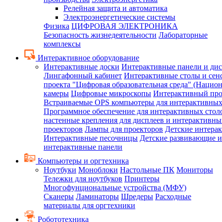
Релейная защита и автоматика
Электроэнергетические системы
Физика
ЦИФРОВАЯ ЭЛЕКТРОНИКА
Безопасность жизнедеятельности
Лабораторные
комплексы
Интерактивное оборудование
Интерактивные доски
Интерактивные панели и ди
Лингафонный кабинет
Интерактивные столы и сен
проекта "Цифровая образовательная среда" (Нацио
камеры
Цифровые микроскопы
Интерактивный про
Встраиваемые OPS компьютеры для интерактивных
Программное обеспечение для интерактивных стол
настенные крепления для дисплеев и интерактивны
проекторов
Лампы для проекторов
Детские интера
Интерактивные песочницы
Детские развивающие и
интерактивные панели
Компьютеры и оргтехника
Ноутбуки
Моноблоки
Настольные ПК
Мониторы
Тележки для ноутбуков
Принтеры
Многофунциональные устройства (МФУ)
Сканеры
Ламинаторы
Шредеры
Расходные
материалы для оргтехники
Робототехника