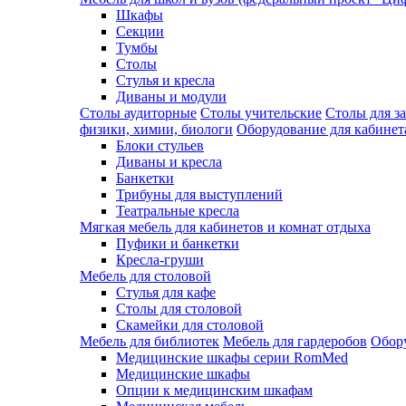
Шкафы
Секции
Тумбы
Столы
Стулья и кресла
Диваны и модули
Столы аудиторные
Столы учительские
Столы для з
физики, химии, биологи
Оборудование для кабинета
Блоки стульев
Диваны и кресла
Банкетки
Трибуны для выступлений
Театральные кресла
Мягкая мебель для кабинетов и комнат отдыха
Пуфики и банкетки
Кресла-груши
Мебель для столовой
Cтулья для кафе
Cтолы для столовой
Скамейки для столовой
Мебель для библиотек
Мебель для гардеробов
Обору
Медицинские шкафы серии RomMed
Медицинские шкафы
Опции к медицинским шкафам