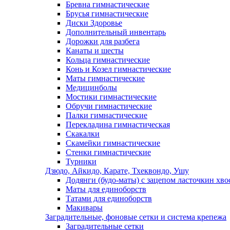
Бревна гимнастические
Брусья гимнастические
Диски Здоровье
Дополнительный инвентарь
Дорожки для разбега
Канаты и шесты
Кольца гимнастические
Конь и Козел гимнастические
Маты гимнастические
Медицинболы
Мостики гимнастические
Обручи гимнастические
Палки гимнастические
Перекладина гимнастическая
Скакалки
Скамейки гимнастические
Стенки гимнастические
Турники
Дзюдо, Айкидо, Карате, Тхеквондо, Ушу
Додянги (будо-маты) с зацепом ласточкин хво
Маты для единоборств
Татами для единоборств
Макивары
Заградительные, фоновые сетки и система крепежа
Заградительные сетки