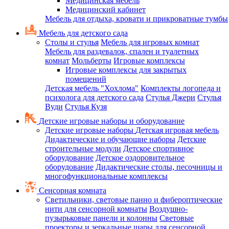
Медицинская мебель
Медицинский кабинет
Мебель для отдыха, кровати и прикроватные тумбы
Мебель для детского сада
Столы и стулья
Мебель для игровых комнат
Мебель для раздевалок, спален и туалетных
комнат
Мольберты
Игровые комплексы
Игровые комплексы для закрытых
помещений
Детская мебель "Хохлома"
Комплекты логопеда и
психолога для детского сада
Стулья Джери
Стулья
Вуди
Стулья Кузя
Детские игровые наборы и оборудование
Детские игровые наборы
Детская игровая мебель
Дидактические и обучающие наборы
Детские
строительные модули
Детское спортивное
оборудование
Детское оздоровительное
оборудование
Дидактические столы, песочницы и
многофункциональные комплексы
Сенсорная комната
Светильники, световые панно и фибероптические
нити для сенсорной комнаты
Воздушно-
пузырьковые панели и колонны
Световые
проекторы и зеркальные шары для сенсорной