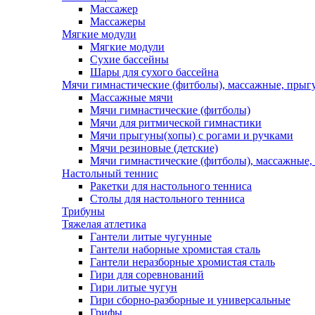
Массажер
Массажеры
Мягкие модули
Мягкие модули
Сухие бассейны
Шары для сухого бассейна
Мячи гимнастические (фитболы), массажные, прыгу
Массажные мячи
Мячи гимнастические (фитболы)
Мячи для ритмической гимнастики
Мячи прыгуны(хопы) с рогами и ручками
Мячи резиновые (детские)
Мячи гимнастические (фитболы), массажные,
Настольный теннис
Ракетки для настольного тенниса
Столы для настольного тенниса
Трибуны
Тяжелая атлетика
Гантели литые чугунные
Гантели наборные хромистая сталь
Гантели неразборные хромистая сталь
Гири для соревнований
Гири литые чугун
Гири сборно-разборные и универсальные
Грифы