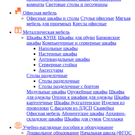
комнаты
Световые столы и песочницы
Офисная мебель
Офисные шкафы и столы
Стулья офисные
Мягкая
мебель для приемных
Кресла офисные
Металлическая мебель
Шкафы КУПЕ
Шкафы для обуви
Банковские
шкафы
Компьютерные и серверные шкафы
Напольные шкафы
Настенные шкафы
Антивандальные шкафы
Серверные стойки
Аксессуары
Столы разделочные
Столы разделочные
Столы разделочные с бортом
Модульные шкафы
Оружейные шкафы
Шкафы
для одежды
Опции к шкафам для одежды
Шкафы
картотечные
Шкафы бухгалтерские
Изделия из
проволоки
С фасадом из ЛДСП
Скамейки
Офисная мебель
Абонентские шкафы
Архивно-
складские шкафы
Шкафы для сумок
Стеллажи
Учебно-наглядные пособия и оборудование
Дошкольное образование
Начальная школа (ФГОС