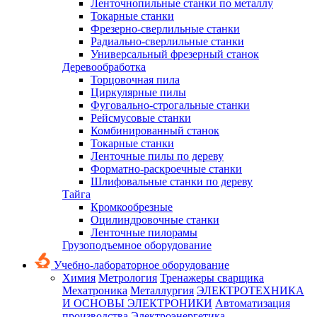
Ленточнопильные станки по металлу
Токарные станки
Фрезерно-сверлильные станки
Радиально-сверлильные станки
Универсальный фрезерный станок
Деревообработка
Торцовочная пила
Циркулярные пилы
Фуговально-строгальные станки
Рейсмусовые станки
Комбинированный станок
Токарные станки
Ленточные пилы по дереву
Форматно-раскроечные станки
Шлифовальные станки по дереву
Тайга
Кромкообрезные
Оцилиндровочные станки
Ленточные пилорамы
Грузоподъемное оборудование
Учебно-лабораторное оборудование
Химия
Метрология
Тренажеры сварщика
Мехатроника
Металлургия
ЭЛЕКТРОТЕХНИКА
И ОСНОВЫ ЭЛЕКТРОНИКИ
Автоматизация
производства
Электроэнергетика