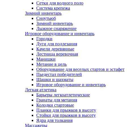
Сетки для водного поло
Система крепежа
Зимний инвентарь
Сноутьюб
Зимний инвентарь
Лыжное снаряжение
Игровое оборудование и инвентарь
Городки
Дуги для подлезания
Качели деревянные
Лестница веревочная
Манишки
Метание в цель
Оборудование для веселых стартов и эстафет
Пьедестал победителей
Шашки и шахматы
Игровое оборудование и инвентарь
Легкая атлетика
Барьеры легкоатлетические
Гранаты для метания
Колодки стартовые
Планки для прыжков в высоту
Стойки для прыжков в высоту
Ядра для толкания
Массажеры