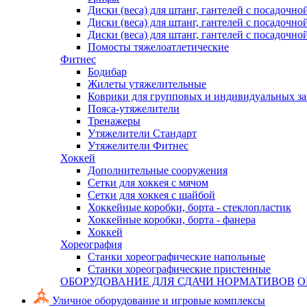
Диски (веса) для штанг, гантелей с посадочно
Диски (веса) для штанг, гантелей с посадочно
Диски (веса) для штанг, гантелей с посадочно
Помосты тяжелоатлетические
Фитнес
Бодибар
Жилеты утяжелительные
Коврики для групповых и индивидуальных з
Пояса-утяжелители
Тренажеры
Утяжелители Стандарт
Утяжелители Фитнес
Хоккей
Дополнительные сооружения
Сетки для хоккея с мячом
Сетки для хоккея с шайбой
Хоккейные коробки, борта - стеклопластик
Хоккейные коробки, борта - фанера
Хоккей
Хореография
Станки хореографические напольные
Станки хореографические пристенные
ОБОРУДОВАНИЕ ДЛЯ СДАЧИ НОРМАТИВОВ
О
Уличное оборудование и игровые комплексы