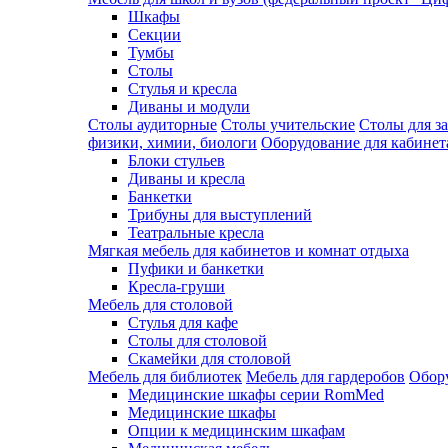
Шкафы
Секции
Тумбы
Столы
Стулья и кресла
Диваны и модули
Столы аудиторные
Столы учительские
Столы для з
физики, химии, биологи
Оборудование для кабинета
Блоки стульев
Диваны и кресла
Банкетки
Трибуны для выступлений
Театральные кресла
Мягкая мебель для кабинетов и комнат отдыха
Пуфики и банкетки
Кресла-груши
Мебель для столовой
Cтулья для кафе
Cтолы для столовой
Скамейки для столовой
Мебель для библиотек
Мебель для гардеробов
Обору
Медицинские шкафы серии RomMed
Медицинские шкафы
Опции к медицинским шкафам