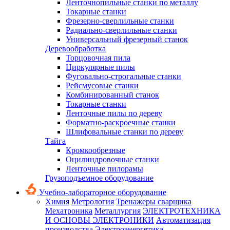
Ленточнопильные станки по металлу
Токарные станки
Фрезерно-сверлильные станки
Радиально-сверлильные станки
Универсальный фрезерный станок
Деревообработка
Торцовочная пила
Циркулярные пилы
Фуговально-строгальные станки
Рейсмусовые станки
Комбинированный станок
Токарные станки
Ленточные пилы по дереву
Форматно-раскроечные станки
Шлифовальные станки по дереву
Тайга
Кромкообрезные
Оцилиндровочные станки
Ленточные пилорамы
Грузоподъемное оборудование
Учебно-лабораторное оборудование
Химия
Метрология
Тренажеры сварщика
Мехатроника
Металлургия
ЭЛЕКТРОТЕХНИКА
И ОСНОВЫ ЭЛЕКТРОНИКИ
Автоматизация
производства
Электроэнергетика