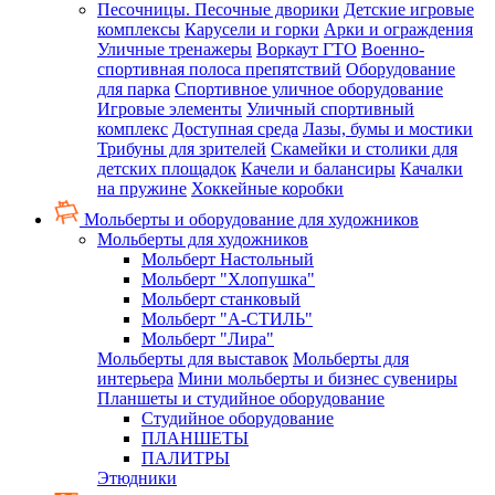
Песочницы. Песочные дворики
Детские игровые
комплексы
Карусели и горки
Арки и ограждения
Уличные тренажеры
Воркаут ГТО
Военно-
спортивная полоса препятствий
Оборудование
для парка
Спортивное уличное оборудование
Игровые элементы
Уличный спортивный
комплекс
Доступная среда
Лазы, бумы и мостики
Трибуны для зрителей
Скамейки и столики для
детских площадок
Качели и балансиры
Качалки
на пружине
Хоккейные коробки
Мольберты и оборудование для художников
Мольберты для художников
Мольберт Настольный
Мольберт "Хлопушка"
Мольберт станковый
Мольберт "А-СТИЛЬ"
Мольберт "Лира"
Мольберты для выставок
Мольберты для
интерьера
Мини мольберты и бизнес сувениры
Планшеты и студийное оборудование
Студийное оборудование
ПЛАНШЕТЫ
ПАЛИТРЫ
Этюдники