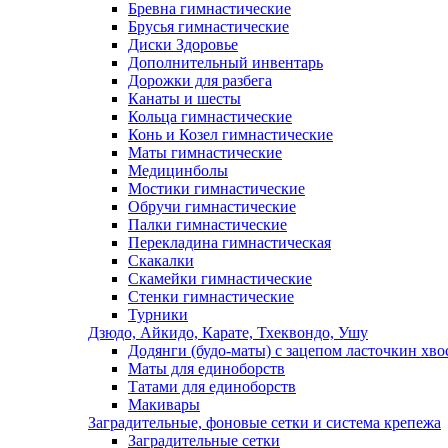
Бревна гимнастические
Брусья гимнастические
Диски Здоровье
Дополнительный инвентарь
Дорожки для разбега
Канаты и шесты
Кольца гимнастические
Конь и Козел гимнастические
Маты гимнастические
Медицинболы
Мостики гимнастические
Обручи гимнастические
Палки гимнастические
Перекладина гимнастическая
Скакалки
Скамейки гимнастические
Стенки гимнастические
Турники
Дзюдо, Айкидо, Карате, Тхеквондо, Ушу
Додянги (будо-маты) с зацепом ласточкин хво
Маты для единоборств
Татами для единоборств
Макивары
Заградительные, фоновые сетки и система крепежа
Заградительные сетки