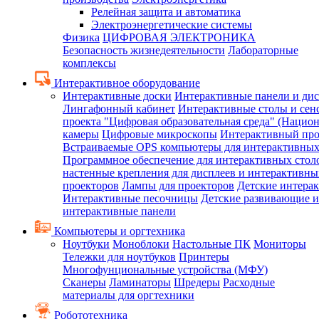
Релейная защита и автоматика
Электроэнергетические системы
Физика
ЦИФРОВАЯ ЭЛЕКТРОНИКА
Безопасность жизнедеятельности
Лабораторные
комплексы
Интерактивное оборудование
Интерактивные доски
Интерактивные панели и ди
Лингафонный кабинет
Интерактивные столы и сен
проекта "Цифровая образовательная среда" (Нацио
камеры
Цифровые микроскопы
Интерактивный про
Встраиваемые OPS компьютеры для интерактивных
Программное обеспечение для интерактивных стол
настенные крепления для дисплеев и интерактивны
проекторов
Лампы для проекторов
Детские интера
Интерактивные песочницы
Детские развивающие и
интерактивные панели
Компьютеры и оргтехника
Ноутбуки
Моноблоки
Настольные ПК
Мониторы
Тележки для ноутбуков
Принтеры
Многофунциональные устройства (МФУ)
Сканеры
Ламинаторы
Шредеры
Расходные
материалы для оргтехники
Робототехника