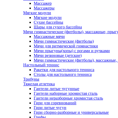
Массажер
Массажеры
Мягкие модули
Мягкие модули
Сухие бассейны
Шары для сухого бассейна
Мячи гимнастические (фитболы), массажные, прыгу
Массажные мячи
Мячи гимнастические (фитболы)
Мячи для ритмической гимнастики
Мячи прыгуны(хопы) с рогами и ручками
Мячи резиновые (детские)
Мячи гимнастические (фитболы), массажные,
Настольный теннис
Ракетки для настольного тенниса
Столы для настольного тенниса
Трибуны
Тяжелая атлетика
Гантели литые чугунные
Гантели наборные хромистая сталь
Гантели неразборные хромистая сталь
Гири для соревнований
Гири литые чугун
Гири сборно-разборные и универсальные
Грифы