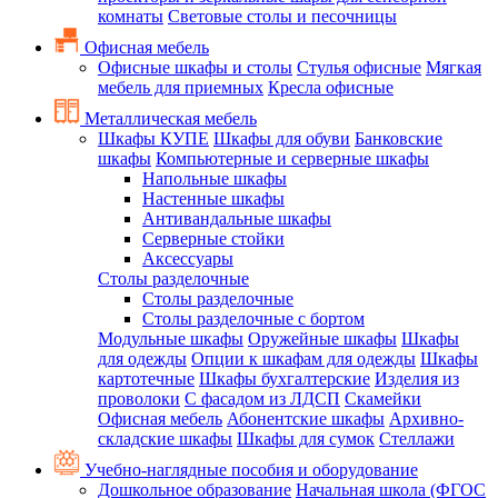
комнаты
Световые столы и песочницы
Офисная мебель
Офисные шкафы и столы
Стулья офисные
Мягкая
мебель для приемных
Кресла офисные
Металлическая мебель
Шкафы КУПЕ
Шкафы для обуви
Банковские
шкафы
Компьютерные и серверные шкафы
Напольные шкафы
Настенные шкафы
Антивандальные шкафы
Серверные стойки
Аксессуары
Столы разделочные
Столы разделочные
Столы разделочные с бортом
Модульные шкафы
Оружейные шкафы
Шкафы
для одежды
Опции к шкафам для одежды
Шкафы
картотечные
Шкафы бухгалтерские
Изделия из
проволоки
С фасадом из ЛДСП
Скамейки
Офисная мебель
Абонентские шкафы
Архивно-
складские шкафы
Шкафы для сумок
Стеллажи
Учебно-наглядные пособия и оборудование
Дошкольное образование
Начальная школа (ФГОС