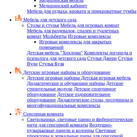
Медицинская мебель
Медицинский кабинет
Мебель для отдыха, кровати и прикроватные тумбы
Мебель для детского сада
Столы и стулья
Мебель для игровых комнат
Мебель для раздевалок, спален и туалетных
комнат
Мольберты
Игровые комплексы
Игровые комплексы для закрытых
помещений
Детская мебель "Хохлома"
Комплекты логопеда и
психолога для детского сада
Стулья Джери
Стулья
Вуди
Стулья Кузя
Детские игровые наборы и оборудование
Детские игровые наборы
Детская игровая мебель
Дидактические и обучающие наборы
Детские
строительные модули
Детское спортивное
оборудование
Детское оздоровительное
оборудование
Дидактические столы, песочницы и
многофункциональные комплексы
Сенсорная комната
Светильники, световые панно и фибероптические
нити для сенсорной комнаты
Воздушно-
пузырьковые панели и колонны
Световые
проекторы и зеркальные шары для сенсорной