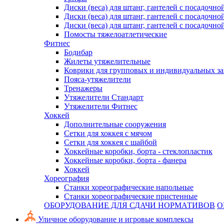
Диски (веса) для штанг, гантелей с посадочно
Диски (веса) для штанг, гантелей с посадочно
Диски (веса) для штанг, гантелей с посадочно
Помосты тяжелоатлетические
Фитнес
Бодибар
Жилеты утяжелительные
Коврики для групповых и индивидуальных з
Пояса-утяжелители
Тренажеры
Утяжелители Стандарт
Утяжелители Фитнес
Хоккей
Дополнительные сооружения
Сетки для хоккея с мячом
Сетки для хоккея с шайбой
Хоккейные коробки, борта - стеклопластик
Хоккейные коробки, борта - фанера
Хоккей
Хореография
Станки хореографические напольные
Станки хореографические пристенные
ОБОРУДОВАНИЕ ДЛЯ СДАЧИ НОРМАТИВОВ
О
Уличное оборудование и игровые комплексы