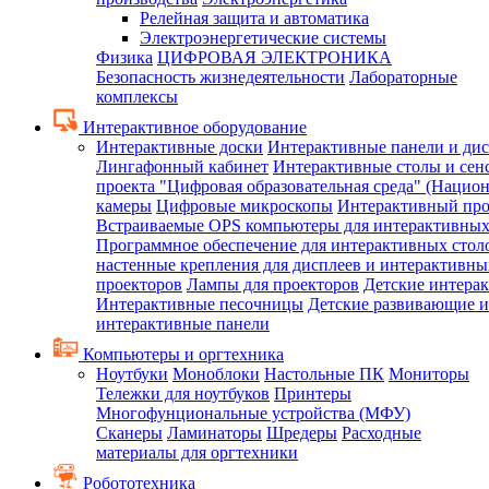
Релейная защита и автоматика
Электроэнергетические системы
Физика
ЦИФРОВАЯ ЭЛЕКТРОНИКА
Безопасность жизнедеятельности
Лабораторные
комплексы
Интерактивное оборудование
Интерактивные доски
Интерактивные панели и ди
Лингафонный кабинет
Интерактивные столы и сен
проекта "Цифровая образовательная среда" (Нацио
камеры
Цифровые микроскопы
Интерактивный про
Встраиваемые OPS компьютеры для интерактивных
Программное обеспечение для интерактивных стол
настенные крепления для дисплеев и интерактивны
проекторов
Лампы для проекторов
Детские интера
Интерактивные песочницы
Детские развивающие и
интерактивные панели
Компьютеры и оргтехника
Ноутбуки
Моноблоки
Настольные ПК
Мониторы
Тележки для ноутбуков
Принтеры
Многофунциональные устройства (МФУ)
Сканеры
Ламинаторы
Шредеры
Расходные
материалы для оргтехники
Робототехника