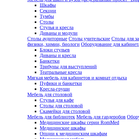
Шкафы
Секции
Тумбы
Столы
Стулья и кресла
Диваны и модули
Столы аудиторные
Столы учительские
Столы для з
физики, химии, биологи
Оборудование для кабинета
Блоки стульев
Диваны и кресла
Банкетки
Трибуны для выступлений
Театральные кресла
Мягкая мебель для кабинетов и комнат отдыха
Пуфики и банкетки
Кресла-груши
Мебель для столовой
Cтулья для кафе
Cтолы для столовой
Скамейки для столовой
Мебель для библиотек
Мебель для гардеробов
Обору
Медицинские шкафы серии RomMed
Медицинские шкафы
Опции к медицинским шкафам