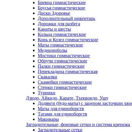
Бревна гимнастические
Брусья гимнастические
Диски Здоровье
Дополнительный инвентарь
Дорожки для разбега
Канаты и шесты
Кольца гимнастические
Конь и Козел гимнастические
Маты гимнастические
Медицинболы
Мостики гимнастические
Обручи гимнастические
Палки гимнастические
Перекладина гимнастическая
Скакалки
Скамейки гимнастические
Стенки гимнастические
Турники
Дзюдо, Айкидо, Карате, Тхеквондо, Ушу
Додянги (будо-маты) с зацепом ласточкин хво
Маты для единоборств
Татами для единоборств
Макивары
Заградительные, фоновые сетки и система крепежа
Заградительные сетки