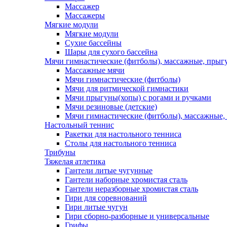
Массажер
Массажеры
Мягкие модули
Мягкие модули
Сухие бассейны
Шары для сухого бассейна
Мячи гимнастические (фитболы), массажные, прыгу
Массажные мячи
Мячи гимнастические (фитболы)
Мячи для ритмической гимнастики
Мячи прыгуны(хопы) с рогами и ручками
Мячи резиновые (детские)
Мячи гимнастические (фитболы), массажные,
Настольный теннис
Ракетки для настольного тенниса
Столы для настольного тенниса
Трибуны
Тяжелая атлетика
Гантели литые чугунные
Гантели наборные хромистая сталь
Гантели неразборные хромистая сталь
Гири для соревнований
Гири литые чугун
Гири сборно-разборные и универсальные
Грифы