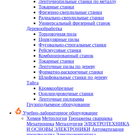
Ленточнопильные станки по металлу
Токарные станки
Фрезерно-сверлильные станки
Радиально-сверлильные станки
Универсальный фрезерный станок
Деревообработка
Торцовочная пила
Циркулярные пилы
Фуговально-строгальные станки
Рейсмусовые станки
Комбинированный станок
Токарные станки
Ленточные пилы по дереву
Форматно-раскроечные станки
Шлифовальные станки по дереву
Тайга
Кромкообрезные
Оцилиндровочные станки
Ленточные пилорамы
Грузоподъемное оборудование
Учебно-лабораторное оборудование
Химия
Метрология
Тренажеры сварщика
Мехатроника
Металлургия
ЭЛЕКТРОТЕХНИКА
И ОСНОВЫ ЭЛЕКТРОНИКИ
Автоматизация
производства
Электроэнергетика