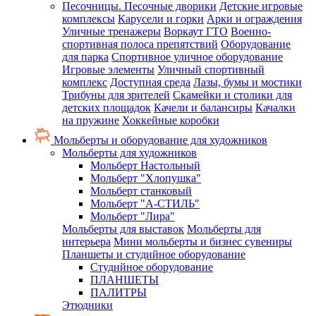
Песочницы. Песочные дворики
Детские игровые
комплексы
Карусели и горки
Арки и ограждения
Уличные тренажеры
Воркаут ГТО
Военно-
спортивная полоса препятствий
Оборудование
для парка
Спортивное уличное оборудование
Игровые элементы
Уличный спортивный
комплекс
Доступная среда
Лазы, бумы и мостики
Трибуны для зрителей
Скамейки и столики для
детских площадок
Качели и балансиры
Качалки
на пружине
Хоккейные коробки
Мольберты и оборудование для художников
Мольберты для художников
Мольберт Настольный
Мольберт "Хлопушка"
Мольберт станковый
Мольберт "А-СТИЛЬ"
Мольберт "Лира"
Мольберты для выставок
Мольберты для
интерьера
Мини мольберты и бизнес сувениры
Планшеты и студийное оборудование
Студийное оборудование
ПЛАНШЕТЫ
ПАЛИТРЫ
Этюдники