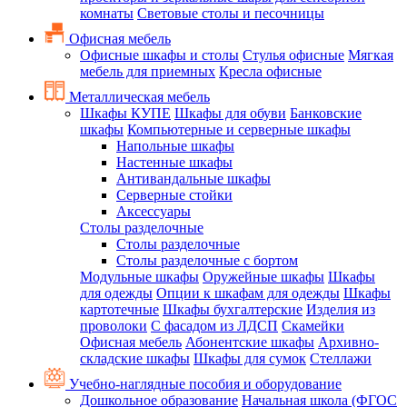
комнаты
Световые столы и песочницы
Офисная мебель
Офисные шкафы и столы
Стулья офисные
Мягкая
мебель для приемных
Кресла офисные
Металлическая мебель
Шкафы КУПЕ
Шкафы для обуви
Банковские
шкафы
Компьютерные и серверные шкафы
Напольные шкафы
Настенные шкафы
Антивандальные шкафы
Серверные стойки
Аксессуары
Столы разделочные
Столы разделочные
Столы разделочные с бортом
Модульные шкафы
Оружейные шкафы
Шкафы
для одежды
Опции к шкафам для одежды
Шкафы
картотечные
Шкафы бухгалтерские
Изделия из
проволоки
С фасадом из ЛДСП
Скамейки
Офисная мебель
Абонентские шкафы
Архивно-
складские шкафы
Шкафы для сумок
Стеллажи
Учебно-наглядные пособия и оборудование
Дошкольное образование
Начальная школа (ФГОС