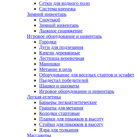
Сетки для водного поло
Система крепежа
Зимний инвентарь
Сноутьюб
Зимний инвентарь
Лыжное снаряжение
Игровое оборудование и инвентарь
Городки
Дуги для подлезания
Качели деревянные
Лестница веревочная
Манишки
Метание в цель
Оборудование для веселых стартов и эстафет
Пьедестал победителей
Шашки и шахматы
Игровое оборудование и инвентарь
Легкая атлетика
Барьеры легкоатлетические
Гранаты для метания
Колодки стартовые
Планки для прыжков в высоту
Стойки для прыжков в высоту
Ядра для толкания
Массажеры