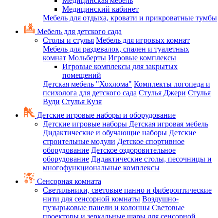
Медицинская мебель
Медицинский кабинет
Мебель для отдыха, кровати и прикроватные тумбы
Мебель для детского сада
Столы и стулья
Мебель для игровых комнат
Мебель для раздевалок, спален и туалетных
комнат
Мольберты
Игровые комплексы
Игровые комплексы для закрытых
помещений
Детская мебель "Хохлома"
Комплекты логопеда и
психолога для детского сада
Стулья Джери
Стулья
Вуди
Стулья Кузя
Детские игровые наборы и оборудование
Детские игровые наборы
Детская игровая мебель
Дидактические и обучающие наборы
Детские
строительные модули
Детское спортивное
оборудование
Детское оздоровительное
оборудование
Дидактические столы, песочницы и
многофункциональные комплексы
Сенсорная комната
Светильники, световые панно и фибероптические
нити для сенсорной комнаты
Воздушно-
пузырьковые панели и колонны
Световые
проекторы и зеркальные шары для сенсорной