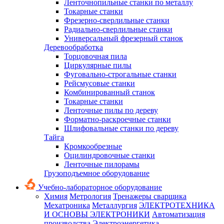
Ленточнопильные станки по металлу
Токарные станки
Фрезерно-сверлильные станки
Радиально-сверлильные станки
Универсальный фрезерный станок
Деревообработка
Торцовочная пила
Циркулярные пилы
Фуговально-строгальные станки
Рейсмусовые станки
Комбинированный станок
Токарные станки
Ленточные пилы по дереву
Форматно-раскроечные станки
Шлифовальные станки по дереву
Тайга
Кромкообрезные
Оцилиндровочные станки
Ленточные пилорамы
Грузоподъемное оборудование
Учебно-лабораторное оборудование
Химия
Метрология
Тренажеры сварщика
Мехатроника
Металлургия
ЭЛЕКТРОТЕХНИКА
И ОСНОВЫ ЭЛЕКТРОНИКИ
Автоматизация
производства
Электроэнергетика