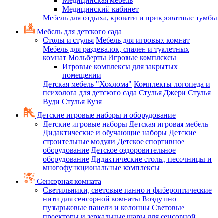
Медицинская мебель
Медицинский кабинет
Мебель для отдыха, кровати и прикроватные тумбы
Мебель для детского сада
Столы и стулья
Мебель для игровых комнат
Мебель для раздевалок, спален и туалетных
комнат
Мольберты
Игровые комплексы
Игровые комплексы для закрытых
помещений
Детская мебель "Хохлома"
Комплекты логопеда и
психолога для детского сада
Стулья Джери
Стулья
Вуди
Стулья Кузя
Детские игровые наборы и оборудование
Детские игровые наборы
Детская игровая мебель
Дидактические и обучающие наборы
Детские
строительные модули
Детское спортивное
оборудование
Детское оздоровительное
оборудование
Дидактические столы, песочницы и
многофункциональные комплексы
Сенсорная комната
Светильники, световые панно и фибероптические
нити для сенсорной комнаты
Воздушно-
пузырьковые панели и колонны
Световые
проекторы и зеркальные шары для сенсорной