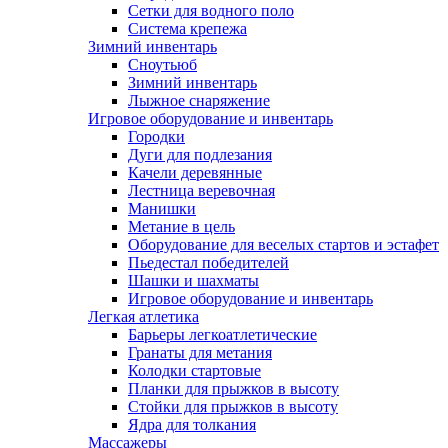
Сетки для водного поло
Система крепежа
Зимний инвентарь
Сноутьюб
Зимний инвентарь
Лыжное снаряжение
Игровое оборудование и инвентарь
Городки
Дуги для подлезания
Качели деревянные
Лестница веревочная
Манишки
Метание в цель
Оборудование для веселых стартов и эстафет
Пьедестал победителей
Шашки и шахматы
Игровое оборудование и инвентарь
Легкая атлетика
Барьеры легкоатлетические
Гранаты для метания
Колодки стартовые
Планки для прыжков в высоту
Стойки для прыжков в высоту
Ядра для толкания
Массажеры