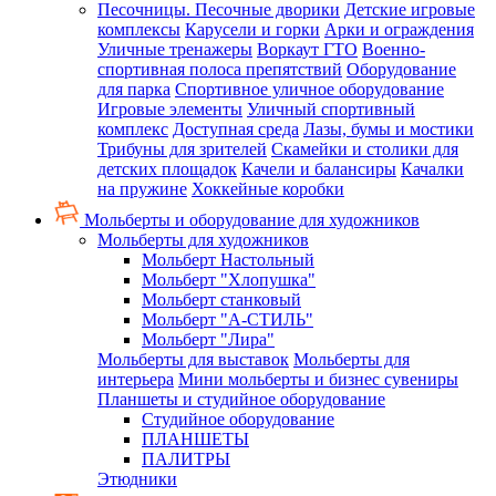
Песочницы. Песочные дворики
Детские игровые
комплексы
Карусели и горки
Арки и ограждения
Уличные тренажеры
Воркаут ГТО
Военно-
спортивная полоса препятствий
Оборудование
для парка
Спортивное уличное оборудование
Игровые элементы
Уличный спортивный
комплекс
Доступная среда
Лазы, бумы и мостики
Трибуны для зрителей
Скамейки и столики для
детских площадок
Качели и балансиры
Качалки
на пружине
Хоккейные коробки
Мольберты и оборудование для художников
Мольберты для художников
Мольберт Настольный
Мольберт "Хлопушка"
Мольберт станковый
Мольберт "А-СТИЛЬ"
Мольберт "Лира"
Мольберты для выставок
Мольберты для
интерьера
Мини мольберты и бизнес сувениры
Планшеты и студийное оборудование
Студийное оборудование
ПЛАНШЕТЫ
ПАЛИТРЫ
Этюдники