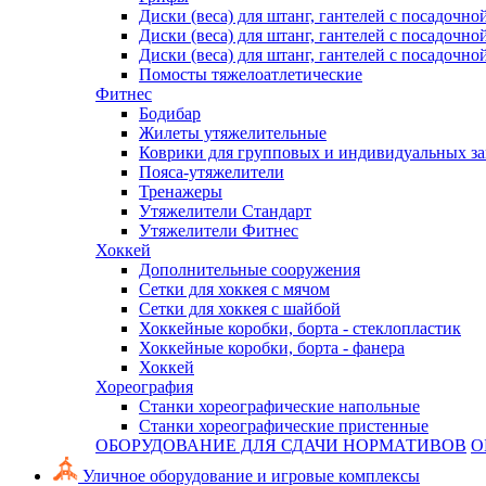
Диски (веса) для штанг, гантелей с посадочно
Диски (веса) для штанг, гантелей с посадочно
Диски (веса) для штанг, гантелей с посадочно
Помосты тяжелоатлетические
Фитнес
Бодибар
Жилеты утяжелительные
Коврики для групповых и индивидуальных з
Пояса-утяжелители
Тренажеры
Утяжелители Стандарт
Утяжелители Фитнес
Хоккей
Дополнительные сооружения
Сетки для хоккея с мячом
Сетки для хоккея с шайбой
Хоккейные коробки, борта - стеклопластик
Хоккейные коробки, борта - фанера
Хоккей
Хореография
Станки хореографические напольные
Станки хореографические пристенные
ОБОРУДОВАНИЕ ДЛЯ СДАЧИ НОРМАТИВОВ
О
Уличное оборудование и игровые комплексы