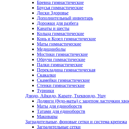
Бревна гимнастические
Брусья гимнастические
Диски Здоровье
Дополнительный инвентарь
Дорожки для разбега
Канаты и шесты
Кольца гимнастические
Конь и Козел гимнастические
Маты гимнастические
Медицинболы
Мостики гимнастические
Обручи гимнастические
Палки гимнастические
Перекладина гимнастическая
Скакалки
Скамейки гимнастические
Стенки гимнастические
Турники
Дзюдо, Айкидо, Карате, Тхеквондо, Ушу
Додянги (будо-маты) с зацепом ласточкин хво
Маты для единоборств
Татами для единоборств
Макивары
Заградительные, фоновые сетки и система крепежа
Заградительные сетки