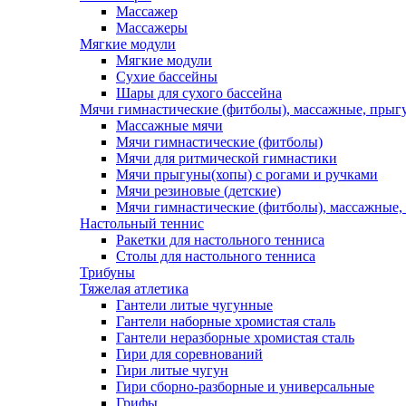
Массажер
Массажеры
Мягкие модули
Мягкие модули
Сухие бассейны
Шары для сухого бассейна
Мячи гимнастические (фитболы), массажные, прыгу
Массажные мячи
Мячи гимнастические (фитболы)
Мячи для ритмической гимнастики
Мячи прыгуны(хопы) с рогами и ручками
Мячи резиновые (детские)
Мячи гимнастические (фитболы), массажные,
Настольный теннис
Ракетки для настольного тенниса
Столы для настольного тенниса
Трибуны
Тяжелая атлетика
Гантели литые чугунные
Гантели наборные хромистая сталь
Гантели неразборные хромистая сталь
Гири для соревнований
Гири литые чугун
Гири сборно-разборные и универсальные
Грифы