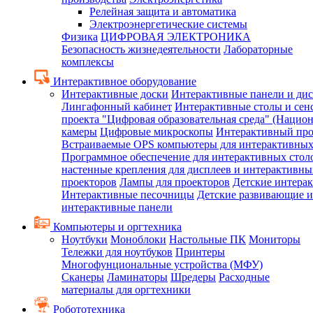
Релейная защита и автоматика
Электроэнергетические системы
Физика
ЦИФРОВАЯ ЭЛЕКТРОНИКА
Безопасность жизнедеятельности
Лабораторные
комплексы
Интерактивное оборудование
Интерактивные доски
Интерактивные панели и ди
Лингафонный кабинет
Интерактивные столы и сен
проекта "Цифровая образовательная среда" (Нацио
камеры
Цифровые микроскопы
Интерактивный про
Встраиваемые OPS компьютеры для интерактивных
Программное обеспечение для интерактивных стол
настенные крепления для дисплеев и интерактивны
проекторов
Лампы для проекторов
Детские интера
Интерактивные песочницы
Детские развивающие и
интерактивные панели
Компьютеры и оргтехника
Ноутбуки
Моноблоки
Настольные ПК
Мониторы
Тележки для ноутбуков
Принтеры
Многофунциональные устройства (МФУ)
Сканеры
Ламинаторы
Шредеры
Расходные
материалы для оргтехники
Робототехника