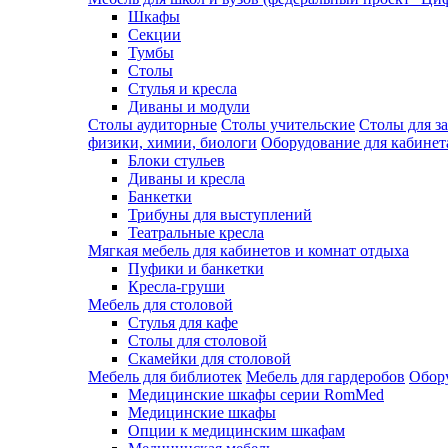
Шкафы
Секции
Тумбы
Столы
Стулья и кресла
Диваны и модули
Столы аудиторные
Столы учительские
Столы для з
физики, химии, биологи
Оборудование для кабинета
Блоки стульев
Диваны и кресла
Банкетки
Трибуны для выступлений
Театральные кресла
Мягкая мебель для кабинетов и комнат отдыха
Пуфики и банкетки
Кресла-груши
Мебель для столовой
Cтулья для кафе
Cтолы для столовой
Скамейки для столовой
Мебель для библиотек
Мебель для гардеробов
Обору
Медицинские шкафы серии RomMed
Медицинские шкафы
Опции к медицинским шкафам