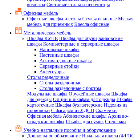
комнаты
Световые столы и песочницы
Офисная мебель
Офисные шкафы и столы
Стулья офисные
Мягкая
мебель для приемных
Кресла офисные
Металлическая мебель
Шкафы КУПЕ
Шкафы для обуви
Банковские
шкафы
Компьютерные и серверные шкафы
Напольные шкафы
Настенные шкафы
Антивандальные шкафы
Серверные стойки
Аксессуары
Столы разделочные
Столы разделочные
Столы разделочные с бортом
Модульные шкафы
Оружейные шкафы
Шкафы
для одежды
Опции к шкафам для одежды
Шкафы
картотечные
Шкафы бухгалтерские
Изделия из
проволоки
С фасадом из ЛДСП
Скамейки
Офисная мебель
Абонентские шкафы
Архивно-
складские шкафы
Шкафы для сумок
Стеллажи
Учебно-наглядные пособия и оборудование
Дошкольное образование
Начальная школа (ФГОС