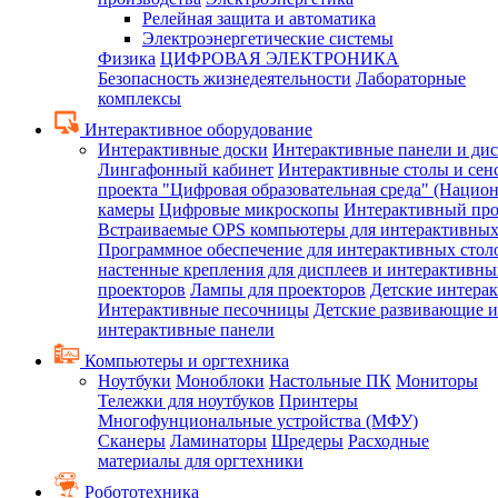
Релейная защита и автоматика
Электроэнергетические системы
Физика
ЦИФРОВАЯ ЭЛЕКТРОНИКА
Безопасность жизнедеятельности
Лабораторные
комплексы
Интерактивное оборудование
Интерактивные доски
Интерактивные панели и ди
Лингафонный кабинет
Интерактивные столы и сен
проекта "Цифровая образовательная среда" (Нацио
камеры
Цифровые микроскопы
Интерактивный про
Встраиваемые OPS компьютеры для интерактивных
Программное обеспечение для интерактивных стол
настенные крепления для дисплеев и интерактивны
проекторов
Лампы для проекторов
Детские интера
Интерактивные песочницы
Детские развивающие и
интерактивные панели
Компьютеры и оргтехника
Ноутбуки
Моноблоки
Настольные ПК
Мониторы
Тележки для ноутбуков
Принтеры
Многофунциональные устройства (МФУ)
Сканеры
Ламинаторы
Шредеры
Расходные
материалы для оргтехники
Робототехника