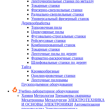
Ленточнопильные станки по металлу
Токарные станки
Фрезерно-сверлильные станки
Радиально-сверлильные станки
Универсальный фрезерный станок
Деревообработка
Торцовочная пила
Циркулярные пилы
Фуговально-строгальные станки
Рейсмусовые станки
Комбинированный станок
Токарные станки
Ленточные пилы по дереву
Форматно-раскроечные станки
Шлифовальные станки по дереву
Тайга
Кромкообрезные
Оцилиндровочные станки
Ленточные пилорамы
Грузоподъемное оборудование
Учебно-лабораторное оборудование
Химия
Метрология
Тренажеры сварщика
Мехатроника
Металлургия
ЭЛЕКТРОТЕХНИКА
И ОСНОВЫ ЭЛЕКТРОНИКИ
Автоматизация
производства
Электроэнергетика