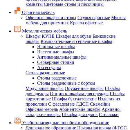
комнаты
Световые столы и песочницы
Офисная мебель
Офисные шкафы и столы
Стулья офисные
Мягкая
мебель для приемных
Кресла офисные
Металлическая мебель
Шкафы КУПЕ
Шкафы для обуви
Банковские
шкафы
Компьютерные и серверные шкафы
Напольные шкафы
Настенные шкафы
Антивандальные шкафы
Серверные стойки
Аксессуары
Столы разделочные
Столы разделочные
Столы разделочные с бортом
Модульные шкафы
Оружейные шкафы
Шкафы
для одежды
Опции к шкафам для одежды
Шкафы
картотечные
Шкафы бухгалтерские
Изделия из
проволоки
С фасадом из ЛДСП
Скамейки
Офисная мебель
Абонентские шкафы
Архивно-
складские шкафы
Шкафы для сумок
Стеллажи
Учебно-наглядные пособия и оборудование
Дошкольное образование
Начальная школа (ФГОС