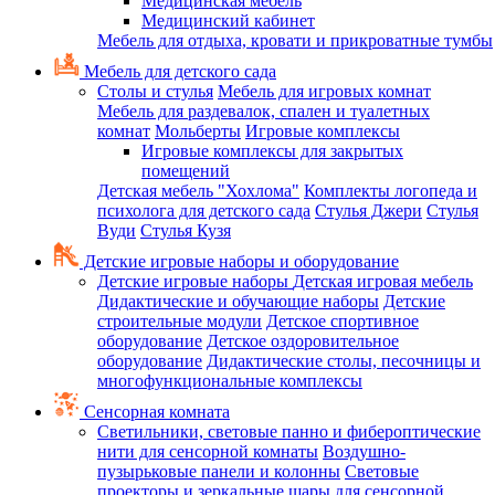
Медицинская мебель
Медицинский кабинет
Мебель для отдыха, кровати и прикроватные тумбы
Мебель для детского сада
Столы и стулья
Мебель для игровых комнат
Мебель для раздевалок, спален и туалетных
комнат
Мольберты
Игровые комплексы
Игровые комплексы для закрытых
помещений
Детская мебель "Хохлома"
Комплекты логопеда и
психолога для детского сада
Стулья Джери
Стулья
Вуди
Стулья Кузя
Детские игровые наборы и оборудование
Детские игровые наборы
Детская игровая мебель
Дидактические и обучающие наборы
Детские
строительные модули
Детское спортивное
оборудование
Детское оздоровительное
оборудование
Дидактические столы, песочницы и
многофункциональные комплексы
Сенсорная комната
Светильники, световые панно и фибероптические
нити для сенсорной комнаты
Воздушно-
пузырьковые панели и колонны
Световые
проекторы и зеркальные шары для сенсорной