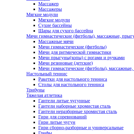
Массажер
Массажеры
Мягкие модули
Мягкие модули
Сухие бассейны
Шары для сухого бассейна
Мячи гимнастические (фитболы), массажные, прыгу
Массажные мячи
Мячи гимнастические (фитболы)
Мячи для ритмической гимнастики
Мячи прыгуны(хопы) с рогами и ручками
Мячи резиновые (детские)
Мячи гимнастические (фитболы), массажные,
Настольный теннис
Ракетки для настольного тенниса
Столы для настольного тенниса
Трибуны
Тяжелая атлетика
Гантели литые чугунные
Гантели наборные хромистая сталь
Гантели неразборные хромистая сталь
Гири для соревнований
Гири литые чугун
Гири сборно-разборные и универсальные
Грифы