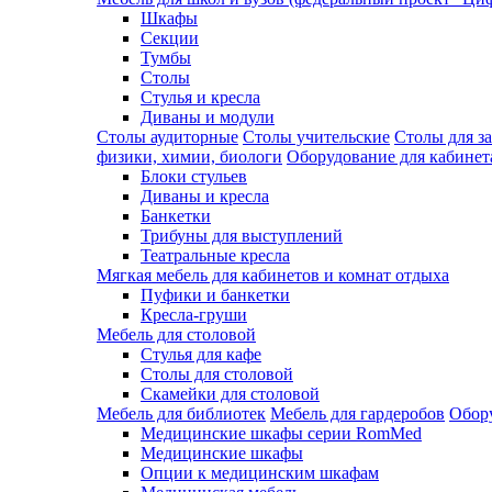
Шкафы
Секции
Тумбы
Столы
Стулья и кресла
Диваны и модули
Столы аудиторные
Столы учительские
Столы для з
физики, химии, биологи
Оборудование для кабинета
Блоки стульев
Диваны и кресла
Банкетки
Трибуны для выступлений
Театральные кресла
Мягкая мебель для кабинетов и комнат отдыха
Пуфики и банкетки
Кресла-груши
Мебель для столовой
Cтулья для кафе
Cтолы для столовой
Скамейки для столовой
Мебель для библиотек
Мебель для гардеробов
Обору
Медицинские шкафы серии RomMed
Медицинские шкафы
Опции к медицинским шкафам