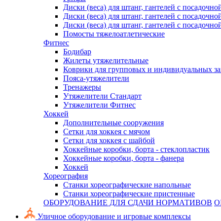
Диски (веса) для штанг, гантелей с посадочно
Диски (веса) для штанг, гантелей с посадочно
Диски (веса) для штанг, гантелей с посадочно
Помосты тяжелоатлетические
Фитнес
Бодибар
Жилеты утяжелительные
Коврики для групповых и индивидуальных з
Пояса-утяжелители
Тренажеры
Утяжелители Стандарт
Утяжелители Фитнес
Хоккей
Дополнительные сооружения
Сетки для хоккея с мячом
Сетки для хоккея с шайбой
Хоккейные коробки, борта - стеклопластик
Хоккейные коробки, борта - фанера
Хоккей
Хореография
Станки хореографические напольные
Станки хореографические пристенные
ОБОРУДОВАНИЕ ДЛЯ СДАЧИ НОРМАТИВОВ
О
Уличное оборудование и игровые комплексы