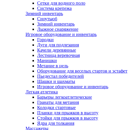
Сетки для водного поло
Система крепежа
Зимний инвентарь
Сноутьюб
Зимний инвентарь
Лыжное снаряжение
Игровое оборудование и инвентарь
Городки
Дуги для подлезания
Качели деревянные
Лестница веревочная
Манишки
Метание в цель
Оборудование для веселых стартов и эстафет
Пьедестал победителей
Шашки и шахматы
Игровое оборудование и инвентарь
Легкая атлетика
Барьеры легкоатлетические
Гранаты для метания
Колодки стартовые
Планки для прыжков в высоту
Стойки для прыжков в высоту
Ядра для толкания
Массажеры