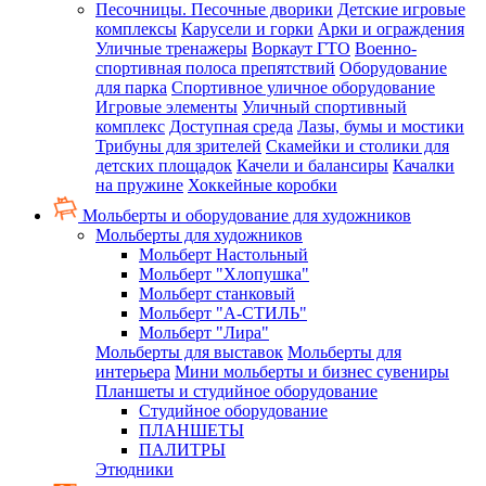
Песочницы. Песочные дворики
Детские игровые
комплексы
Карусели и горки
Арки и ограждения
Уличные тренажеры
Воркаут ГТО
Военно-
спортивная полоса препятствий
Оборудование
для парка
Спортивное уличное оборудование
Игровые элементы
Уличный спортивный
комплекс
Доступная среда
Лазы, бумы и мостики
Трибуны для зрителей
Скамейки и столики для
детских площадок
Качели и балансиры
Качалки
на пружине
Хоккейные коробки
Мольберты и оборудование для художников
Мольберты для художников
Мольберт Настольный
Мольберт "Хлопушка"
Мольберт станковый
Мольберт "А-СТИЛЬ"
Мольберт "Лира"
Мольберты для выставок
Мольберты для
интерьера
Мини мольберты и бизнес сувениры
Планшеты и студийное оборудование
Студийное оборудование
ПЛАНШЕТЫ
ПАЛИТРЫ
Этюдники