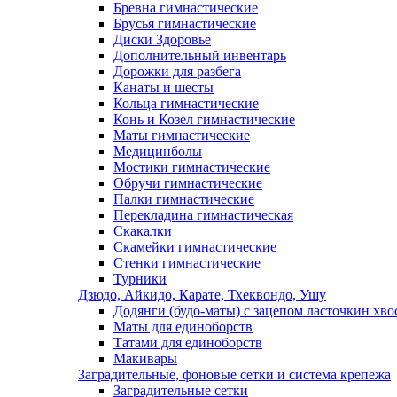
Бревна гимнастические
Брусья гимнастические
Диски Здоровье
Дополнительный инвентарь
Дорожки для разбега
Канаты и шесты
Кольца гимнастические
Конь и Козел гимнастические
Маты гимнастические
Медицинболы
Мостики гимнастические
Обручи гимнастические
Палки гимнастические
Перекладина гимнастическая
Скакалки
Скамейки гимнастические
Стенки гимнастические
Турники
Дзюдо, Айкидо, Карате, Тхеквондо, Ушу
Додянги (будо-маты) с зацепом ласточкин хво
Маты для единоборств
Татами для единоборств
Макивары
Заградительные, фоновые сетки и система крепежа
Заградительные сетки