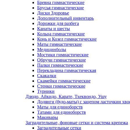
Бревна гимнастические
Брусья гимнастические
Диски Здоровье
Дополнительный инвентарь
Дорожки для разбега
Канаты и шесты
Кольца гимнастические
Конь и Козел гимнастические
Маты гимнастические
Медицинболы
Мостики гимнастические
Обручи гимнастические
Палки гимнастические
Перекладина гимнастическая
Скакалки
Скамейки гимнастические
Стенки гимнастические
Турники
Дзюдо, Айкидо, Карате, Тхеквондо, Ушу
Додянги (будо-маты) с зацепом ласточкин хво
Маты для единоборств
Татами для единоборств
Макивары
Заградительные, фоновые сетки и система крепежа
Заградительные сетки