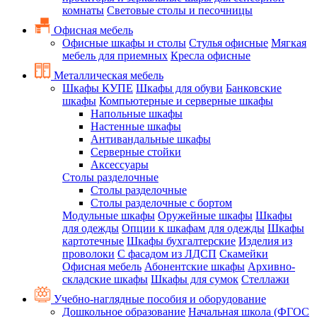
комнаты
Световые столы и песочницы
Офисная мебель
Офисные шкафы и столы
Стулья офисные
Мягкая
мебель для приемных
Кресла офисные
Металлическая мебель
Шкафы КУПЕ
Шкафы для обуви
Банковские
шкафы
Компьютерные и серверные шкафы
Напольные шкафы
Настенные шкафы
Антивандальные шкафы
Серверные стойки
Аксессуары
Столы разделочные
Столы разделочные
Столы разделочные с бортом
Модульные шкафы
Оружейные шкафы
Шкафы
для одежды
Опции к шкафам для одежды
Шкафы
картотечные
Шкафы бухгалтерские
Изделия из
проволоки
С фасадом из ЛДСП
Скамейки
Офисная мебель
Абонентские шкафы
Архивно-
складские шкафы
Шкафы для сумок
Стеллажи
Учебно-наглядные пособия и оборудование
Дошкольное образование
Начальная школа (ФГОС