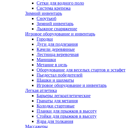
Сетки для водного поло
Система крепежа
Зимний инвентарь
Сноутьюб
Зимний инвентарь
Лыжное снаряжение
Игровое оборудование и инвентарь
Городки
Дуги для подлезания
Качели деревянные
Лестница веревочная
Манишки
Метание в цель
Оборудование для веселых стартов и эстафет
Пьедестал победителей
Шашки и шахматы
Игровое оборудование и инвентарь
Легкая атлетика
Барьеры легкоатлетические
Гранаты для метания
Колодки стартовые
Планки для прыжков в высоту
Стойки для прыжков в высоту
Ядра для толкания
Массажеры