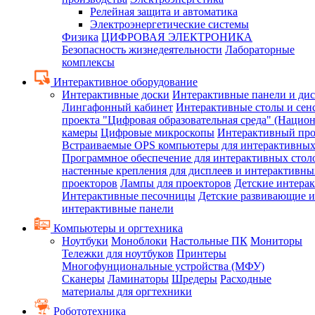
Релейная защита и автоматика
Электроэнергетические системы
Физика
ЦИФРОВАЯ ЭЛЕКТРОНИКА
Безопасность жизнедеятельности
Лабораторные
комплексы
Интерактивное оборудование
Интерактивные доски
Интерактивные панели и ди
Лингафонный кабинет
Интерактивные столы и сен
проекта "Цифровая образовательная среда" (Нацио
камеры
Цифровые микроскопы
Интерактивный про
Встраиваемые OPS компьютеры для интерактивных
Программное обеспечение для интерактивных стол
настенные крепления для дисплеев и интерактивны
проекторов
Лампы для проекторов
Детские интера
Интерактивные песочницы
Детские развивающие и
интерактивные панели
Компьютеры и оргтехника
Ноутбуки
Моноблоки
Настольные ПК
Мониторы
Тележки для ноутбуков
Принтеры
Многофунциональные устройства (МФУ)
Сканеры
Ламинаторы
Шредеры
Расходные
материалы для оргтехники
Робототехника