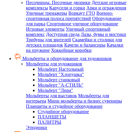
Песочницы. Песочные дворики
Детские игровые
комплексы
Карусели и горки
Арки и ограждения
Уличные тренажеры
Воркаут ГТО
Военно-
спортивная полоса препятствий
Оборудование
для парка
Спортивное уличное оборудование
Игровые элементы
Уличный спортивный
комплекс
Доступная среда
Лазы, бумы и мостики
Трибуны для зрителей
Скамейки и столики для
детских площадок
Качели и балансиры
Качалки
на пружине
Хоккейные коробки
Мольберты и оборудование для художников
Мольберты для художников
Мольберт Настольный
Мольберт "Хлопушка"
Мольберт станковый
Мольберт "А-СТИЛЬ"
Мольберт "Лира"
Мольберты для выставок
Мольберты для
интерьера
Мини мольберты и бизнес сувениры
Планшеты и студийное оборудование
Студийное оборудование
ПЛАНШЕТЫ
ПАЛИТРЫ
Этюдники