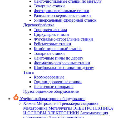
Ленточнопильные станки по металлу
Токарные станки
Фрезерно-сверлильные станки
Радиально-сверлильные станки
Универсальный фрезерный станок
Деревообработка
Торцовочная пила
Циркулярные пилы
Фуговально-строгальные станки
Рейсмусовые станки
Комбинированный станок
Токарные станки
Ленточные пилы по дереву
Форматно-раскроечные станки
Шлифовальные станки по дереву
Тайга
Кромкообрезные
Оцилиндровочные станки
Ленточные пилорамы
Грузоподъемное оборудование
Учебно-лабораторное оборудование
Химия
Метрология
Тренажеры сварщика
Мехатроника
Металлургия
ЭЛЕКТРОТЕХНИКА
И ОСНОВЫ ЭЛЕКТРОНИКИ
Автоматизация
производства
Электроэнергетика