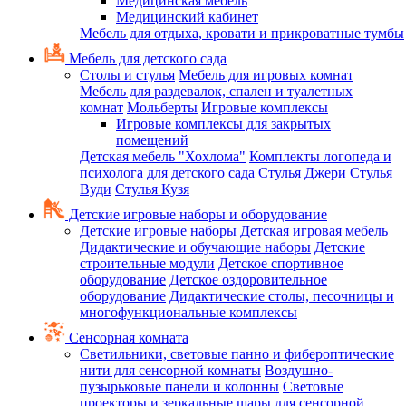
Медицинская мебель
Медицинский кабинет
Мебель для отдыха, кровати и прикроватные тумбы
Мебель для детского сада
Столы и стулья
Мебель для игровых комнат
Мебель для раздевалок, спален и туалетных
комнат
Мольберты
Игровые комплексы
Игровые комплексы для закрытых
помещений
Детская мебель "Хохлома"
Комплекты логопеда и
психолога для детского сада
Стулья Джери
Стулья
Вуди
Стулья Кузя
Детские игровые наборы и оборудование
Детские игровые наборы
Детская игровая мебель
Дидактические и обучающие наборы
Детские
строительные модули
Детское спортивное
оборудование
Детское оздоровительное
оборудование
Дидактические столы, песочницы и
многофункциональные комплексы
Сенсорная комната
Светильники, световые панно и фибероптические
нити для сенсорной комнаты
Воздушно-
пузырьковые панели и колонны
Световые
проекторы и зеркальные шары для сенсорной