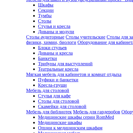
Шкафы
Секции
Тумбы
Столы
Стулья и кресла
Диваны и модули
Столы аудиторные
Столы учительские
Столы для з
физики, химии, биологи
Оборудование для кабинета
Блоки стульев
Диваны и кресла
Банкетки
Трибуны для выступлений
Театральные кресла
Мягкая мебель для кабинетов и комнат отдыха
Пуфики и банкетки
Кресла-груши
Мебель для столовой
Cтулья для кафе
Cтолы для столовой
Скамейки для столовой
Мебель для библиотек
Мебель для гардеробов
Обору
Медицинские шкафы серии RomMed
Медицинские шкафы
Опции к медицинским шкафам