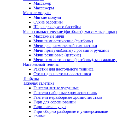
Массажер
Массажеры
Мягкие модули
Мягкие модули
Сухие бассейны
Шары для сухого бассейна
Мячи гимнастические (фитболы), массажные, прыгу
Массажные мячи
Мячи гимнастические (фитболы)
Мячи для ритмической гимнастики
Мячи прыгуны(хопы) с рогами и ручками
Мячи резиновые (детские)
Мячи гимнастические (фитболы), массажные,
Настольный теннис
Ракетки для настольного тенниса
Столы для настольного тенниса
Трибуны
Тяжелая атлетика
Гантели литые чугунные
Гантели наборные хромистая сталь
Гантели неразборные хромистая сталь
Гири для соревнований
Гири литые чугун
Гири сборно-разборные и универсальные
Грифы