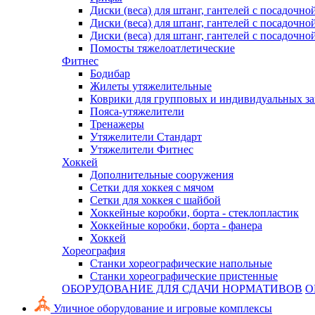
Диски (веса) для штанг, гантелей с посадочно
Диски (веса) для штанг, гантелей с посадочно
Диски (веса) для штанг, гантелей с посадочно
Помосты тяжелоатлетические
Фитнес
Бодибар
Жилеты утяжелительные
Коврики для групповых и индивидуальных з
Пояса-утяжелители
Тренажеры
Утяжелители Стандарт
Утяжелители Фитнес
Хоккей
Дополнительные сооружения
Сетки для хоккея с мячом
Сетки для хоккея с шайбой
Хоккейные коробки, борта - стеклопластик
Хоккейные коробки, борта - фанера
Хоккей
Хореография
Станки хореографические напольные
Станки хореографические пристенные
ОБОРУДОВАНИЕ ДЛЯ СДАЧИ НОРМАТИВОВ
О
Уличное оборудование и игровые комплексы