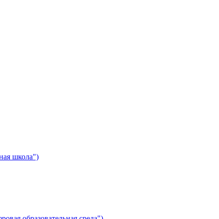
ная школа")
ровая образовательная среда")