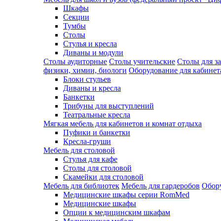
Шкафы
Секции
Тумбы
Столы
Стулья и кресла
Диваны и модули
Столы аудиторные
Столы учительские
Столы для з
физики, химии, биологи
Оборудование для кабинета
Блоки стульев
Диваны и кресла
Банкетки
Трибуны для выступлений
Театральные кресла
Мягкая мебель для кабинетов и комнат отдыха
Пуфики и банкетки
Кресла-груши
Мебель для столовой
Cтулья для кафе
Cтолы для столовой
Скамейки для столовой
Мебель для библиотек
Мебель для гардеробов
Обору
Медицинские шкафы серии RomMed
Медицинские шкафы
Опции к медицинским шкафам