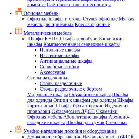
комнаты
Световые столы и песочницы
Офисная мебель
Офисные шкафы и столы
Стулья офисные
Мягкая
мебель для приемных
Кресла офисные
Металлическая мебель
Шкафы КУПЕ
Шкафы для обуви
Банковские
шкафы
Компьютерные и серверные шкафы
Напольные шкафы
Настенные шкафы
Антивандальные шкафы
Серверные стойки
Аксессуары
Столы разделочные
Столы разделочные
Столы разделочные с бортом
Модульные шкафы
Оружейные шкафы
Шкафы
для одежды
Опции к шкафам для одежды
Шкафы
картотечные
Шкафы бухгалтерские
Изделия из
проволоки
С фасадом из ЛДСП
Скамейки
Офисная мебель
Абонентские шкафы
Архивно-
складские шкафы
Шкафы для сумок
Стеллажи
Учебно-наглядные пособия и оборудование
Дошкольное образование
Начальная школа (ФГОС