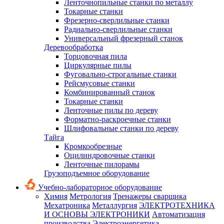
Ленточнопильные станки по металлу
Токарные станки
Фрезерно-сверлильные станки
Радиально-сверлильные станки
Универсальный фрезерный станок
Деревообработка
Торцовочная пила
Циркулярные пилы
Фуговально-строгальные станки
Рейсмусовые станки
Комбинированный станок
Токарные станки
Ленточные пилы по дереву
Форматно-раскроечные станки
Шлифовальные станки по дереву
Тайга
Кромкообрезные
Оцилиндровочные станки
Ленточные пилорамы
Грузоподъемное оборудование
Учебно-лабораторное оборудование
Химия
Метрология
Тренажеры сварщика
Мехатроника
Металлургия
ЭЛЕКТРОТЕХНИКА
И ОСНОВЫ ЭЛЕКТРОНИКИ
Автоматизация
производства
Электроэнергетика