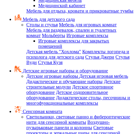
Медицинская мебель
Медицинский кабинет
Мебель для отдыха, кровати и прикроватные тумбы
Мебель для детского сада
Столы и стулья
Мебель для игровых комнат
Мебель для раздевалок, спален и туалетных
комнат
Мольберты
Игровые комплексы
Игровые комплексы для закрытых
помещений
Детская мебель "Хохлома"
Комплекты логопеда и
психолога для детского сада
Стулья Джери
Стулья
Вуди
Стулья Кузя
Детские игровые наборы и оборудование
Детские игровые наборы
Детская игровая мебель
Дидактические и обучающие наборы
Детские
строительные модули
Детское спортивное
оборудование
Детское оздоровительное
оборудование
Дидактические столы, песочницы и
многофункциональные комплексы
Сенсорная комната
Светильники, световые панно и фибероптические
нити для сенсорной комнаты
Воздушно-
пузырьковые панели и колонны
Световые
проекторы и зеркальные шары для сенсорной