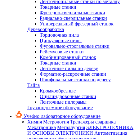
Ленточнопильные станки по металлу
Токарные станки
Фрезерно-сверлильные станки
Радиально-сверлильные станки
Универсальный фрезерный станок
Деревообработка
Торцовочная пила
Циркулярные пилы
Фуговально-строгальные станки
Рейсмусовые станки
Комбинированный станок
Токарные станки
Ленточные пилы по дереву
Форматно-раскроечные станки
Шлифовальные станки по дереву
Тайга
Кромкообрезные
Оцилиндровочные станки
Ленточные пилорамы
Грузоподъемное оборудование
Учебно-лабораторное оборудование
Химия
Метрология
Тренажеры сварщика
Мехатроника
Металлургия
ЭЛЕКТРОТЕХНИКА
И ОСНОВЫ ЭЛЕКТРОНИКИ
Автоматизация
производства
Электроэнергетика