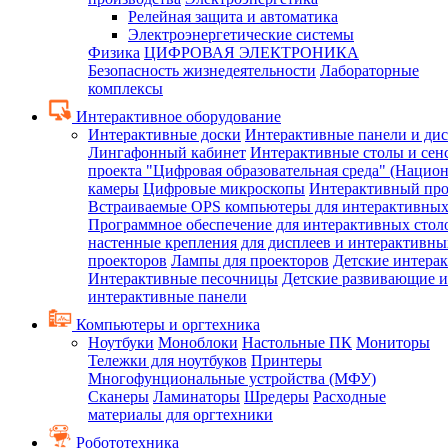
Релейная защита и автоматика
Электроэнергетические системы
Физика
ЦИФРОВАЯ ЭЛЕКТРОНИКА
Безопасность жизнедеятельности
Лабораторные
комплексы
Интерактивное оборудование
Интерактивные доски
Интерактивные панели и ди
Лингафонный кабинет
Интерактивные столы и сен
проекта "Цифровая образовательная среда" (Нацио
камеры
Цифровые микроскопы
Интерактивный про
Встраиваемые OPS компьютеры для интерактивных
Программное обеспечение для интерактивных стол
настенные крепления для дисплеев и интерактивны
проекторов
Лампы для проекторов
Детские интера
Интерактивные песочницы
Детские развивающие и
интерактивные панели
Компьютеры и оргтехника
Ноутбуки
Моноблоки
Настольные ПК
Мониторы
Тележки для ноутбуков
Принтеры
Многофунциональные устройства (МФУ)
Сканеры
Ламинаторы
Шредеры
Расходные
материалы для оргтехники
Робототехника