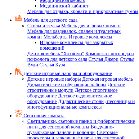
Медицинская мебель
Медицинский кабинет
Мебель для отдыха, кровати и прикроватные тумбы
Мебель для детского сада
Столы и стулья
Мебель для игровых комнат
Мебель для раздевалок, спален и туалетных
комнат
Мольберты
Игровые комплексы
Игровые комплексы для закрытых
помещений
Детская мебель "Хохлома"
Комплекты логопеда и
психолога для детского сада
Стулья Джери
Стулья
Вуди
Стулья Кузя
Детские игровые наборы и оборудование
Детские игровые наборы
Детская игровая мебель
Дидактические и обучающие наборы
Детские
строительные модули
Детское спортивное
оборудование
Детское оздоровительное
оборудование
Дидактические столы, песочницы и
многофункциональные комплексы
Сенсорная комната
Светильники, световые панно и фибероптические
нити для сенсорной комнаты
Воздушно-
пузырьковые панели и колонны
Световые
проекторы и зеркальные шары для сенсорной