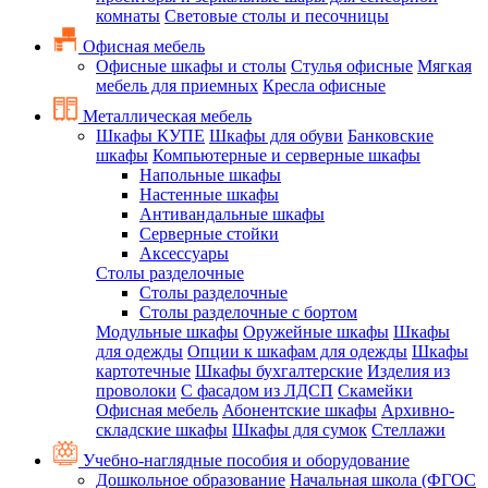
комнаты
Световые столы и песочницы
Офисная мебель
Офисные шкафы и столы
Стулья офисные
Мягкая
мебель для приемных
Кресла офисные
Металлическая мебель
Шкафы КУПЕ
Шкафы для обуви
Банковские
шкафы
Компьютерные и серверные шкафы
Напольные шкафы
Настенные шкафы
Антивандальные шкафы
Серверные стойки
Аксессуары
Столы разделочные
Столы разделочные
Столы разделочные с бортом
Модульные шкафы
Оружейные шкафы
Шкафы
для одежды
Опции к шкафам для одежды
Шкафы
картотечные
Шкафы бухгалтерские
Изделия из
проволоки
С фасадом из ЛДСП
Скамейки
Офисная мебель
Абонентские шкафы
Архивно-
складские шкафы
Шкафы для сумок
Стеллажи
Учебно-наглядные пособия и оборудование
Дошкольное образование
Начальная школа (ФГОС