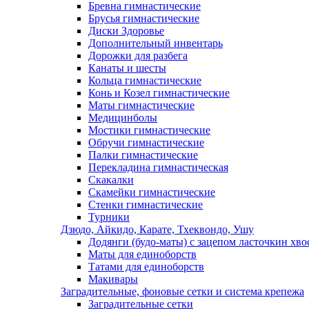
Бревна гимнастические
Брусья гимнастические
Диски Здоровье
Дополнительный инвентарь
Дорожки для разбега
Канаты и шесты
Кольца гимнастические
Конь и Козел гимнастические
Маты гимнастические
Медицинболы
Мостики гимнастические
Обручи гимнастические
Палки гимнастические
Перекладина гимнастическая
Скакалки
Скамейки гимнастические
Стенки гимнастические
Турники
Дзюдо, Айкидо, Карате, Тхеквондо, Ушу
Додянги (будо-маты) с зацепом ласточкин хво
Маты для единоборств
Татами для единоборств
Макивары
Заградительные, фоновые сетки и система крепежа
Заградительные сетки