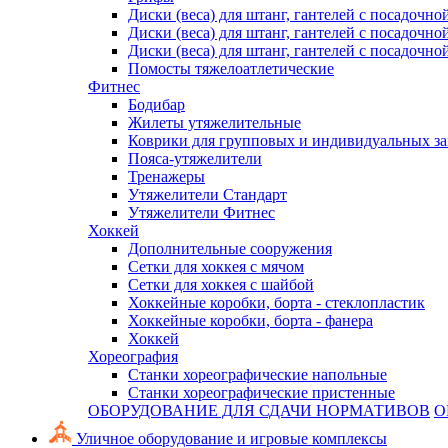
Диски (веса) для штанг, гантелей с посадочно
Диски (веса) для штанг, гантелей с посадочно
Диски (веса) для штанг, гантелей с посадочно
Помосты тяжелоатлетические
Фитнес
Бодибар
Жилеты утяжелительные
Коврики для групповых и индивидуальных з
Пояса-утяжелители
Тренажеры
Утяжелители Стандарт
Утяжелители Фитнес
Хоккей
Дополнительные сооружения
Сетки для хоккея с мячом
Сетки для хоккея с шайбой
Хоккейные коробки, борта - стеклопластик
Хоккейные коробки, борта - фанера
Хоккей
Хореография
Станки хореографические напольные
Станки хореографические пристенные
ОБОРУДОВАНИЕ ДЛЯ СДАЧИ НОРМАТИВОВ
О
Уличное оборудование и игровые комплексы