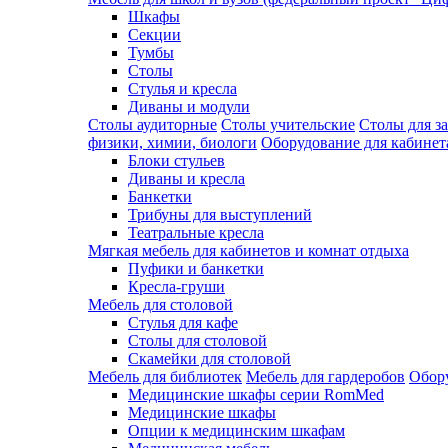
Шкафы
Секции
Тумбы
Столы
Стулья и кресла
Диваны и модули
Столы аудиторные
Столы учительские
Столы для з
физики, химии, биологи
Оборудование для кабинета
Блоки стульев
Диваны и кресла
Банкетки
Трибуны для выступлений
Театральные кресла
Мягкая мебель для кабинетов и комнат отдыха
Пуфики и банкетки
Кресла-груши
Мебель для столовой
Cтулья для кафе
Cтолы для столовой
Скамейки для столовой
Мебель для библиотек
Мебель для гардеробов
Обору
Медицинские шкафы серии RomMed
Медицинские шкафы
Опции к медицинским шкафам