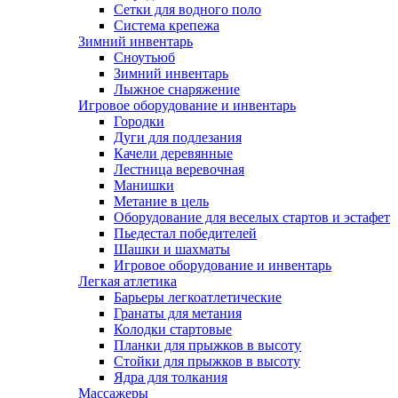
Сетки для водного поло
Система крепежа
Зимний инвентарь
Сноутьюб
Зимний инвентарь
Лыжное снаряжение
Игровое оборудование и инвентарь
Городки
Дуги для подлезания
Качели деревянные
Лестница веревочная
Манишки
Метание в цель
Оборудование для веселых стартов и эстафет
Пьедестал победителей
Шашки и шахматы
Игровое оборудование и инвентарь
Легкая атлетика
Барьеры легкоатлетические
Гранаты для метания
Колодки стартовые
Планки для прыжков в высоту
Стойки для прыжков в высоту
Ядра для толкания
Массажеры