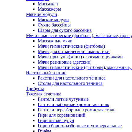
Массажер
Массажеры
Мягкие модули
Мягкие модули
Сухие бассейны
Шары для сухого бассейна
Мячи гимнастические (фитболы), массажные, прыгу
Массажные мячи
Мячи гимнастические (фитболы)
Мячи для ритмической гимнастики
Мячи прыгуны(хопы) с рогами и ручками
Мячи резиновые (детские)
Мячи гимнастические (фитболы), массажные,
Настольный теннис
Ракетки для настольного тенниса
Столы для настольного тенниса
Трибуны
Тяжелая атлетика
Гантели литые чугунные
Гантели наборные хромистая сталь
Гантели неразборные хромистая сталь
Гири для соревнований
Гири литые чугун
Гири сборно-разборные и универсальные
Грифы