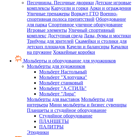
Песочницы. Песочные дворики
Детские игровые
комплексы
Карусели и горки
Арки и ограждения
Уличные тренажеры
Воркаут ГТО
Военно-
спортивная полоса препятствий
Оборудование
для парка
Спортивное уличное оборудование
Игровые элементы
Уличный спортивный
комплекс
Доступная среда
Лазы, бумы и мостики
Трибуны для зрителей
Скамейки и столики для
детских площадок
Качели и балансиры
Качалки
на пружине
Хоккейные коробки
Мольберты и оборудование для художников
Мольберты для художников
Мольберт Настольный
Мольберт "Хлопушка"
Мольберт станковый
Мольберт "А-СТИЛЬ"
Мольберт "Лира"
Мольберты для выставок
Мольберты для
интерьера
Мини мольберты и бизнес сувениры
Планшеты и студийное оборудование
Студийное оборудование
ПЛАНШЕТЫ
ПАЛИТРЫ
Этюдники