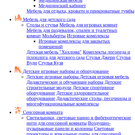
Медицинская мебель
Медицинский кабинет
Мебель для отдыха, кровати и прикроватные тумбы
Мебель для детского сада
Столы и стулья
Мебель для игровых комнат
Мебель для раздевалок, спален и туалетных
комнат
Мольберты
Игровые комплексы
Игровые комплексы для закрытых
помещений
Детская мебель "Хохлома"
Комплекты логопеда и
психолога для детского сада
Стулья Джери
Стулья
Вуди
Стулья Кузя
Детские игровые наборы и оборудование
Детские игровые наборы
Детская игровая мебель
Дидактические и обучающие наборы
Детские
строительные модули
Детское спортивное
оборудование
Детское оздоровительное
оборудование
Дидактические столы, песочницы и
многофункциональные комплексы
Сенсорная комната
Светильники, световые панно и фибероптические
нити для сенсорной комнаты
Воздушно-
пузырьковые панели и колонны
Световые
проекторы и зеркальные шары для сенсорной