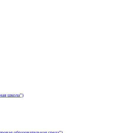
ная школа")
ровая образовательная среда")