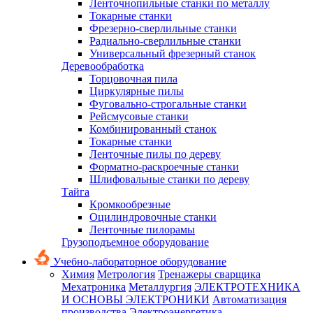
Ленточнопильные станки по металлу
Токарные станки
Фрезерно-сверлильные станки
Радиально-сверлильные станки
Универсальный фрезерный станок
Деревообработка
Торцовочная пила
Циркулярные пилы
Фуговально-строгальные станки
Рейсмусовые станки
Комбинированный станок
Токарные станки
Ленточные пилы по дереву
Форматно-раскроечные станки
Шлифовальные станки по дереву
Тайга
Кромкообрезные
Оцилиндровочные станки
Ленточные пилорамы
Грузоподъемное оборудование
Учебно-лабораторное оборудование
Химия
Метрология
Тренажеры сварщика
Мехатроника
Металлургия
ЭЛЕКТРОТЕХНИКА
И ОСНОВЫ ЭЛЕКТРОНИКИ
Автоматизация
производства
Электроэнергетика