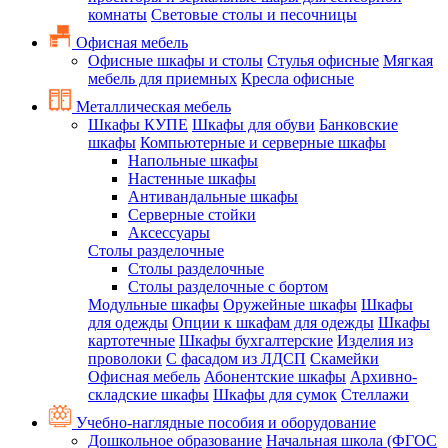
комнаты
Световые столы и песочницы
Офисная мебель
Офисные шкафы и столы
Стулья офисные
Мягкая
мебель для приемных
Кресла офисные
Металлическая мебель
Шкафы КУПЕ
Шкафы для обуви
Банковские
шкафы
Компьютерные и серверные шкафы
Напольные шкафы
Настенные шкафы
Антивандальные шкафы
Серверные стойки
Аксессуары
Столы разделочные
Столы разделочные
Столы разделочные с бортом
Модульные шкафы
Оружейные шкафы
Шкафы
для одежды
Опции к шкафам для одежды
Шкафы
картотечные
Шкафы бухгалтерские
Изделия из
проволоки
С фасадом из ЛДСП
Скамейки
Офисная мебель
Абонентские шкафы
Архивно-
складские шкафы
Шкафы для сумок
Стеллажи
Учебно-наглядные пособия и оборудование
Дошкольное образование
Начальная школа (ФГОС