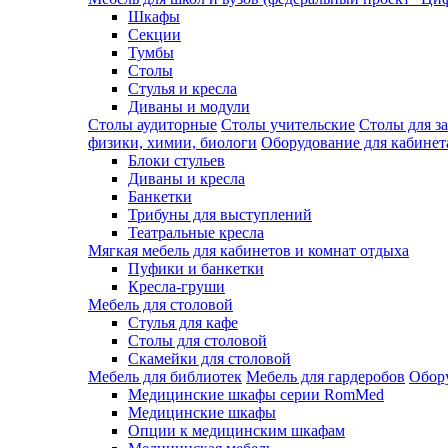
Шкафы
Секции
Тумбы
Столы
Стулья и кресла
Диваны и модули
Столы аудиторные
Столы учительские
Столы для з
физики, химии, биологи
Оборудование для кабинета
Блоки стульев
Диваны и кресла
Банкетки
Трибуны для выступлений
Театральные кресла
Мягкая мебель для кабинетов и комнат отдыха
Пуфики и банкетки
Кресла-груши
Мебель для столовой
Cтулья для кафе
Cтолы для столовой
Скамейки для столовой
Мебель для библиотек
Мебель для гардеробов
Обору
Медицинские шкафы серии RomMed
Медицинские шкафы
Опции к медицинским шкафам