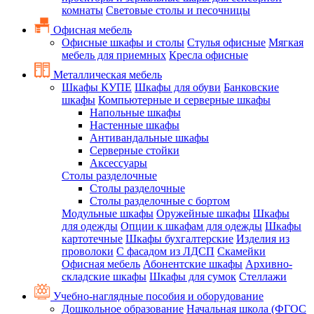
комнаты
Световые столы и песочницы
Офисная мебель
Офисные шкафы и столы
Стулья офисные
Мягкая
мебель для приемных
Кресла офисные
Металлическая мебель
Шкафы КУПЕ
Шкафы для обуви
Банковские
шкафы
Компьютерные и серверные шкафы
Напольные шкафы
Настенные шкафы
Антивандальные шкафы
Серверные стойки
Аксессуары
Столы разделочные
Столы разделочные
Столы разделочные с бортом
Модульные шкафы
Оружейные шкафы
Шкафы
для одежды
Опции к шкафам для одежды
Шкафы
картотечные
Шкафы бухгалтерские
Изделия из
проволоки
С фасадом из ЛДСП
Скамейки
Офисная мебель
Абонентские шкафы
Архивно-
складские шкафы
Шкафы для сумок
Стеллажи
Учебно-наглядные пособия и оборудование
Дошкольное образование
Начальная школа (ФГОС