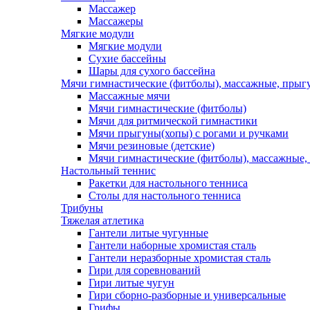
Массажер
Массажеры
Мягкие модули
Мягкие модули
Сухие бассейны
Шары для сухого бассейна
Мячи гимнастические (фитболы), массажные, прыгу
Массажные мячи
Мячи гимнастические (фитболы)
Мячи для ритмической гимнастики
Мячи прыгуны(хопы) с рогами и ручками
Мячи резиновые (детские)
Мячи гимнастические (фитболы), массажные,
Настольный теннис
Ракетки для настольного тенниса
Столы для настольного тенниса
Трибуны
Тяжелая атлетика
Гантели литые чугунные
Гантели наборные хромистая сталь
Гантели неразборные хромистая сталь
Гири для соревнований
Гири литые чугун
Гири сборно-разборные и универсальные
Грифы