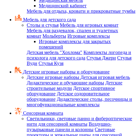
Медицинская мебель
Медицинский кабинет
Мебель для отдыха, кровати и прикроватные тумбы
Мебель для детского сада
Столы и стулья
Мебель для игровых комнат
Мебель для раздевалок, спален и туалетных
комнат
Мольберты
Игровые комплексы
Игровые комплексы для закрытых
помещений
Детская мебель "Хохлома"
Комплекты логопеда и
психолога для детского сада
Стулья Джери
Стулья
Вуди
Стулья Кузя
Детские игровые наборы и оборудование
Детские игровые наборы
Детская игровая мебель
Дидактические и обучающие наборы
Детские
строительные модули
Детское спортивное
оборудование
Детское оздоровительное
оборудование
Дидактические столы, песочницы и
многофункциональные комплексы
Сенсорная комната
Светильники, световые панно и фибероптические
нити для сенсорной комнаты
Воздушно-
пузырьковые панели и колонны
Световые
проекторы и зеркальные шары для сенсорной