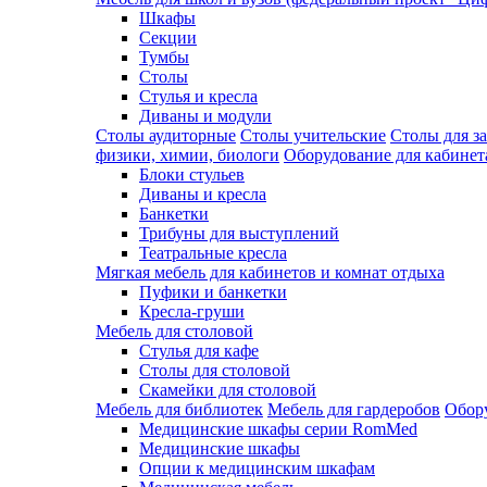
Шкафы
Секции
Тумбы
Столы
Стулья и кресла
Диваны и модули
Столы аудиторные
Столы учительские
Столы для з
физики, химии, биологи
Оборудование для кабинета
Блоки стульев
Диваны и кресла
Банкетки
Трибуны для выступлений
Театральные кресла
Мягкая мебель для кабинетов и комнат отдыха
Пуфики и банкетки
Кресла-груши
Мебель для столовой
Cтулья для кафе
Cтолы для столовой
Скамейки для столовой
Мебель для библиотек
Мебель для гардеробов
Обору
Медицинские шкафы серии RomMed
Медицинские шкафы
Опции к медицинским шкафам