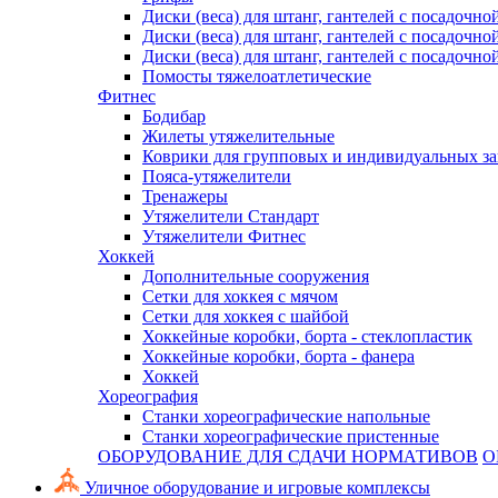
Диски (веса) для штанг, гантелей с посадочно
Диски (веса) для штанг, гантелей с посадочно
Диски (веса) для штанг, гантелей с посадочно
Помосты тяжелоатлетические
Фитнес
Бодибар
Жилеты утяжелительные
Коврики для групповых и индивидуальных з
Пояса-утяжелители
Тренажеры
Утяжелители Стандарт
Утяжелители Фитнес
Хоккей
Дополнительные сооружения
Сетки для хоккея с мячом
Сетки для хоккея с шайбой
Хоккейные коробки, борта - стеклопластик
Хоккейные коробки, борта - фанера
Хоккей
Хореография
Станки хореографические напольные
Станки хореографические пристенные
ОБОРУДОВАНИЕ ДЛЯ СДАЧИ НОРМАТИВОВ
О
Уличное оборудование и игровые комплексы