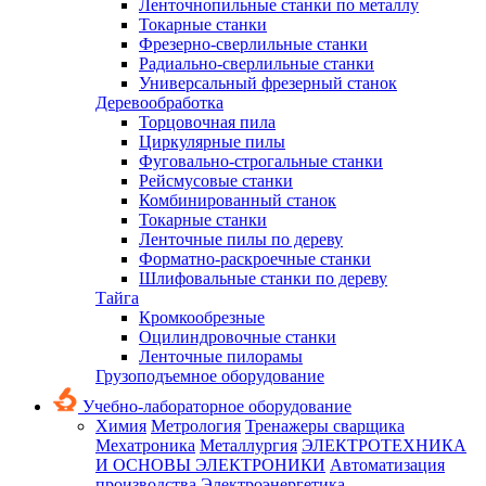
Ленточнопильные станки по металлу
Токарные станки
Фрезерно-сверлильные станки
Радиально-сверлильные станки
Универсальный фрезерный станок
Деревообработка
Торцовочная пила
Циркулярные пилы
Фуговально-строгальные станки
Рейсмусовые станки
Комбинированный станок
Токарные станки
Ленточные пилы по дереву
Форматно-раскроечные станки
Шлифовальные станки по дереву
Тайга
Кромкообрезные
Оцилиндровочные станки
Ленточные пилорамы
Грузоподъемное оборудование
Учебно-лабораторное оборудование
Химия
Метрология
Тренажеры сварщика
Мехатроника
Металлургия
ЭЛЕКТРОТЕХНИКА
И ОСНОВЫ ЭЛЕКТРОНИКИ
Автоматизация
производства
Электроэнергетика