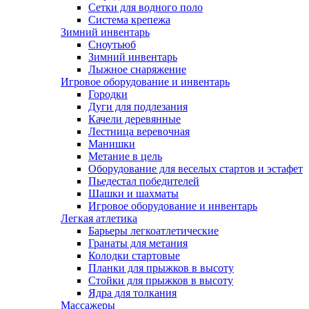
Сетки для водного поло
Система крепежа
Зимний инвентарь
Сноутьюб
Зимний инвентарь
Лыжное снаряжение
Игровое оборудование и инвентарь
Городки
Дуги для подлезания
Качели деревянные
Лестница веревочная
Манишки
Метание в цель
Оборудование для веселых стартов и эстафет
Пьедестал победителей
Шашки и шахматы
Игровое оборудование и инвентарь
Легкая атлетика
Барьеры легкоатлетические
Гранаты для метания
Колодки стартовые
Планки для прыжков в высоту
Стойки для прыжков в высоту
Ядра для толкания
Массажеры