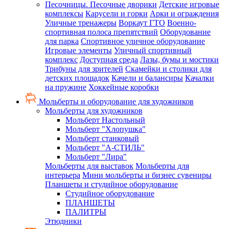
Песочницы. Песочные дворики
Детские игровые
комплексы
Карусели и горки
Арки и ограждения
Уличные тренажеры
Воркаут ГТО
Военно-
спортивная полоса препятствий
Оборудование
для парка
Спортивное уличное оборудование
Игровые элементы
Уличный спортивный
комплекс
Доступная среда
Лазы, бумы и мостики
Трибуны для зрителей
Скамейки и столики для
детских площадок
Качели и балансиры
Качалки
на пружине
Хоккейные коробки
Мольберты и оборудование для художников
Мольберты для художников
Мольберт Настольный
Мольберт "Хлопушка"
Мольберт станковый
Мольберт "А-СТИЛЬ"
Мольберт "Лира"
Мольберты для выставок
Мольберты для
интерьера
Мини мольберты и бизнес сувениры
Планшеты и студийное оборудование
Студийное оборудование
ПЛАНШЕТЫ
ПАЛИТРЫ
Этюдники