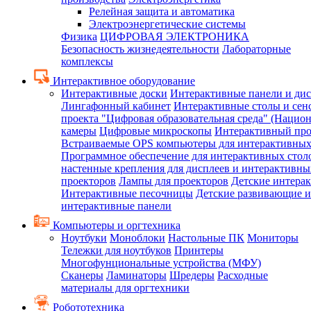
Релейная защита и автоматика
Электроэнергетические системы
Физика
ЦИФРОВАЯ ЭЛЕКТРОНИКА
Безопасность жизнедеятельности
Лабораторные
комплексы
Интерактивное оборудование
Интерактивные доски
Интерактивные панели и ди
Лингафонный кабинет
Интерактивные столы и сен
проекта "Цифровая образовательная среда" (Нацио
камеры
Цифровые микроскопы
Интерактивный про
Встраиваемые OPS компьютеры для интерактивных
Программное обеспечение для интерактивных стол
настенные крепления для дисплеев и интерактивны
проекторов
Лампы для проекторов
Детские интера
Интерактивные песочницы
Детские развивающие и
интерактивные панели
Компьютеры и оргтехника
Ноутбуки
Моноблоки
Настольные ПК
Мониторы
Тележки для ноутбуков
Принтеры
Многофунциональные устройства (МФУ)
Сканеры
Ламинаторы
Шредеры
Расходные
материалы для оргтехники
Робототехника