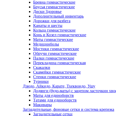
Бревна гимнастические
Брусья гимнастические
Диски Здоровье
Дополнительный инвентарь
Дорожки для разбега
Канаты и шесты
Кольца гимнастические
Конь и Козел гимнастические
Маты гимнастические
Медицинболы
Мостики гимнастические
Обручи гимнастические
Палки гимнастические
Перекладина гимнастическая
Скакалки
Скамейки гимнастические
Стенки гимнастические
Турники
Дзюдо, Айкидо, Карате, Тхеквондо, Ушу
Додянги (будо-маты) с зацепом ласточкин хво
Маты для единоборств
Татами для единоборств
Макивары
Заградительные, фоновые сетки и система крепежа
Заградительные сетки