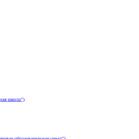
ная школа")
ровая образовательная среда")