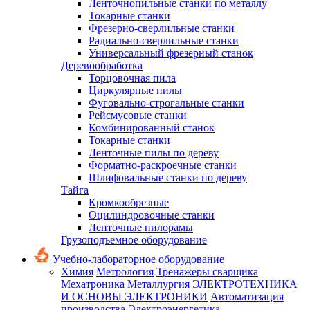
Ленточнопильные станки по металлу
Токарные станки
Фрезерно-сверлильные станки
Радиально-сверлильные станки
Универсальный фрезерный станок
Деревообработка
Торцовочная пила
Циркулярные пилы
Фуговально-строгальные станки
Рейсмусовые станки
Комбинированный станок
Токарные станки
Ленточные пилы по дереву
Форматно-раскроечные станки
Шлифовальные станки по дереву
Тайга
Кромкообрезные
Оцилиндровочные станки
Ленточные пилорамы
Грузоподъемное оборудование
Учебно-лабораторное оборудование
Химия
Метрология
Тренажеры сварщика
Мехатроника
Металлургия
ЭЛЕКТРОТЕХНИКА
И ОСНОВЫ ЭЛЕКТРОНИКИ
Автоматизация
производства
Электроэнергетика