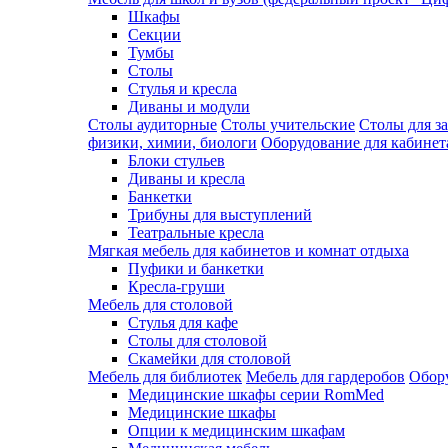
Шкафы
Секции
Тумбы
Столы
Стулья и кресла
Диваны и модули
Столы аудиторные
Столы учительские
Столы для з
физики, химии, биологи
Оборудование для кабинета
Блоки стульев
Диваны и кресла
Банкетки
Трибуны для выступлений
Театральные кресла
Мягкая мебель для кабинетов и комнат отдыха
Пуфики и банкетки
Кресла-груши
Мебель для столовой
Cтулья для кафе
Cтолы для столовой
Скамейки для столовой
Мебель для библиотек
Мебель для гардеробов
Обору
Медицинские шкафы серии RomMed
Медицинские шкафы
Опции к медицинским шкафам