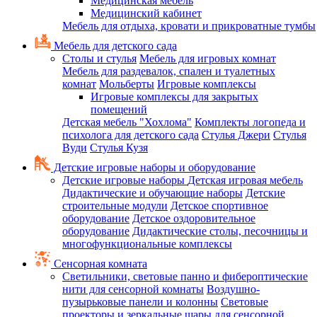
Медицинская мебель
Медицинский кабинет
Мебель для отдыха, кровати и прикроватные тумбы
Мебель для детского сада
Столы и стулья
Мебель для игровых комнат
Мебель для раздевалок, спален и туалетных
комнат
Мольберты
Игровые комплексы
Игровые комплексы для закрытых
помещений
Детская мебель "Хохлома"
Комплекты логопеда и
психолога для детского сада
Стулья Джери
Стулья
Вуди
Стулья Кузя
Детские игровые наборы и оборудование
Детские игровые наборы
Детская игровая мебель
Дидактические и обучающие наборы
Детские
строительные модули
Детское спортивное
оборудование
Детское оздоровительное
оборудование
Дидактические столы, песочницы и
многофункциональные комплексы
Сенсорная комната
Светильники, световые панно и фибероптические
нити для сенсорной комнаты
Воздушно-
пузырьковые панели и колонны
Световые
проекторы и зеркальные шары для сенсорной