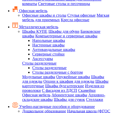
комнаты
Световые столы и песочницы
Офисная мебель
Офисные шкафы и столы
Стулья офисные
Мягкая
мебель для приемных
Кресла офисные
Металлическая мебель
Шкафы КУПЕ
Шкафы для обуви
Банковские
шкафы
Компьютерные и серверные шкафы
Напольные шкафы
Настенные шкафы
Антивандальные шкафы
Серверные стойки
Аксессуары
Столы разделочные
Столы разделочные
Столы разделочные с бортом
Модульные шкафы
Оружейные шкафы
Шкафы
для одежды
Опции к шкафам для одежды
Шкафы
картотечные
Шкафы бухгалтерские
Изделия из
проволоки
С фасадом из ЛДСП
Скамейки
Офисная мебель
Абонентские шкафы
Архивно-
складские шкафы
Шкафы для сумок
Стеллажи
Учебно-наглядные пособия и оборудование
Дошкольное образование
Начальная школа (ФГОС