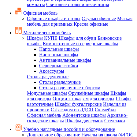
комнаты
Световые столы и песочницы
Офисная мебель
Офисные шкафы и столы
Стулья офисные
Мягкая
мебель для приемных
Кресла офисные
Металлическая мебель
Шкафы КУПЕ
Шкафы для обуви
Банковские
шкафы
Компьютерные и серверные шкафы
Напольные шкафы
Настенные шкафы
Антивандальные шкафы
Серверные стойки
Аксессуары
Столы разделочные
Столы разделочные
Столы разделочные с бортом
Модульные шкафы
Оружейные шкафы
Шкафы
для одежды
Опции к шкафам для одежды
Шкафы
картотечные
Шкафы бухгалтерские
Изделия из
проволоки
С фасадом из ЛДСП
Скамейки
Офисная мебель
Абонентские шкафы
Архивно-
складские шкафы
Шкафы для сумок
Стеллажи
Учебно-наглядные пособия и оборудование
Дошкольное образование
Начальная школа (ФГОС