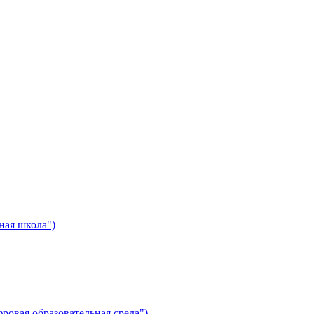
ная школа")
ровая образовательная среда")