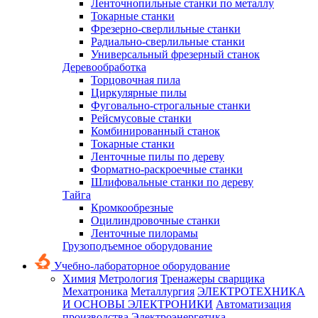
Ленточнопильные станки по металлу
Токарные станки
Фрезерно-сверлильные станки
Радиально-сверлильные станки
Универсальный фрезерный станок
Деревообработка
Торцовочная пила
Циркулярные пилы
Фуговально-строгальные станки
Рейсмусовые станки
Комбинированный станок
Токарные станки
Ленточные пилы по дереву
Форматно-раскроечные станки
Шлифовальные станки по дереву
Тайга
Кромкообрезные
Оцилиндровочные станки
Ленточные пилорамы
Грузоподъемное оборудование
Учебно-лабораторное оборудование
Химия
Метрология
Тренажеры сварщика
Мехатроника
Металлургия
ЭЛЕКТРОТЕХНИКА
И ОСНОВЫ ЭЛЕКТРОНИКИ
Автоматизация
производства
Электроэнергетика