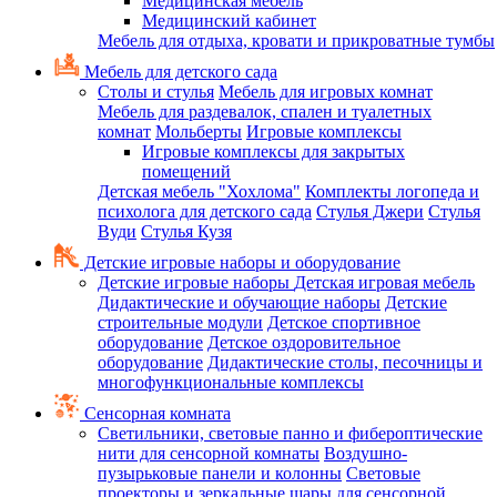
Медицинская мебель
Медицинский кабинет
Мебель для отдыха, кровати и прикроватные тумбы
Мебель для детского сада
Столы и стулья
Мебель для игровых комнат
Мебель для раздевалок, спален и туалетных
комнат
Мольберты
Игровые комплексы
Игровые комплексы для закрытых
помещений
Детская мебель "Хохлома"
Комплекты логопеда и
психолога для детского сада
Стулья Джери
Стулья
Вуди
Стулья Кузя
Детские игровые наборы и оборудование
Детские игровые наборы
Детская игровая мебель
Дидактические и обучающие наборы
Детские
строительные модули
Детское спортивное
оборудование
Детское оздоровительное
оборудование
Дидактические столы, песочницы и
многофункциональные комплексы
Сенсорная комната
Светильники, световые панно и фибероптические
нити для сенсорной комнаты
Воздушно-
пузырьковые панели и колонны
Световые
проекторы и зеркальные шары для сенсорной