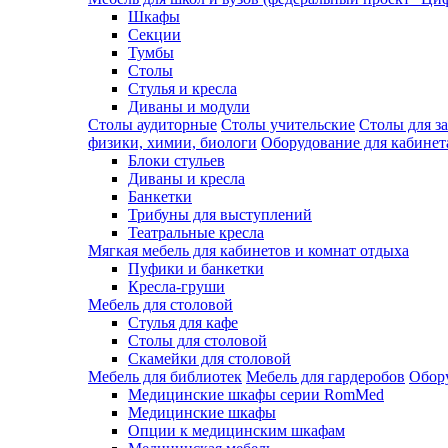
Шкафы
Секции
Тумбы
Столы
Стулья и кресла
Диваны и модули
Столы аудиторные
Столы учительские
Столы для з
физики, химии, биологи
Оборудование для кабинета
Блоки стульев
Диваны и кресла
Банкетки
Трибуны для выступлений
Театральные кресла
Мягкая мебель для кабинетов и комнат отдыха
Пуфики и банкетки
Кресла-груши
Мебель для столовой
Cтулья для кафе
Cтолы для столовой
Скамейки для столовой
Мебель для библиотек
Мебель для гардеробов
Обору
Медицинские шкафы серии RomMed
Медицинские шкафы
Опции к медицинским шкафам