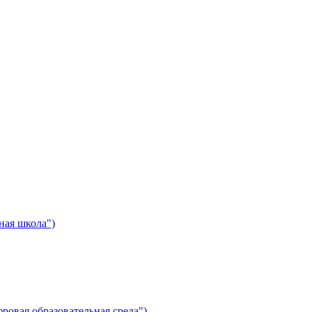
ная школа")
ровая образовательная среда")