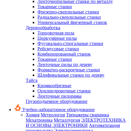
Ленточнопильные станки по металлу
Токарные станки
Фрезерно-сверлильные станки
Радиально-сверлильные станки
Универсальный фрезерный станок
Деревообработка
Торцовочная пила
Циркулярные пилы
Фуговально-строгальные станки
Рейсмусовые станки
Комбинированный станок
Токарные станки
Ленточные пилы по дереву
Форматно-раскроечные станки
Шлифовальные станки по дереву
Тайга
Кромкообрезные
Оцилиндровочные станки
Ленточные пилорамы
Грузоподъемное оборудование
Учебно-лабораторное оборудование
Химия
Метрология
Тренажеры сварщика
Мехатроника
Металлургия
ЭЛЕКТРОТЕХНИКА
И ОСНОВЫ ЭЛЕКТРОНИКИ
Автоматизация
производства
Электроэнергетика