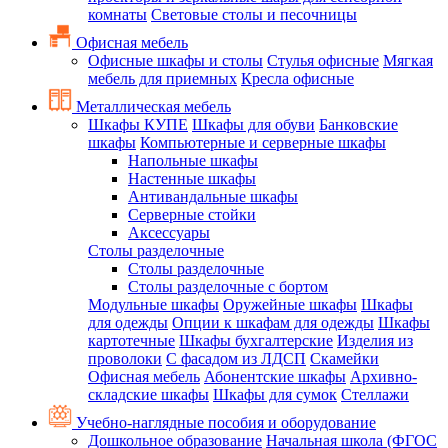
комнаты
Световые столы и песочницы
Офисная мебель
Офисные шкафы и столы
Стулья офисные
Мягкая
мебель для приемных
Кресла офисные
Металлическая мебель
Шкафы КУПЕ
Шкафы для обуви
Банковские
шкафы
Компьютерные и серверные шкафы
Напольные шкафы
Настенные шкафы
Антивандальные шкафы
Серверные стойки
Аксессуары
Столы разделочные
Столы разделочные
Столы разделочные с бортом
Модульные шкафы
Оружейные шкафы
Шкафы
для одежды
Опции к шкафам для одежды
Шкафы
картотечные
Шкафы бухгалтерские
Изделия из
проволоки
С фасадом из ЛДСП
Скамейки
Офисная мебель
Абонентские шкафы
Архивно-
складские шкафы
Шкафы для сумок
Стеллажи
Учебно-наглядные пособия и оборудование
Дошкольное образование
Начальная школа (ФГОС