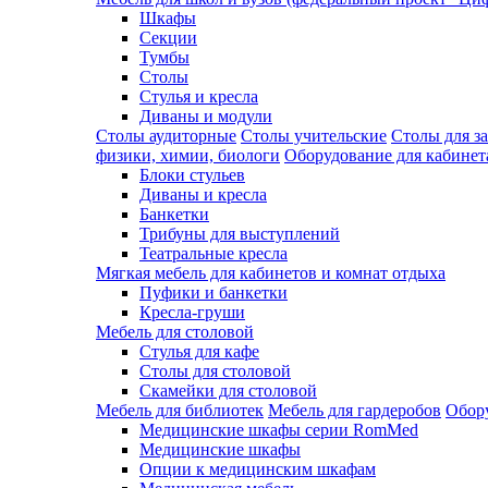
Шкафы
Секции
Тумбы
Столы
Стулья и кресла
Диваны и модули
Столы аудиторные
Столы учительские
Столы для з
физики, химии, биологи
Оборудование для кабинета
Блоки стульев
Диваны и кресла
Банкетки
Трибуны для выступлений
Театральные кресла
Мягкая мебель для кабинетов и комнат отдыха
Пуфики и банкетки
Кресла-груши
Мебель для столовой
Cтулья для кафе
Cтолы для столовой
Скамейки для столовой
Мебель для библиотек
Мебель для гардеробов
Обору
Медицинские шкафы серии RomMed
Медицинские шкафы
Опции к медицинским шкафам