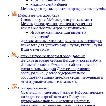
Медицинская мебель
Медицинский кабинет
Мебель для отдыха, кровати и прикроватные тумбы
Мебель для детского сада
Столы и стулья
Мебель для игровых комнат
Мебель для раздевалок, спален и туалетных
комнат
Мольберты
Игровые комплексы
Игровые комплексы для закрытых
помещений
Детская мебель "Хохлома"
Комплекты логопеда и
психолога для детского сада
Стулья Джери
Стулья
Вуди
Стулья Кузя
Детские игровые наборы и оборудование
Детские игровые наборы
Детская игровая мебель
Дидактические и обучающие наборы
Детские
строительные модули
Детское спортивное
оборудование
Детское оздоровительное
оборудование
Дидактические столы, песочницы и
многофункциональные комплексы
Сенсорная комната
Светильники, световые панно и фибероптические
нити для сенсорной комнаты
Воздушно-
пузырьковые панели и колонны
Световые
проекторы и зеркальные шары для сенсорной