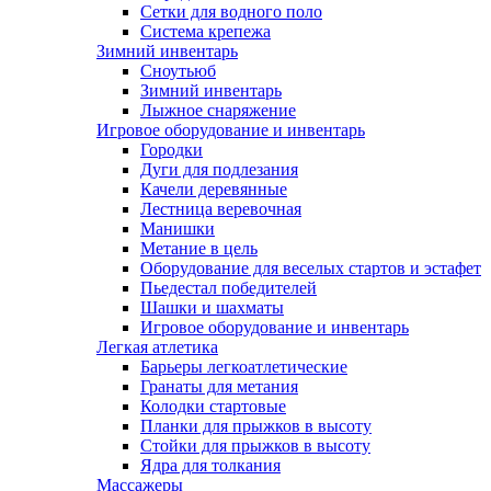
Сетки для водного поло
Система крепежа
Зимний инвентарь
Сноутьюб
Зимний инвентарь
Лыжное снаряжение
Игровое оборудование и инвентарь
Городки
Дуги для подлезания
Качели деревянные
Лестница веревочная
Манишки
Метание в цель
Оборудование для веселых стартов и эстафет
Пьедестал победителей
Шашки и шахматы
Игровое оборудование и инвентарь
Легкая атлетика
Барьеры легкоатлетические
Гранаты для метания
Колодки стартовые
Планки для прыжков в высоту
Стойки для прыжков в высоту
Ядра для толкания
Массажеры