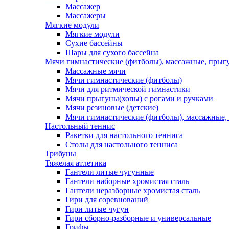
Массажер
Массажеры
Мягкие модули
Мягкие модули
Сухие бассейны
Шары для сухого бассейна
Мячи гимнастические (фитболы), массажные, прыгу
Массажные мячи
Мячи гимнастические (фитболы)
Мячи для ритмической гимнастики
Мячи прыгуны(хопы) с рогами и ручками
Мячи резиновые (детские)
Мячи гимнастические (фитболы), массажные,
Настольный теннис
Ракетки для настольного тенниса
Столы для настольного тенниса
Трибуны
Тяжелая атлетика
Гантели литые чугунные
Гантели наборные хромистая сталь
Гантели неразборные хромистая сталь
Гири для соревнований
Гири литые чугун
Гири сборно-разборные и универсальные
Грифы