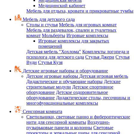
Медицинская мебель
Медицинский кабинет
Мебель для отдыха, кровати и прикроватные тумбы
Мебель для детского сада
Столы и стулья
Мебель для игровых комнат
Мебель для раздевалок, спален и туалетных
комнат
Мольберты
Игровые комплексы
Игровые комплексы для закрытых
помещений
Детская мебель "Хохлома"
Комплекты логопеда и
психолога для детского сада
Стулья Джери
Стулья
Вуди
Стулья Кузя
Детские игровые наборы и оборудование
Детские игровые наборы
Детская игровая мебель
Дидактические и обучающие наборы
Детские
строительные модули
Детское спортивное
оборудование
Детское оздоровительное
оборудование
Дидактические столы, песочницы и
многофункциональные комплексы
Сенсорная комната
Светильники, световые панно и фибероптические
нити для сенсорной комнаты
Воздушно-
пузырьковые панели и колонны
Световые
проекторы и зеркальные шары для сенсорной