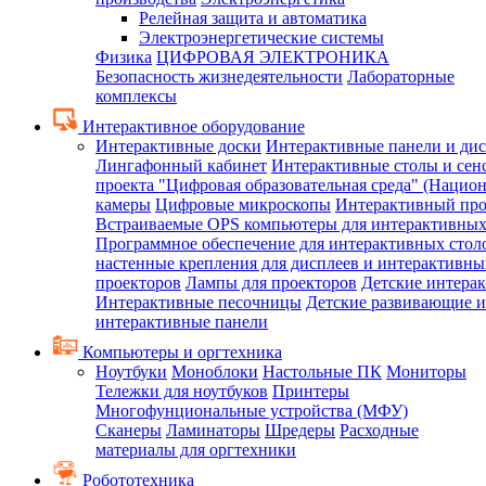
Релейная защита и автоматика
Электроэнергетические системы
Физика
ЦИФРОВАЯ ЭЛЕКТРОНИКА
Безопасность жизнедеятельности
Лабораторные
комплексы
Интерактивное оборудование
Интерактивные доски
Интерактивные панели и ди
Лингафонный кабинет
Интерактивные столы и сен
проекта "Цифровая образовательная среда" (Нацио
камеры
Цифровые микроскопы
Интерактивный про
Встраиваемые OPS компьютеры для интерактивных
Программное обеспечение для интерактивных стол
настенные крепления для дисплеев и интерактивны
проекторов
Лампы для проекторов
Детские интера
Интерактивные песочницы
Детские развивающие и
интерактивные панели
Компьютеры и оргтехника
Ноутбуки
Моноблоки
Настольные ПК
Мониторы
Тележки для ноутбуков
Принтеры
Многофунциональные устройства (МФУ)
Сканеры
Ламинаторы
Шредеры
Расходные
материалы для оргтехники
Робототехника