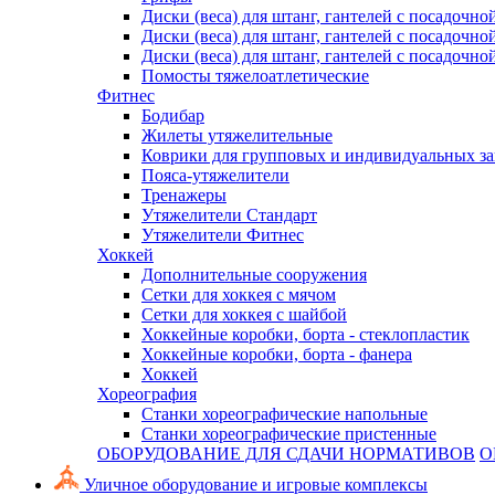
Диски (веса) для штанг, гантелей с посадочно
Диски (веса) для штанг, гантелей с посадочно
Диски (веса) для штанг, гантелей с посадочно
Помосты тяжелоатлетические
Фитнес
Бодибар
Жилеты утяжелительные
Коврики для групповых и индивидуальных з
Пояса-утяжелители
Тренажеры
Утяжелители Стандарт
Утяжелители Фитнес
Хоккей
Дополнительные сооружения
Сетки для хоккея с мячом
Сетки для хоккея с шайбой
Хоккейные коробки, борта - стеклопластик
Хоккейные коробки, борта - фанера
Хоккей
Хореография
Станки хореографические напольные
Станки хореографические пристенные
ОБОРУДОВАНИЕ ДЛЯ СДАЧИ НОРМАТИВОВ
О
Уличное оборудование и игровые комплексы