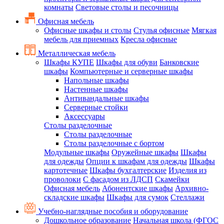
комнаты
Световые столы и песочницы
Офисная мебель
Офисные шкафы и столы
Стулья офисные
Мягкая
мебель для приемных
Кресла офисные
Металлическая мебель
Шкафы КУПЕ
Шкафы для обуви
Банковские
шкафы
Компьютерные и серверные шкафы
Напольные шкафы
Настенные шкафы
Антивандальные шкафы
Серверные стойки
Аксессуары
Столы разделочные
Столы разделочные
Столы разделочные с бортом
Модульные шкафы
Оружейные шкафы
Шкафы
для одежды
Опции к шкафам для одежды
Шкафы
картотечные
Шкафы бухгалтерские
Изделия из
проволоки
С фасадом из ЛДСП
Скамейки
Офисная мебель
Абонентские шкафы
Архивно-
складские шкафы
Шкафы для сумок
Стеллажи
Учебно-наглядные пособия и оборудование
Дошкольное образование
Начальная школа (ФГОС