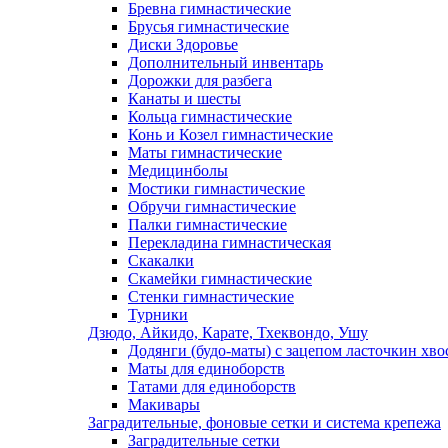
Бревна гимнастические
Брусья гимнастические
Диски Здоровье
Дополнительный инвентарь
Дорожки для разбега
Канаты и шесты
Кольца гимнастические
Конь и Козел гимнастические
Маты гимнастические
Медицинболы
Мостики гимнастические
Обручи гимнастические
Палки гимнастические
Перекладина гимнастическая
Скакалки
Скамейки гимнастические
Стенки гимнастические
Турники
Дзюдо, Айкидо, Карате, Тхеквондо, Ушу
Додянги (будо-маты) с зацепом ласточкин хво
Маты для единоборств
Татами для единоборств
Макивары
Заградительные, фоновые сетки и система крепежа
Заградительные сетки