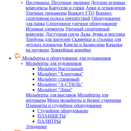
Песочницы. Песочные дворики
Детские игровые
комплексы
Карусели и горки
Арки и ограждения
Уличные тренажеры
Воркаут ГТО
Военно-
спортивная полоса препятствий
Оборудование
для парка
Спортивное уличное оборудование
Игровые элементы
Уличный спортивный
комплекс
Доступная среда
Лазы, бумы и мостики
Трибуны для зрителей
Скамейки и столики для
детских площадок
Качели и балансиры
Качалки
на пружине
Хоккейные коробки
Мольберты и оборудование для художников
Мольберты для художников
Мольберт Настольный
Мольберт "Хлопушка"
Мольберт станковый
Мольберт "А-СТИЛЬ"
Мольберт "Лира"
Мольберты для выставок
Мольберты для
интерьера
Мини мольберты и бизнес сувениры
Планшеты и студийное оборудование
Студийное оборудование
ПЛАНШЕТЫ
ПАЛИТРЫ
Этюдники