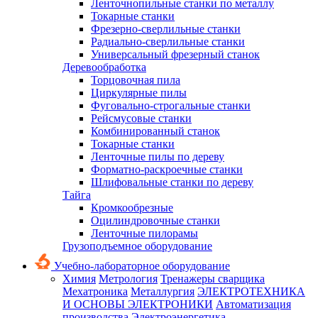
Ленточнопильные станки по металлу
Токарные станки
Фрезерно-сверлильные станки
Радиально-сверлильные станки
Универсальный фрезерный станок
Деревообработка
Торцовочная пила
Циркулярные пилы
Фуговально-строгальные станки
Рейсмусовые станки
Комбинированный станок
Токарные станки
Ленточные пилы по дереву
Форматно-раскроечные станки
Шлифовальные станки по дереву
Тайга
Кромкообрезные
Оцилиндровочные станки
Ленточные пилорамы
Грузоподъемное оборудование
Учебно-лабораторное оборудование
Химия
Метрология
Тренажеры сварщика
Мехатроника
Металлургия
ЭЛЕКТРОТЕХНИКА
И ОСНОВЫ ЭЛЕКТРОНИКИ
Автоматизация
производства
Электроэнергетика