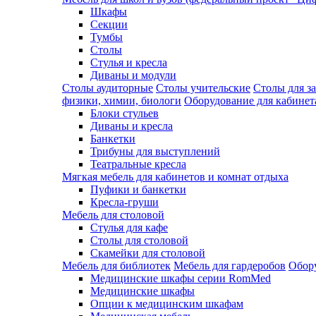
Шкафы
Секции
Тумбы
Столы
Стулья и кресла
Диваны и модули
Столы аудиторные
Столы учительские
Столы для з
физики, химии, биологи
Оборудование для кабинета
Блоки стульев
Диваны и кресла
Банкетки
Трибуны для выступлений
Театральные кресла
Мягкая мебель для кабинетов и комнат отдыха
Пуфики и банкетки
Кресла-груши
Мебель для столовой
Cтулья для кафе
Cтолы для столовой
Скамейки для столовой
Мебель для библиотек
Мебель для гардеробов
Обору
Медицинские шкафы серии RomMed
Медицинские шкафы
Опции к медицинским шкафам