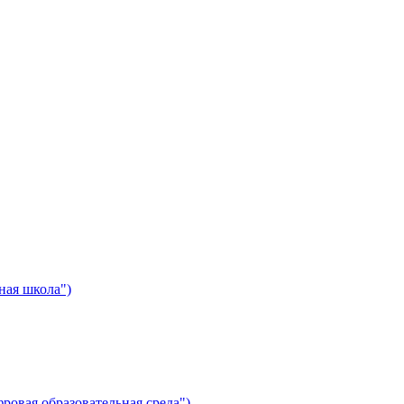
ная школа")
ровая образовательная среда")