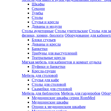
Шкафы
Секции
Тумбы
Столы
Стулья и кресла
Диваны и модули
Столы аудиторные
Столы учительские
Столы для з
физики, химии, биологи
Оборудование для кабинета
Блоки стульев
Диваны и кресла
Банкетки
Трибуны для выступлений
Театральные кресла
Мягкая мебель для кабинетов и комнат отдыха
Пуфики и банкетки
Кресла-груши
Мебель для столовой
Cтулья для кафе
Cтолы для столовой
Скамейки для столовой
Мебель для библиотек
Мебель для гардеробов
Обору
Медицинские шкафы серии RomMed
Медицинские шкафы
Опции к медицинским шкафам