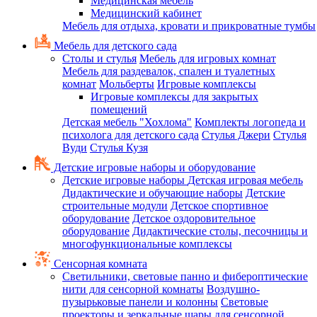
Медицинская мебель
Медицинский кабинет
Мебель для отдыха, кровати и прикроватные тумбы
Мебель для детского сада
Столы и стулья
Мебель для игровых комнат
Мебель для раздевалок, спален и туалетных
комнат
Мольберты
Игровые комплексы
Игровые комплексы для закрытых
помещений
Детская мебель "Хохлома"
Комплекты логопеда и
психолога для детского сада
Стулья Джери
Стулья
Вуди
Стулья Кузя
Детские игровые наборы и оборудование
Детские игровые наборы
Детская игровая мебель
Дидактические и обучающие наборы
Детские
строительные модули
Детское спортивное
оборудование
Детское оздоровительное
оборудование
Дидактические столы, песочницы и
многофункциональные комплексы
Сенсорная комната
Светильники, световые панно и фибероптические
нити для сенсорной комнаты
Воздушно-
пузырьковые панели и колонны
Световые
проекторы и зеркальные шары для сенсорной