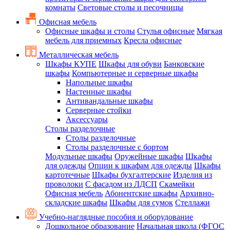
комнаты
Световые столы и песочницы
Офисная мебель
Офисные шкафы и столы
Стулья офисные
Мягкая
мебель для приемных
Кресла офисные
Металлическая мебель
Шкафы КУПЕ
Шкафы для обуви
Банковские
шкафы
Компьютерные и серверные шкафы
Напольные шкафы
Настенные шкафы
Антивандальные шкафы
Серверные стойки
Аксессуары
Столы разделочные
Столы разделочные
Столы разделочные с бортом
Модульные шкафы
Оружейные шкафы
Шкафы
для одежды
Опции к шкафам для одежды
Шкафы
картотечные
Шкафы бухгалтерские
Изделия из
проволоки
С фасадом из ЛДСП
Скамейки
Офисная мебель
Абонентские шкафы
Архивно-
складские шкафы
Шкафы для сумок
Стеллажи
Учебно-наглядные пособия и оборудование
Дошкольное образование
Начальная школа (ФГОС