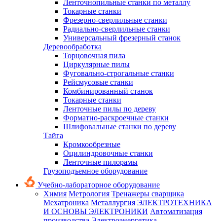
Ленточнопильные станки по металлу
Токарные станки
Фрезерно-сверлильные станки
Радиально-сверлильные станки
Универсальный фрезерный станок
Деревообработка
Торцовочная пила
Циркулярные пилы
Фуговально-строгальные станки
Рейсмусовые станки
Комбинированный станок
Токарные станки
Ленточные пилы по дереву
Форматно-раскроечные станки
Шлифовальные станки по дереву
Тайга
Кромкообрезные
Оцилиндровочные станки
Ленточные пилорамы
Грузоподъемное оборудование
Учебно-лабораторное оборудование
Химия
Метрология
Тренажеры сварщика
Мехатроника
Металлургия
ЭЛЕКТРОТЕХНИКА
И ОСНОВЫ ЭЛЕКТРОНИКИ
Автоматизация
производства
Электроэнергетика