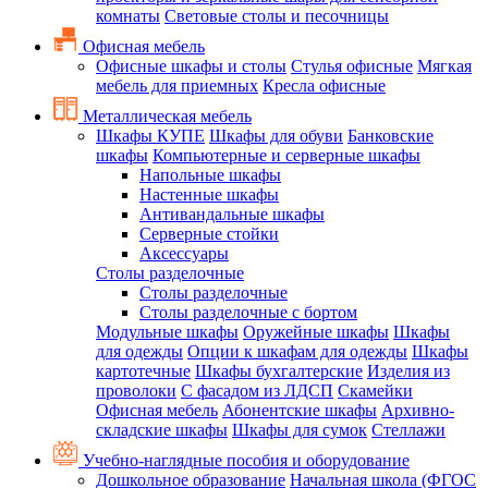
комнаты
Световые столы и песочницы
Офисная мебель
Офисные шкафы и столы
Стулья офисные
Мягкая
мебель для приемных
Кресла офисные
Металлическая мебель
Шкафы КУПЕ
Шкафы для обуви
Банковские
шкафы
Компьютерные и серверные шкафы
Напольные шкафы
Настенные шкафы
Антивандальные шкафы
Серверные стойки
Аксессуары
Столы разделочные
Столы разделочные
Столы разделочные с бортом
Модульные шкафы
Оружейные шкафы
Шкафы
для одежды
Опции к шкафам для одежды
Шкафы
картотечные
Шкафы бухгалтерские
Изделия из
проволоки
С фасадом из ЛДСП
Скамейки
Офисная мебель
Абонентские шкафы
Архивно-
складские шкафы
Шкафы для сумок
Стеллажи
Учебно-наглядные пособия и оборудование
Дошкольное образование
Начальная школа (ФГОС