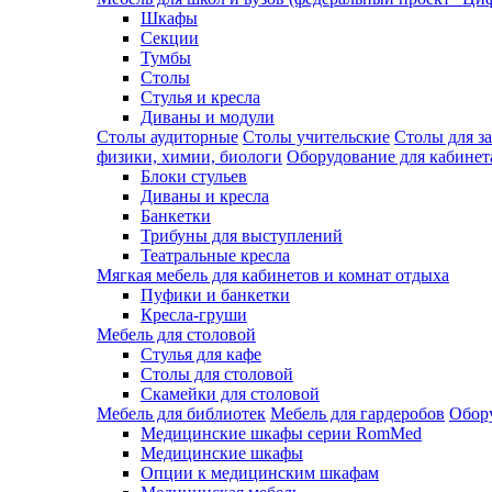
Шкафы
Секции
Тумбы
Столы
Стулья и кресла
Диваны и модули
Столы аудиторные
Столы учительские
Столы для з
физики, химии, биологи
Оборудование для кабинета
Блоки стульев
Диваны и кресла
Банкетки
Трибуны для выступлений
Театральные кресла
Мягкая мебель для кабинетов и комнат отдыха
Пуфики и банкетки
Кресла-груши
Мебель для столовой
Cтулья для кафе
Cтолы для столовой
Скамейки для столовой
Мебель для библиотек
Мебель для гардеробов
Обору
Медицинские шкафы серии RomMed
Медицинские шкафы
Опции к медицинским шкафам