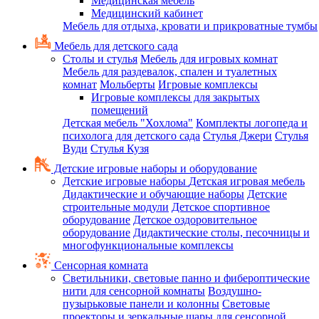
Медицинская мебель
Медицинский кабинет
Мебель для отдыха, кровати и прикроватные тумбы
Мебель для детского сада
Столы и стулья
Мебель для игровых комнат
Мебель для раздевалок, спален и туалетных
комнат
Мольберты
Игровые комплексы
Игровые комплексы для закрытых
помещений
Детская мебель "Хохлома"
Комплекты логопеда и
психолога для детского сада
Стулья Джери
Стулья
Вуди
Стулья Кузя
Детские игровые наборы и оборудование
Детские игровые наборы
Детская игровая мебель
Дидактические и обучающие наборы
Детские
строительные модули
Детское спортивное
оборудование
Детское оздоровительное
оборудование
Дидактические столы, песочницы и
многофункциональные комплексы
Сенсорная комната
Светильники, световые панно и фибероптические
нити для сенсорной комнаты
Воздушно-
пузырьковые панели и колонны
Световые
проекторы и зеркальные шары для сенсорной