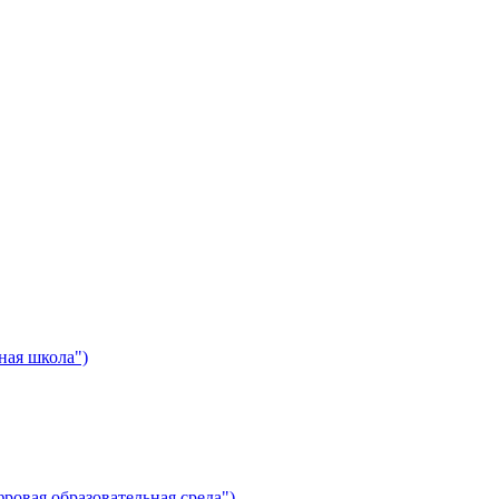
ная школа")
ровая образовательная среда")