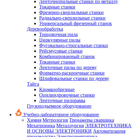
Ленточнопильные станки по металлу
Токарные станки
Фрезерно-сверлильные станки
Радиально-сверлильные станки
Универсальный фрезерный станок
Деревообработка
Торцовочная пила
Циркулярные пилы
Фуговально-строгальные станки
Рейсмусовые станки
Комбинированный станок
Токарные станки
Ленточные пилы по дереву
Форматно-раскроечные станки
Шлифовальные станки по дереву
Тайга
Кромкообрезные
Оцилиндровочные станки
Ленточные пилорамы
Грузоподъемное оборудование
Учебно-лабораторное оборудование
Химия
Метрология
Тренажеры сварщика
Мехатроника
Металлургия
ЭЛЕКТРОТЕХНИКА
И ОСНОВЫ ЭЛЕКТРОНИКИ
Автоматизация
производства
Электроэнергетика