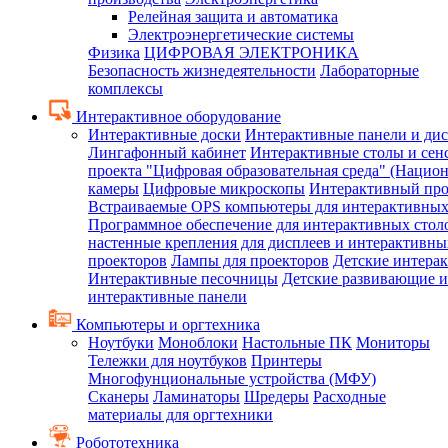
Релейная защита и автоматика
Электроэнергетические системы
Физика
ЦИФРОВАЯ ЭЛЕКТРОНИКА
Безопасность жизнедеятельности
Лабораторные
комплексы
Интерактивное оборудование
Интерактивные доски
Интерактивные панели и ди
Лингафонный кабинет
Интерактивные столы и сен
проекта "Цифровая образовательная среда" (Нацио
камеры
Цифровые микроскопы
Интерактивный про
Встраиваемые OPS компьютеры для интерактивных
Программное обеспечение для интерактивных стол
настенные крепления для дисплеев и интерактивны
проекторов
Лампы для проекторов
Детские интера
Интерактивные песочницы
Детские развивающие и
интерактивные панели
Компьютеры и оргтехника
Ноутбуки
Моноблоки
Настольные ПК
Мониторы
Тележки для ноутбуков
Принтеры
Многофунциональные устройства (МФУ)
Сканеры
Ламинаторы
Шредеры
Расходные
материалы для оргтехники
Робототехника