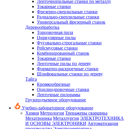
Ленточнопильные станки по металлу
Токарные станки
Фрезерно-сверлильные станки
Радиально-сверлильные станки
Универсальный фрезерный станок
Деревообработка
Торцовочная пила
Циркулярные пилы
Фуговально-строгальные станки
Рейсмусовые станки
Комбинированный станок
Токарные станки
Ленточные пилы по дереву
Форматно-раскроечные станки
Шлифовальные станки по дереву
Тайга
Кромкообрезные
Оцилиндровочные станки
Ленточные пилорамы
Грузоподъемное оборудование
Учебно-лабораторное оборудование
Химия
Метрология
Тренажеры сварщика
Мехатроника
Металлургия
ЭЛЕКТРОТЕХНИКА
И ОСНОВЫ ЭЛЕКТРОНИКИ
Автоматизация
производства
Электроэнергетика