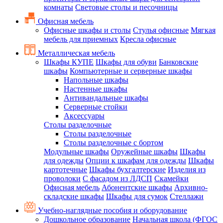
комнаты
Световые столы и песочницы
Офисная мебель
Офисные шкафы и столы
Стулья офисные
Мягкая
мебель для приемных
Кресла офисные
Металлическая мебель
Шкафы КУПЕ
Шкафы для обуви
Банковские
шкафы
Компьютерные и серверные шкафы
Напольные шкафы
Настенные шкафы
Антивандальные шкафы
Серверные стойки
Аксессуары
Столы разделочные
Столы разделочные
Столы разделочные с бортом
Модульные шкафы
Оружейные шкафы
Шкафы
для одежды
Опции к шкафам для одежды
Шкафы
картотечные
Шкафы бухгалтерские
Изделия из
проволоки
С фасадом из ЛДСП
Скамейки
Офисная мебель
Абонентские шкафы
Архивно-
складские шкафы
Шкафы для сумок
Стеллажи
Учебно-наглядные пособия и оборудование
Дошкольное образование
Начальная школа (ФГОС