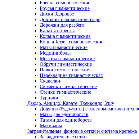
Бревна гимнастические
Брусья гимнастические
Диски Здоровье
Дополнительный инвентарь
Дорожки для разбега
Канаты и шесты
Кольца гимнастические
Конь и Козел гимнастические
Маты гимнастические
Медицинболы
Мостики гимнастические
Обручи гимнастические
Палки гимнастические
Перекладина гимнастическая
Скакалки
Скамейки гимнастические
Стенки гимнастические
Турники
Дзюдо, Айкидо, Карате, Тхеквондо, Ушу
Додянги (будо-маты) с зацепом ласточкин хво
Маты для единоборств
Татами для единоборств
Макивары
Заградительные, фоновые сетки и система крепежа
Заградительные сетки