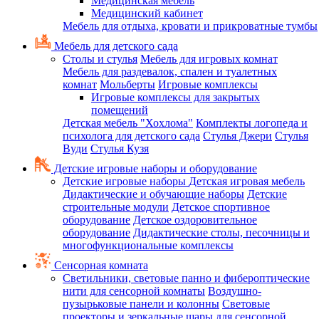
Медицинская мебель
Медицинский кабинет
Мебель для отдыха, кровати и прикроватные тумбы
Мебель для детского сада
Столы и стулья
Мебель для игровых комнат
Мебель для раздевалок, спален и туалетных
комнат
Мольберты
Игровые комплексы
Игровые комплексы для закрытых
помещений
Детская мебель "Хохлома"
Комплекты логопеда и
психолога для детского сада
Стулья Джери
Стулья
Вуди
Стулья Кузя
Детские игровые наборы и оборудование
Детские игровые наборы
Детская игровая мебель
Дидактические и обучающие наборы
Детские
строительные модули
Детское спортивное
оборудование
Детское оздоровительное
оборудование
Дидактические столы, песочницы и
многофункциональные комплексы
Сенсорная комната
Светильники, световые панно и фибероптические
нити для сенсорной комнаты
Воздушно-
пузырьковые панели и колонны
Световые
проекторы и зеркальные шары для сенсорной