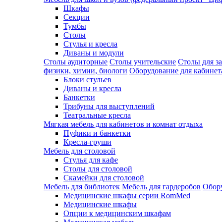
Шкафы
Секции
Тумбы
Столы
Стулья и кресла
Диваны и модули
Столы аудиторные
Столы учительские
Столы для з
физики, химии, биологи
Оборудование для кабинета
Блоки стульев
Диваны и кресла
Банкетки
Трибуны для выступлений
Театральные кресла
Мягкая мебель для кабинетов и комнат отдыха
Пуфики и банкетки
Кресла-груши
Мебель для столовой
Cтулья для кафе
Cтолы для столовой
Скамейки для столовой
Мебель для библиотек
Мебель для гардеробов
Обору
Медицинские шкафы серии RomMed
Медицинские шкафы
Опции к медицинским шкафам