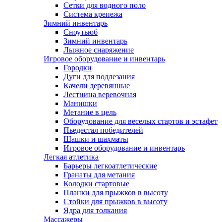
Сетки для водного поло
Система крепежа
Зимний инвентарь
Сноутьюб
Зимний инвентарь
Лыжное снаряжение
Игровое оборудование и инвентарь
Городки
Дуги для подлезания
Качели деревянные
Лестница веревочная
Манишки
Метание в цель
Оборудование для веселых стартов и эстафет
Пьедестал победителей
Шашки и шахматы
Игровое оборудование и инвентарь
Легкая атлетика
Барьеры легкоатлетические
Гранаты для метания
Колодки стартовые
Планки для прыжков в высоту
Стойки для прыжков в высоту
Ядра для толкания
Массажеры