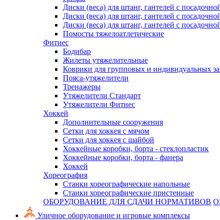
Диски (веса) для штанг, гантелей с посадочно
Диски (веса) для штанг, гантелей с посадочно
Диски (веса) для штанг, гантелей с посадочно
Помосты тяжелоатлетические
Фитнес
Бодибар
Жилеты утяжелительные
Коврики для групповых и индивидуальных з
Пояса-утяжелители
Тренажеры
Утяжелители Стандарт
Утяжелители Фитнес
Хоккей
Дополнительные сооружения
Сетки для хоккея с мячом
Сетки для хоккея с шайбой
Хоккейные коробки, борта - стеклопластик
Хоккейные коробки, борта - фанера
Хоккей
Хореография
Станки хореографические напольные
Станки хореографические пристенные
ОБОРУДОВАНИЕ ДЛЯ СДАЧИ НОРМАТИВОВ
О
Уличное оборудование и игровые комплексы