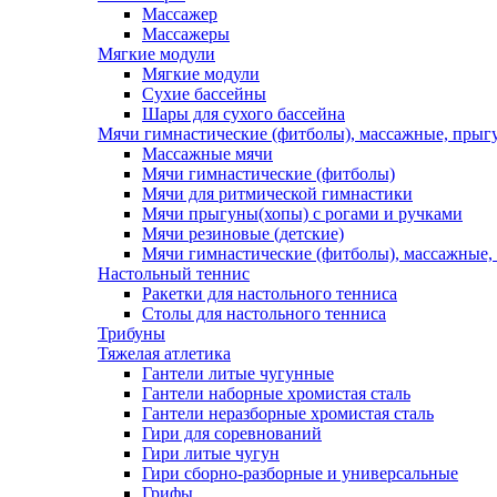
Массажер
Массажеры
Мягкие модули
Мягкие модули
Сухие бассейны
Шары для сухого бассейна
Мячи гимнастические (фитболы), массажные, прыгу
Массажные мячи
Мячи гимнастические (фитболы)
Мячи для ритмической гимнастики
Мячи прыгуны(хопы) с рогами и ручками
Мячи резиновые (детские)
Мячи гимнастические (фитболы), массажные,
Настольный теннис
Ракетки для настольного тенниса
Столы для настольного тенниса
Трибуны
Тяжелая атлетика
Гантели литые чугунные
Гантели наборные хромистая сталь
Гантели неразборные хромистая сталь
Гири для соревнований
Гири литые чугун
Гири сборно-разборные и универсальные
Грифы