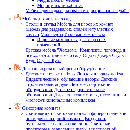
Медицинская мебель
Медицинский кабинет
Мебель для отдыха, кровати и прикроватные тумбы
Мебель для детского сада
Столы и стулья
Мебель для игровых комнат
Мебель для раздевалок, спален и туалетных
комнат
Мольберты
Игровые комплексы
Игровые комплексы для закрытых
помещений
Детская мебель "Хохлома"
Комплекты логопеда и
психолога для детского сада
Стулья Джери
Стулья
Вуди
Стулья Кузя
Детские игровые наборы и оборудование
Детские игровые наборы
Детская игровая мебель
Дидактические и обучающие наборы
Детские
строительные модули
Детское спортивное
оборудование
Детское оздоровительное
оборудование
Дидактические столы, песочницы и
многофункциональные комплексы
Сенсорная комната
Светильники, световые панно и фибероптические
нити для сенсорной комнаты
Воздушно-
пузырьковые панели и колонны
Световые
проекторы и зеркальные шары для сенсорной