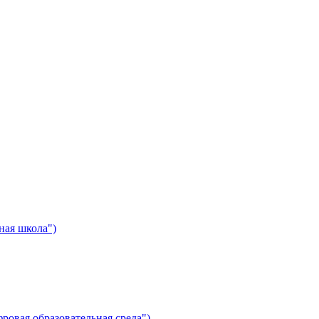
ная школа")
ровая образовательная среда")