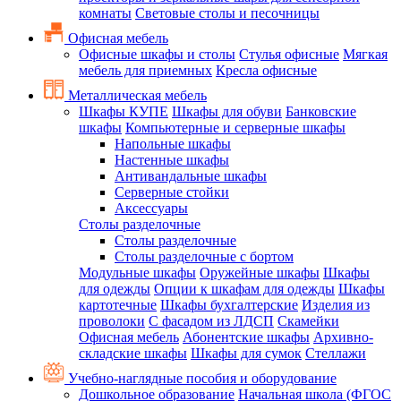
комнаты
Световые столы и песочницы
Офисная мебель
Офисные шкафы и столы
Стулья офисные
Мягкая
мебель для приемных
Кресла офисные
Металлическая мебель
Шкафы КУПЕ
Шкафы для обуви
Банковские
шкафы
Компьютерные и серверные шкафы
Напольные шкафы
Настенные шкафы
Антивандальные шкафы
Серверные стойки
Аксессуары
Столы разделочные
Столы разделочные
Столы разделочные с бортом
Модульные шкафы
Оружейные шкафы
Шкафы
для одежды
Опции к шкафам для одежды
Шкафы
картотечные
Шкафы бухгалтерские
Изделия из
проволоки
С фасадом из ЛДСП
Скамейки
Офисная мебель
Абонентские шкафы
Архивно-
складские шкафы
Шкафы для сумок
Стеллажи
Учебно-наглядные пособия и оборудование
Дошкольное образование
Начальная школа (ФГОС