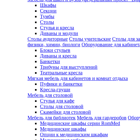
Шкафы
Секции
Тумбы
Столы
Стулья и кресла
Диваны и модули
Столы аудиторные
Столы учительские
Столы для з
физики, химии, биологи
Оборудование для кабинета
Блоки стульев
Диваны и кресла
Банкетки
Трибуны для выступлений
Театральные кресла
Мягкая мебель для кабинетов и комнат отдыха
Пуфики и банкетки
Кресла-груши
Мебель для столовой
Cтулья для кафе
Cтолы для столовой
Скамейки для столовой
Мебель для библиотек
Мебель для гардеробов
Обору
Медицинские шкафы серии RomMed
Медицинские шкафы
Опции к медицинским шкафам