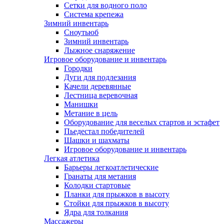
Сетки для водного поло
Система крепежа
Зимний инвентарь
Сноутьюб
Зимний инвентарь
Лыжное снаряжение
Игровое оборудование и инвентарь
Городки
Дуги для подлезания
Качели деревянные
Лестница веревочная
Манишки
Метание в цель
Оборудование для веселых стартов и эстафет
Пьедестал победителей
Шашки и шахматы
Игровое оборудование и инвентарь
Легкая атлетика
Барьеры легкоатлетические
Гранаты для метания
Колодки стартовые
Планки для прыжков в высоту
Стойки для прыжков в высоту
Ядра для толкания
Массажеры