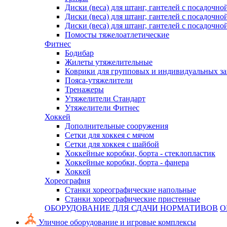
Диски (веса) для штанг, гантелей с посадочно
Диски (веса) для штанг, гантелей с посадочно
Диски (веса) для штанг, гантелей с посадочно
Помосты тяжелоатлетические
Фитнес
Бодибар
Жилеты утяжелительные
Коврики для групповых и индивидуальных з
Пояса-утяжелители
Тренажеры
Утяжелители Стандарт
Утяжелители Фитнес
Хоккей
Дополнительные сооружения
Сетки для хоккея с мячом
Сетки для хоккея с шайбой
Хоккейные коробки, борта - стеклопластик
Хоккейные коробки, борта - фанера
Хоккей
Хореография
Станки хореографические напольные
Станки хореографические пристенные
ОБОРУДОВАНИЕ ДЛЯ СДАЧИ НОРМАТИВОВ
О
Уличное оборудование и игровые комплексы