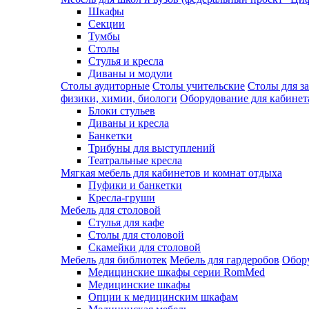
Шкафы
Секции
Тумбы
Столы
Стулья и кресла
Диваны и модули
Столы аудиторные
Столы учительские
Столы для з
физики, химии, биологи
Оборудование для кабинета
Блоки стульев
Диваны и кресла
Банкетки
Трибуны для выступлений
Театральные кресла
Мягкая мебель для кабинетов и комнат отдыха
Пуфики и банкетки
Кресла-груши
Мебель для столовой
Cтулья для кафе
Cтолы для столовой
Скамейки для столовой
Мебель для библиотек
Мебель для гардеробов
Обору
Медицинские шкафы серии RomMed
Медицинские шкафы
Опции к медицинским шкафам