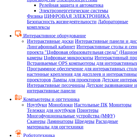
Релейная защита и автоматика
Электроэнергетические системы
Физика
ЦИФРОВАЯ ЭЛЕКТРОНИКА
Безопасность жизнедеятельности
Лабораторные
комплексы
Интерактивное оборудование
Интерактивные доски
Интерактивные панели и ди
Лингафонный кабинет
Интерактивные столы и сен
проекта "Цифровая образовательная среда" (Нацио
камеры
Цифровые микроскопы
Интерактивный про
Встраиваемые OPS компьютеры для интерактивных
Программное обеспечение для интерактивных стол
настенные крепления для дисплеев и интерактивны
проекторов
Лампы для проекторов
Детские интера
Интерактивные песочницы
Детские развивающие и
интерактивные панели
Компьютеры и оргтехника
Ноутбуки
Моноблоки
Настольные ПК
Мониторы
Тележки для ноутбуков
Принтеры
Многофунциональные устройства (МФУ)
Сканеры
Ламинаторы
Шредеры
Расходные
материалы для оргтехники
Робототехника