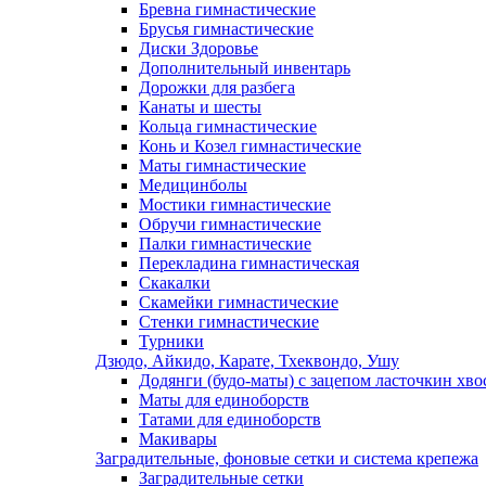
Бревна гимнастические
Брусья гимнастические
Диски Здоровье
Дополнительный инвентарь
Дорожки для разбега
Канаты и шесты
Кольца гимнастические
Конь и Козел гимнастические
Маты гимнастические
Медицинболы
Мостики гимнастические
Обручи гимнастические
Палки гимнастические
Перекладина гимнастическая
Скакалки
Скамейки гимнастические
Стенки гимнастические
Турники
Дзюдо, Айкидо, Карате, Тхеквондо, Ушу
Додянги (будо-маты) с зацепом ласточкин хво
Маты для единоборств
Татами для единоборств
Макивары
Заградительные, фоновые сетки и система крепежа
Заградительные сетки