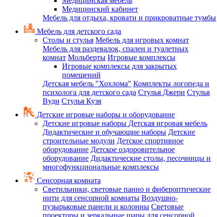
Медицинская мебель
Медицинский кабинет
Мебель для отдыха, кровати и прикроватные тумбы
Мебель для детского сада
Столы и стулья
Мебель для игровых комнат
Мебель для раздевалок, спален и туалетных
комнат
Мольберты
Игровые комплексы
Игровые комплексы для закрытых
помещений
Детская мебель "Хохлома"
Комплекты логопеда и
психолога для детского сада
Стулья Джери
Стулья
Вуди
Стулья Кузя
Детские игровые наборы и оборудование
Детские игровые наборы
Детская игровая мебель
Дидактические и обучающие наборы
Детские
строительные модули
Детское спортивное
оборудование
Детское оздоровительное
оборудование
Дидактические столы, песочницы и
многофункциональные комплексы
Сенсорная комната
Светильники, световые панно и фибероптические
нити для сенсорной комнаты
Воздушно-
пузырьковые панели и колонны
Световые
проекторы и зеркальные шары для сенсорной