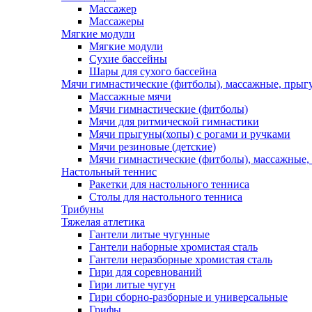
Массажер
Массажеры
Мягкие модули
Мягкие модули
Сухие бассейны
Шары для сухого бассейна
Мячи гимнастические (фитболы), массажные, прыгу
Массажные мячи
Мячи гимнастические (фитболы)
Мячи для ритмической гимнастики
Мячи прыгуны(хопы) с рогами и ручками
Мячи резиновые (детские)
Мячи гимнастические (фитболы), массажные,
Настольный теннис
Ракетки для настольного тенниса
Столы для настольного тенниса
Трибуны
Тяжелая атлетика
Гантели литые чугунные
Гантели наборные хромистая сталь
Гантели неразборные хромистая сталь
Гири для соревнований
Гири литые чугун
Гири сборно-разборные и универсальные
Грифы