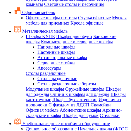
комнаты
Световые столы и песочницы
Офисная мебель
Офисные шкафы и столы
Стулья офисные
Мягкая
мебель для приемных
Кресла офисные
Металлическая мебель
Шкафы КУПЕ
Шкафы для обуви
Банковские
шкафы
Компьютерные и серверные шкафы
Напольные шкафы
Настенные шкафы
Антивандальные шкафы
Серверные стойки
Аксессуары
Столы разделочные
Столы разделочные
Столы разделочные с бортом
Модульные шкафы
Оружейные шкафы
Шкафы
для одежды
Опции к шкафам для одежды
Шкафы
картотечные
Шкафы бухгалтерские
Изделия из
проволоки
С фасадом из ЛДСП
Скамейки
Офисная мебель
Абонентские шкафы
Архивно-
складские шкафы
Шкафы для сумок
Стеллажи
Учебно-наглядные пособия и оборудование
Дошкольное образование
Начальная школа (ФГОС