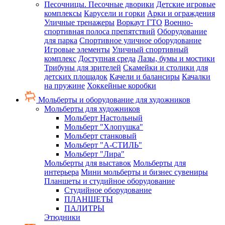
Песочницы. Песочные дворики
Детские игровые
комплексы
Карусели и горки
Арки и ограждения
Уличные тренажеры
Воркаут ГТО
Военно-
спортивная полоса препятствий
Оборудование
для парка
Спортивное уличное оборудование
Игровые элементы
Уличный спортивный
комплекс
Доступная среда
Лазы, бумы и мостики
Трибуны для зрителей
Скамейки и столики для
детских площадок
Качели и балансиры
Качалки
на пружине
Хоккейные коробки
Мольберты и оборудование для художников
Мольберты для художников
Мольберт Настольный
Мольберт "Хлопушка"
Мольберт станковый
Мольберт "А-СТИЛЬ"
Мольберт "Лира"
Мольберты для выставок
Мольберты для
интерьера
Мини мольберты и бизнес сувениры
Планшеты и студийное оборудование
Студийное оборудование
ПЛАНШЕТЫ
ПАЛИТРЫ
Этюдники