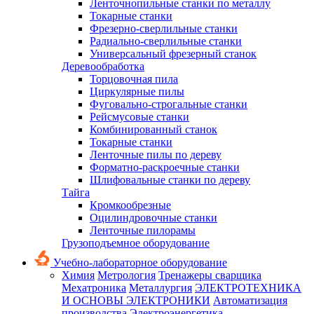
Ленточнопильные станки по металлу
Токарные станки
Фрезерно-сверлильные станки
Радиально-сверлильные станки
Универсальный фрезерный станок
Деревообработка
Торцовочная пила
Циркулярные пилы
Фуговально-строгальные станки
Рейсмусовые станки
Комбинированный станок
Токарные станки
Ленточные пилы по дереву
Форматно-раскроечные станки
Шлифовальные станки по дереву
Тайга
Кромкообрезные
Оцилиндровочные станки
Ленточные пилорамы
Грузоподъемное оборудование
Учебно-лабораторное оборудование
Химия
Метрология
Тренажеры сварщика
Мехатроника
Металлургия
ЭЛЕКТРОТЕХНИКА
И ОСНОВЫ ЭЛЕКТРОНИКИ
Автоматизация
производства
Электроэнергетика