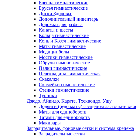
Бревна гимнастические
Брусья гимнастические
Диски Здоровье
Дополнительный инвентарь
Дорожки для разбега
Канаты и шесты
Кольца гимнастические
Конь и Козел гимнастические
Маты гимнастические
Медицинболы
Мостики гимнастические
Обручи гимнастические
Палки гимнастические
Перекладина гимнастическая
Скакалки
Скамейки гимнастические
Стенки гимнастические
Турники
Дзюдо, Айкидо, Карате, Тхеквондо, Ушу
Додянги (будо-маты) с зацепом ласточкин хво
Маты для единоборств
Татами для единоборств
Макивары
Заградительные, фоновые сетки и система крепежа
Заградительные сетки