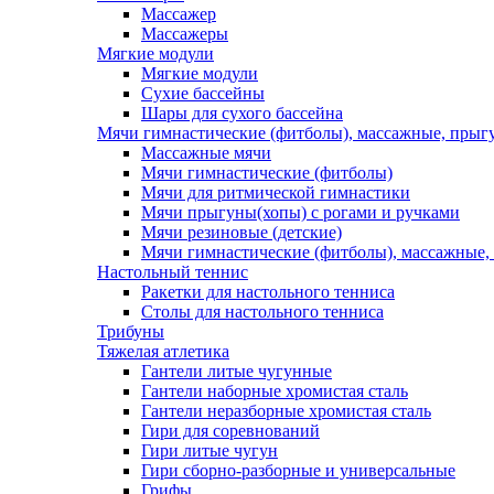
Массажер
Массажеры
Мягкие модули
Мягкие модули
Сухие бассейны
Шары для сухого бассейна
Мячи гимнастические (фитболы), массажные, прыгу
Массажные мячи
Мячи гимнастические (фитболы)
Мячи для ритмической гимнастики
Мячи прыгуны(хопы) с рогами и ручками
Мячи резиновые (детские)
Мячи гимнастические (фитболы), массажные,
Настольный теннис
Ракетки для настольного тенниса
Столы для настольного тенниса
Трибуны
Тяжелая атлетика
Гантели литые чугунные
Гантели наборные хромистая сталь
Гантели неразборные хромистая сталь
Гири для соревнований
Гири литые чугун
Гири сборно-разборные и универсальные
Грифы