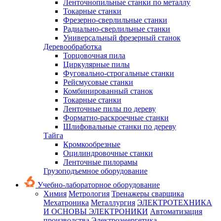
Ленточнопильные станки по металлу
Токарные станки
Фрезерно-сверлильные станки
Радиально-сверлильные станки
Универсальный фрезерный станок
Деревообработка
Торцовочная пила
Циркулярные пилы
Фуговально-строгальные станки
Рейсмусовые станки
Комбинированный станок
Токарные станки
Ленточные пилы по дереву
Форматно-раскроечные станки
Шлифовальные станки по дереву
Тайга
Кромкообрезные
Оцилиндровочные станки
Ленточные пилорамы
Грузоподъемное оборудование
Учебно-лабораторное оборудование
Химия
Метрология
Тренажеры сварщика
Мехатроника
Металлургия
ЭЛЕКТРОТЕХНИКА
И ОСНОВЫ ЭЛЕКТРОНИКИ
Автоматизация
производства
Электроэнергетика