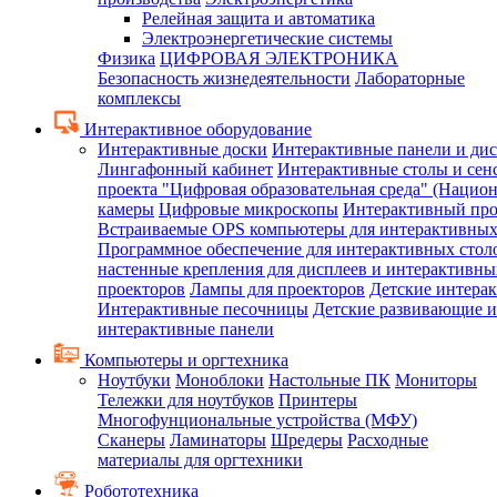
Релейная защита и автоматика
Электроэнергетические системы
Физика
ЦИФРОВАЯ ЭЛЕКТРОНИКА
Безопасность жизнедеятельности
Лабораторные
комплексы
Интерактивное оборудование
Интерактивные доски
Интерактивные панели и ди
Лингафонный кабинет
Интерактивные столы и сен
проекта "Цифровая образовательная среда" (Нацио
камеры
Цифровые микроскопы
Интерактивный про
Встраиваемые OPS компьютеры для интерактивных
Программное обеспечение для интерактивных стол
настенные крепления для дисплеев и интерактивны
проекторов
Лампы для проекторов
Детские интера
Интерактивные песочницы
Детские развивающие и
интерактивные панели
Компьютеры и оргтехника
Ноутбуки
Моноблоки
Настольные ПК
Мониторы
Тележки для ноутбуков
Принтеры
Многофунциональные устройства (МФУ)
Сканеры
Ламинаторы
Шредеры
Расходные
материалы для оргтехники
Робототехника