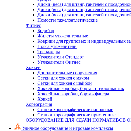
Диски (веса) для штанг, гантелей с посадочно
Диски (веса) для штанг, гантелей с посадочно
Диски (веса) для штанг, гантелей с посадочно
Помосты тяжелоатлетические
Фитнес
Бодибар
Жилеты утяжелительные
Коврики для групповых и индивидуальных з
Пояса-утяжелители
Тренажеры
Утяжелители Стандарт
Утяжелители Фитнес
Хоккей
Дополнительные сооружения
Сетки для хоккея с мячом
Сетки для хоккея с шайбой
Хоккейные коробки, борта - стеклопластик
Хоккейные коробки, борта - фанера
Хоккей
Хореография
Станки хореографические напольные
Станки хореографические пристенные
ОБОРУДОВАНИЕ ДЛЯ СДАЧИ НОРМАТИВОВ
О
Уличное оборудование и игровые комплексы