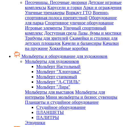
Песочницы. Песочные дворики
Детские игровые
комплексы
Карусели и горки
Арки и ограждения
Уличные тренажеры
Воркаут ГТО
Военно-
спортивная полоса препятствий
Оборудование
для парка
Спортивное уличное оборудование
Игровые элементы
Уличный спортивный
комплекс
Доступная среда
Лазы, бумы и мостики
Трибуны для зрителей
Скамейки и столики для
детских площадок
Качели и балансиры
Качалки
на пружине
Хоккейные коробки
Мольберты и оборудование для художников
Мольберты для художников
Мольберт Настольный
Мольберт "Хлопушка"
Мольберт станковый
Мольберт "А-СТИЛЬ"
Мольберт "Лира"
Мольберты для выставок
Мольберты для
интерьера
Мини мольберты и бизнес сувениры
Планшеты и студийное оборудование
Студийное оборудование
ПЛАНШЕТЫ
ПАЛИТРЫ
Этюдники