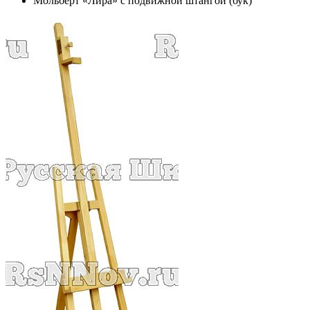
Мольберт «Лира» с подвижной штангой (бук)