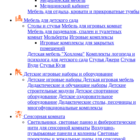
Медицинская мебель
Медицинский кабинет
Мебель для отдыха, кровати и прикроватные тумбы
Мебель для детского сада
Столы и стулья
Мебель для игровых комнат
Мебель для раздевалок, спален и туалетных
комнат
Мольберты
Игровые комплексы
Игровые комплексы для закрытых
помещений
Детская мебель "Хохлома"
Комплекты логопеда и
психолога для детского сада
Стулья Джери
Стулья
Вуди
Стулья Кузя
Детские игровые наборы и оборудование
Детские игровые наборы
Детская игровая мебель
Дидактические и обучающие наборы
Детские
строительные модули
Детское спортивное
оборудование
Детское оздоровительное
оборудование
Дидактические столы, песочницы и
многофункциональные комплексы
Сенсорная комната
Светильники, световые панно и фибероптические
нити для сенсорной комнаты
Воздушно-
пузырьковые панели и колонны
Световые
проекторы и зеркальные шары для сенсорной