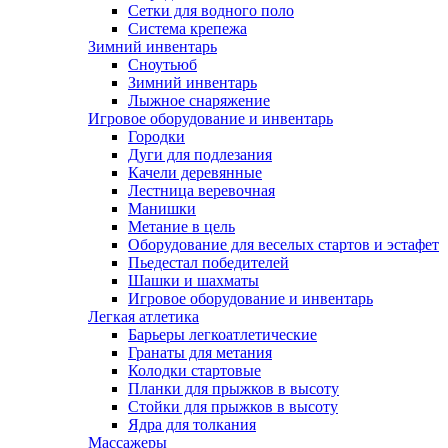
Сетки для водного поло
Система крепежа
Зимний инвентарь
Сноутьюб
Зимний инвентарь
Лыжное снаряжение
Игровое оборудование и инвентарь
Городки
Дуги для подлезания
Качели деревянные
Лестница веревочная
Манишки
Метание в цель
Оборудование для веселых стартов и эстафет
Пьедестал победителей
Шашки и шахматы
Игровое оборудование и инвентарь
Легкая атлетика
Барьеры легкоатлетические
Гранаты для метания
Колодки стартовые
Планки для прыжков в высоту
Стойки для прыжков в высоту
Ядра для толкания
Массажеры