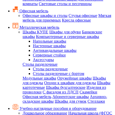
комнаты
Световые столы и песочницы
Офисная мебель
Офисные шкафы и столы
Стулья офисные
Мягкая
мебель для приемных
Кресла офисные
Металлическая мебель
Шкафы КУПЕ
Шкафы для обуви
Банковские
шкафы
Компьютерные и серверные шкафы
Напольные шкафы
Настенные шкафы
Антивандальные шкафы
Серверные стойки
Аксессуары
Столы разделочные
Столы разделочные
Столы разделочные с бортом
Модульные шкафы
Оружейные шкафы
Шкафы
для одежды
Опции к шкафам для одежды
Шкафы
картотечные
Шкафы бухгалтерские
Изделия из
проволоки
С фасадом из ЛДСП
Скамейки
Офисная мебель
Абонентские шкафы
Архивно-
складские шкафы
Шкафы для сумок
Стеллажи
Учебно-наглядные пособия и оборудование
Дошкольное образование
Начальная школа (ФГОС