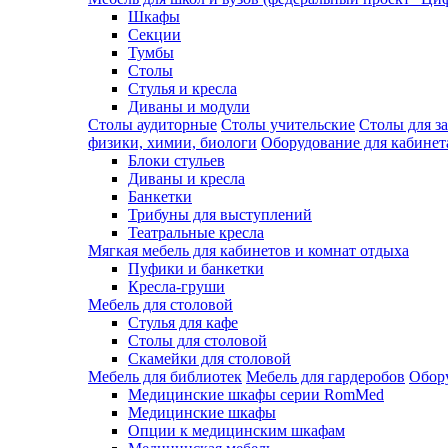
Шкафы
Секции
Тумбы
Столы
Стулья и кресла
Диваны и модули
Столы аудиторные
Столы учительские
Столы для з
физики, химии, биологи
Оборудование для кабинета
Блоки стульев
Диваны и кресла
Банкетки
Трибуны для выступлений
Театральные кресла
Мягкая мебель для кабинетов и комнат отдыха
Пуфики и банкетки
Кресла-груши
Мебель для столовой
Cтулья для кафе
Cтолы для столовой
Скамейки для столовой
Мебель для библиотек
Мебель для гардеробов
Обору
Медицинские шкафы серии RomMed
Медицинские шкафы
Опции к медицинским шкафам