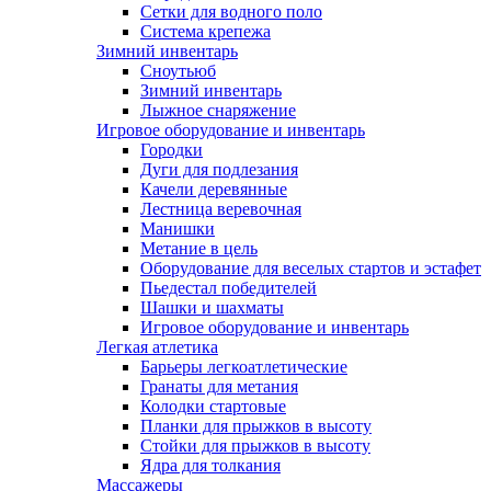
Сетки для водного поло
Система крепежа
Зимний инвентарь
Сноутьюб
Зимний инвентарь
Лыжное снаряжение
Игровое оборудование и инвентарь
Городки
Дуги для подлезания
Качели деревянные
Лестница веревочная
Манишки
Метание в цель
Оборудование для веселых стартов и эстафет
Пьедестал победителей
Шашки и шахматы
Игровое оборудование и инвентарь
Легкая атлетика
Барьеры легкоатлетические
Гранаты для метания
Колодки стартовые
Планки для прыжков в высоту
Стойки для прыжков в высоту
Ядра для толкания
Массажеры