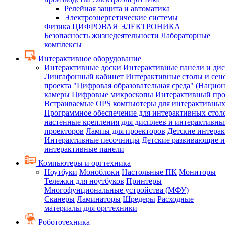
Релейная защита и автоматика
Электроэнергетические системы
Физика
ЦИФРОВАЯ ЭЛЕКТРОНИКА
Безопасность жизнедеятельности
Лабораторные
комплексы
Интерактивное оборудование
Интерактивные доски
Интерактивные панели и ди
Лингафонный кабинет
Интерактивные столы и сен
проекта "Цифровая образовательная среда" (Нацио
камеры
Цифровые микроскопы
Интерактивный про
Встраиваемые OPS компьютеры для интерактивных
Программное обеспечение для интерактивных стол
настенные крепления для дисплеев и интерактивны
проекторов
Лампы для проекторов
Детские интера
Интерактивные песочницы
Детские развивающие и
интерактивные панели
Компьютеры и оргтехника
Ноутбуки
Моноблоки
Настольные ПК
Мониторы
Тележки для ноутбуков
Принтеры
Многофунциональные устройства (МФУ)
Сканеры
Ламинаторы
Шредеры
Расходные
материалы для оргтехники
Робототехника