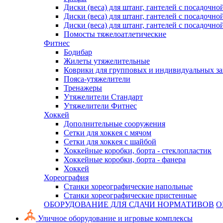
Диски (веса) для штанг, гантелей с посадочно
Диски (веса) для штанг, гантелей с посадочно
Диски (веса) для штанг, гантелей с посадочно
Помосты тяжелоатлетические
Фитнес
Бодибар
Жилеты утяжелительные
Коврики для групповых и индивидуальных з
Пояса-утяжелители
Тренажеры
Утяжелители Стандарт
Утяжелители Фитнес
Хоккей
Дополнительные сооружения
Сетки для хоккея с мячом
Сетки для хоккея с шайбой
Хоккейные коробки, борта - стеклопластик
Хоккейные коробки, борта - фанера
Хоккей
Хореография
Станки хореографические напольные
Станки хореографические пристенные
ОБОРУДОВАНИЕ ДЛЯ СДАЧИ НОРМАТИВОВ
О
Уличное оборудование и игровые комплексы