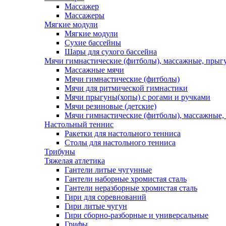
Массажер
Массажеры
Мягкие модули
Мягкие модули
Сухие бассейны
Шары для сухого бассейна
Мячи гимнастические (фитболы), массажные, прыгу
Массажные мячи
Мячи гимнастические (фитболы)
Мячи для ритмической гимнастики
Мячи прыгуны(хопы) с рогами и ручками
Мячи резиновые (детские)
Мячи гимнастические (фитболы), массажные,
Настольный теннис
Ракетки для настольного тенниса
Столы для настольного тенниса
Трибуны
Тяжелая атлетика
Гантели литые чугунные
Гантели наборные хромистая сталь
Гантели неразборные хромистая сталь
Гири для соревнований
Гири литые чугун
Гири сборно-разборные и универсальные
Грифы