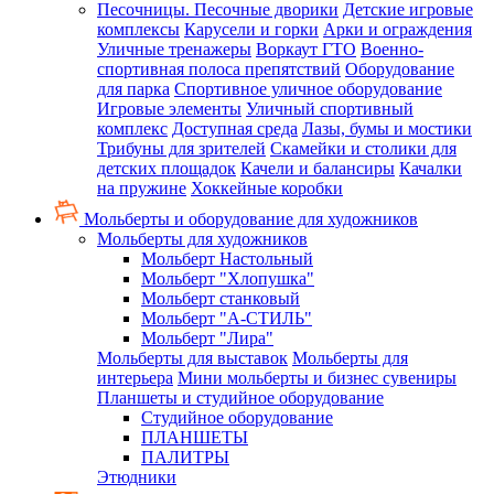
Песочницы. Песочные дворики
Детские игровые
комплексы
Карусели и горки
Арки и ограждения
Уличные тренажеры
Воркаут ГТО
Военно-
спортивная полоса препятствий
Оборудование
для парка
Спортивное уличное оборудование
Игровые элементы
Уличный спортивный
комплекс
Доступная среда
Лазы, бумы и мостики
Трибуны для зрителей
Скамейки и столики для
детских площадок
Качели и балансиры
Качалки
на пружине
Хоккейные коробки
Мольберты и оборудование для художников
Мольберты для художников
Мольберт Настольный
Мольберт "Хлопушка"
Мольберт станковый
Мольберт "А-СТИЛЬ"
Мольберт "Лира"
Мольберты для выставок
Мольберты для
интерьера
Мини мольберты и бизнес сувениры
Планшеты и студийное оборудование
Студийное оборудование
ПЛАНШЕТЫ
ПАЛИТРЫ
Этюдники