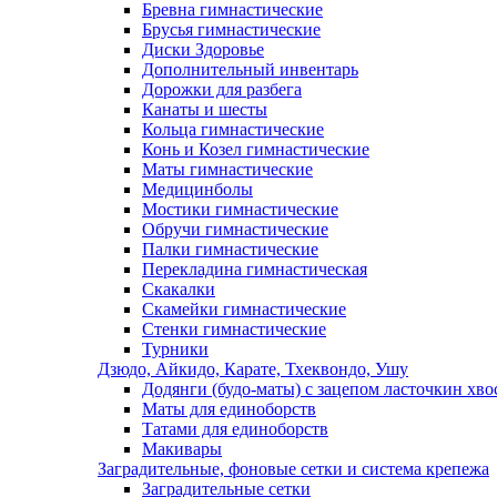
Бревна гимнастические
Брусья гимнастические
Диски Здоровье
Дополнительный инвентарь
Дорожки для разбега
Канаты и шесты
Кольца гимнастические
Конь и Козел гимнастические
Маты гимнастические
Медицинболы
Мостики гимнастические
Обручи гимнастические
Палки гимнастические
Перекладина гимнастическая
Скакалки
Скамейки гимнастические
Стенки гимнастические
Турники
Дзюдо, Айкидо, Карате, Тхеквондо, Ушу
Додянги (будо-маты) с зацепом ласточкин хво
Маты для единоборств
Татами для единоборств
Макивары
Заградительные, фоновые сетки и система крепежа
Заградительные сетки