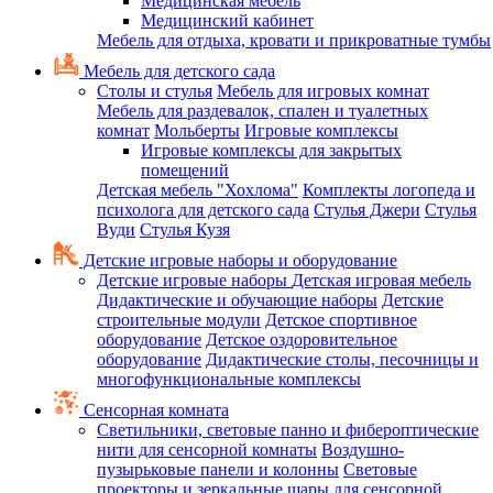
Медицинская мебель
Медицинский кабинет
Мебель для отдыха, кровати и прикроватные тумбы
Мебель для детского сада
Столы и стулья
Мебель для игровых комнат
Мебель для раздевалок, спален и туалетных
комнат
Мольберты
Игровые комплексы
Игровые комплексы для закрытых
помещений
Детская мебель "Хохлома"
Комплекты логопеда и
психолога для детского сада
Стулья Джери
Стулья
Вуди
Стулья Кузя
Детские игровые наборы и оборудование
Детские игровые наборы
Детская игровая мебель
Дидактические и обучающие наборы
Детские
строительные модули
Детское спортивное
оборудование
Детское оздоровительное
оборудование
Дидактические столы, песочницы и
многофункциональные комплексы
Сенсорная комната
Светильники, световые панно и фибероптические
нити для сенсорной комнаты
Воздушно-
пузырьковые панели и колонны
Световые
проекторы и зеркальные шары для сенсорной