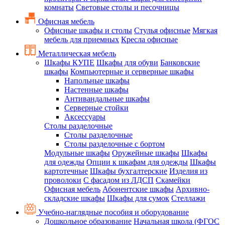
комнаты
Световые столы и песочницы
Офисная мебель
Офисные шкафы и столы
Стулья офисные
Мягкая
мебель для приемных
Кресла офисные
Металлическая мебель
Шкафы КУПЕ
Шкафы для обуви
Банковские
шкафы
Компьютерные и серверные шкафы
Напольные шкафы
Настенные шкафы
Антивандальные шкафы
Серверные стойки
Аксессуары
Столы разделочные
Столы разделочные
Столы разделочные с бортом
Модульные шкафы
Оружейные шкафы
Шкафы
для одежды
Опции к шкафам для одежды
Шкафы
картотечные
Шкафы бухгалтерские
Изделия из
проволоки
С фасадом из ЛДСП
Скамейки
Офисная мебель
Абонентские шкафы
Архивно-
складские шкафы
Шкафы для сумок
Стеллажи
Учебно-наглядные пособия и оборудование
Дошкольное образование
Начальная школа (ФГОС