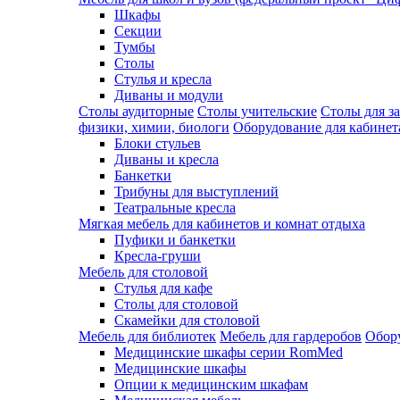
Шкафы
Секции
Тумбы
Столы
Стулья и кресла
Диваны и модули
Столы аудиторные
Столы учительские
Столы для з
физики, химии, биологи
Оборудование для кабинета
Блоки стульев
Диваны и кресла
Банкетки
Трибуны для выступлений
Театральные кресла
Мягкая мебель для кабинетов и комнат отдыха
Пуфики и банкетки
Кресла-груши
Мебель для столовой
Cтулья для кафе
Cтолы для столовой
Скамейки для столовой
Мебель для библиотек
Мебель для гардеробов
Обору
Медицинские шкафы серии RomMed
Медицинские шкафы
Опции к медицинским шкафам