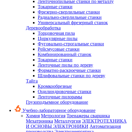
Ленточнопильные станки по металлу
Токарные станки
Фрезерно-сверлильные станки
Радиально-сверлильные станки
Универсальный фрезерный станок
Деревообработка
Торцовочная пила
Циркулярные пилы
Фуговально-строгальные станки
Рейсмусовые станки
Комбинированный станок
Токарные станки
Ленточные пилы по дереву
Форматно-раскроечные станки
Шлифовальные станки по дереву
Тайга
Кромкообрезные
Оцилиндровочные станки
Ленточные пилорамы
Грузоподъемное оборудование
Учебно-лабораторное оборудование
Химия
Метрология
Тренажеры сварщика
Мехатроника
Металлургия
ЭЛЕКТРОТЕХНИКА
И ОСНОВЫ ЭЛЕКТРОНИКИ
Автоматизация
производства
Электроэнергетика