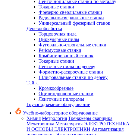
Ленточнопильные станки по металлу
Токарные станки
Фрезерно-сверлильные станки
Радиально-сверлильные станки
Универсальный фрезерный станок
Деревообработка
Торцовочная пила
Циркулярные пилы
Фуговально-строгальные станки
Рейсмусовые станки
Комбинированный станок
Токарные станки
Ленточные пилы по дереву
Форматно-раскроечные станки
Шлифовальные станки по дереву
Тайга
Кромкообрезные
Оцилиндровочные станки
Ленточные пилорамы
Грузоподъемное оборудование
Учебно-лабораторное оборудование
Химия
Метрология
Тренажеры сварщика
Мехатроника
Металлургия
ЭЛЕКТРОТЕХНИКА
И ОСНОВЫ ЭЛЕКТРОНИКИ
Автоматизация
производства
Электроэнергетика