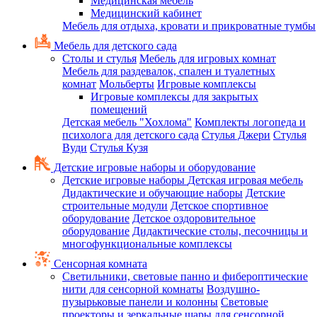
Медицинская мебель
Медицинский кабинет
Мебель для отдыха, кровати и прикроватные тумбы
Мебель для детского сада
Столы и стулья
Мебель для игровых комнат
Мебель для раздевалок, спален и туалетных
комнат
Мольберты
Игровые комплексы
Игровые комплексы для закрытых
помещений
Детская мебель "Хохлома"
Комплекты логопеда и
психолога для детского сада
Стулья Джери
Стулья
Вуди
Стулья Кузя
Детские игровые наборы и оборудование
Детские игровые наборы
Детская игровая мебель
Дидактические и обучающие наборы
Детские
строительные модули
Детское спортивное
оборудование
Детское оздоровительное
оборудование
Дидактические столы, песочницы и
многофункциональные комплексы
Сенсорная комната
Светильники, световые панно и фибероптические
нити для сенсорной комнаты
Воздушно-
пузырьковые панели и колонны
Световые
проекторы и зеркальные шары для сенсорной