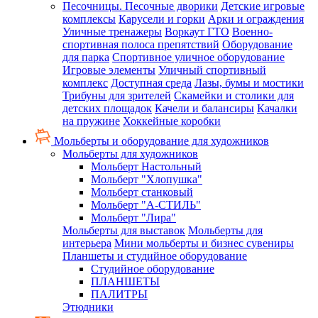
Песочницы. Песочные дворики
Детские игровые
комплексы
Карусели и горки
Арки и ограждения
Уличные тренажеры
Воркаут ГТО
Военно-
спортивная полоса препятствий
Оборудование
для парка
Спортивное уличное оборудование
Игровые элементы
Уличный спортивный
комплекс
Доступная среда
Лазы, бумы и мостики
Трибуны для зрителей
Скамейки и столики для
детских площадок
Качели и балансиры
Качалки
на пружине
Хоккейные коробки
Мольберты и оборудование для художников
Мольберты для художников
Мольберт Настольный
Мольберт "Хлопушка"
Мольберт станковый
Мольберт "А-СТИЛЬ"
Мольберт "Лира"
Мольберты для выставок
Мольберты для
интерьера
Мини мольберты и бизнес сувениры
Планшеты и студийное оборудование
Студийное оборудование
ПЛАНШЕТЫ
ПАЛИТРЫ
Этюдники