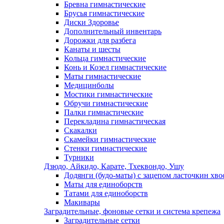
Бревна гимнастические
Брусья гимнастические
Диски Здоровье
Дополнительный инвентарь
Дорожки для разбега
Канаты и шесты
Кольца гимнастические
Конь и Козел гимнастические
Маты гимнастические
Медицинболы
Мостики гимнастические
Обручи гимнастические
Палки гимнастические
Перекладина гимнастическая
Скакалки
Скамейки гимнастические
Стенки гимнастические
Турники
Дзюдо, Айкидо, Карате, Тхеквондо, Ушу
Додянги (будо-маты) с зацепом ласточкин хво
Маты для единоборств
Татами для единоборств
Макивары
Заградительные, фоновые сетки и система крепежа
Заградительные сетки