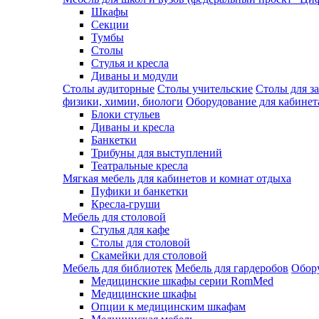
Шкафы
Секции
Тумбы
Столы
Стулья и кресла
Диваны и модули
Столы аудиторные
Столы учительские
Столы для з
физики, химии, биологи
Оборудование для кабинета
Блоки стульев
Диваны и кресла
Банкетки
Трибуны для выступлений
Театральные кресла
Мягкая мебель для кабинетов и комнат отдыха
Пуфики и банкетки
Кресла-груши
Мебель для столовой
Cтулья для кафе
Cтолы для столовой
Скамейки для столовой
Мебель для библиотек
Мебель для гардеробов
Обору
Медицинские шкафы серии RomMed
Медицинские шкафы
Опции к медицинским шкафам