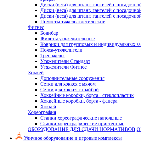
Диски (веса) для штанг, гантелей с посадочно
Диски (веса) для штанг, гантелей с посадочно
Диски (веса) для штанг, гантелей с посадочно
Помосты тяжелоатлетические
Фитнес
Бодибар
Жилеты утяжелительные
Коврики для групповых и индивидуальных з
Пояса-утяжелители
Тренажеры
Утяжелители Стандарт
Утяжелители Фитнес
Хоккей
Дополнительные сооружения
Сетки для хоккея с мячом
Сетки для хоккея с шайбой
Хоккейные коробки, борта - стеклопластик
Хоккейные коробки, борта - фанера
Хоккей
Хореография
Станки хореографические напольные
Станки хореографические пристенные
ОБОРУДОВАНИЕ ДЛЯ СДАЧИ НОРМАТИВОВ
О
Уличное оборудование и игровые комплексы