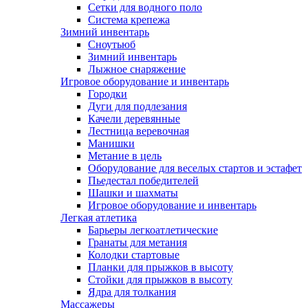
Сетки для водного поло
Система крепежа
Зимний инвентарь
Сноутьюб
Зимний инвентарь
Лыжное снаряжение
Игровое оборудование и инвентарь
Городки
Дуги для подлезания
Качели деревянные
Лестница веревочная
Манишки
Метание в цель
Оборудование для веселых стартов и эстафет
Пьедестал победителей
Шашки и шахматы
Игровое оборудование и инвентарь
Легкая атлетика
Барьеры легкоатлетические
Гранаты для метания
Колодки стартовые
Планки для прыжков в высоту
Стойки для прыжков в высоту
Ядра для толкания
Массажеры