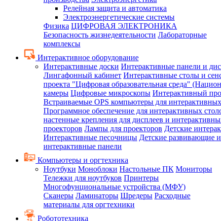
Релейная защита и автоматика
Электроэнергетические системы
Физика
ЦИФРОВАЯ ЭЛЕКТРОНИКА
Безопасность жизнедеятельности
Лабораторные
комплексы
Интерактивное оборудование
Интерактивные доски
Интерактивные панели и ди
Лингафонный кабинет
Интерактивные столы и сен
проекта "Цифровая образовательная среда" (Нацио
камеры
Цифровые микроскопы
Интерактивный про
Встраиваемые OPS компьютеры для интерактивных
Программное обеспечение для интерактивных стол
настенные крепления для дисплеев и интерактивны
проекторов
Лампы для проекторов
Детские интера
Интерактивные песочницы
Детские развивающие и
интерактивные панели
Компьютеры и оргтехника
Ноутбуки
Моноблоки
Настольные ПК
Мониторы
Тележки для ноутбуков
Принтеры
Многофунциональные устройства (МФУ)
Сканеры
Ламинаторы
Шредеры
Расходные
материалы для оргтехники
Робототехника