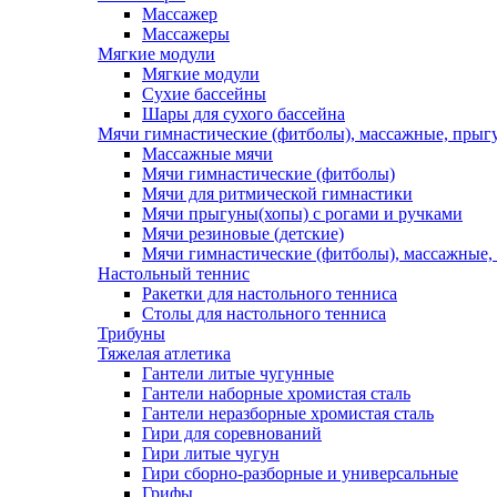
Массажер
Массажеры
Мягкие модули
Мягкие модули
Сухие бассейны
Шары для сухого бассейна
Мячи гимнастические (фитболы), массажные, прыгу
Массажные мячи
Мячи гимнастические (фитболы)
Мячи для ритмической гимнастики
Мячи прыгуны(хопы) с рогами и ручками
Мячи резиновые (детские)
Мячи гимнастические (фитболы), массажные,
Настольный теннис
Ракетки для настольного тенниса
Столы для настольного тенниса
Трибуны
Тяжелая атлетика
Гантели литые чугунные
Гантели наборные хромистая сталь
Гантели неразборные хромистая сталь
Гири для соревнований
Гири литые чугун
Гири сборно-разборные и универсальные
Грифы