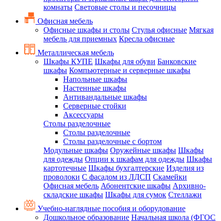
комнаты
Световые столы и песочницы
Офисная мебель
Офисные шкафы и столы
Стулья офисные
Мягкая
мебель для приемных
Кресла офисные
Металлическая мебель
Шкафы КУПЕ
Шкафы для обуви
Банковские
шкафы
Компьютерные и серверные шкафы
Напольные шкафы
Настенные шкафы
Антивандальные шкафы
Серверные стойки
Аксессуары
Столы разделочные
Столы разделочные
Столы разделочные с бортом
Модульные шкафы
Оружейные шкафы
Шкафы
для одежды
Опции к шкафам для одежды
Шкафы
картотечные
Шкафы бухгалтерские
Изделия из
проволоки
С фасадом из ЛДСП
Скамейки
Офисная мебель
Абонентские шкафы
Архивно-
складские шкафы
Шкафы для сумок
Стеллажи
Учебно-наглядные пособия и оборудование
Дошкольное образование
Начальная школа (ФГОС