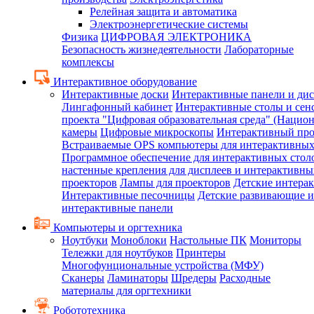
Релейная защита и автоматика
Электроэнергетические системы
Физика
ЦИФРОВАЯ ЭЛЕКТРОНИКА
Безопасность жизнедеятельности
Лабораторные
комплексы
Интерактивное оборудование
Интерактивные доски
Интерактивные панели и ди
Лингафонный кабинет
Интерактивные столы и сен
проекта "Цифровая образовательная среда" (Нацио
камеры
Цифровые микроскопы
Интерактивный про
Встраиваемые OPS компьютеры для интерактивных
Программное обеспечение для интерактивных стол
настенные крепления для дисплеев и интерактивны
проекторов
Лампы для проекторов
Детские интера
Интерактивные песочницы
Детские развивающие и
интерактивные панели
Компьютеры и оргтехника
Ноутбуки
Моноблоки
Настольные ПК
Мониторы
Тележки для ноутбуков
Принтеры
Многофунциональные устройства (МФУ)
Сканеры
Ламинаторы
Шредеры
Расходные
материалы для оргтехники
Робототехника