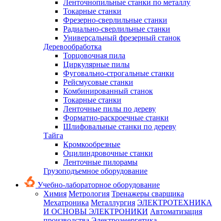
Ленточнопильные станки по металлу
Токарные станки
Фрезерно-сверлильные станки
Радиально-сверлильные станки
Универсальный фрезерный станок
Деревообработка
Торцовочная пила
Циркулярные пилы
Фуговально-строгальные станки
Рейсмусовые станки
Комбинированный станок
Токарные станки
Ленточные пилы по дереву
Форматно-раскроечные станки
Шлифовальные станки по дереву
Тайга
Кромкообрезные
Оцилиндровочные станки
Ленточные пилорамы
Грузоподъемное оборудование
Учебно-лабораторное оборудование
Химия
Метрология
Тренажеры сварщика
Мехатроника
Металлургия
ЭЛЕКТРОТЕХНИКА
И ОСНОВЫ ЭЛЕКТРОНИКИ
Автоматизация
производства
Электроэнергетика