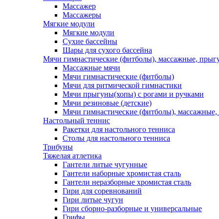
Массажер
Массажеры
Мягкие модули
Мягкие модули
Сухие бассейны
Шары для сухого бассейна
Мячи гимнастические (фитболы), массажные, прыгу
Массажные мячи
Мячи гимнастические (фитболы)
Мячи для ритмической гимнастики
Мячи прыгуны(хопы) с рогами и ручками
Мячи резиновые (детские)
Мячи гимнастические (фитболы), массажные,
Настольный теннис
Ракетки для настольного тенниса
Столы для настольного тенниса
Трибуны
Тяжелая атлетика
Гантели литые чугунные
Гантели наборные хромистая сталь
Гантели неразборные хромистая сталь
Гири для соревнований
Гири литые чугун
Гири сборно-разборные и универсальные
Грифы