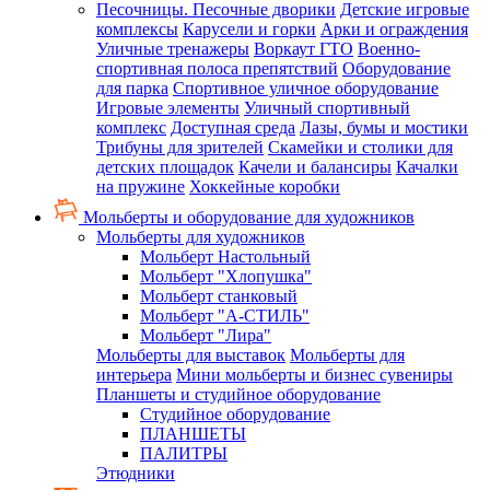
Песочницы. Песочные дворики
Детские игровые
комплексы
Карусели и горки
Арки и ограждения
Уличные тренажеры
Воркаут ГТО
Военно-
спортивная полоса препятствий
Оборудование
для парка
Спортивное уличное оборудование
Игровые элементы
Уличный спортивный
комплекс
Доступная среда
Лазы, бумы и мостики
Трибуны для зрителей
Скамейки и столики для
детских площадок
Качели и балансиры
Качалки
на пружине
Хоккейные коробки
Мольберты и оборудование для художников
Мольберты для художников
Мольберт Настольный
Мольберт "Хлопушка"
Мольберт станковый
Мольберт "А-СТИЛЬ"
Мольберт "Лира"
Мольберты для выставок
Мольберты для
интерьера
Мини мольберты и бизнес сувениры
Планшеты и студийное оборудование
Студийное оборудование
ПЛАНШЕТЫ
ПАЛИТРЫ
Этюдники