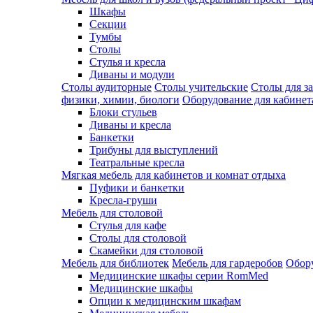
Шкафы
Секции
Тумбы
Столы
Стулья и кресла
Диваны и модули
Столы аудиторные
Столы учительские
Столы для з
физики, химии, биологи
Оборудование для кабинета
Блоки стульев
Диваны и кресла
Банкетки
Трибуны для выступлений
Театральные кресла
Мягкая мебель для кабинетов и комнат отдыха
Пуфики и банкетки
Кресла-груши
Мебель для столовой
Cтулья для кафе
Cтолы для столовой
Скамейки для столовой
Мебель для библиотек
Мебель для гардеробов
Обору
Медицинские шкафы серии RomMed
Медицинские шкафы
Опции к медицинским шкафам