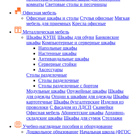
комнаты
Световые столы и песочницы
Офисная мебель
Офисные шкафы и столы
Стулья офисные
Мягкая
мебель для приемных
Кресла офисные
Металлическая мебель
Шкафы КУПЕ
Шкафы для обуви
Банковские
шкафы
Компьютерные и серверные шкафы
Напольные шкафы
Настенные шкафы
Антивандальные шкафы
Серверные стойки
Аксессуары
Столы разделочные
Столы разделочные
Столы разделочные с бортом
Модульные шкафы
Оружейные шкафы
Шкафы
для одежды
Опции к шкафам для одежды
Шкафы
картотечные
Шкафы бухгалтерские
Изделия из
проволоки
С фасадом из ЛДСП
Скамейки
Офисная мебель
Абонентские шкафы
Архивно-
складские шкафы
Шкафы для сумок
Стеллажи
Учебно-наглядные пособия и оборудование
Дошкольное образование
Начальная школа (ФГОС