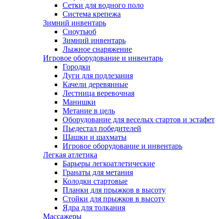
Сетки для водного поло
Система крепежа
Зимний инвентарь
Сноутьюб
Зимний инвентарь
Лыжное снаряжение
Игровое оборудование и инвентарь
Городки
Дуги для подлезания
Качели деревянные
Лестница веревочная
Манишки
Метание в цель
Оборудование для веселых стартов и эстафет
Пьедестал победителей
Шашки и шахматы
Игровое оборудование и инвентарь
Легкая атлетика
Барьеры легкоатлетические
Гранаты для метания
Колодки стартовые
Планки для прыжков в высоту
Стойки для прыжков в высоту
Ядра для толкания
Массажеры