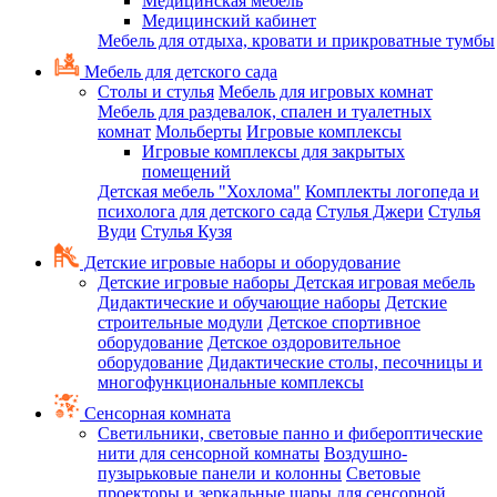
Медицинская мебель
Медицинский кабинет
Мебель для отдыха, кровати и прикроватные тумбы
Мебель для детского сада
Столы и стулья
Мебель для игровых комнат
Мебель для раздевалок, спален и туалетных
комнат
Мольберты
Игровые комплексы
Игровые комплексы для закрытых
помещений
Детская мебель "Хохлома"
Комплекты логопеда и
психолога для детского сада
Стулья Джери
Стулья
Вуди
Стулья Кузя
Детские игровые наборы и оборудование
Детские игровые наборы
Детская игровая мебель
Дидактические и обучающие наборы
Детские
строительные модули
Детское спортивное
оборудование
Детское оздоровительное
оборудование
Дидактические столы, песочницы и
многофункциональные комплексы
Сенсорная комната
Светильники, световые панно и фибероптические
нити для сенсорной комнаты
Воздушно-
пузырьковые панели и колонны
Световые
проекторы и зеркальные шары для сенсорной