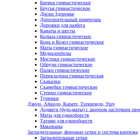
Бревна гимнастические
Брусья гимнастические
Диски Здоровье
Дополнительный инвентарь
Дорожки для разбега
Канаты и шесты
Кольца гимнастические
Конь и Козел гимнастические
Маты гимнастические
Медицинболы
Мостики гимнастические
Обручи гимнастические
Палки гимнастические
Перекладина гимнастическая
Скакалки
Скамейки гимнастические
Стенки гимнастические
Турники
Дзюдо, Айкидо, Карате, Тхеквондо, Ушу
Додянги (будо-маты) с зацепом ласточкин хво
Маты для единоборств
Татами для единоборств
Макивары
Заградительные, фоновые сетки и система крепежа
Заградительные сетки