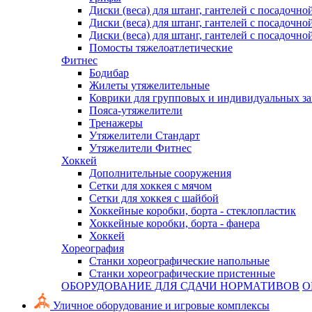
Диски (веса) для штанг, гантелей с посадочно
Диски (веса) для штанг, гантелей с посадочно
Диски (веса) для штанг, гантелей с посадочно
Помосты тяжелоатлетические
Фитнес
Бодибар
Жилеты утяжелительные
Коврики для групповых и индивидуальных з
Пояса-утяжелители
Тренажеры
Утяжелители Стандарт
Утяжелители Фитнес
Хоккей
Дополнительные сооружения
Сетки для хоккея с мячом
Сетки для хоккея с шайбой
Хоккейные коробки, борта - стеклопластик
Хоккейные коробки, борта - фанера
Хоккей
Хореография
Станки хореографические напольные
Станки хореографические пристенные
ОБОРУДОВАНИЕ ДЛЯ СДАЧИ НОРМАТИВОВ
О
Уличное оборудование и игровые комплексы