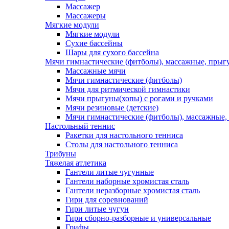
Массажер
Массажеры
Мягкие модули
Мягкие модули
Сухие бассейны
Шары для сухого бассейна
Мячи гимнастические (фитболы), массажные, прыгу
Массажные мячи
Мячи гимнастические (фитболы)
Мячи для ритмической гимнастики
Мячи прыгуны(хопы) с рогами и ручками
Мячи резиновые (детские)
Мячи гимнастические (фитболы), массажные,
Настольный теннис
Ракетки для настольного тенниса
Столы для настольного тенниса
Трибуны
Тяжелая атлетика
Гантели литые чугунные
Гантели наборные хромистая сталь
Гантели неразборные хромистая сталь
Гири для соревнований
Гири литые чугун
Гири сборно-разборные и универсальные
Грифы