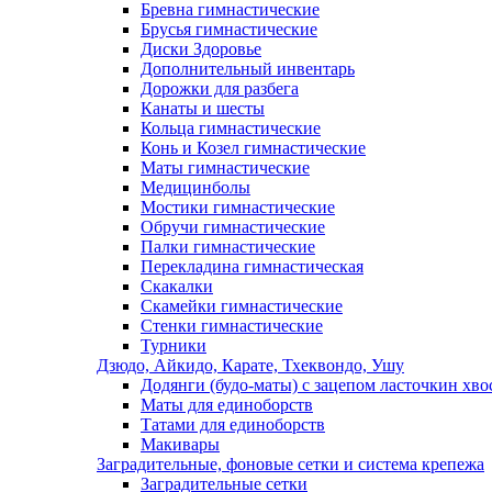
Бревна гимнастические
Брусья гимнастические
Диски Здоровье
Дополнительный инвентарь
Дорожки для разбега
Канаты и шесты
Кольца гимнастические
Конь и Козел гимнастические
Маты гимнастические
Медицинболы
Мостики гимнастические
Обручи гимнастические
Палки гимнастические
Перекладина гимнастическая
Скакалки
Скамейки гимнастические
Стенки гимнастические
Турники
Дзюдо, Айкидо, Карате, Тхеквондо, Ушу
Додянги (будо-маты) с зацепом ласточкин хво
Маты для единоборств
Татами для единоборств
Макивары
Заградительные, фоновые сетки и система крепежа
Заградительные сетки