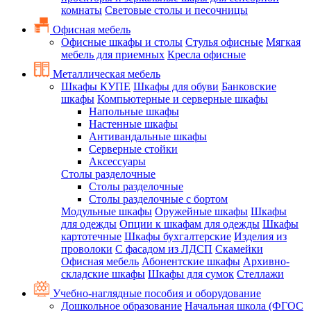
комнаты
Световые столы и песочницы
Офисная мебель
Офисные шкафы и столы
Стулья офисные
Мягкая
мебель для приемных
Кресла офисные
Металлическая мебель
Шкафы КУПЕ
Шкафы для обуви
Банковские
шкафы
Компьютерные и серверные шкафы
Напольные шкафы
Настенные шкафы
Антивандальные шкафы
Серверные стойки
Аксессуары
Столы разделочные
Столы разделочные
Столы разделочные с бортом
Модульные шкафы
Оружейные шкафы
Шкафы
для одежды
Опции к шкафам для одежды
Шкафы
картотечные
Шкафы бухгалтерские
Изделия из
проволоки
С фасадом из ЛДСП
Скамейки
Офисная мебель
Абонентские шкафы
Архивно-
складские шкафы
Шкафы для сумок
Стеллажи
Учебно-наглядные пособия и оборудование
Дошкольное образование
Начальная школа (ФГОС