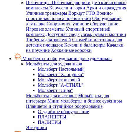
Песочницы. Песочные дворики
Детские игровые
комплексы
Карусели и горки
Арки и ограждения
Уличные тренажеры
Воркаут ГТО
Военно-
спортивная полоса препятствий
Оборудование
для парка
Спортивное уличное оборудование
Игровые элементы
Уличный спортивный
комплекс
Доступная среда
Лазы, бумы и мостики
Трибуны для зрителей
Скамейки и столики для
детских площадок
Качели и балансиры
Качалки
на пружине
Хоккейные коробки
Мольберты и оборудование для художников
Мольберты для художников
Мольберт Настольный
Мольберт "Хлопушка"
Мольберт станковый
Мольберт "А-СТИЛЬ"
Мольберт "Лира"
Мольберты для выставок
Мольберты для
интерьера
Мини мольберты и бизнес сувениры
Планшеты и студийное оборудование
Студийное оборудование
ПЛАНШЕТЫ
ПАЛИТРЫ
Этюдники