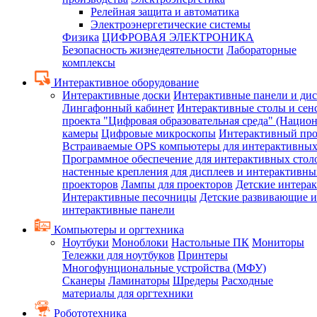
Релейная защита и автоматика
Электроэнергетические системы
Физика
ЦИФРОВАЯ ЭЛЕКТРОНИКА
Безопасность жизнедеятельности
Лабораторные
комплексы
Интерактивное оборудование
Интерактивные доски
Интерактивные панели и ди
Лингафонный кабинет
Интерактивные столы и сен
проекта "Цифровая образовательная среда" (Нацио
камеры
Цифровые микроскопы
Интерактивный про
Встраиваемые OPS компьютеры для интерактивных
Программное обеспечение для интерактивных стол
настенные крепления для дисплеев и интерактивны
проекторов
Лампы для проекторов
Детские интера
Интерактивные песочницы
Детские развивающие и
интерактивные панели
Компьютеры и оргтехника
Ноутбуки
Моноблоки
Настольные ПК
Мониторы
Тележки для ноутбуков
Принтеры
Многофунциональные устройства (МФУ)
Сканеры
Ламинаторы
Шредеры
Расходные
материалы для оргтехники
Робототехника