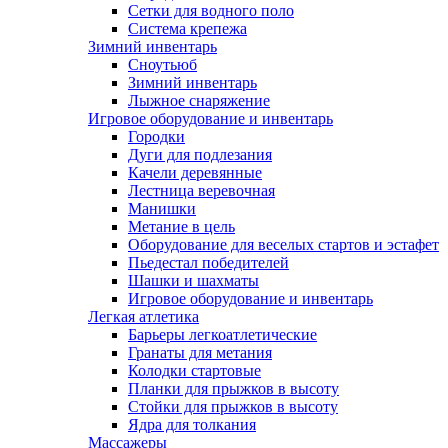
Сетки для водного поло
Система крепежа
Зимний инвентарь
Сноутьюб
Зимний инвентарь
Лыжное снаряжение
Игровое оборудование и инвентарь
Городки
Дуги для подлезания
Качели деревянные
Лестница веревочная
Манишки
Метание в цель
Оборудование для веселых стартов и эстафет
Пьедестал победителей
Шашки и шахматы
Игровое оборудование и инвентарь
Легкая атлетика
Барьеры легкоатлетические
Гранаты для метания
Колодки стартовые
Планки для прыжков в высоту
Стойки для прыжков в высоту
Ядра для толкания
Массажеры