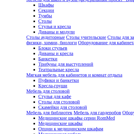
Шкафы
Секции
Тумбы
Столы
Стулья и кресла
Диваны и модули
Столы аудиторные
Столы учительские
Столы для з
физики, химии, биологи
Оборудование для кабинета
Блоки стульев
Диваны и кресла
Банкетки
Трибуны для выступлений
Театральные кресла
Мягкая мебель для кабинетов и комнат отдыха
Пуфики и банкетки
Кресла-груши
Мебель для столовой
Cтулья для кафе
Cтолы для столовой
Скамейки для столовой
Мебель для библиотек
Мебель для гардеробов
Обору
Медицинские шкафы серии RomMed
Медицинские шкафы
Опции к медицинским шкафам