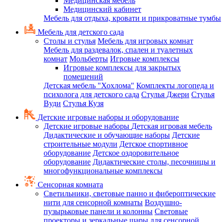
Медицинская мебель
Медицинский кабинет
Мебель для отдыха, кровати и прикроватные тумбы
Мебель для детского сада
Столы и стулья
Мебель для игровых комнат
Мебель для раздевалок, спален и туалетных
комнат
Мольберты
Игровые комплексы
Игровые комплексы для закрытых
помещений
Детская мебель "Хохлома"
Комплекты логопеда и
психолога для детского сада
Стулья Джери
Стулья
Вуди
Стулья Кузя
Детские игровые наборы и оборудование
Детские игровые наборы
Детская игровая мебель
Дидактические и обучающие наборы
Детские
строительные модули
Детское спортивное
оборудование
Детское оздоровительное
оборудование
Дидактические столы, песочницы и
многофункциональные комплексы
Сенсорная комната
Светильники, световые панно и фибероптические
нити для сенсорной комнаты
Воздушно-
пузырьковые панели и колонны
Световые
проекторы и зеркальные шары для сенсорной