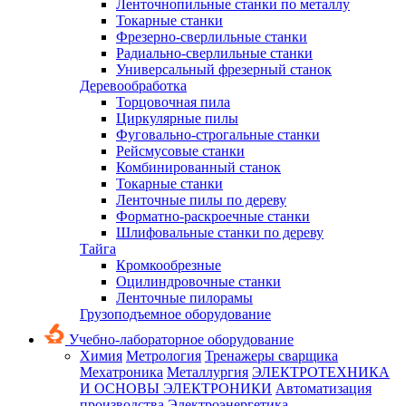
Ленточнопильные станки по металлу
Токарные станки
Фрезерно-сверлильные станки
Радиально-сверлильные станки
Универсальный фрезерный станок
Деревообработка
Торцовочная пила
Циркулярные пилы
Фуговально-строгальные станки
Рейсмусовые станки
Комбинированный станок
Токарные станки
Ленточные пилы по дереву
Форматно-раскроечные станки
Шлифовальные станки по дереву
Тайга
Кромкообрезные
Оцилиндровочные станки
Ленточные пилорамы
Грузоподъемное оборудование
Учебно-лабораторное оборудование
Химия
Метрология
Тренажеры сварщика
Мехатроника
Металлургия
ЭЛЕКТРОТЕХНИКА
И ОСНОВЫ ЭЛЕКТРОНИКИ
Автоматизация
производства
Электроэнергетика