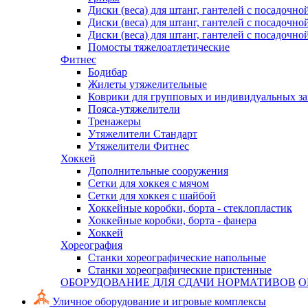
Диски (веса) для штанг, гантелей с посадочно
Диски (веса) для штанг, гантелей с посадочно
Диски (веса) для штанг, гантелей с посадочно
Помосты тяжелоатлетические
Фитнес
Бодибар
Жилеты утяжелительные
Коврики для групповых и индивидуальных з
Пояса-утяжелители
Тренажеры
Утяжелители Стандарт
Утяжелители Фитнес
Хоккей
Дополнительные сооружения
Сетки для хоккея с мячом
Сетки для хоккея с шайбой
Хоккейные коробки, борта - стеклопластик
Хоккейные коробки, борта - фанера
Хоккей
Хореография
Станки хореографические напольные
Станки хореографические пристенные
ОБОРУДОВАНИЕ ДЛЯ СДАЧИ НОРМАТИВОВ
О
Уличное оборудование и игровые комплексы