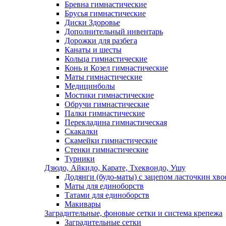
Бревна гимнастические
Брусья гимнастические
Диски Здоровье
Дополнительный инвентарь
Дорожки для разбега
Канаты и шесты
Кольца гимнастические
Конь и Козел гимнастические
Маты гимнастические
Медицинболы
Мостики гимнастические
Обручи гимнастические
Палки гимнастические
Перекладина гимнастическая
Скакалки
Скамейки гимнастические
Стенки гимнастические
Турники
Дзюдо, Айкидо, Карате, Тхеквондо, Ушу
Додянги (будо-маты) с зацепом ласточкин хво
Маты для единоборств
Татами для единоборств
Макивары
Заградительные, фоновые сетки и система крепежа
Заградительные сетки