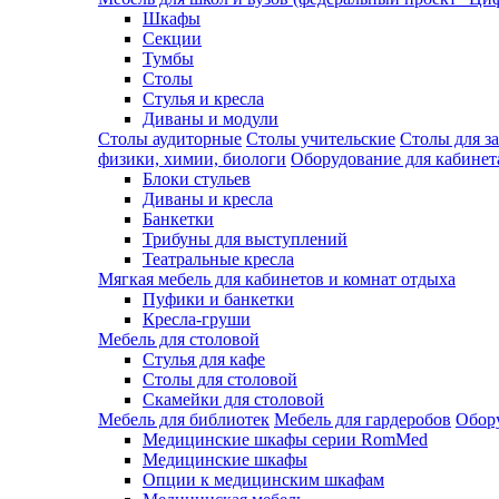
Шкафы
Секции
Тумбы
Столы
Стулья и кресла
Диваны и модули
Столы аудиторные
Столы учительские
Столы для з
физики, химии, биологи
Оборудование для кабинета
Блоки стульев
Диваны и кресла
Банкетки
Трибуны для выступлений
Театральные кресла
Мягкая мебель для кабинетов и комнат отдыха
Пуфики и банкетки
Кресла-груши
Мебель для столовой
Cтулья для кафе
Cтолы для столовой
Скамейки для столовой
Мебель для библиотек
Мебель для гардеробов
Обору
Медицинские шкафы серии RomMed
Медицинские шкафы
Опции к медицинским шкафам