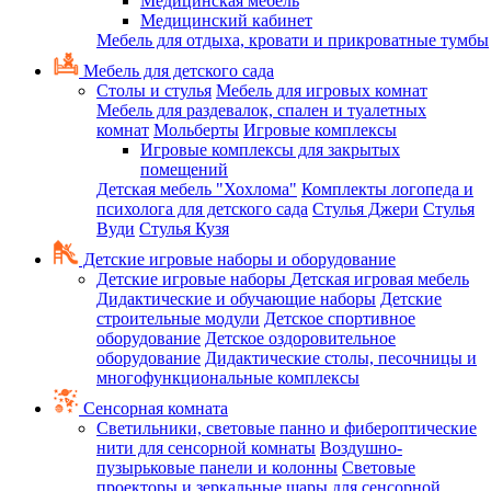
Медицинская мебель
Медицинский кабинет
Мебель для отдыха, кровати и прикроватные тумбы
Мебель для детского сада
Столы и стулья
Мебель для игровых комнат
Мебель для раздевалок, спален и туалетных
комнат
Мольберты
Игровые комплексы
Игровые комплексы для закрытых
помещений
Детская мебель "Хохлома"
Комплекты логопеда и
психолога для детского сада
Стулья Джери
Стулья
Вуди
Стулья Кузя
Детские игровые наборы и оборудование
Детские игровые наборы
Детская игровая мебель
Дидактические и обучающие наборы
Детские
строительные модули
Детское спортивное
оборудование
Детское оздоровительное
оборудование
Дидактические столы, песочницы и
многофункциональные комплексы
Сенсорная комната
Светильники, световые панно и фибероптические
нити для сенсорной комнаты
Воздушно-
пузырьковые панели и колонны
Световые
проекторы и зеркальные шары для сенсорной