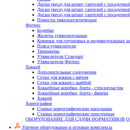
Диски (веса) для штанг, гантелей с посадочно
Диски (веса) для штанг, гантелей с посадочно
Диски (веса) для штанг, гантелей с посадочно
Помосты тяжелоатлетические
Фитнес
Бодибар
Жилеты утяжелительные
Коврики для групповых и индивидуальных з
Пояса-утяжелители
Тренажеры
Утяжелители Стандарт
Утяжелители Фитнес
Хоккей
Дополнительные сооружения
Сетки для хоккея с мячом
Сетки для хоккея с шайбой
Хоккейные коробки, борта - стеклопластик
Хоккейные коробки, борта - фанера
Хоккей
Хореография
Станки хореографические напольные
Станки хореографические пристенные
ОБОРУДОВАНИЕ ДЛЯ СДАЧИ НОРМАТИВОВ
О
Уличное оборудование и игровые комплексы