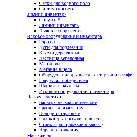
Сетки для водного поло
Система крепежа
Зимний инвентарь
Сноутьюб
Зимний инвентарь
Лыжное снаряжение
Игровое оборудование и инвентарь
Городки
Дуги для подлезания
Качели деревянные
Лестница веревочная
Манишки
Метание в цель
Оборудование для веселых стартов и эстафет
Пьедестал победителей
Шашки и шахматы
Игровое оборудование и инвентарь
Легкая атлетика
Барьеры легкоатлетические
Гранаты для метания
Колодки стартовые
Планки для прыжков в высоту
Стойки для прыжков в высоту
Ядра для толкания
Массажеры