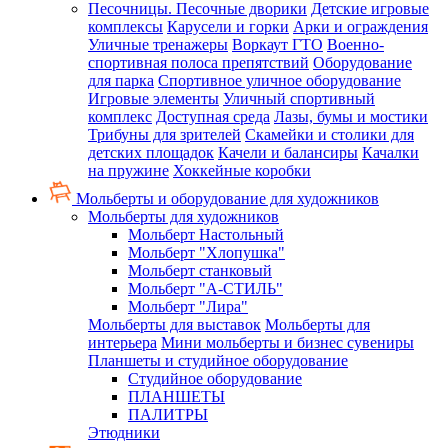
Песочницы. Песочные дворики
Детские игровые
комплексы
Карусели и горки
Арки и ограждения
Уличные тренажеры
Воркаут ГТО
Военно-
спортивная полоса препятствий
Оборудование
для парка
Спортивное уличное оборудование
Игровые элементы
Уличный спортивный
комплекс
Доступная среда
Лазы, бумы и мостики
Трибуны для зрителей
Скамейки и столики для
детских площадок
Качели и балансиры
Качалки
на пружине
Хоккейные коробки
Мольберты и оборудование для художников
Мольберты для художников
Мольберт Настольный
Мольберт "Хлопушка"
Мольберт станковый
Мольберт "А-СТИЛЬ"
Мольберт "Лира"
Мольберты для выставок
Мольберты для
интерьера
Мини мольберты и бизнес сувениры
Планшеты и студийное оборудование
Студийное оборудование
ПЛАНШЕТЫ
ПАЛИТРЫ
Этюдники