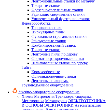
Ленточнопильные станки по металлу
Токарные станки
Фрезерно-сверлильные станки
Радиально-сверлильные станки
Универсальный фрезерный станок
Деревообработка
Торцовочная пила
Циркулярные пилы
Фуговально-строгальные станки
Рейсмусовые станки
Комбинированный станок
Токарные станки
Ленточные пилы по дереву
Форматно-раскроечные станки
Шлифовальные станки по дереву
Тайга
Кромкообрезные
Оцилиндровочные станки
Ленточные пилорамы
Грузоподъемное оборудование
Учебно-лабораторное оборудование
Химия
Метрология
Тренажеры сварщика
Мехатроника
Металлургия
ЭЛЕКТРОТЕХНИКА
И ОСНОВЫ ЭЛЕКТРОНИКИ
Автоматизация
производства
Электроэнергетика