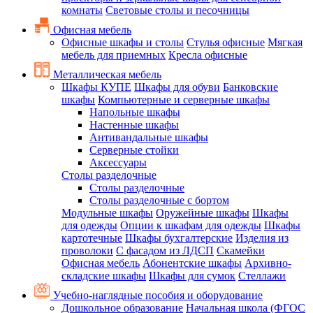
комнаты
Световые столы и песочницы
Офисная мебель
Офисные шкафы и столы
Стулья офисные
Мягкая
мебель для приемных
Кресла офисные
Металлическая мебель
Шкафы КУПЕ
Шкафы для обуви
Банковские
шкафы
Компьютерные и серверные шкафы
Напольные шкафы
Настенные шкафы
Антивандальные шкафы
Серверные стойки
Аксессуары
Столы разделочные
Столы разделочные
Столы разделочные с бортом
Модульные шкафы
Оружейные шкафы
Шкафы
для одежды
Опции к шкафам для одежды
Шкафы
картотечные
Шкафы бухгалтерские
Изделия из
проволоки
С фасадом из ЛДСП
Скамейки
Офисная мебель
Абонентские шкафы
Архивно-
складские шкафы
Шкафы для сумок
Стеллажи
Учебно-наглядные пособия и оборудование
Дошкольное образование
Начальная школа (ФГОС