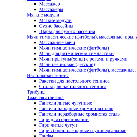
Массажер
Массажеры
Мягкие модули
Мягкие модули
Сухие бассейны
Шары для сухого бассейна
Мячи гимнастические (фитболы), массажные, прыгу
Массажные мячи
Мячи гимнастические (фитболы)
Мячи для ритмической гимнастики
Мячи прыгуны(хопы) с рогами и ручками
Мячи резиновые (детские)
Мячи гимнастические (фитболы), массажные,
Настольный теннис
Ракетки для настольного тенниса
Столы для настольного тенниса
Трибуны
Тяжелая атлетика
Гантели литые чугунные
Гантели наборные хромистая сталь
Гантели неразборные хромистая сталь
Гири для соревнований
Гири литые чугун
Гири сборно-разборные и универсальные
Грифы