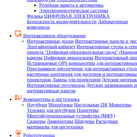
Релейная защита и автоматика
Электроэнергетические системы
Физика
ЦИФРОВАЯ ЭЛЕКТРОНИКА
Безопасность жизнедеятельности
Лабораторные
комплексы
Интерактивное оборудование
Интерактивные доски
Интерактивные панели и ди
Лингафонный кабинет
Интерактивные столы и сен
проекта "Цифровая образовательная среда" (Нацио
камеры
Цифровые микроскопы
Интерактивный про
Встраиваемые OPS компьютеры для интерактивных
Программное обеспечение для интерактивных стол
настенные крепления для дисплеев и интерактивны
проекторов
Лампы для проекторов
Детские интера
Интерактивные песочницы
Детские развивающие и
интерактивные панели
Компьютеры и оргтехника
Ноутбуки
Моноблоки
Настольные ПК
Мониторы
Тележки для ноутбуков
Принтеры
Многофунциональные устройства (МФУ)
Сканеры
Ламинаторы
Шредеры
Расходные
материалы для оргтехники
Робототехника