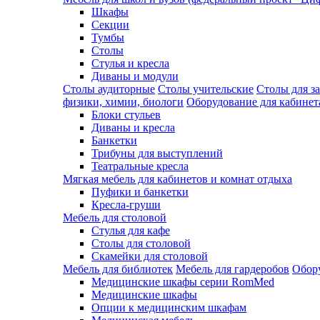
Шкафы
Секции
Тумбы
Столы
Стулья и кресла
Диваны и модули
Столы аудиторные
Столы учительские
Столы для з
физики, химии, биологи
Оборудование для кабинета
Блоки стульев
Диваны и кресла
Банкетки
Трибуны для выступлений
Театральные кресла
Мягкая мебель для кабинетов и комнат отдыха
Пуфики и банкетки
Кресла-груши
Мебель для столовой
Cтулья для кафе
Cтолы для столовой
Скамейки для столовой
Мебель для библиотек
Мебель для гардеробов
Обору
Медицинские шкафы серии RomMed
Медицинские шкафы
Опции к медицинским шкафам