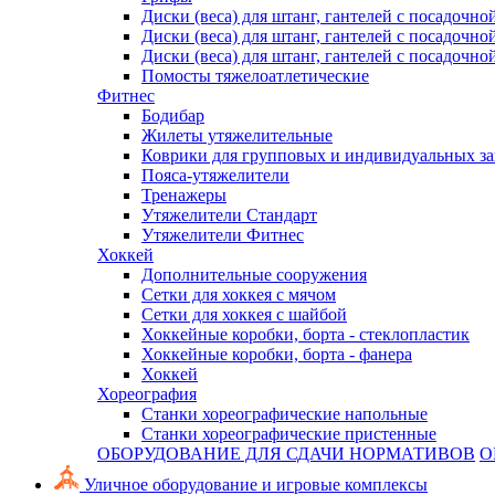
Диски (веса) для штанг, гантелей с посадочно
Диски (веса) для штанг, гантелей с посадочно
Диски (веса) для штанг, гантелей с посадочно
Помосты тяжелоатлетические
Фитнес
Бодибар
Жилеты утяжелительные
Коврики для групповых и индивидуальных з
Пояса-утяжелители
Тренажеры
Утяжелители Стандарт
Утяжелители Фитнес
Хоккей
Дополнительные сооружения
Сетки для хоккея с мячом
Сетки для хоккея с шайбой
Хоккейные коробки, борта - стеклопластик
Хоккейные коробки, борта - фанера
Хоккей
Хореография
Станки хореографические напольные
Станки хореографические пристенные
ОБОРУДОВАНИЕ ДЛЯ СДАЧИ НОРМАТИВОВ
О
Уличное оборудование и игровые комплексы