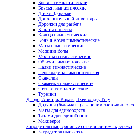
Бревна гимнастические
Брусья гимнастические
Диски Здоровье
Дополнительный инвентарь
Дорожки для разбега
Канаты и шесты
Кольца гимнастические
Конь и Козел гимнастические
Маты гимнастические
Медицинболы
Мостики гимнастические
Обручи гимнастические
Палки гимнастические
Перекладина гимнастическая
Скакалки
Скамейки гимнастические
Стенки гимнастические
Турники
Дзюдо, Айкидо, Карате, Тхеквондо, Ушу
Додянги (будо-маты) с зацепом ласточкин хво
Маты для единоборств
Татами для единоборств
Макивары
Заградительные, фоновые сетки и система крепежа
Заградительные сетки