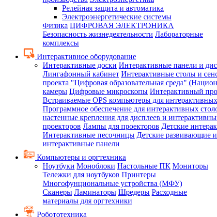
Релейная защита и автоматика
Электроэнергетические системы
Физика
ЦИФРОВАЯ ЭЛЕКТРОНИКА
Безопасность жизнедеятельности
Лабораторные
комплексы
Интерактивное оборудование
Интерактивные доски
Интерактивные панели и ди
Лингафонный кабинет
Интерактивные столы и сен
проекта "Цифровая образовательная среда" (Нацио
камеры
Цифровые микроскопы
Интерактивный про
Встраиваемые OPS компьютеры для интерактивных
Программное обеспечение для интерактивных стол
настенные крепления для дисплеев и интерактивны
проекторов
Лампы для проекторов
Детские интера
Интерактивные песочницы
Детские развивающие и
интерактивные панели
Компьютеры и оргтехника
Ноутбуки
Моноблоки
Настольные ПК
Мониторы
Тележки для ноутбуков
Принтеры
Многофунциональные устройства (МФУ)
Сканеры
Ламинаторы
Шредеры
Расходные
материалы для оргтехники
Робототехника