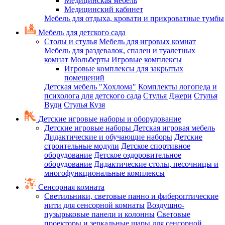
Медицинская мебель
Медицинский кабинет
Мебель для отдыха, кровати и прикроватные тумбы
Мебель для детского сада
Столы и стулья
Мебель для игровых комнат
Мебель для раздевалок, спален и туалетных
комнат
Мольберты
Игровые комплексы
Игровые комплексы для закрытых
помещений
Детская мебель "Хохлома"
Комплекты логопеда и
психолога для детского сада
Стулья Джери
Стулья
Вуди
Стулья Кузя
Детские игровые наборы и оборудование
Детские игровые наборы
Детская игровая мебель
Дидактические и обучающие наборы
Детские
строительные модули
Детское спортивное
оборудование
Детское оздоровительное
оборудование
Дидактические столы, песочницы и
многофункциональные комплексы
Сенсорная комната
Светильники, световые панно и фибероптические
нити для сенсорной комнаты
Воздушно-
пузырьковые панели и колонны
Световые
проекторы и зеркальные шары для сенсорной