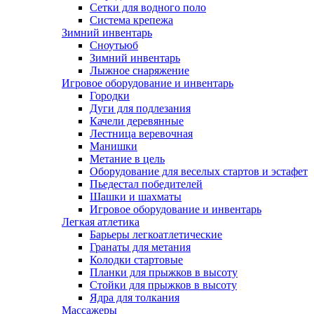
Сетки для водного поло
Система крепежа
Зимний инвентарь
Сноутьюб
Зимний инвентарь
Лыжное снаряжение
Игровое оборудование и инвентарь
Городки
Дуги для подлезания
Качели деревянные
Лестница веревочная
Манишки
Метание в цель
Оборудование для веселых стартов и эстафет
Пьедестал победителей
Шашки и шахматы
Игровое оборудование и инвентарь
Легкая атлетика
Барьеры легкоатлетические
Гранаты для метания
Колодки стартовые
Планки для прыжков в высоту
Стойки для прыжков в высоту
Ядра для толкания
Массажеры