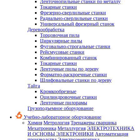
Ленточнопильные станки по металлу
Токарные станки
Фрезерно-сверлильные станки
Радиально-сверлильные станки
Универсальный фрезерный станок
Деревообработка
Торцовочная пила
Циркулярные пилы
Фуговально-строгальные станки
Рейсмусовые станки
Комбинированный станок
Токарные станки
Ленточные пилы по дереву
Форматно-раскроечные станки
Шлифовальные станки по дереву
Тайга
Кромкообрезные
Оцилиндровочные станки
Ленточные пилорамы
Грузоподъемное оборудование
Учебно-лабораторное оборудование
Химия
Метрология
Тренажеры сварщика
Мехатроника
Металлургия
ЭЛЕКТРОТЕХНИКА
И ОСНОВЫ ЭЛЕКТРОНИКИ
Автоматизация
производства
Электроэнергетика