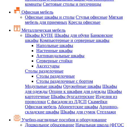
комнаты
Световые столы и песочницы
Офисная мебель
Офисные шкафы и столы
Стулья офисные
Мягкая
мебель для приемных
Кресла офисные
Металлическая мебель
Шкафы КУПЕ
Шкафы для обуви
Банковские
шкафы
Компьютерные и серверные шкафы
Напольные шкафы
Настенные шкафы
Антивандальные шкафы
Серверные стойки
Аксессуары
Столы разделочные
Столы разделочные
Столы разделочные с бортом
Модульные шкафы
Оружейные шкафы
Шкафы
для одежды
Опции к шкафам для одежды
Шкафы
картотечные
Шкафы бухгалтерские
Изделия из
проволоки
С фасадом из ЛДСП
Скамейки
Офисная мебель
Абонентские шкафы
Архивно-
складские шкафы
Шкафы для сумок
Стеллажи
Учебно-наглядные пособия и оборудование
Дошкольное образование
Начальная школа (ФГОС