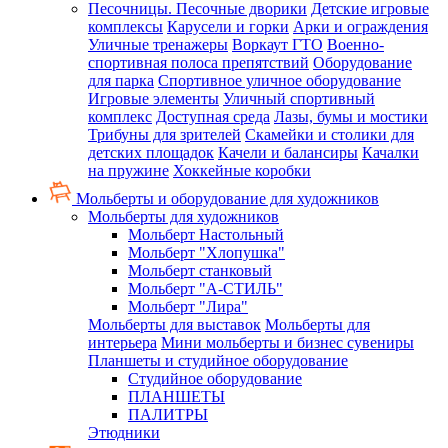
Песочницы. Песочные дворики
Детские игровые
комплексы
Карусели и горки
Арки и ограждения
Уличные тренажеры
Воркаут ГТО
Военно-
спортивная полоса препятствий
Оборудование
для парка
Спортивное уличное оборудование
Игровые элементы
Уличный спортивный
комплекс
Доступная среда
Лазы, бумы и мостики
Трибуны для зрителей
Скамейки и столики для
детских площадок
Качели и балансиры
Качалки
на пружине
Хоккейные коробки
Мольберты и оборудование для художников
Мольберты для художников
Мольберт Настольный
Мольберт "Хлопушка"
Мольберт станковый
Мольберт "А-СТИЛЬ"
Мольберт "Лира"
Мольберты для выставок
Мольберты для
интерьера
Мини мольберты и бизнес сувениры
Планшеты и студийное оборудование
Студийное оборудование
ПЛАНШЕТЫ
ПАЛИТРЫ
Этюдники