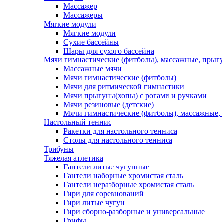
Массажер
Массажеры
Мягкие модули
Мягкие модули
Сухие бассейны
Шары для сухого бассейна
Мячи гимнастические (фитболы), массажные, прыгу
Массажные мячи
Мячи гимнастические (фитболы)
Мячи для ритмической гимнастики
Мячи прыгуны(хопы) с рогами и ручками
Мячи резиновые (детские)
Мячи гимнастические (фитболы), массажные,
Настольный теннис
Ракетки для настольного тенниса
Столы для настольного тенниса
Трибуны
Тяжелая атлетика
Гантели литые чугунные
Гантели наборные хромистая сталь
Гантели неразборные хромистая сталь
Гири для соревнований
Гири литые чугун
Гири сборно-разборные и универсальные
Грифы