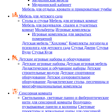
Медицинская мебель
Медицинский кабинет
Мебель для отдыха, кровати и прикроватные тумбы
Мебель для детского сада
Столы и стулья
Мебель для игровых комнат
Мебель для раздевалок, спален и туалетных
комнат
Мольберты
Игровые комплексы
Игровые комплексы для закрытых
помещений
Детская мебель "Хохлома"
Комплекты логопеда и
психолога для детского сада
Стулья Джери
Стулья
Вуди
Стулья Кузя
Детские игровые наборы и оборудование
Детские игровые наборы
Детская игровая мебель
Дидактические и обучающие наборы
Детские
строительные модули
Детское спортивное
оборудование
Детское оздоровительное
оборудование
Дидактические столы, песочницы и
многофункциональные комплексы
Сенсорная комната
Светильники, световые панно и фибероптические
нити для сенсорной комнаты
Воздушно-
пузырьковые панели и колонны
Световые
проекторы и зеркальные шары для сенсорной