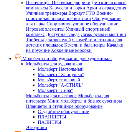
Песочницы. Песочные дворики
Детские игровые
комплексы
Карусели и горки
Арки и ограждения
Уличные тренажеры
Воркаут ГТО
Военно-
спортивная полоса препятствий
Оборудование
для парка
Спортивное уличное оборудование
Игровые элементы
Уличный спортивный
комплекс
Доступная среда
Лазы, бумы и мостики
Трибуны для зрителей
Скамейки и столики для
детских площадок
Качели и балансиры
Качалки
на пружине
Хоккейные коробки
Мольберты и оборудование для художников
Мольберты для художников
Мольберт Настольный
Мольберт "Хлопушка"
Мольберт станковый
Мольберт "А-СТИЛЬ"
Мольберт "Лира"
Мольберты для выставок
Мольберты для
интерьера
Мини мольберты и бизнес сувениры
Планшеты и студийное оборудование
Студийное оборудование
ПЛАНШЕТЫ
ПАЛИТРЫ
Этюдники