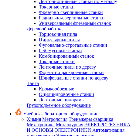
Ленточнопильные станки по металлу
Токарные станки
Фрезерно-сверлильные станки
Радиально-сверлильные станки
Универсальный фрезерный станок
Деревообработка
Торцовочная пила
Циркулярные пилы
Фуговально-строгальные станки
Рейсмусовые станки
Комбинированный станок
Токарные станки
Ленточные пилы по дереву
Форматно-раскроечные станки
Шлифовальные станки по дереву
Тайга
Кромкообрезные
Оцилиндровочные станки
Ленточные пилорамы
Грузоподъемное оборудование
Учебно-лабораторное оборудование
Химия
Метрология
Тренажеры сварщика
Мехатроника
Металлургия
ЭЛЕКТРОТЕХНИКА
И ОСНОВЫ ЭЛЕКТРОНИКИ
Автоматизация
производства
Электроэнергетика