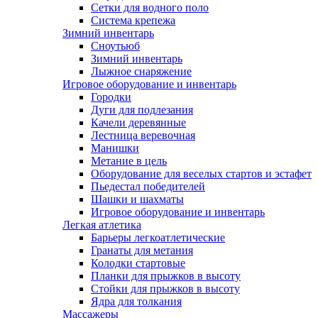
Сетки для водного поло
Система крепежа
Зимний инвентарь
Сноутьюб
Зимний инвентарь
Лыжное снаряжение
Игровое оборудование и инвентарь
Городки
Дуги для подлезания
Качели деревянные
Лестница веревочная
Манишки
Метание в цель
Оборудование для веселых стартов и эстафет
Пьедестал победителей
Шашки и шахматы
Игровое оборудование и инвентарь
Легкая атлетика
Барьеры легкоатлетические
Гранаты для метания
Колодки стартовые
Планки для прыжков в высоту
Стойки для прыжков в высоту
Ядра для толкания
Массажеры