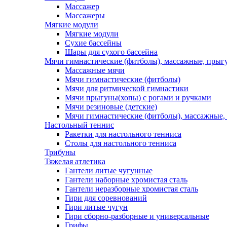
Массажер
Массажеры
Мягкие модули
Мягкие модули
Сухие бассейны
Шары для сухого бассейна
Мячи гимнастические (фитболы), массажные, прыгу
Массажные мячи
Мячи гимнастические (фитболы)
Мячи для ритмической гимнастики
Мячи прыгуны(хопы) с рогами и ручками
Мячи резиновые (детские)
Мячи гимнастические (фитболы), массажные,
Настольный теннис
Ракетки для настольного тенниса
Столы для настольного тенниса
Трибуны
Тяжелая атлетика
Гантели литые чугунные
Гантели наборные хромистая сталь
Гантели неразборные хромистая сталь
Гири для соревнований
Гири литые чугун
Гири сборно-разборные и универсальные
Грифы