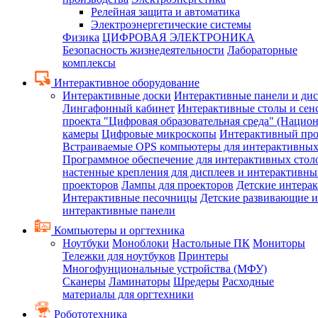
Релейная защита и автоматика
Электроэнергетические системы
Физика
ЦИФРОВАЯ ЭЛЕКТРОНИКА
Безопасность жизнедеятельности
Лабораторные
комплексы
Интерактивное оборудование
Интерактивные доски
Интерактивные панели и ди
Лингафонный кабинет
Интерактивные столы и сен
проекта "Цифровая образовательная среда" (Нацио
камеры
Цифровые микроскопы
Интерактивный про
Встраиваемые OPS компьютеры для интерактивных
Программное обеспечение для интерактивных стол
настенные крепления для дисплеев и интерактивны
проекторов
Лампы для проекторов
Детские интера
Интерактивные песочницы
Детские развивающие и
интерактивные панели
Компьютеры и оргтехника
Ноутбуки
Моноблоки
Настольные ПК
Мониторы
Тележки для ноутбуков
Принтеры
Многофунциональные устройства (МФУ)
Сканеры
Ламинаторы
Шредеры
Расходные
материалы для оргтехники
Робототехника