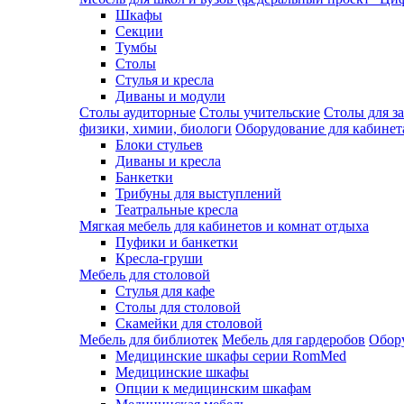
Шкафы
Секции
Тумбы
Столы
Стулья и кресла
Диваны и модули
Столы аудиторные
Столы учительские
Столы для з
физики, химии, биологи
Оборудование для кабинета
Блоки стульев
Диваны и кресла
Банкетки
Трибуны для выступлений
Театральные кресла
Мягкая мебель для кабинетов и комнат отдыха
Пуфики и банкетки
Кресла-груши
Мебель для столовой
Cтулья для кафе
Cтолы для столовой
Скамейки для столовой
Мебель для библиотек
Мебель для гардеробов
Обору
Медицинские шкафы серии RomMed
Медицинские шкафы
Опции к медицинским шкафам