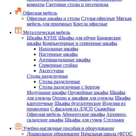
комнаты
Световые столы и песочницы
Офисная мебель
Офисные шкафы и столы
Стулья офисные
Мягкая
мебель для приемных
Кресла офисные
Металлическая мебель
Шкафы КУПЕ
Шкафы для обуви
Банковские
шкафы
Компьютерные и серверные шкафы
Напольные шкафы
Настенные шкафы
Антивандальные шкафы
Серверные стойки
Аксессуары
Столы разделочные
Столы разделочные
Столы разделочные с бортом
Модульные шкафы
Оружейные шкафы
Шкафы
для одежды
Опции к шкафам для одежды
Шкафы
картотечные
Шкафы бухгалтерские
Изделия из
проволоки
С фасадом из ЛДСП
Скамейки
Офисная мебель
Абонентские шкафы
Архивно-
складские шкафы
Шкафы для сумок
Стеллажи
Учебно-наглядные пособия и оборудование
Дошкольное образование
Начальная школа (ФГОС