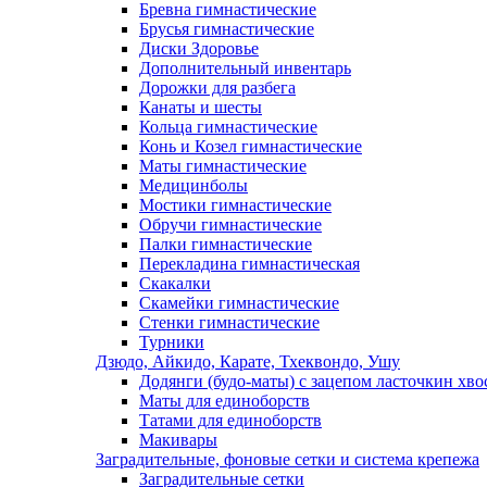
Бревна гимнастические
Брусья гимнастические
Диски Здоровье
Дополнительный инвентарь
Дорожки для разбега
Канаты и шесты
Кольца гимнастические
Конь и Козел гимнастические
Маты гимнастические
Медицинболы
Мостики гимнастические
Обручи гимнастические
Палки гимнастические
Перекладина гимнастическая
Скакалки
Скамейки гимнастические
Стенки гимнастические
Турники
Дзюдо, Айкидо, Карате, Тхеквондо, Ушу
Додянги (будо-маты) с зацепом ласточкин хво
Маты для единоборств
Татами для единоборств
Макивары
Заградительные, фоновые сетки и система крепежа
Заградительные сетки