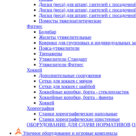
Диски (веса) для штанг, гантелей с посадочно
Диски (веса) для штанг, гантелей с посадочно
Диски (веса) для штанг, гантелей с посадочно
Помосты тяжелоатлетические
Фитнес
Бодибар
Жилеты утяжелительные
Коврики для групповых и индивидуальных з
Пояса-утяжелители
Тренажеры
Утяжелители Стандарт
Утяжелители Фитнес
Хоккей
Дополнительные сооружения
Сетки для хоккея с мячом
Сетки для хоккея с шайбой
Хоккейные коробки, борта - стеклопластик
Хоккейные коробки, борта - фанера
Хоккей
Хореография
Станки хореографические напольные
Станки хореографические пристенные
ОБОРУДОВАНИЕ ДЛЯ СДАЧИ НОРМАТИВОВ
О
Уличное оборудование и игровые комплексы