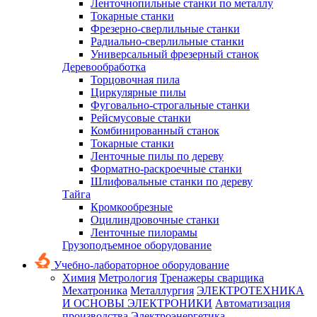
Ленточнопильные станки по металлу
Токарные станки
Фрезерно-сверлильные станки
Радиально-сверлильные станки
Универсальный фрезерный станок
Деревообработка
Торцовочная пила
Циркулярные пилы
Фуговально-строгальные станки
Рейсмусовые станки
Комбинированный станок
Токарные станки
Ленточные пилы по дереву
Форматно-раскроечные станки
Шлифовальные станки по дереву
Тайга
Кромкообрезные
Оцилиндровочные станки
Ленточные пилорамы
Грузоподъемное оборудование
Учебно-лабораторное оборудование
Химия
Метрология
Тренажеры сварщика
Мехатроника
Металлургия
ЭЛЕКТРОТЕХНИКА
И ОСНОВЫ ЭЛЕКТРОНИКИ
Автоматизация
производства
Электроэнергетика