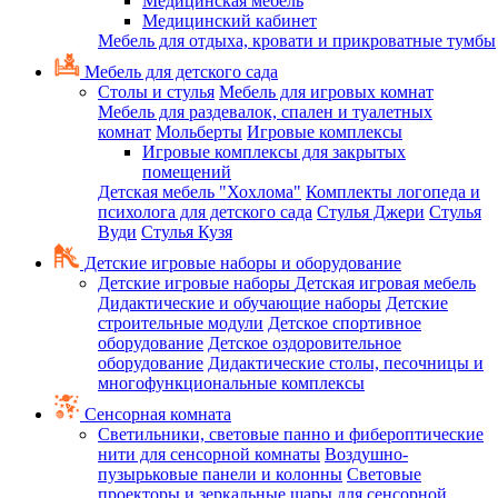
Медицинская мебель
Медицинский кабинет
Мебель для отдыха, кровати и прикроватные тумбы
Мебель для детского сада
Столы и стулья
Мебель для игровых комнат
Мебель для раздевалок, спален и туалетных
комнат
Мольберты
Игровые комплексы
Игровые комплексы для закрытых
помещений
Детская мебель "Хохлома"
Комплекты логопеда и
психолога для детского сада
Стулья Джери
Стулья
Вуди
Стулья Кузя
Детские игровые наборы и оборудование
Детские игровые наборы
Детская игровая мебель
Дидактические и обучающие наборы
Детские
строительные модули
Детское спортивное
оборудование
Детское оздоровительное
оборудование
Дидактические столы, песочницы и
многофункциональные комплексы
Сенсорная комната
Светильники, световые панно и фибероптические
нити для сенсорной комнаты
Воздушно-
пузырьковые панели и колонны
Световые
проекторы и зеркальные шары для сенсорной