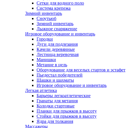
Сетки для водного поло
Система крепежа
Зимний инвентарь
Сноутьюб
Зимний инвентарь
Лыжное снаряжение
Игровое оборудование и инвентарь
Городки
Дуги для подлезания
Качели деревянные
Лестница веревочная
Манишки
Метание в цель
Оборудование для веселых стартов и эстафет
Пьедестал победителей
Шашки и шахматы
Игровое оборудование и инвентарь
Легкая атлетика
Барьеры легкоатлетические
Гранаты для метания
Колодки стартовые
Планки для прыжков в высоту
Стойки для прыжков в высоту
Ядра для толкания
Массажеры