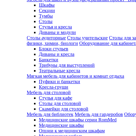
Шкафы
Секции
Тумбы
Столы
Стулья и кресла
Диваны и модули
Столы аудиторные
Столы учительские
Столы для з
физики, химии, биологи
Оборудование для кабинета
Блоки стульев
Диваны и кресла
Банкетки
Трибуны для выступлений
Театральные кресла
Мягкая мебель для кабинетов и комнат отдыха
Пуфики и банкетки
Кресла-груши
Мебель для столовой
Cтулья для кафе
Cтолы для столовой
Скамейки для столовой
Мебель для библиотек
Мебель для гардеробов
Обору
Медицинские шкафы серии RomMed
Медицинские шкафы
Опции к медицинским шкафам