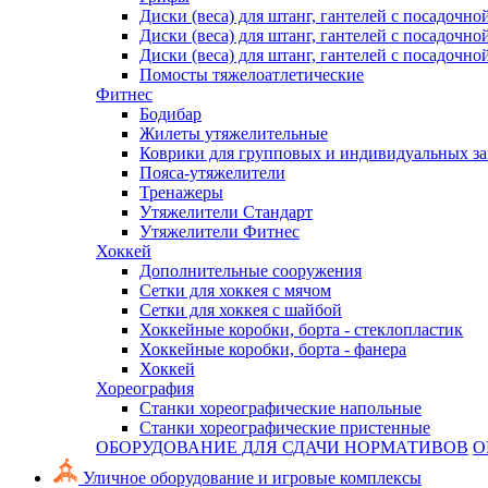
Диски (веса) для штанг, гантелей с посадочно
Диски (веса) для штанг, гантелей с посадочно
Диски (веса) для штанг, гантелей с посадочно
Помосты тяжелоатлетические
Фитнес
Бодибар
Жилеты утяжелительные
Коврики для групповых и индивидуальных з
Пояса-утяжелители
Тренажеры
Утяжелители Стандарт
Утяжелители Фитнес
Хоккей
Дополнительные сооружения
Сетки для хоккея с мячом
Сетки для хоккея с шайбой
Хоккейные коробки, борта - стеклопластик
Хоккейные коробки, борта - фанера
Хоккей
Хореография
Станки хореографические напольные
Станки хореографические пристенные
ОБОРУДОВАНИЕ ДЛЯ СДАЧИ НОРМАТИВОВ
О
Уличное оборудование и игровые комплексы