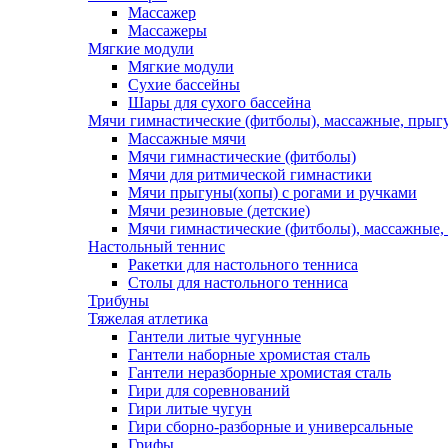
Массажер
Массажеры
Мягкие модули
Мягкие модули
Сухие бассейны
Шары для сухого бассейна
Мячи гимнастические (фитболы), массажные, прыгу
Массажные мячи
Мячи гимнастические (фитболы)
Мячи для ритмической гимнастики
Мячи прыгуны(хопы) с рогами и ручками
Мячи резиновые (детские)
Мячи гимнастические (фитболы), массажные,
Настольный теннис
Ракетки для настольного тенниса
Столы для настольного тенниса
Трибуны
Тяжелая атлетика
Гантели литые чугунные
Гантели наборные хромистая сталь
Гантели неразборные хромистая сталь
Гири для соревнований
Гири литые чугун
Гири сборно-разборные и универсальные
Грифы