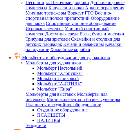
Песочницы. Песочные дворики
Детские игровые
комплексы
Карусели и горки
Арки и ограждения
Уличные тренажеры
Воркаут ГТО
Военно-
спортивная полоса препятствий
Оборудование
для парка
Спортивное уличное оборудование
Игровые элементы
Уличный спортивный
комплекс
Доступная среда
Лазы, бумы и мостики
Трибуны для зрителей
Скамейки и столики для
детских площадок
Качели и балансиры
Качалки
на пружине
Хоккейные коробки
Мольберты и оборудование для художников
Мольберты для художников
Мольберт Настольный
Мольберт "Хлопушка"
Мольберт станковый
Мольберт "А-СТИЛЬ"
Мольберт "Лира"
Мольберты для выставок
Мольберты для
интерьера
Мини мольберты и бизнес сувениры
Планшеты и студийное оборудование
Студийное оборудование
ПЛАНШЕТЫ
ПАЛИТРЫ
Этюдники