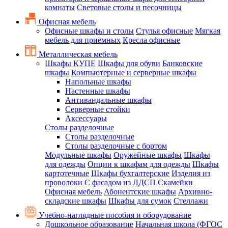
комнаты
Световые столы и песочницы
Офисная мебель
Офисные шкафы и столы
Стулья офисные
Мягкая
мебель для приемных
Кресла офисные
Металлическая мебель
Шкафы КУПЕ
Шкафы для обуви
Банковские
шкафы
Компьютерные и серверные шкафы
Напольные шкафы
Настенные шкафы
Антивандальные шкафы
Серверные стойки
Аксессуары
Столы разделочные
Столы разделочные
Столы разделочные с бортом
Модульные шкафы
Оружейные шкафы
Шкафы
для одежды
Опции к шкафам для одежды
Шкафы
картотечные
Шкафы бухгалтерские
Изделия из
проволоки
С фасадом из ЛДСП
Скамейки
Офисная мебель
Абонентские шкафы
Архивно-
складские шкафы
Шкафы для сумок
Стеллажи
Учебно-наглядные пособия и оборудование
Дошкольное образование
Начальная школа (ФГОС