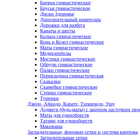
Бревна гимнастические
Брусья гимнастические
Диски Здоровье
Дополнительный инвентарь
Дорожки для разбега
Канаты и шесты
Кольца гимнастические
Конь и Козел гимнастические
Маты гимнастические
Медицинболы
Мостики гимнастические
Обручи гимнастические
Палки гимнастические
Перекладина гимнастическая
Скакалки
Скамейки гимнастические
Стенки гимнастические
Турники
Дзюдо, Айкидо, Карате, Тхеквондо, Ушу
Додянги (будо-маты) с зацепом ласточкин хво
Маты для единоборств
Татами для единоборств
Макивары
Заградительные, фоновые сетки и система крепежа
Заградительные сетки