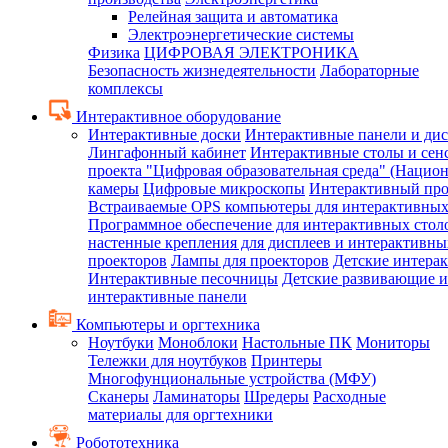
Релейная защита и автоматика
Электроэнергетические системы
Физика
ЦИФРОВАЯ ЭЛЕКТРОНИКА
Безопасность жизнедеятельности
Лабораторные
комплексы
Интерактивное оборудование
Интерактивные доски
Интерактивные панели и ди
Лингафонный кабинет
Интерактивные столы и сен
проекта "Цифровая образовательная среда" (Нацио
камеры
Цифровые микроскопы
Интерактивный про
Встраиваемые OPS компьютеры для интерактивных
Программное обеспечение для интерактивных стол
настенные крепления для дисплеев и интерактивны
проекторов
Лампы для проекторов
Детские интера
Интерактивные песочницы
Детские развивающие и
интерактивные панели
Компьютеры и оргтехника
Ноутбуки
Моноблоки
Настольные ПК
Мониторы
Тележки для ноутбуков
Принтеры
Многофунциональные устройства (МФУ)
Сканеры
Ламинаторы
Шредеры
Расходные
материалы для оргтехники
Робототехника