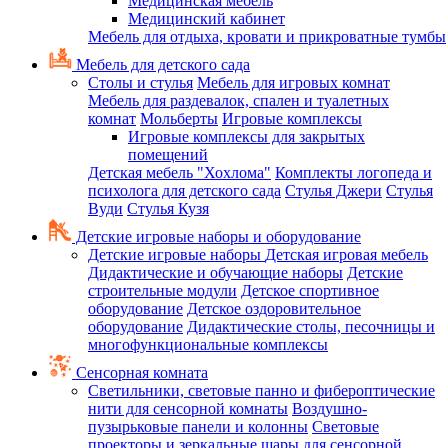
Медицинская мебель
Медицинский кабинет
Мебель для отдыха, кровати и прикроватные тумбы
Мебель для детского сада
Столы и стулья
Мебель для игровых комнат
Мебель для раздевалок, спален и туалетных
комнат
Мольберты
Игровые комплексы
Игровые комплексы для закрытых
помещений
Детская мебель "Хохлома"
Комплекты логопеда и
психолога для детского сада
Стулья Джери
Стулья
Вуди
Стулья Кузя
Детские игровые наборы и оборудование
Детские игровые наборы
Детская игровая мебель
Дидактические и обучающие наборы
Детские
строительные модули
Детское спортивное
оборудование
Детское оздоровительное
оборудование
Дидактические столы, песочницы и
многофункциональные комплексы
Сенсорная комната
Светильники, световые панно и фибероптические
нити для сенсорной комнаты
Воздушно-
пузырьковые панели и колонны
Световые
проекторы и зеркальные шары для сенсорной