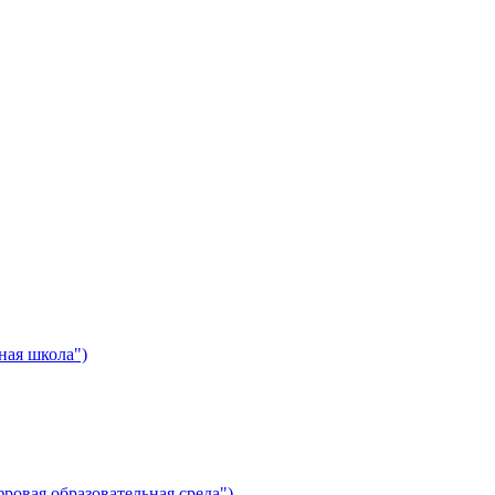
ная школа")
ровая образовательная среда")