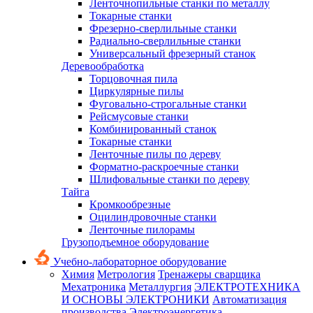
Ленточнопильные станки по металлу
Токарные станки
Фрезерно-сверлильные станки
Радиально-сверлильные станки
Универсальный фрезерный станок
Деревообработка
Торцовочная пила
Циркулярные пилы
Фуговально-строгальные станки
Рейсмусовые станки
Комбинированный станок
Токарные станки
Ленточные пилы по дереву
Форматно-раскроечные станки
Шлифовальные станки по дереву
Тайга
Кромкообрезные
Оцилиндровочные станки
Ленточные пилорамы
Грузоподъемное оборудование
Учебно-лабораторное оборудование
Химия
Метрология
Тренажеры сварщика
Мехатроника
Металлургия
ЭЛЕКТРОТЕХНИКА
И ОСНОВЫ ЭЛЕКТРОНИКИ
Автоматизация
производства
Электроэнергетика