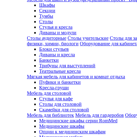
Шкафы
Секции
Тумбы
Столы
Стулья и кресла
Диваны и модули
Столы аудиторные
Столы учительские
Столы для з
физики, химии, биологи
Оборудование для кабинета
Блоки стульев
Диваны и кресла
Банкетки
Трибуны для выступлений
Театральные кресла
Мягкая мебель для кабинетов и комнат отдыха
Пуфики и банкетки
Кресла-груши
Мебель для столовой
Cтулья для кафе
Cтолы для столовой
Скамейки для столовой
Мебель для библиотек
Мебель для гардеробов
Обору
Медицинские шкафы серии RomMed
Медицинские шкафы
Опции к медицинским шкафам