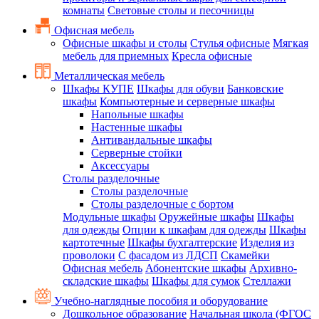
комнаты
Световые столы и песочницы
Офисная мебель
Офисные шкафы и столы
Стулья офисные
Мягкая
мебель для приемных
Кресла офисные
Металлическая мебель
Шкафы КУПЕ
Шкафы для обуви
Банковские
шкафы
Компьютерные и серверные шкафы
Напольные шкафы
Настенные шкафы
Антивандальные шкафы
Серверные стойки
Аксессуары
Столы разделочные
Столы разделочные
Столы разделочные с бортом
Модульные шкафы
Оружейные шкафы
Шкафы
для одежды
Опции к шкафам для одежды
Шкафы
картотечные
Шкафы бухгалтерские
Изделия из
проволоки
С фасадом из ЛДСП
Скамейки
Офисная мебель
Абонентские шкафы
Архивно-
складские шкафы
Шкафы для сумок
Стеллажи
Учебно-наглядные пособия и оборудование
Дошкольное образование
Начальная школа (ФГОС