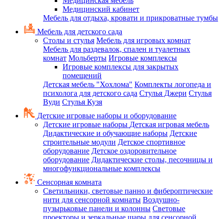
Медицинская мебель
Медицинский кабинет
Мебель для отдыха, кровати и прикроватные тумбы
Мебель для детского сада
Столы и стулья
Мебель для игровых комнат
Мебель для раздевалок, спален и туалетных
комнат
Мольберты
Игровые комплексы
Игровые комплексы для закрытых
помещений
Детская мебель "Хохлома"
Комплекты логопеда и
психолога для детского сада
Стулья Джери
Стулья
Вуди
Стулья Кузя
Детские игровые наборы и оборудование
Детские игровые наборы
Детская игровая мебель
Дидактические и обучающие наборы
Детские
строительные модули
Детское спортивное
оборудование
Детское оздоровительное
оборудование
Дидактические столы, песочницы и
многофункциональные комплексы
Сенсорная комната
Светильники, световые панно и фибероптические
нити для сенсорной комнаты
Воздушно-
пузырьковые панели и колонны
Световые
проекторы и зеркальные шары для сенсорной