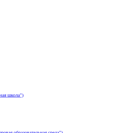
ная школа")
ровая образовательная среда")