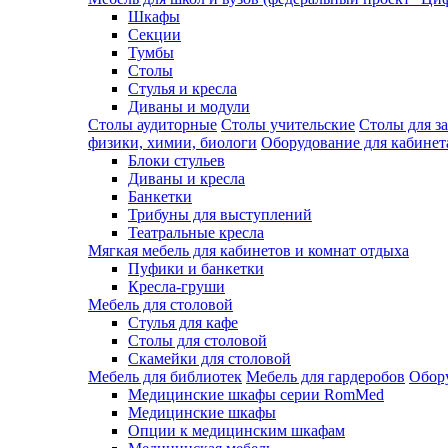
Шкафы
Секции
Тумбы
Столы
Стулья и кресла
Диваны и модули
Столы аудиторные
Столы учительские
Столы для з
физики, химии, биологи
Оборудование для кабинета
Блоки стульев
Диваны и кресла
Банкетки
Трибуны для выступлений
Театральные кресла
Мягкая мебель для кабинетов и комнат отдыха
Пуфики и банкетки
Кресла-груши
Мебель для столовой
Cтулья для кафе
Cтолы для столовой
Скамейки для столовой
Мебель для библиотек
Мебель для гардеробов
Обору
Медицинские шкафы серии RomMed
Медицинские шкафы
Опции к медицинским шкафам