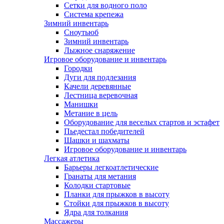
Сетки для водного поло
Система крепежа
Зимний инвентарь
Сноутьюб
Зимний инвентарь
Лыжное снаряжение
Игровое оборудование и инвентарь
Городки
Дуги для подлезания
Качели деревянные
Лестница веревочная
Манишки
Метание в цель
Оборудование для веселых стартов и эстафет
Пьедестал победителей
Шашки и шахматы
Игровое оборудование и инвентарь
Легкая атлетика
Барьеры легкоатлетические
Гранаты для метания
Колодки стартовые
Планки для прыжков в высоту
Стойки для прыжков в высоту
Ядра для толкания
Массажеры