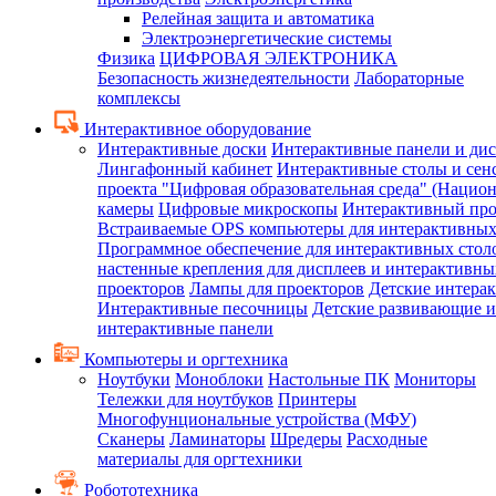
Релейная защита и автоматика
Электроэнергетические системы
Физика
ЦИФРОВАЯ ЭЛЕКТРОНИКА
Безопасность жизнедеятельности
Лабораторные
комплексы
Интерактивное оборудование
Интерактивные доски
Интерактивные панели и ди
Лингафонный кабинет
Интерактивные столы и сен
проекта "Цифровая образовательная среда" (Нацио
камеры
Цифровые микроскопы
Интерактивный про
Встраиваемые OPS компьютеры для интерактивных
Программное обеспечение для интерактивных стол
настенные крепления для дисплеев и интерактивны
проекторов
Лампы для проекторов
Детские интера
Интерактивные песочницы
Детские развивающие и
интерактивные панели
Компьютеры и оргтехника
Ноутбуки
Моноблоки
Настольные ПК
Мониторы
Тележки для ноутбуков
Принтеры
Многофунциональные устройства (МФУ)
Сканеры
Ламинаторы
Шредеры
Расходные
материалы для оргтехники
Робототехника