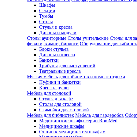
Шкафы
Секции
Тумбы
Столы
Стулья и кресла
Диваны и модули
Столы аудиторные
Столы учительские
Столы для з
физики, химии, биологи
Оборудование для кабинета
Блоки стульев
Диваны и кресла
Банкетки
Трибуны для выступлений
Театральные кресла
Мягкая мебель для кабинетов и комнат отдыха
Пуфики и банкетки
Кресла-груши
Мебель для столовой
Cтулья для кафе
Cтолы для столовой
Скамейки для столовой
Мебель для библиотек
Мебель для гардеробов
Обору
Медицинские шкафы серии RomMed
Медицинские шкафы
Опции к медицинским шкафам