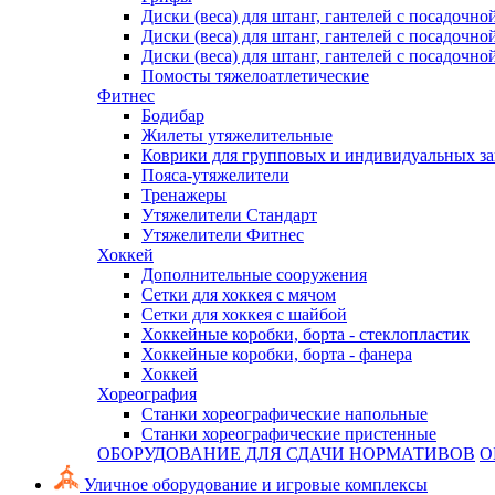
Диски (веса) для штанг, гантелей с посадочно
Диски (веса) для штанг, гантелей с посадочно
Диски (веса) для штанг, гантелей с посадочно
Помосты тяжелоатлетические
Фитнес
Бодибар
Жилеты утяжелительные
Коврики для групповых и индивидуальных з
Пояса-утяжелители
Тренажеры
Утяжелители Стандарт
Утяжелители Фитнес
Хоккей
Дополнительные сооружения
Сетки для хоккея с мячом
Сетки для хоккея с шайбой
Хоккейные коробки, борта - стеклопластик
Хоккейные коробки, борта - фанера
Хоккей
Хореография
Станки хореографические напольные
Станки хореографические пристенные
ОБОРУДОВАНИЕ ДЛЯ СДАЧИ НОРМАТИВОВ
О
Уличное оборудование и игровые комплексы