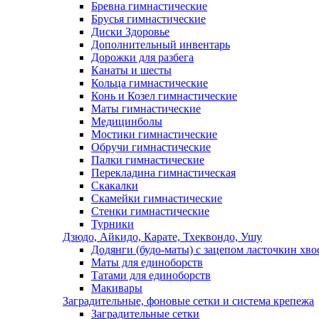
Бревна гимнастические
Брусья гимнастические
Диски Здоровье
Дополнительный инвентарь
Дорожки для разбега
Канаты и шесты
Кольца гимнастические
Конь и Козел гимнастические
Маты гимнастические
Медицинболы
Мостики гимнастические
Обручи гимнастические
Палки гимнастические
Перекладина гимнастическая
Скакалки
Скамейки гимнастические
Стенки гимнастические
Турники
Дзюдо, Айкидо, Карате, Тхеквондо, Ушу
Додянги (будо-маты) с зацепом ласточкин хво
Маты для единоборств
Татами для единоборств
Макивары
Заградительные, фоновые сетки и система крепежа
Заградительные сетки