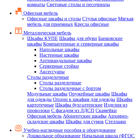
комнаты
Световые столы и песочницы
Офисная мебель
Офисные шкафы и столы
Стулья офисные
Мягкая
мебель для приемных
Кресла офисные
Металлическая мебель
Шкафы КУПЕ
Шкафы для обуви
Банковские
шкафы
Компьютерные и серверные шкафы
Напольные шкафы
Настенные шкафы
Антивандальные шкафы
Серверные стойки
Аксессуары
Столы разделочные
Столы разделочные
Столы разделочные с бортом
Модульные шкафы
Оружейные шкафы
Шкафы
для одежды
Опции к шкафам для одежды
Шкафы
картотечные
Шкафы бухгалтерские
Изделия из
проволоки
С фасадом из ЛДСП
Скамейки
Офисная мебель
Абонентские шкафы
Архивно-
складские шкафы
Шкафы для сумок
Стеллажи
Учебно-наглядные пособия и оборудование
Дошкольное образование
Начальная школа (ФГОС