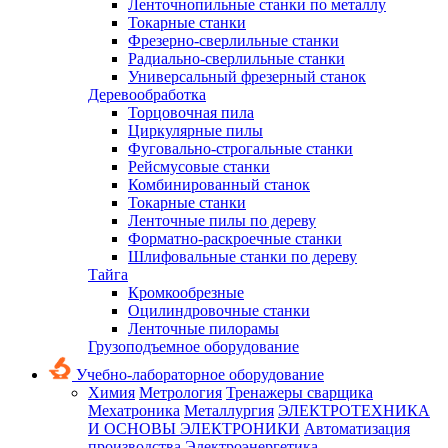
Ленточнопильные станки по металлу
Токарные станки
Фрезерно-сверлильные станки
Радиально-сверлильные станки
Универсальный фрезерный станок
Деревообработка
Торцовочная пила
Циркулярные пилы
Фуговально-строгальные станки
Рейсмусовые станки
Комбинированный станок
Токарные станки
Ленточные пилы по дереву
Форматно-раскроечные станки
Шлифовальные станки по дереву
Тайга
Кромкообрезные
Оцилиндровочные станки
Ленточные пилорамы
Грузоподъемное оборудование
Учебно-лабораторное оборудование
Химия
Метрология
Тренажеры сварщика
Мехатроника
Металлургия
ЭЛЕКТРОТЕХНИКА
И ОСНОВЫ ЭЛЕКТРОНИКИ
Автоматизация
производства
Электроэнергетика