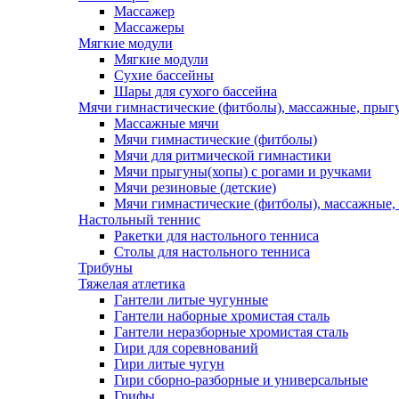
Массажер
Массажеры
Мягкие модули
Мягкие модули
Сухие бассейны
Шары для сухого бассейна
Мячи гимнастические (фитболы), массажные, прыгу
Массажные мячи
Мячи гимнастические (фитболы)
Мячи для ритмической гимнастики
Мячи прыгуны(хопы) с рогами и ручками
Мячи резиновые (детские)
Мячи гимнастические (фитболы), массажные,
Настольный теннис
Ракетки для настольного тенниса
Столы для настольного тенниса
Трибуны
Тяжелая атлетика
Гантели литые чугунные
Гантели наборные хромистая сталь
Гантели неразборные хромистая сталь
Гири для соревнований
Гири литые чугун
Гири сборно-разборные и универсальные
Грифы