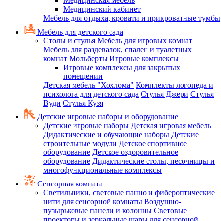
Медицинская мебель
Медицинский кабинет
Мебель для отдыха, кровати и прикроватные тумбы
Мебель для детского сада
Столы и стулья
Мебель для игровых комнат
Мебель для раздевалок, спален и туалетных
комнат
Мольберты
Игровые комплексы
Игровые комплексы для закрытых
помещений
Детская мебель "Хохлома"
Комплекты логопеда и
психолога для детского сада
Стулья Джери
Стулья
Вуди
Стулья Кузя
Детские игровые наборы и оборудование
Детские игровые наборы
Детская игровая мебель
Дидактические и обучающие наборы
Детские
строительные модули
Детское спортивное
оборудование
Детское оздоровительное
оборудование
Дидактические столы, песочницы и
многофункциональные комплексы
Сенсорная комната
Светильники, световые панно и фибероптические
нити для сенсорной комнаты
Воздушно-
пузырьковые панели и колонны
Световые
проекторы и зеркальные шары для сенсорной