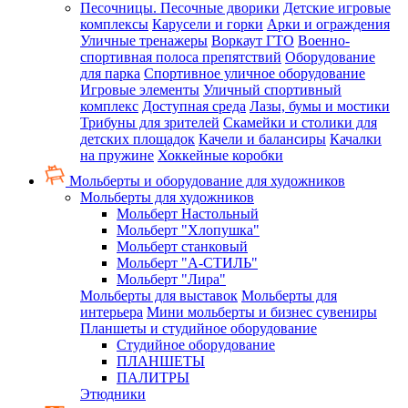
Песочницы. Песочные дворики
Детские игровые
комплексы
Карусели и горки
Арки и ограждения
Уличные тренажеры
Воркаут ГТО
Военно-
спортивная полоса препятствий
Оборудование
для парка
Спортивное уличное оборудование
Игровые элементы
Уличный спортивный
комплекс
Доступная среда
Лазы, бумы и мостики
Трибуны для зрителей
Скамейки и столики для
детских площадок
Качели и балансиры
Качалки
на пружине
Хоккейные коробки
Мольберты и оборудование для художников
Мольберты для художников
Мольберт Настольный
Мольберт "Хлопушка"
Мольберт станковый
Мольберт "А-СТИЛЬ"
Мольберт "Лира"
Мольберты для выставок
Мольберты для
интерьера
Мини мольберты и бизнес сувениры
Планшеты и студийное оборудование
Студийное оборудование
ПЛАНШЕТЫ
ПАЛИТРЫ
Этюдники